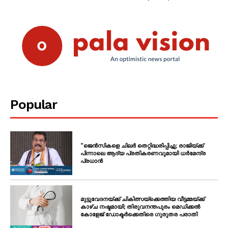
SUBSCRIBE NOW
PALA VISION
About
Contact us
Popular
Subscription Plans
My account
Grievance Redressal
“ജെൻസികളെ ചിലർ തെറ്റിദ്ധരിപ്പിച്ചു; രാജിയ്ക്ക്
പിന്നാലെ ആദ്യ പ്രതികരണവുമായി ധർമേന്ദ്ര
പ്രധാൻ
മുട്ടുവേദനയ്ക്ക് ചികിത്സയ്‌ക്കെത്തിയ വീട്ടമ്മയ്ക്ക്
കാഴ്ച നഷ്ടമായി; തിരുവനന്തപുരം മെഡിക്കൽ
കോളേജ് ഡോക്ടർക്കെതിരെ ഗുരുതര പരാതി