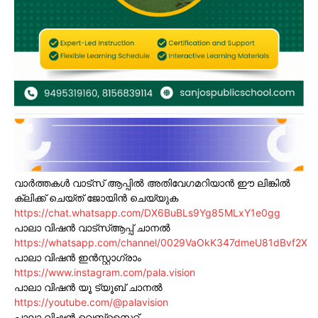
വാർത്തകൾ വാട്സ് ആപ്പിൽ അതിവേഗമറിയാൻ ഈ ലിങ്കിൽ
ക്ലിക്ക് ചെയ്ത് ജോയിൻ ചെയ്യുക
https://chat.whatsapp.com/DX6BuBLs9Yg85MLxY1e0gg
പാലാ വിഷൻ വാട്സ്ആപ്പ് ചാനൽ
https://whatsapp.com/channel/0029VaOkK347dmeU81dBvf2X
പാലാ വിഷൻ ഇൻസ്റ്റാഗ്രാം
https://www.instagram.com/pala.vision
പാലാ വിഷൻ യൂ ട്യൂബ് ചാനൽ
https://youtube.com/@palavision
പാലാ വിഷൻ വെബ്സൈറ്റ്