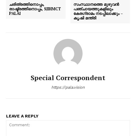
ചരിത്രത്തിനൊപ്പം,
സംസ്ഥാനത്തെ മുഴുവൻ
രാഷ്ട്രത്തിനൊപ്പം, SJIHMCT
പഞ്ചായത്തുകളിലും
PALAI
കേരഗ്രാമം നടപ്പിലാക്കും‌ –
കൃഷി മന്ത്രി
Special Correspondent
https://pala.vision
LEAVE A REPLY