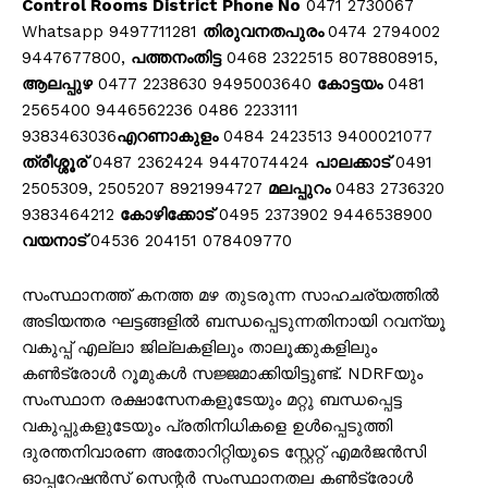
Control Rooms District Phone No
0471 2730067
Whatsapp 9497711281
തിരുവനതപുരം
0474 2794002
9447677800,
പത്തനംതിട്ട
0468 2322515 8078808915,
ആലപ്പുഴ
0477 2238630 9495003640
കോട്ടയം
0481
2565400 9446562236 0486 2233111
9383463036
എറണാകുളം
0484 2423513 9400021077
ത്രീശ്ശൂര്
0487 2362424 9447074424
പാലക്കാട്
0491
2505309, 2505207 8921994727
മലപ്പുറം
0483 2736320
9383464212
കോഴിക്കോട്
0495 2373902 9446538900
വയനാട്
04536 204151 078409770
സംസ്ഥാനത്ത് കനത്ത മഴ തുടരുന്ന സാഹചര്യത്തിൽ
അടിയന്തര ഘട്ടങ്ങളിൽ ബന്ധപ്പെടുന്നതിനായി റവന്യൂ
വകുപ്പ് എല്ലാ ജില്ലകളിലും താലൂക്കുകളിലും
കൺട്രോൾ റൂമുകൾ സജ്ജമാക്കിയിട്ടുണ്ട്. NDRFയും
സംസ്ഥാന രക്ഷാസേനകളുടേയും മറ്റു ബന്ധപ്പെട്ട
വകുപ്പുകളുടേയും പ്രതിനിധികളെ ഉൾപ്പെടുത്തി
ദുരന്തനിവാരണ അതോറിറ്റിയുടെ സ്റ്റേറ്റ് എമർജൻസി
ഓപ്പറേഷൻസ് സെന്റർ സംസ്ഥാനതല കൺട്രോൾ