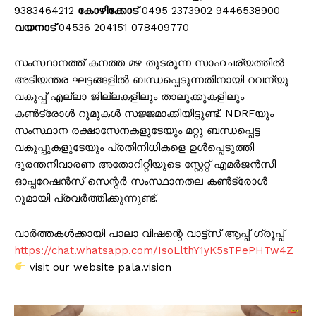
9383464212
കോഴിക്കോട്
0495 2373902 9446538900
വയനാട്
04536 204151 078409770
സംസ്ഥാനത്ത് കനത്ത മഴ തുടരുന്ന സാഹചര്യത്തിൽ
അടിയന്തര ഘട്ടങ്ങളിൽ ബന്ധപ്പെടുന്നതിനായി റവന്യൂ
വകുപ്പ് എല്ലാ ജില്ലകളിലും താലൂക്കുകളിലും
കൺട്രോൾ റൂമുകൾ സജ്ജമാക്കിയിട്ടുണ്ട്. NDRFയും
സംസ്ഥാന രക്ഷാസേനകളുടേയും മറ്റു ബന്ധപ്പെട്ട
വകുപ്പുകളുടേയും പ്രതിനിധികളെ ഉൾപ്പെടുത്തി
ദുരന്തനിവാരണ അതോറിറ്റിയുടെ സ്റ്റേറ്റ് എമർജൻസി
ഓപ്പറേഷൻസ് സെന്റർ സംസ്ഥാനതല കൺട്രോൾ
റൂമായി പ്രവർത്തിക്കുന്നുണ്ട്.
വാർത്തകൾക്കായി പാലാ വിഷന്റെ വാട്ട്സ് ആപ്പ് ഗ്രൂപ്പ്
https://chat.whatsapp.com/IsoLlthY1yK5sTPePHTw4Z
visit our website pala.vision