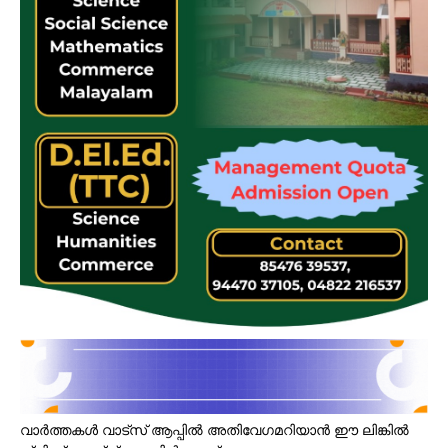
വാർത്തകൾ വാട്സ് ആപ്പിൽ അതിവേഗമറിയാൻ ഈ ലിങ്കിൽ