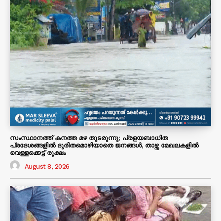
സംസ്ഥാനത്ത് കനത്ത മഴ തുടരുന്നു; പ്രളയബാധിത
പ്രദേശങ്ങളിൽ ദുരിതമൊഴിയാതെ ജനങ്ങൾ, താഴ്ന്ന മേഖലകളിൽ
വെള്ളക്കെട്ട് രൂക്ഷം
August 8, 2026