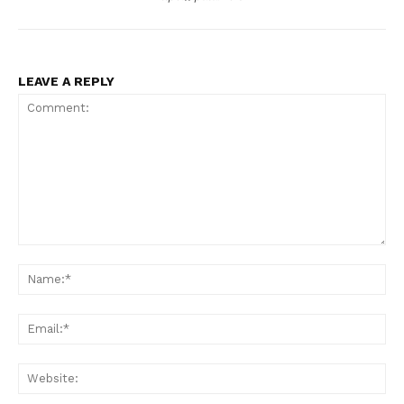
LEAVE A REPLY
Comment:
Na
Ema
Web