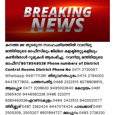
കനത്ത മഴ തുടരുന്ന സാഹചര്യത്തിൽ റവന്യൂ
മന്ത്രിയുടെ ഓഫീസിലും ജില്ലാ കളക്ട്രേറ്റുകളിലും
കൺട്രോൾ റൂമുകൾ ആരംഭിച്ചു.
റവന്യു മന്ത്രിയുടെ
ഓഫീസ് 8078548538
Phone numbers of District
Control Rooms District Phone No
0471 2730067
Whatsapp 9497711281
തിരുവനതപുരം
0474 2794002
9447677800,
പത്തനംതിട്ട
0468 2322515 8078808915,
ആലപ്പുഴ
0477 2238630 9495003640
കോട്ടയം
0481
2565400 9446562236 0486 2233111
9383463036
എറണാകുളം
0484 2423513 9400021077
ത്രീശ്ശൂര്
0487 2362424 9447074424
പാലക്കാട്
0491
2505309, 2505207 8921994727
മലപ്പുറം
0483 2736320