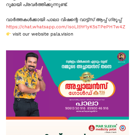
റൂമായി പ്രവർത്തിക്കുന്നുണ്ട്.
വാർത്തകൾക്കായി പാലാ വിഷന്റെ വാട്ട്സ് ആപ്പ് ഗ്രൂപ്പ്
https://chat.whatsapp.com/IsoLlthY1yK5sTPePHTw4Z
visit our website pala.vision