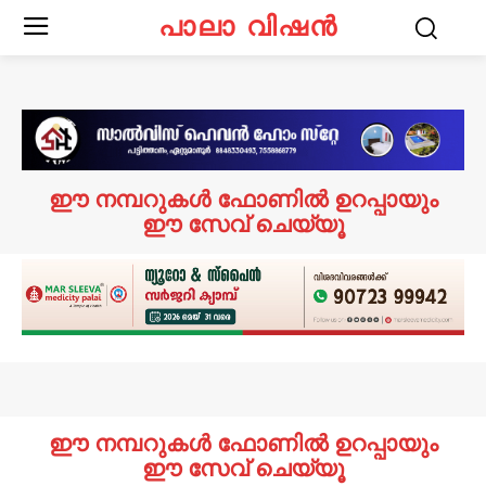
പാലാ വിഷൻ
ഈ നമ്പറുകൾ ഫോണിൽ ഉറപ്പായും
ഈ സേവ് ചെയ്യൂ
ഈ നമ്പറുകൾ ഫോണിൽ ഉറപ്പായും
ഈ സേവ് ചെയ്യൂ