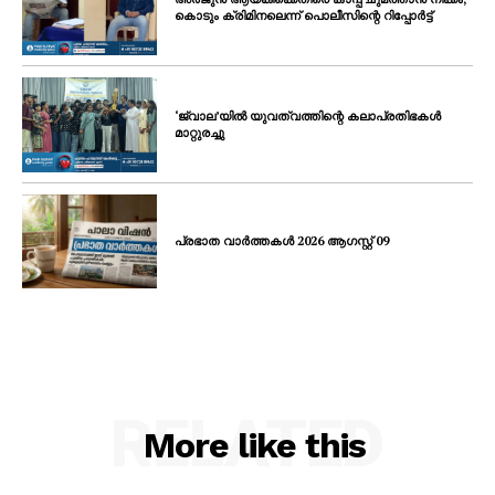
കൊടും ക്രിമിനലെന്ന് പൊലീസിന്റെ റിപ്പോർട്ട്
‘ജ്വാല’യിൽ യുവത്വത്തിന്റെ കലാപ്രതിഭകൾ
മാറ്റുരച്ചു
പ്രഭാത വാർത്തകൾ 2026 ആഗസ്റ്റ് 09
RELATED
More like this