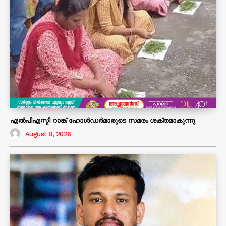
എൽപിഎസ്ടി റാങ്ക് ഹോൾഡർമാരുടെ സമരം ശക്തമാകുന്നു
August 8, 2026