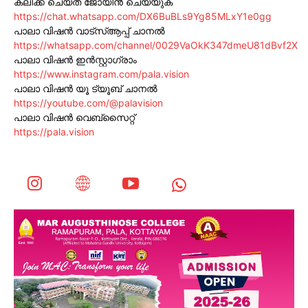
ക്ലിക്ക് ചെയ്ത് ജോയിൻ ചെയ്യുക
https://chat.whatsapp.com/DX6BuBLs9Yg85MLxY1e0gg
പാലാ വിഷൻ വാട്സ്ആപ്പ് ചാനൽ
https://whatsapp.com/channel/0029VaOkK347dmeU81dBvf2X
പാലാ വിഷൻ ഇൻസ്റ്റാഗ്രാം
https://www.instagram.com/pala.vision
പാലാ വിഷൻ യൂ ട്യൂബ് ചാനൽ
https://youtube.com/@palavision
പാലാ വിഷൻ വെബ്സൈറ്റ്
https://pala.vision