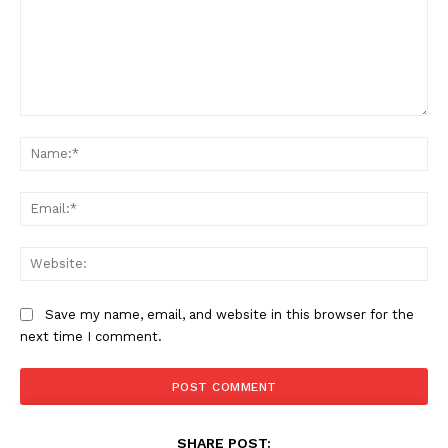
Comment:
Na
Ema
Web
Save my name, email, and website in this browser for the
next time I comment.
SHARE POST: