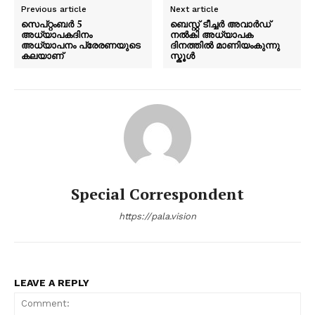
Previous article
Next article
സെപ്റ്റംബര്‍ 5
ബെസ്റ്റ് ടീച്ചർ അവാർഡ്
അധ്യാപകദിനം
നൽകി അധ്യാപക
അധ്യാപനം പ്രേരണയുടെ
ദിനത്തിൽ മാണിയംകുന്നു
കലയാണ്
സ്കൂൾ
Special Correspondent
https://pala.vision
LEAVE A REPLY