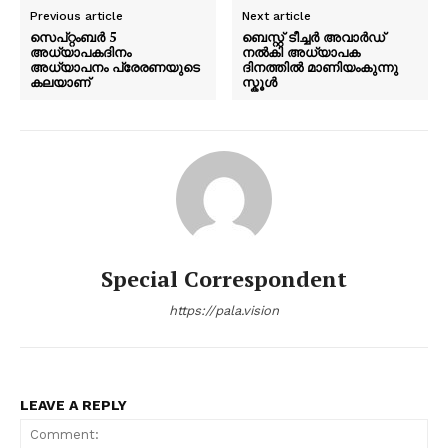
Previous article
Next article
സെപ്റ്റംബര്‍ 5
ബെസ്റ്റ് ടീച്ചർ അവാർഡ്
അധ്യാപകദിനം
നൽകി അധ്യാപക
അധ്യാപനം പ്രേരണയുടെ
ദിനത്തിൽ മാണിയംകുന്നു
കലയാണ്
സ്കൂൾ
Special Correspondent
https://pala.vision
LEAVE A REPLY