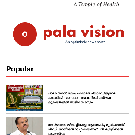
Popular
പാലാ സാൻ തോം ഫാർമർ പ്രൊഡ്യൂസർ
കമ്പനിക്ക് സംസ്ഥാന അവാർഡ്: കർഷക
കൂട്ടായ്മയ്ക്ക് അഭിമാന നേട്ടം
മത്സ്യത്തൊഴിലാളികളെ ആക്ഷേപിച്ച മുഖ്യമന്ത്രി
വി.ഡി. സതീശൻ മാപ്പ് പറയണം”: വി. മുരളിധരൻ
എംഎൽഎ