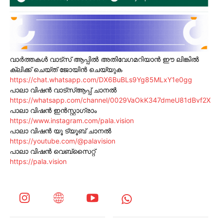
വാർത്തകൾ വാട്സ് ആപ്പിൽ അതിവേഗമറിയാൻ ഈ ലിങ്കിൽ
ക്ലിക്ക് ചെയ്ത് ജോയിൻ ചെയ്യുക
https://chat.whatsapp.com/DX6BuBLs9Yg85MLxY1e0gg
പാലാ വിഷൻ വാട്സ്ആപ്പ് ചാനൽ
https://whatsapp.com/channel/0029VaOkK347dmeU81dBvf2X
പാലാ വിഷൻ ഇൻസ്റ്റാഗ്രാം
https://www.instagram.com/pala.vision
പാലാ വിഷൻ യൂ ട്യൂബ് ചാനൽ
https://youtube.com/@palavision
പാലാ വിഷൻ വെബ്സൈറ്റ്
https://pala.vision