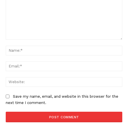
Comment:
Na
PALA VISION
Ema
Web
Save my name, email, and website in this browser for the
next time I comment.