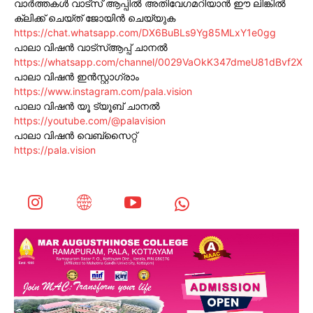
വാർത്തകൾ വാട്സ് ആപ്പിൽ അതിവേഗമറിയാൻ ഈ ലിങ്കിൽ
ക്ലിക്ക് ചെയ്ത് ജോയിൻ ചെയ്യുക
https://chat.whatsapp.com/DX6BuBLs9Yg85MLxY1e0gg
പാലാ വിഷൻ വാട്സ്ആപ്പ് ചാനൽ
https://whatsapp.com/channel/0029VaOkK347dmeU81dBvf2X
പാലാ വിഷൻ ഇൻസ്റ്റാഗ്രാം
https://www.instagram.com/pala.vision
പാലാ വിഷൻ യൂ ട്യൂബ് ചാനൽ
https://youtube.com/@palavision
പാലാ വിഷൻ വെബ്സൈറ്റ്
https://pala.vision