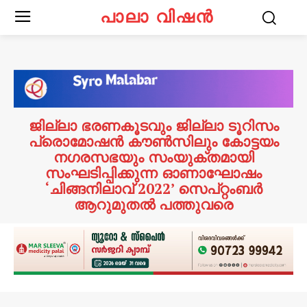
പാലാ വിഷൻ
ജില്ലാ ഭരണകൂടവും ജില്ലാ ടൂറിസം
പ്രൊമോഷൻ കൗൺസിലും കോട്ടയം
നഗരസഭയും സംയുക്തമായി
സംഘടിപ്പിക്കുന്ന ഓണാഘോഷം
‘ചിങ്ങനിലാവ് 2022’ സെപ്റ്റംബർ
ആറുമുതൽ പത്തുവരെ