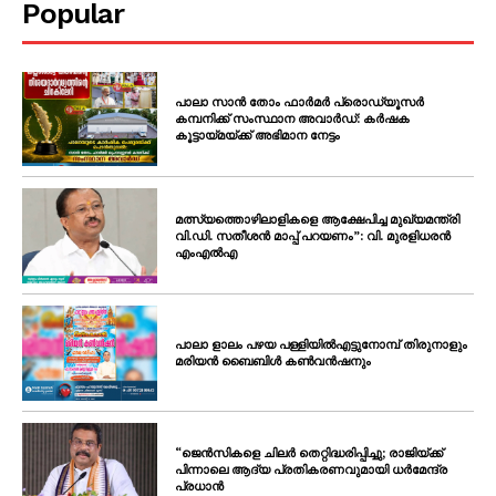
Popular
പാലാ സാൻ തോം ഫാർമർ പ്രൊഡ്യൂസർ
കമ്പനിക്ക് സംസ്ഥാന അവാർഡ്: കർഷക
കൂട്ടായ്മയ്ക്ക് അഭിമാന നേട്ടം
മത്സ്യത്തൊഴിലാളികളെ ആക്ഷേപിച്ച മുഖ്യമന്ത്രി
വി.ഡി. സതീശൻ മാപ്പ് പറയണം”: വി. മുരളിധരൻ
എംഎൽഎ
പാലാ ളാലം പഴയ പള്ളിയിൽഎട്ടുനോമ്പ് തിരുനാളും
മരിയൻ ബൈബിൾ കൺവൻഷനും
“ജെൻസികളെ ചിലർ തെറ്റിദ്ധരിപ്പിച്ചു; രാജിയ്ക്ക്
പിന്നാലെ ആദ്യ പ്രതികരണവുമായി ധർമേന്ദ്ര
പ്രധാൻ