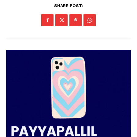
SUBSCRIBE NOW
SHARE POST:
PALA VISION
About
Contact us
Subscription Plans
My account
Grievance Redressal