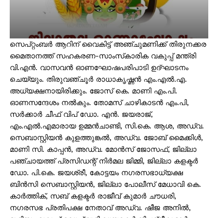
സെപ്റ്റംബർ ആറിന് വൈകിട്ട് അഞ്ചുമണിക്ക് തിരുനക്കര
മൈതാനത്ത് സഹകരണ-സാംസ്‌കാരിക വകുപ്പ് മന്ത്രി
വി.എൻ. വാസവൻ ഓണഘോഷപരിപാടി ഉദ്ഘാടനം
ചെയ്യും. തിരുവഞ്ചൂർ രാധാകൃഷ്ണൻ എം.എൽ.എ.
അധ്യക്ഷനായിരിക്കും. ജോസ് കെ. മാണി എം.പി.
ഓണസന്ദേശം നൽകും. തോമസ് ചാഴികാടൻ എം.പി,
സർക്കാർ ചീഫ് വിപ് ഡോ. എൻ. ജയരാജ്,
എം.എൽ.എമാരായ ഉമ്മൻചാണ്ടി, സി.കെ. ആശ, അഡ്വ.
സെബാസ്റ്റിയൻ കുളത്തുങ്കൽ, അഡ്വ. ജോബ് മൈക്കിൾ,
മാണി സി. കാപ്പൻ, അഡ്വ. മോൻസ് ജോസഫ്, ജില്ലാ
പഞ്ചായത്ത് പ്രസിഡന്റ് നിർമല ജിമ്മി, ജില്ലാ കളക്ടർ
ഡോ. പി.കെ. ജയശ്രീ, കോട്ടയം നഗരസഭാധ്യക്ഷ
ബിൻസി സെബാസ്റ്റിയൻ, ജില്ലാ പോലീസ് മേധാവി കെ.
കാർത്തിക്, സബ് കളക്ടർ രാജീവ് കുമാർ ചൗധരി,
നഗരസഭ പ്രതിപക്ഷ നേതാവ് അഡ്വ. ഷീജ അനിൽ,