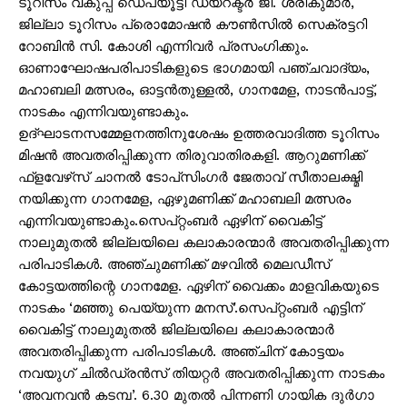
ടൂറിസം വകുപ്പ് ഡെപ്യൂട്ടി ഡയറക്ടർ ജി. ശ്രീകുമാർ,
ജില്ലാ ടൂറിസം പ്രൊമോഷൻ കൗൺസിൽ സെക്രട്ടറി
റോബിൻ സി. കോശി എന്നിവർ പ്രസംഗിക്കും.
ഓണാഘോഷപരിപാടികളുടെ ഭാഗമായി പഞ്ചവാദ്യം,
മഹാബലി മത്സരം, ഓട്ടൻതുള്ളൽ, ഗാനമേള, നാടൻപാട്ട്,
നാടകം എന്നിവയുണ്ടാകും.
ഉദ്ഘാടനസമ്മേളനത്തിനുശേഷം ഉത്തരവാദിത്ത ടൂറിസം
മിഷൻ അവതരിപ്പിക്കുന്ന തിരുവാതിരകളി. ആറുമണിക്ക്
ഫ്‌ളവേഴ്‌സ് ചാനൽ ടോപ്‌സിംഗർ ജേതാവ് സീതാലക്ഷ്മി
നയിക്കുന്ന ഗാനമേള, ഏഴുമണിക്ക് മഹാബലി മത്സരം
എന്നിവയുണ്ടാകും.സെപ്റ്റംബർ ഏഴിന് വൈകിട്ട്
നാലുമുതൽ ജില്ലയിലെ കലാകാരന്മാർ അവതരിപ്പിക്കുന്ന
പരിപാടികൾ. അഞ്ചുമണിക്ക് മഴവിൽ മെലഡീസ്
കോട്ടയത്തിന്റെ ഗാനമേള. ഏഴിന് വൈക്കം മാളവികയുടെ
നാടകം ‘മഞ്ഞു പെയ്യുന്ന മനസ്’.സെപ്റ്റംബർ എട്ടിന്
വൈകിട്ട് നാലുമുതൽ ജില്ലയിലെ കലാകാരന്മാർ
അവതരിപ്പിക്കുന്ന പരിപാടികൾ. അഞ്ചിന് കോട്ടയം
നവയുഗ് ചിൽഡ്രൻസ് തിയറ്റർ അവതരിപ്പിക്കുന്ന നാടകം
‘അവനവൻ കടമ്പ’. 6.30 മുതൽ പിന്നണി ഗായിക ദുർഗാ