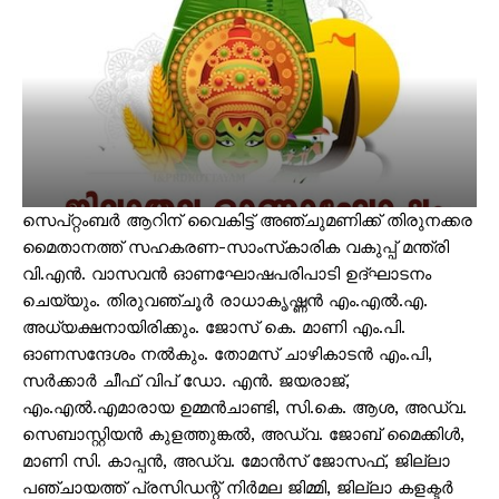
സെപ്റ്റംബർ ആറിന് വൈകിട്ട് അഞ്ചുമണിക്ക് തിരുനക്കര
മൈതാനത്ത് സഹകരണ-സാംസ്‌കാരിക വകുപ്പ് മന്ത്രി
വി.എൻ. വാസവൻ ഓണഘോഷപരിപാടി ഉദ്ഘാടനം
ചെയ്യും. തിരുവഞ്ചൂർ രാധാകൃഷ്ണൻ എം.എൽ.എ.
അധ്യക്ഷനായിരിക്കും. ജോസ് കെ. മാണി എം.പി.
ഓണസന്ദേശം നൽകും. തോമസ് ചാഴികാടൻ എം.പി,
സർക്കാർ ചീഫ് വിപ് ഡോ. എൻ. ജയരാജ്,
എം.എൽ.എമാരായ ഉമ്മൻചാണ്ടി, സി.കെ. ആശ, അഡ്വ.
സെബാസ്റ്റിയൻ കുളത്തുങ്കൽ, അഡ്വ. ജോബ് മൈക്കിൾ,
മാണി സി. കാപ്പൻ, അഡ്വ. മോൻസ് ജോസഫ്, ജില്ലാ
പഞ്ചായത്ത് പ്രസിഡന്റ് നിർമല ജിമ്മി, ജില്ലാ കളക്ടർ