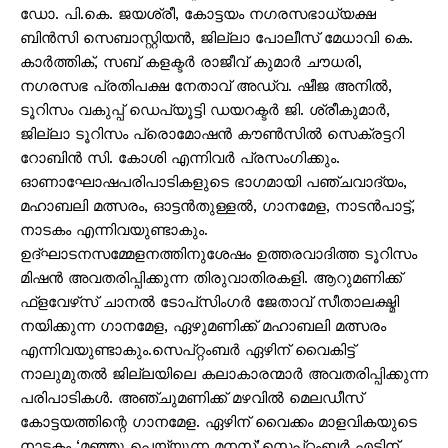
ഡോ. പി.കെ. ജയശ്രീ, കോട്ടയം നഗരസഭാധ്യക്ഷ
ബിൻസി സെബാസ്റ്റിയൻ, ജില്ലാ പോലീസ് മേധാവി കെ.
കാർത്തിക്, സബ് കളക്ടർ രാജീവ് കുമാർ ചൗധരി,
നഗരസഭ പ്രതിപക്ഷ നേതാവ് അഡ്വ. ഷീജ അനിൽ,
ടൂറിസം വകുപ്പ് ഡെപ്യൂട്ടി ഡയറക്ടർ ജി. ശ്രീകുമാർ,
ജില്ലാ ടൂറിസം പ്രൊമോഷൻ കൗൺസിൽ സെക്രട്ടറി
റോബിൻ സി. കോശി എന്നിവർ പ്രസംഗിക്കും.
ഓണാഘോഷപരിപാടികളുടെ ഭാഗമായി പഞ്ചവാദ്യം,
മഹാബലി മത്സരം, ഓട്ടൻതുള്ളൽ, ഗാനമേള, നാടൻപാട്ട്,
നാടകം എന്നിവയുണ്ടാകും.
ഉദ്ഘാടനസമ്മേളനത്തിനുശേഷം ഉത്തരവാദിത്ത ടൂറിസം
മിഷൻ അവതരിപ്പിക്കുന്ന തിരുവാതിരകളി. ആറുമണിക്ക്
ഫ്‌ളവേഴ്‌സ് ചാനൽ ടോപ്‌സിംഗർ ജേതാവ് സീതാലക്ഷ്മി
നയിക്കുന്ന ഗാനമേള, ഏഴുമണിക്ക് മഹാബലി മത്സരം
എന്നിവയുണ്ടാകും.സെപ്റ്റംബർ ഏഴിന് വൈകിട്ട്
നാലുമുതൽ ജില്ലയിലെ കലാകാരന്മാർ അവതരിപ്പിക്കുന്ന
പരിപാടികൾ. അഞ്ചുമണിക്ക് മഴവിൽ മെലഡീസ്
കോട്ടയത്തിന്റെ ഗാനമേള. ഏഴിന് വൈക്കം മാളവികയുടെ
നാടകം ‘മഞ്ഞു പെയ്യുന്ന മനസ്’.സെപ്റ്റംബർ എട്ടിന്