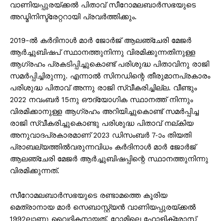
വാണിയപ്പുരയ്ക്കൽ പിതാവ് സീറോമലബാർസഭയുടെ
അഡ്മിനിസ്ട്രേറ്ററായി പ്രവർത്തിക്കും.
2019-ൽ കർദിനാൾ മാർ ജോർജ് ആലഞ്ചേരി മേജർ
ആർച്ചുബിഷപ് സ്ഥാനത്തുനിന്നു വിരമിക്കുന്നതിനുള്ള
ആഗ്രഹം പ്രകടിപ്പിച്ചുകൊണ്ട് പരിശുദ്ധ പിതാവിനു രാജി
സമർപ്പിച്ചിരുന്നു. എന്നാൽ സിനഡിന്റെ തീരുമാനപ്രകാരം
പരിശുദ്ധ പിതാവ് അന്നു രാജി സ്വീകരിച്ചില്ല. വീണ്ടും
2022 നവംബർ 15നു ഔദ്യോഗിക സ്ഥാനത്ത് നിന്നും
വിരമിക്കാനുള്ള ആഗ്രഹം അറിയിച്ചുകൊണ്ട് സമർപ്പിച്ച
രാജി സ്വീകരിച്ചുകൊണ്ടു പരിശുദ്ധ പിതാവ് നല്കിയ
അനുവാദപ്രകാരമാണ് 2023 ഡിസംബർ 7-ാം തിയതി
പ്രാബല്യത്തിൽവരുന്നവിധം കർദിനാൾ മാർ ജോർജ്
ആലഞ്ചേരി മേജർ ആർച്ചുബിഷപ്പിന്റെ സ്ഥാനത്തുനിന്നു
വിരമിക്കുന്നത്.
സീറോമലബാർസഭയുടെ രണ്ടാമത്തെ കൂരിയ
മെത്രാനായ മാർ സെബാസ്റ്റ്യൻ വാണിയപ്പുരയ്ക്കൽ
1992ലാണു വൈദികനായത്. റോമിലെ ഹോളിക്രോസ്