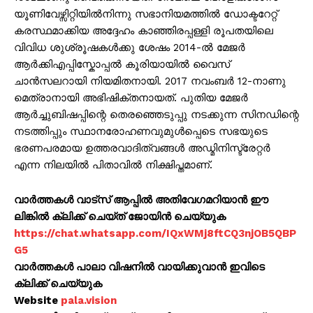
യൂണിവേഴ്സിറ്റിയിൽനിന്നു സഭാനിയമത്തിൽ ഡോക്ടറേറ്റ്
കരസ്ഥമാക്കിയ അദ്ദേഹം കാഞ്ഞിരപ്പള്ളി രൂപതയിലെ
വിവിധ ശുശ്രൂഷകൾക്കു ശേഷം 2014-ൽ മേജർ
ആർക്കിഎപ്പിസ്കോപ്പൽ കൂരിയായിൽ വൈസ്
ചാൻസലറായി നിയമിതനായി. 2017 നവംബർ 12-നാണു
മെത്രാനായി അഭിഷിക്തനായത്. പുതിയ മേജർ
ആർച്ചുബിഷപ്പിന്റെ തെരഞ്ഞെടുപ്പു നടക്കുന്ന സിനഡിന്റെ
നടത്തിപ്പും സ്ഥാനരോഹണവുമുൾപ്പെടെ സഭയുടെ
ഭരണപരമായ ഉത്തരവാദിത്വങ്ങൾ അഡ്മിനിസ്ട്രേറ്റർ
എന്ന നിലയിൽ പിതാവിൽ നിക്ഷിപ്തമാണ്.
വാർത്തകൾ വാട്സ് ആപ്പിൽ അതിവേഗമറിയാൻ ഈ
ലിങ്കിൽ ക്ലിക്ക് ചെയ്ത് ജോയിൻ ചെയ്യുക
https://chat.whatsapp.com/IQxWMj8ftCQ3njOB5QBP
G5
വാർത്തകൾ പാലാ വിഷനിൽ വായിക്കുവാൻ ഇവിടെ
ക്ലിക്ക് ചെയ്യുക
Website
pala.vision