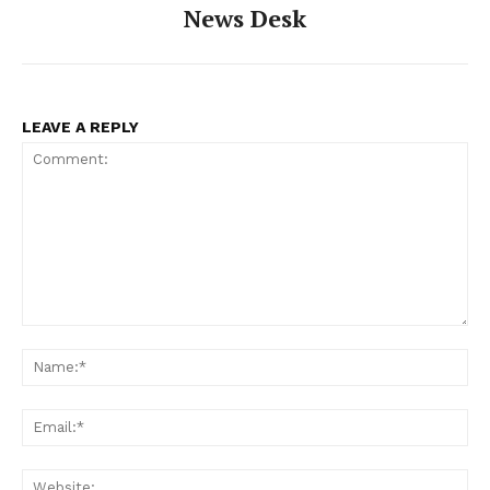
News Desk
LEAVE A REPLY
PALA VISION
Comment:
Na
Ema
Web