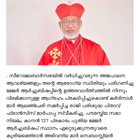
. സീറോമലബാർസഭയിൽ വർധിച്ചുവരുന്ന അജപാലന
ആവശ്യങ്ങളും തന്റെ ആരോഗ്യ സ്ഥിതിയും പരിഗണിച്ചു
മേജർ ആർച്ചുബിഷപ്പിന്റെ ഉത്തരവാദിത്വത്തിൽ നിന്നും
വിരമിക്കാനുള്ള ആഗ്രഹം പ്രകടിപ്പിച്ചുകൊണ്ട് കർദിനാൾ
മാർ ആലഞ്ചേരി സമർപ്പിച്ച രാജി പരിശുദ്ധ പിതാവ്
ഫ്രാൻസിസ് മാർപാപ്പ സ്വീകരിച്ചു. പൗരസ്ത്യ സഭാ
നിയമം, കാനൻ 127 പ്രകാരം പുതിയ മേജർ
ആർച്ചുബിഷപ് സ്ഥാനം ഏറ്റെടുക്കുന്നതുവരെ
കൂരിയമെത്രാൻ അഭിവന്ദ്യ മാർ സെബാസ്റ്റ്യൻ