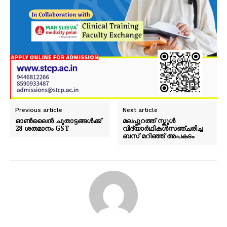
Previous article
Next article
ഓൺലൈൻ ചൂതാട്ടങ്ങൾക്ക്
മലപ്പുറത്ത് സ്കൂൾ
28 ശതമാനം GST
വിദ്യാർഥികൾസഞ്ചരിച്ച
ബസ് മറിഞ്ഞ് അപകടം