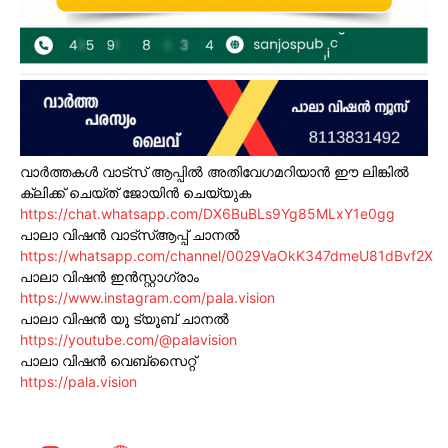
വാർത്തകൾ വാട്സ് ആപ്പിൽ അതിവേഗമറിയാൻ ഈ ലിങ്കിൽ
ക്ലിക്ക് ചെയ്ത് ജോയിൻ ചെയ്യുക
https://chat.whatsapp.com/DX6BuBLs9Yg85MLxY1e0gg
പാലാ വിഷൻ വാട്സ്ആപ്പ് ചാനൽ
https://whatsapp.com/channel/0029VaOkK347dmeU81dBvf2X
പാലാ വിഷൻ ഇൻസ്റ്റാഗ്രാം
https://www.instagram.com/pala.vision
പാലാ വിഷൻ യൂ ട്യൂബ് ചാനൽ
https://youtube.com/@palavision
പാലാ വിഷൻ വെബ്സൈറ്റ്
https://pala.vision