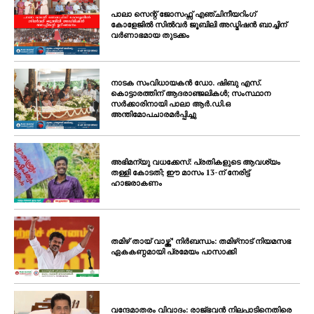
പാലാ സെന്റ് ജോസഫ്സ് എഞ്ചിനീയറിംഗ്
കോളേജിൽ സിൽവർ ജൂബിലി അഡ്മിഷൻ ബാച്ചിന്
വർണാഭമായ തുടക്കം
നാടക സംവിധായകൻ ഡോ. ഷിബു എസ്.
കൊട്ടാരത്തിന് ആദരാഞ്ജലികൾ; സംസ്ഥാന
സർക്കാരിനായി പാലാ ആർ.ഡി.ഒ
അന്തിമോപചാരമർപ്പിച്ചു
അഭിമന്യു വധക്കേസ്: പ്രതികളുടെ ആവശ്യം
തള്ളി കോടതി; ഈ മാസം 13-ന് നേരിട്ട്
ഹാജരാകണം
തമിഴ് തായ് വാഴ്ത്ത്’ നിർബന്ധം: തമിഴ്‌നാട് നിയമസഭ
ഏകകണ്ഠമായി പ്രമേയം പാസാക്കി
വന്ദേമാതരം വിവാദം: രാജ്ഭവൻ നിലപാടിനെതിരെ