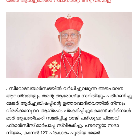
മേജർ ആർച്ചുബിഷപ് സ്ഥാനത്തുനിന്നു വിരമിച്ചു
. സീറോമലബാർസഭയിൽ വർധിച്ചുവരുന്ന അജപാലന
ആവശ്യങ്ങളും തന്റെ ആരോഗ്യ സ്ഥിതിയും പരിഗണിച്ചു
മേജർ ആർച്ചുബിഷപ്പിന്റെ ഉത്തരവാദിത്വത്തിൽ നിന്നും
വിരമിക്കാനുള്ള ആഗ്രഹം പ്രകടിപ്പിച്ചുകൊണ്ട് കർദിനാൾ
മാർ ആലഞ്ചേരി സമർപ്പിച്ച രാജി പരിശുദ്ധ പിതാവ്
ഫ്രാൻസിസ് മാർപാപ്പ സ്വീകരിച്ചു. പൗരസ്ത്യ സഭാ
നിയമം, കാനൻ 127 പ്രകാരം പുതിയ മേജർ