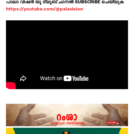
പാലാ വിഷൻ യൂ ട്യൂബ് ചാനൽ SUBSCRIBE ചെയ്യുക
https://youtube.com/@palavision