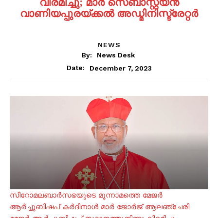
വിരമിച്ചു; മാർ സെബാസ്റ്റ്യൻ
വാണിയപ്പുരയ്ക്കൽ അഡ്മിനിസ്ട്രേറ്റർ
NEWS
By:
News Desk
December 7, 2023
Date:
സീറോമലബാർസഭയുടെ മൂന്നാമത്തെ മേജർ
ആർച്ചുബിഷപ് കർദിനാൾ മാർ ജോർജ് ആലഞ്ചേരി