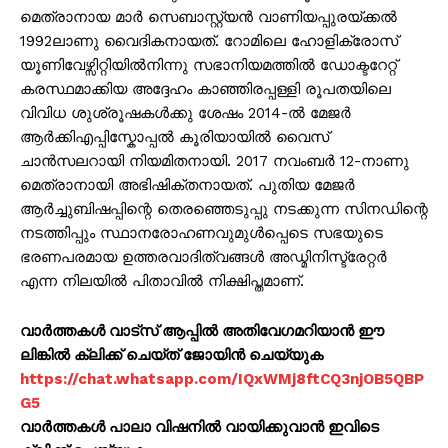
മെത്രാനായ മാർ സെബാസ്റ്റ്യൻ വാണിയപ്പുരയ്ക്കൽ
1992ലാണു വൈദികനായത്. റോമിലെ ഹോളിക്രോസ്
യൂണിവേഴ്സിറ്റിയിൽനിന്നു സഭാനിയമത്തിൽ ഡോക്ടറേറ്റ്
കരസ്ഥമാക്കിയ അദ്ദേഹം കാഞ്ഞിരപ്പള്ളി രൂപതയിലെ
വിവിധ ശുശ്രൂഷകൾക്കു ശേഷം 2014-ൽ മേജർ
ആർക്കിഎപ്പിസ്കോപ്പൽ കൂരിയായിൽ വൈസ്
ചാൻസലറായി നിയമിതനായി. 2017 നവംബർ 12-നാണു
മെത്രാനായി അഭിഷിക്തനായത്. പുതിയ മേജർ
ആർച്ചുബിഷപ്പിന്റെ തെരഞ്ഞെടുപ്പു നടക്കുന്ന സിനഡിന്റെ
നടത്തിപ്പും സ്ഥാനരോഹണവുമുൾപ്പെടെ സഭയുടെ
ഭരണപരമായ ഉത്തരവാദിത്വങ്ങൾ അഡ്മിനിസ്ട്രേറ്റർ
എന്ന നിലയിൽ പിതാവിൽ നിക്ഷിപ്തമാണ്.
വാർത്തകൾ വാട്സ് ആപ്പിൽ അതിവേഗമറിയാൻ ഈ
ലിങ്കിൽ ക്ലിക്ക് ചെയ്ത് ജോയിൻ ചെയ്യുക
https://chat.whatsapp.com/IQxWMj8ftCQ3njOB5QBP
G5
വാർത്തകൾ പാലാ വിഷനിൽ വായിക്കുവാൻ ഇവിടെ