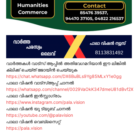
വാർത്തകൾ വാട്സ് ആപ്പിൽ അതിവേഗമറിയാൻ ഈ ലിങ്കിൽ
ക്ലിക്ക് ചെയ്ത് ജോയിൻ ചെയ്യുക
https://chat.whatsapp.com/DX6BuBLs9Yg85MLxY1e0gg
പാലാ വിഷൻ വാട്സ്ആപ്പ് ചാനൽ
https://whatsapp.com/channel/0029VaOkK347dmeU81dBvf2X
പാലാ വിഷൻ ഇൻസ്റ്റാഗ്രാം
https://www.instagram.com/pala.vision
പാലാ വിഷൻ യൂ ട്യൂബ് ചാനൽ
https://youtube.com/@palavision
പാലാ വിഷൻ വെബ്സൈറ്റ്
https://pala.vision