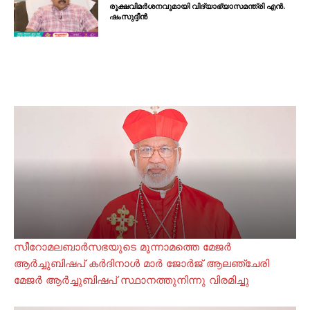
രൂക്ഷവിമർശനവുമായി വിദ്യാഭ്യാസമന്ത്രി എൻ.
ഷംസുദ്ദീൻ
സീറോമലബാർസഭയുടെ മൂന്നാമത്തെ മേജർ
ആർച്ചുബിഷപ് കർദിനാൾ മാർ ജോർജ് ആലഞ്ചേരി
മേജർ ആർച്ചുബിഷപ് സ്ഥാനത്തുനിന്നു വിരമിച്ചു