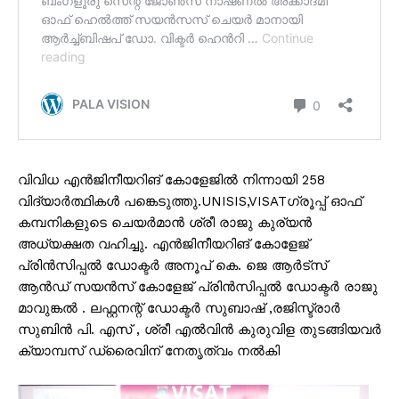
വിവിധ എൻജിനീയറിങ് കോളേജിൽ നിന്നായി 258
വിദ്യാർത്ഥികൾ പങ്കെടുത്തു.UNISIS,VISATഗ്രൂപ്പ് ഓഫ്
കമ്പനികളുടെ ചെയർമാൻ ശ്രീ രാജു കുര്യൻ
അധ്യക്ഷത വഹിച്ചു. എൻജിനീയറിങ് കോളേജ്
പ്രിൻസിപ്പൽ ഡോക്ടർ അനൂപ് കെ. ജെ ആർട്സ്
ആൻഡ് സയൻസ് കോളേജ് പ്രിൻസിപ്പൽ ഡോക്ടർ രാജു
മാവുങ്കൽ . ലഫ്റ്റനന്റ് ഡോക്ടർ സുബാഷ് ,രജിസ്ട്രാർ
സുബിൻ പി. എസ് , ശ്രീ എല്‍വിന്‍ കുരുവിള തുടങ്ങിയവർ
ക്യാമ്പസ് ഡ്രൈവിന് നേതൃത്വം നൽകി