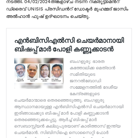
നടത്തി. 04/02/2024തിങ്കളാഴ്ച നടന്ന റിക്രൂട്ട്മെൻറ്
ഡ്രൈവ് UNISIS പ്രസിഡൻറ് ഡോക്ടർ മുഹമ്മദ് ജാസിം
അൽഹാൻ ഫുഷ് ഉദ്ഘാടനം ചെയ്തു.