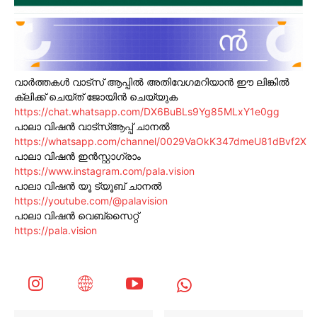
വാർത്തകൾ വാട്സ് ആപ്പിൽ അതിവേഗമറിയാൻ ഈ ലിങ്കിൽ
ക്ലിക്ക് ചെയ്ത് ജോയിൻ ചെയ്യുക
https://chat.whatsapp.com/DX6BuBLs9Yg85MLxY1e0gg
പാലാ വിഷൻ വാട്സ്ആപ്പ് ചാനൽ
https://whatsapp.com/channel/0029VaOkK347dmeU81dBvf2X
പാലാ വിഷൻ ഇൻസ്റ്റാഗ്രാം
https://www.instagram.com/pala.vision
പാലാ വിഷൻ യൂ ട്യൂബ് ചാനൽ
https://youtube.com/@palavision
പാലാ വിഷൻ വെബ്സൈറ്റ്
https://pala.vision