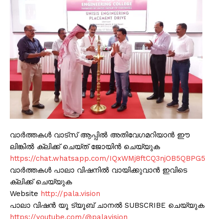
വാർത്തകൾ വാട്സ് ആപ്പിൽ അതിവേഗമറിയാൻ ഈ
ലിങ്കിൽ ക്ലിക്ക് ചെയ്ത് ജോയിൻ ചെയ്യുക
https://chat.whatsapp.com/IQxWMj8ftCQ3njOB5QBPG5
വാർത്തകൾ പാലാ വിഷനിൽ വായിക്കുവാൻ ഇവിടെ
ക്ലിക്ക് ചെയ്യുക
Website
http://pala.vision
പാലാ വിഷൻ യൂ ട്യൂബ് ചാനൽ SUBSCRIBE ചെയ്യുക
https://youtube.com/@palavision