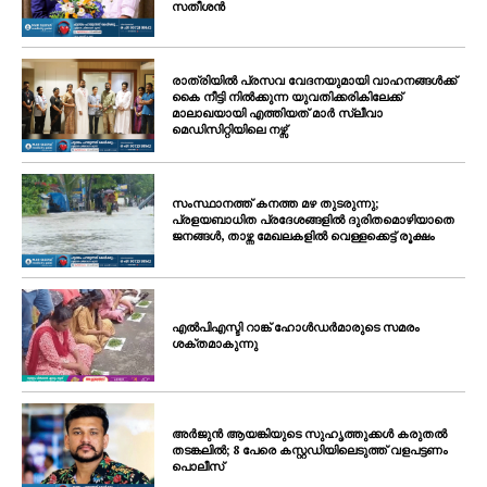
സതീശൻ
രാത്രിയിൽ പ്രസവ വേദനയുമായി വാഹനങ്ങൾക്ക്
കൈ നീട്ടി നിൽക്കുന്ന യുവതിക്കരികിലേക്ക്
മാലാഖയായി എത്തിയത് മാർ സ്ലീവാ
മെഡിസിറ്റിയിലെ നഴ്സ്
സംസ്ഥാനത്ത് കനത്ത മഴ തുടരുന്നു;
പ്രളയബാധിത പ്രദേശങ്ങളിൽ ദുരിതമൊഴിയാതെ
ജനങ്ങൾ, താഴ്ന്ന മേഖലകളിൽ വെള്ളക്കെട്ട് രൂക്ഷം
എൽപിഎസ്ടി റാങ്ക് ഹോൾഡർമാരുടെ സമരം
ശക്തമാകുന്നു
അർജുൻ ആയങ്കിയുടെ സുഹൃത്തുക്കൾ കരുതൽ
തടങ്കലിൽ; 8 പേരെ കസ്റ്റഡിയിലെടുത്ത് വളപട്ടണം
പൊലീസ്