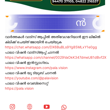
വാർത്തകൾ വാട്സ് ആപ്പിൽ അതിവേഗമറിയാൻ ഈ ലിങ്കിൽ
ക്ലിക്ക് ചെയ്ത് ജോയിൻ ചെയ്യുക
https://chat.whatsapp.com/DX6BuBLs9Yg85MLxY1e0gg
പാലാ വിഷൻ വാട്സ്ആപ്പ് ചാനൽ
https://whatsapp.com/channel/0029VaOkK347dmeU81dBvf2X
പാലാ വിഷൻ ഇൻസ്റ്റാഗ്രാം
https://www.instagram.com/pala.vision
പാലാ വിഷൻ യൂ ട്യൂബ് ചാനൽ
https://youtube.com/@palavision
പാലാ വിഷൻ വെബ്സൈറ്റ്
https://pala.vision