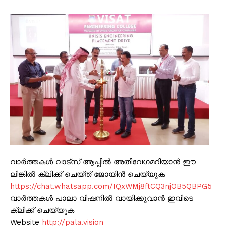
വാർത്തകൾ വാട്സ് ആപ്പിൽ അതിവേഗമറിയാൻ ഈ
ലിങ്കിൽ ക്ലിക്ക് ചെയ്ത് ജോയിൻ ചെയ്യുക
https://chat.whatsapp.com/IQxWMj8ftCQ3njOB5QBPG5
വാർത്തകൾ പാലാ വിഷനിൽ വായിക്കുവാൻ ഇവിടെ
ക്ലിക്ക് ചെയ്യുക
Website
http://pala.vision