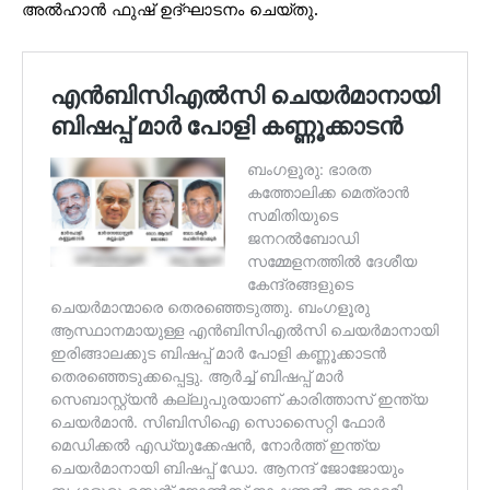
അൽഹാൻ ഫുഷ് ഉദ്ഘാടനം ചെയ്തു.