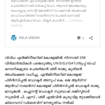
വിവിധ എൻജിനീയറിങ് കോളേജിൽ നിന്നായി 258
വിദ്യാർത്ഥികൾ പങ്കെടുത്തു.UNISIS,VISATഗ്രൂപ്പ് ഓഫ്
കമ്പനികളുടെ ചെയർമാൻ ശ്രീ രാജു കുര്യൻ
അധ്യക്ഷത വഹിച്ചു. എൻജിനീയറിങ് കോളേജ്
പ്രിൻസിപ്പൽ ഡോക്ടർ അനൂപ് കെ. ജെ ആർട്സ്
ആൻഡ് സയൻസ് കോളേജ് പ്രിൻസിപ്പൽ ഡോക്ടർ രാജു
മാവുങ്കൽ . ലഫ്റ്റനന്റ് ഡോക്ടർ സുബാഷ് ,രജിസ്ട്രാർ
സുബിൻ പി. എസ് , ശ്രീ എല്‍വിന്‍ കുരുവിള തുടങ്ങിയവർ
ക്യാമ്പസ് ഡ്രൈവിന് നേതൃത്വം നൽകി