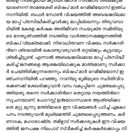
ങ്ങ​​​ളെ നി​​​ശ​​​ബ്ദ​​​മാ​​​യി കു​​​ടി​​​യി​​​റ​​​ക്കാ​​​ൻ സ​​​ർ​​​ക്കാ​​​ർ ശ്ര​​​മി​​​ക്കു​​​ക​​​
യാ​​​ണെ​​ന്ന് താ​​​മ​​​ര​​​ശേ​​​രി ബി​​​ഷ​​​പ് മാ​​​ർ റെ​​​മി​​​ജി​​​യോ​​​സ് ഇ​​​ഞ്ച​​​
നാ​​​നി​​​യി​​​ൽ. ബ​​​ഫ​​​ർ സോ​​​ൺ വി​​​ഷ​​​യ​​​ത്തി​​​ൽ അ​​​ബ​​​ദ്ധ​​​ജ​​​ടി​​​ല​​​മാ​​​
യ മാ​​​പ്പ് പ്ര​​​സി​​​ദ്ധീ​​​ക​​​രി​​​ച്ച​​​വ​​​ർ​​​ക്കു മാ​​​പ്പി​​​ല്ലെ​​​ന്നും തി​​​രു​​​വമ്പാ​​​
ടിയി​​​ൽ കേ​​​ര​​​ള ക​​​ർ​​​ഷ​​​ക അ​​​തി​​​ജീ​​​വ​​​ന സം​​​യു​​​ക്ത സ​​​മി​​​തി​​​യു​​​
ടെ നേ​​​തൃ​​​ത്വ​​​ത്തി​​​ൽ ന​​​ട​​​ത്തി​​​യ വാ​​​ർ​​​ത്താ​​​സ​​​മ്മേ​​​ള​​​ന​​​ത്തി​​​ൽ
ബി​​​ഷ​​​പ് വ്യ​​​ക്ത​​​മാ​​​ക്കി. നി​​​ര​​​വ​​​ധി​​ത​​​വ​​​ണ വി​​​ഷ​​​യം സ​​​ർ​​​ക്കാ​​​രി​​​
ന്‍റെ ശ്ര​​​ദ്ധ​​​യി​​​ൽ കൊ​​​ണ്ടു​​​വ​​​രു​​​വാ​​​ൻ ഒ​​​റ്റ​​​യ്ക്കും കൂ​​​ട്ടാ​​​യും
ശ്ര​​​മി​​​ച്ചി​​​ട്ടു​​​ണ്ട്. എ​​​ന്നാ​​​ൽ അ​​​ബ​​​ദ്ധ​​​ജ​​​ടി​​​ല​​​മാ​​​യ മാ​​​പ്പ് പ്ര​​​സി​​​ദ്ധീ​​​
ക​​​രി​​​ച്ച് ജ​​​ന​​​ങ്ങ​​​ളെ ആ​​​ശ​​​ങ്ക​​​യി​​ലാ​​​ക്കു​​​ക മാ​​​ത്ര​​​മാ​​​ണു സ​​​ർ​​​ക്കാ​​​
ർ ചെ​​​യ്തി​​​രി​​​ക്കു​​​ന്ന​​​തെ​​​ന്നും ബി​​​ഷ​​​പ് മാ​​​ർ റെ​​​മി​​​ജി​​​യോ​​​സ് ഇ​​​
ഞ്ച​​​നാ​​​നി​​​യി​​​ൽ പ​​​റ​​​ഞ്ഞു. റ​​​വ​​​ന്യൂ ഭൂ​​​മി​​​യു​​​ടെ സ്ഥി​​​തി​​​വി​​​വ​​​
രക്ക​​​ണ​​​ക്ക് ശേ​​​ഖ​​​രി​​​ക്കു​​​വാ​​​ൻ വ​​​നം വ​​​കു​​​പ്പി​​​നെ ചു​​​മ​​​ത​​​ല​​​പ്പെ​​​ടു​​​
ത്തി​​​യ​​​തു ത​​​ന്നെ സ​​​ർ​​​ക്കാ​​​രി​​​ന്‍റെ തെ​​​റ്റാ​​​യ ന​​​യ​​​ത്തി​​​ന്‍റെ
സൂ​​​ച​​​ന​​​യാ​​​ണ്. ഫോ​​​റ​​​സ്റ്റ് ഉ​​​ദ്യോ​​​ഗ​​​സ്ഥ​​​രെ ആ​​​ശ്ര​​​യി​​​ക്കാ​​​
തെ മ​​​റ്റു മൂ​​​ന്നു മ​​​ന്ത്രി​​​മാ​​​രെ ഈ ​​​വി​​​ഷ​​​യ​​​ങ്ങ​​​ൾ പ​​​ഠി​​​ച്ച് ഏ​​​കോ​​​
പ​​​നം ന​​​ട​​​ത്തു​​​വാ​​​ൻ മു​​​ഖ്യ​​​മ​​​ന്ത്രി ചു​​​മ​​​ത​​​ല​​​പ്പെ​​​ടു​​​ത്ത​​​ണം. ക​​​ർ​​​
ണാ​​​ട​​​ക, മ​​​ഹാ​​​രാ​​​ഷ്‌​​ട്ര, ത​​​മി​​​ഴ്നാ​​​ട് സ​​​ർ​​​ക്കാ​​​രു​​​ക​​​ൾ ഈ ​​​വി​​​ഷ​​​യ​​​
ത്തി​​​ൽ ജ​​​ന​​​പ​​​ക്ഷ നി​​​ല​​​പാ​​​ട് സ്വീ​​​ക​​​രി​​​ച്ച് ക​​​ർ​​​ഷ​​​ക​​​ർ​​​ക്കൊ​​​പ്പം നി​​​