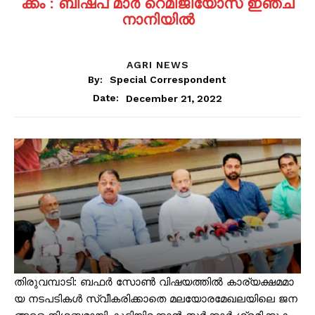
ക്കം : ബി​ഷ​പ് മാ​ർ റെ​മി​ജി​യോ​സ് ഇ​ഞ്ച​
നാ​നി​യി​ൽ
AGRI NEWS
By:
Special Correspondent
December 21, 2022
Date:
തി​​​രു​​​വ​​​മ്പാ​​​ടി: ബ​​​ഫ​​​ർ സോ​​​ൺ വി​​​ഷ​​​യ​​​ത്തി​​​ൽ കാ​​​ര്യ​​​ക്ഷ​​​മ​​​മാ​​​
യ ന​​​ട​​​പ​​​ടി​​​ക​​​ൾ സ്വീ​​​ക​​​രി​​​ക്കാ​​​തെ മ​​​ല​​​യോ​​​ര​​​മേ​​​ഖ​​​ല​​​യി​​​ലെ ജ​​​ന​​​