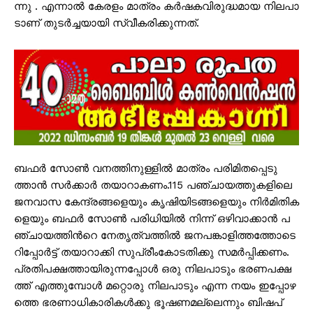
ന്നു . എ​​​ന്നാ​​​ൽ കേ​​​ര​​​ളം മാ​​​ത്രം ക​​​ർ​​​ഷ​​​ക​​വി​​​രു​​​ദ്ധ​​​മാ​​​യ നി​​​ല​​​പാ​​​
ടാ​​​ണ് തു​​​ട​​​ർ​​​ച്ച​​​യാ​​​യി സ്വീ​​​ക​​​രി​​​ക്കു​​​ന്ന​​​ത്.
ബ​​​ഫ​​​ർ സോ​​​ൺ വ​​​ന​​​ത്തി​​​നു​​​ള്ളി​​​ൽ മാ​​​ത്രം പ​​​രി​​​മി​​​ത​​​പ്പെ​​​ടു​​​
ത്താ​​​ൻ സ​​​ർ​​​ക്കാ​​​ർ ത​​​യാ​​​റാ​​​ക​​​ണം.115 പ​​​ഞ്ചാ​​​യ​​​ത്തു​​​ക​​​ളി​​​ലെ
ജ​​​ന​​​വാ​​​സ കേ​​​ന്ദ്ര​​​ങ്ങ​​​ളെ​​​യും കൃ​​​ഷി​​​യി​​​ട​​​ങ്ങ​​​ളെ​​​യും നി​​​ർ​​​മി​​​തി​​​ക​​​
ളെ​​​യും ബ​​​ഫ​​​ർ സോ​​​ൺ പ​​​രി​​​ധി​​​യി​​​ൽ നി​​​ന്ന് ഒ​​​ഴി​​​വാ​​ക്കാ​​​ൻ പ​​​
ഞ്ചാ​​​യ​​​ത്തി​​​ന്‍റെ നേ​​​തൃ​​​ത്വ​​​ത്തി​​​ൽ ജ​​​ന​​​പ​​​ങ്കാ​​​ളി​​​ത്ത​​​ത്തോ​​​ടെ
റി​​​പ്പോ​​​ർ​​​ട്ട് ത​​​യാ​​​റാ​​​ക്കി സു​​​പ്രീം​​​കോ​​​ട​​​തി​​​ക്കു സ​​​മ​​​ർ​​​പ്പി​​​ക്ക​​​ണം.
പ്ര​​​തി​​​പ​​​ക്ഷ​​​ത്താ​​​യി​​​രു​​​ന്ന​​​പ്പോ​​​ൾ ഒ​​​രു നി​​​ല​​​പാ​​​ടും ഭ​​​ര​​​ണ​​​പ​​​ക്ഷ​​​
ത്ത് എ​​​ത്തു​​​മ്പോ​​​ൾ മ​​​റ്റൊ​​​രു നി​​​ല​​​പാ​​​ടും എ​​​ന്ന ന​​​യം ഇ​​​പ്പോ​​​ഴ​​​
ത്തെ ഭ​​​ര​​​ണാ​​​ധി​​​കാ​​​രി​​​ക​​​ൾ​​​ക്കു ഭൂ​​​ഷ​​​ണ​​​മ​​​ല്ലെ​​​ന്നും ബി​​​ഷ​​​പ്