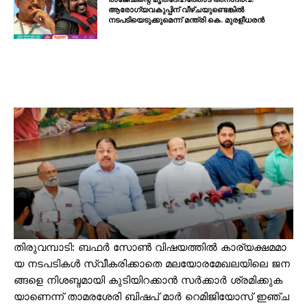
ആരോഗ്യവകുപ്പിന് വീഴ്ചയുണ്ടെങ്കിൽ
നടപടിയെടുക്കുമെന്ന് മന്ത്രി കെ. മുരളീധരൻ
തി​​​രു​​​വ​​​മ്പാ​​​ടി: ബ​​​ഫ​​​ർ സോ​​​ൺ വി​​​ഷ​​​യ​​​ത്തി​​​ൽ കാ​​​ര്യ​​​ക്ഷ​​​മ​​​മാ​​​
യ ന​​​ട​​​പ​​​ടി​​​ക​​​ൾ സ്വീ​​​ക​​​രി​​​ക്കാ​​​തെ മ​​​ല​​​യോ​​​ര​​​മേ​​​ഖ​​​ല​​​യി​​​ലെ ജ​​​ന​​​
ങ്ങ​​​ളെ നി​​​ശ​​​ബ്ദ​​​മാ​​​യി കു​​​ടി​​​യി​​​റ​​​ക്കാ​​​ൻ സ​​​ർ​​​ക്കാ​​​ർ ശ്ര​​​മി​​​ക്കു​​​ക​​​
യാ​​​ണെ​​ന്ന് താ​​​മ​​​ര​​​ശേ​​​രി ബി​​​ഷ​​​പ് മാ​​​ർ റെ​​​മി​​​ജി​​​യോ​​​സ് ഇ​​​ഞ്ച​​​