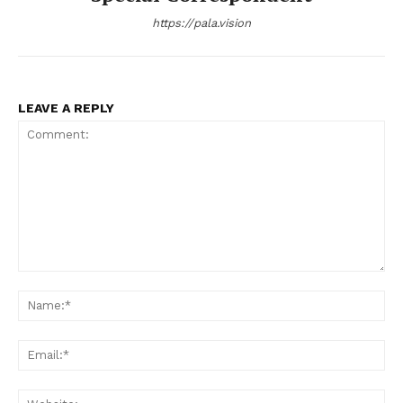
https://pala.vision
LEAVE A REPLY
Comment:
Na
Ema
Web