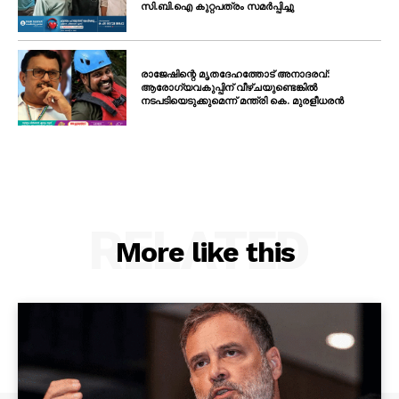
സി.ബി.ഐ കുറ്റപത്രം സമർപ്പിച്ചു
രാജേഷിന്റെ മൃതദേഹത്തോട് അനാദരവ്:
ആരോഗ്യവകുപ്പിന് വീഴ്ചയുണ്ടെങ്കിൽ
നടപടിയെടുക്കുമെന്ന് മന്ത്രി കെ. മുരളീധരൻ
RELATED
More like this