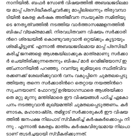
നാ​​​നി​​​യി​​​ൽ. ബ​​​ഫ​​​ർ സോ​​​ൺ വി​​​ഷ​​​യ​​​ത്തി​​​ൽ അ​​​ബ​​​ദ്ധ​​​ജ​​​ടി​​​ല​​​മാ​​​
യ മാ​​​പ്പ് പ്ര​​​സി​​​ദ്ധീ​​​ക​​​രി​​​ച്ച​​​വ​​​ർ​​​ക്കു മാ​​​പ്പി​​​ല്ലെ​​​ന്നും തി​​​രു​​​വമ്പാ​​​
ടിയി​​​ൽ കേ​​​ര​​​ള ക​​​ർ​​​ഷ​​​ക അ​​​തി​​​ജീ​​​വ​​​ന സം​​​യു​​​ക്ത സ​​​മി​​​തി​​​യു​​​
ടെ നേ​​​തൃ​​​ത്വ​​​ത്തി​​​ൽ ന​​​ട​​​ത്തി​​​യ വാ​​​ർ​​​ത്താ​​​സ​​​മ്മേ​​​ള​​​ന​​​ത്തി​​​ൽ
ബി​​​ഷ​​​പ് വ്യ​​​ക്ത​​​മാ​​​ക്കി. നി​​​ര​​​വ​​​ധി​​ത​​​വ​​​ണ വി​​​ഷ​​​യം സ​​​ർ​​​ക്കാ​​​രി​​​
ന്‍റെ ശ്ര​​​ദ്ധ​​​യി​​​ൽ കൊ​​​ണ്ടു​​​വ​​​രു​​​വാ​​​ൻ ഒ​​​റ്റ​​​യ്ക്കും കൂ​​​ട്ടാ​​​യും
ശ്ര​​​മി​​​ച്ചി​​​ട്ടു​​​ണ്ട്. എ​​​ന്നാ​​​ൽ അ​​​ബ​​​ദ്ധ​​​ജ​​​ടി​​​ല​​​മാ​​​യ മാ​​​പ്പ് പ്ര​​​സി​​​ദ്ധീ​​​
ക​​​രി​​​ച്ച് ജ​​​ന​​​ങ്ങ​​​ളെ ആ​​​ശ​​​ങ്ക​​​യി​​ലാ​​​ക്കു​​​ക മാ​​​ത്ര​​​മാ​​​ണു സ​​​ർ​​​ക്കാ​​​
ർ ചെ​​​യ്തി​​​രി​​​ക്കു​​​ന്ന​​​തെ​​​ന്നും ബി​​​ഷ​​​പ് മാ​​​ർ റെ​​​മി​​​ജി​​​യോ​​​സ് ഇ​​​
ഞ്ച​​​നാ​​​നി​​​യി​​​ൽ പ​​​റ​​​ഞ്ഞു. റ​​​വ​​​ന്യൂ ഭൂ​​​മി​​​യു​​​ടെ സ്ഥി​​​തി​​​വി​​​വ​​​
രക്ക​​​ണ​​​ക്ക് ശേ​​​ഖ​​​രി​​​ക്കു​​​വാ​​​ൻ വ​​​നം വ​​​കു​​​പ്പി​​​നെ ചു​​​മ​​​ത​​​ല​​​പ്പെ​​​ടു​​​
ത്തി​​​യ​​​തു ത​​​ന്നെ സ​​​ർ​​​ക്കാ​​​രി​​​ന്‍റെ തെ​​​റ്റാ​​​യ ന​​​യ​​​ത്തി​​​ന്‍റെ
സൂ​​​ച​​​ന​​​യാ​​​ണ്. ഫോ​​​റ​​​സ്റ്റ് ഉ​​​ദ്യോ​​​ഗ​​​സ്ഥ​​​രെ ആ​​​ശ്ര​​​യി​​​ക്കാ​​​
തെ മ​​​റ്റു മൂ​​​ന്നു മ​​​ന്ത്രി​​​മാ​​​രെ ഈ ​​​വി​​​ഷ​​​യ​​​ങ്ങ​​​ൾ പ​​​ഠി​​​ച്ച് ഏ​​​കോ​​​
പ​​​നം ന​​​ട​​​ത്തു​​​വാ​​​ൻ മു​​​ഖ്യ​​​മ​​​ന്ത്രി ചു​​​മ​​​ത​​​ല​​​പ്പെ​​​ടു​​​ത്ത​​​ണം. ക​​​ർ​​​
ണാ​​​ട​​​ക, മ​​​ഹാ​​​രാ​​​ഷ്‌​​ട്ര, ത​​​മി​​​ഴ്നാ​​​ട് സ​​​ർ​​​ക്കാ​​​രു​​​ക​​​ൾ ഈ ​​​വി​​​ഷ​​​യ​​​
ത്തി​​​ൽ ജ​​​ന​​​പ​​​ക്ഷ നി​​​ല​​​പാ​​​ട് സ്വീ​​​ക​​​രി​​​ച്ച് ക​​​ർ​​​ഷ​​​ക​​​ർ​​​ക്കൊ​​​പ്പം നി​​​
ന്നു . എ​​​ന്നാ​​​ൽ കേ​​​ര​​​ളം മാ​​​ത്രം ക​​​ർ​​​ഷ​​​ക​​വി​​​രു​​​ദ്ധ​​​മാ​​​യ നി​​​ല​​​പാ​​​
ടാ​​​ണ് തു​​​ട​​​ർ​​​ച്ച​​​യാ​​​യി സ്വീ​​​ക​​​രി​​​ക്കു​​​ന്ന​​​ത്.