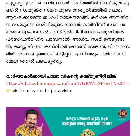
കു​​​റ്റ​​​പ്പെ​​​ടു​​​ത്തി. ബ​​​ഫ​​​ർ​​​സോ​​​ൺ വി​​​ഷ​​​യ​​​ത്തി​​​ൽ ഇ​​​ന്ന് കൂ​​​രാ​​​ച്ചു​​​
ണ്ടി​​​ൽ സം​​​യു​​​ക്ത സ​​​മി​​​തി​​​യു​​​ടെ നേ​​​തൃ​​​ത്വ​​​ത്തി​​​ൽ സ​​​മ​​​രം
ആ​​​രം​​​ഭി​​​ക്കു​​​മെ​​​ന്ന് ബി​​​ഷ​​​പ് വ്യ​​​ക്ത​​​മാ​​​ക്കി. ക​​​ർ​​​ഷ​​​ക അ​​​തി​​​ജീ​​​വ​​​
ന സം​​​യു​​​ക്ത സ​​​മി​​​തി​​​യു​​​ടെ ജ​​​ന​​​റ​​​ൽ ക​​​ൺ​​​വീ​​​ന​​​ർ ഡോ.​​​ചാ​​​
ക്കോ കാ​​​ളം​​​പ​​​റ​​​മ്പി​​​ൽ എ​​​സ്എ​​​ൻ​​​ഡി​​​പി യോ​​​ഗം യൂ​​​ണി​​​യ​​​ൻ
പ്ര​​​സി​​​ഡ​​​ന്‍റ് ഗി​​​രി പാ​​​മ്പ​​​നാ​​​ൽ, അ​​​ഡ്വ. സു​​​മി നെ​​​ടു​​​ങ്ങാ​​​
ൻ, കാ​​​സ്സ് ജി​​​ല്ലാ ക​​​ൺ​​​വീ​​​ന​​​ർ ബോ​​​ണി ജേ​​​ക്ക​​​ബ്, ജി​​​ല്ലാ സ​​​
മി​​​തി അം​​​ഗം കു​​​ഞ്ഞാ​​​ലി ക​​​ട്ടി​​​പ്പാ​​​റ എ​​​ന്നി​​​വ​​രും വാ​​​ർ​​​ത്താ​​​സ​​​
മ്മേ​​​ള​​​ന​​​ത്തി​​​ൽ പ​​​ങ്കെ​​​ടു​​​ത്തു.
വാർത്തകൾക്കായി പാലാ വിഷന്റെ കമ്മ്യൂണിറ്റി ലിങ്ക്
https://chat.whatsapp.com/LaaDUaR3VUGFfezf7dx3Em
visit our website pala.vision