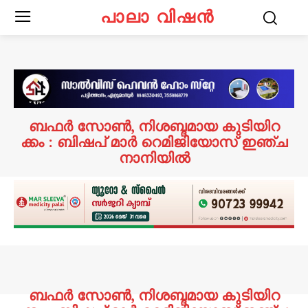
പാലാ വിഷൻ
ബ​ഫ​ർ സോ​ൺ, നി​ശ​ബ്ദ​മാ​യ കു​ടി​യി​റ​
ക്കം : ബി​ഷ​പ് മാ​ർ റെ​മി​ജി​യോ​സ് ഇ​ഞ്ച​
നാ​നി​യി​ൽ
ബ​ഫ​ർ സോ​ൺ, നി​ശ​ബ്ദ​മാ​യ കു​ടി​യി​റ​