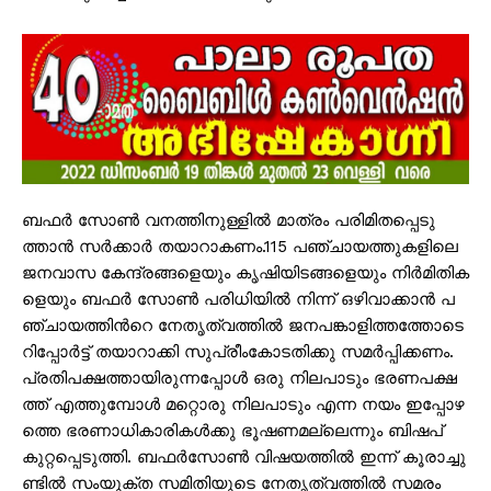
ബ​​​ഫ​​​ർ സോ​​​ൺ വ​​​ന​​​ത്തി​​​നു​​​ള്ളി​​​ൽ മാ​​​ത്രം പ​​​രി​​​മി​​​ത​​​പ്പെ​​​ടു​​​
ത്താ​​​ൻ സ​​​ർ​​​ക്കാ​​​ർ ത​​​യാ​​​റാ​​​ക​​​ണം.115 പ​​​ഞ്ചാ​​​യ​​​ത്തു​​​ക​​​ളി​​​ലെ
ജ​​​ന​​​വാ​​​സ കേ​​​ന്ദ്ര​​​ങ്ങ​​​ളെ​​​യും കൃ​​​ഷി​​​യി​​​ട​​​ങ്ങ​​​ളെ​​​യും നി​​​ർ​​​മി​​​തി​​​ക​​​
ളെ​​​യും ബ​​​ഫ​​​ർ സോ​​​ൺ പ​​​രി​​​ധി​​​യി​​​ൽ നി​​​ന്ന് ഒ​​​ഴി​​​വാ​​ക്കാ​​​ൻ പ​​​
ഞ്ചാ​​​യ​​​ത്തി​​​ന്‍റെ നേ​​​തൃ​​​ത്വ​​​ത്തി​​​ൽ ജ​​​ന​​​പ​​​ങ്കാ​​​ളി​​​ത്ത​​​ത്തോ​​​ടെ
റി​​​പ്പോ​​​ർ​​​ട്ട് ത​​​യാ​​​റാ​​​ക്കി സു​​​പ്രീം​​​കോ​​​ട​​​തി​​​ക്കു സ​​​മ​​​ർ​​​പ്പി​​​ക്ക​​​ണം.
പ്ര​​​തി​​​പ​​​ക്ഷ​​​ത്താ​​​യി​​​രു​​​ന്ന​​​പ്പോ​​​ൾ ഒ​​​രു നി​​​ല​​​പാ​​​ടും ഭ​​​ര​​​ണ​​​പ​​​ക്ഷ​​​
ത്ത് എ​​​ത്തു​​​മ്പോ​​​ൾ മ​​​റ്റൊ​​​രു നി​​​ല​​​പാ​​​ടും എ​​​ന്ന ന​​​യം ഇ​​​പ്പോ​​​ഴ​​​
ത്തെ ഭ​​​ര​​​ണാ​​​ധി​​​കാ​​​രി​​​ക​​​ൾ​​​ക്കു ഭൂ​​​ഷ​​​ണ​​​മ​​​ല്ലെ​​​ന്നും ബി​​​ഷ​​​പ്
കു​​​റ്റ​​​പ്പെ​​​ടു​​​ത്തി. ബ​​​ഫ​​​ർ​​​സോ​​​ൺ വി​​​ഷ​​​യ​​​ത്തി​​​ൽ ഇ​​​ന്ന് കൂ​​​രാ​​​ച്ചു​​​
ണ്ടി​​​ൽ സം​​​യു​​​ക്ത സ​​​മി​​​തി​​​യു​​​ടെ നേ​​​തൃ​​​ത്വ​​​ത്തി​​​ൽ സ​​​മ​​​രം