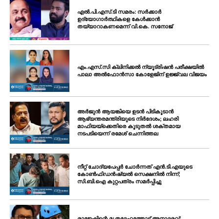
എൽ.പി.എസ്.ടി സമരം: സർക്കാർ
ഉദ്യോഗാർത്ഥികളെ കേൾക്കാൻ
തയ്യാറാകണമെന്ന് വി.കെ. സനോജ്
എം.എസ്.സി ക്ലിനിക്കൽ ന്യൂട്രിഷൻ പരീക്ഷയിൽ
പാലാ അൽഫോൻസാ കോളേജിന് ഉജ്ജ്വല വിജയം
അർജുൻ ആയങ്കിയെ ഉടൻ പിടികൂടാൻ
ആഭ്യന്തരമന്ത്രിയുടെ നിർദേശം; ലഹരി
മാഫിയയ്ക്കെതിരെ കൂടുതൽ ശക്തമായ
നടപടിയെന്ന് രമേശ് ചെന്നിത്തല
നീറ്റ് ചോദ്യപേപ്പർ ചോർന്നത് എൻ.ടി.എയുടെ
കോൺഫിഡൻഷ്യൽ സെക്ഷനിൽ നിന്ന്;
സി.ബി.ഐ കുറ്റപത്രം സമർപ്പിച്ചു
രാജേഷിന്റെ മൃതദേഹത്തോട് അനാദരവ്: