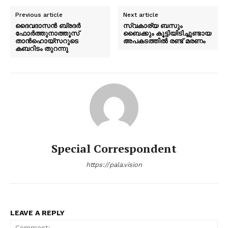
Previous article
Next article
ദൈവദാസൻ ബ്രദർ
സ്വകാര്യ ബസും
ഫോർത്തുനാത്തൂസ്
ബൈക്കും കൂട്ടിയിടിച്ചുണ്ടായ
താൻഹൊയ്സറുടെ
അപകടത്തില്‍ രണ്ട് മരണം
കബറിടം തുറന്നു
Special Correspondent
https://pala.vision
LEAVE A REPLY