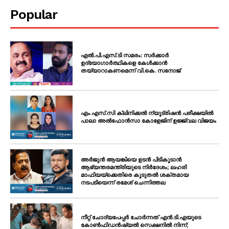
Popular
എൽ.പി.എസ്.ടി സമരം: സർക്കാർ
ഉദ്യോഗാർത്ഥികളെ കേൾക്കാൻ
തയ്യാറാകണമെന്ന് വി.കെ. സനോജ്
എം.എസ്.സി ക്ലിനിക്കൽ ന്യൂട്രിഷൻ പരീക്ഷയിൽ
പാലാ അൽഫോൻസാ കോളേജിന് ഉജ്ജ്വല വിജയം
അർജുൻ ആയങ്കിയെ ഉടൻ പിടികൂടാൻ
ആഭ്യന്തരമന്ത്രിയുടെ നിർദേശം; ലഹരി
മാഫിയയ്ക്കെതിരെ കൂടുതൽ ശക്തമായ
നടപടിയെന്ന് രമേശ് ചെന്നിത്തല
നീറ്റ് ചോദ്യപേപ്പർ ചോർന്നത് എൻ.ടി.എയുടെ
കോൺഫിഡൻഷ്യൽ സെക്ഷനിൽ നിന്ന്;