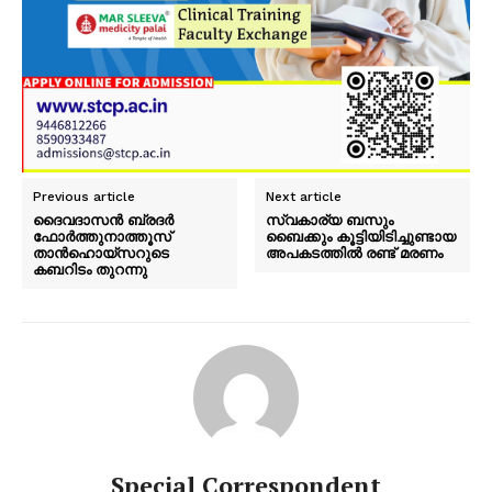
Previous article
Next article
ദൈവദാസൻ ബ്രദർ
സ്വകാര്യ ബസും
ഫോർത്തുനാത്തൂസ്
ബൈക്കും കൂട്ടിയിടിച്ചുണ്ടായ
താൻഹൊയ്സറുടെ
അപകടത്തില്‍ രണ്ട് മരണം
കബറിടം തുറന്നു
Special Correspondent