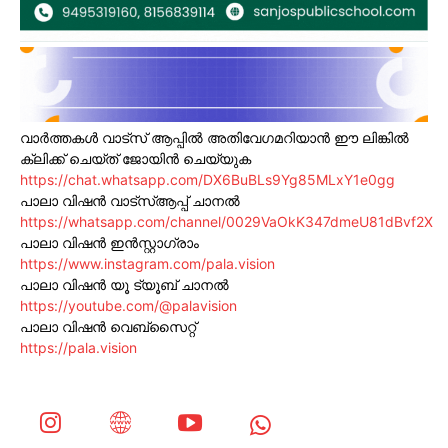
വാർത്തകൾ വാട്സ് ആപ്പിൽ അതിവേഗമറിയാൻ ഈ ലിങ്കിൽ
ക്ലിക്ക് ചെയ്ത് ജോയിൻ ചെയ്യുക
https://chat.whatsapp.com/DX6BuBLs9Yg85MLxY1e0gg
പാലാ വിഷൻ വാട്സ്ആപ്പ് ചാനൽ
https://whatsapp.com/channel/0029VaOkK347dmeU81dBvf2X
പാലാ വിഷൻ ഇൻസ്റ്റാഗ്രാം
https://www.instagram.com/pala.vision
പാലാ വിഷൻ യൂ ട്യൂബ് ചാനൽ
https://youtube.com/@palavision
പാലാ വിഷൻ വെബ്സൈറ്റ്
https://pala.vision