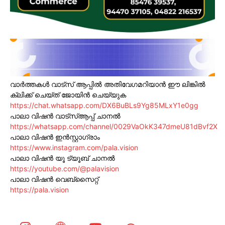
വാർത്തകൾ വാട്സ് ആപ്പിൽ അതിവേഗമറിയാൻ ഈ ലിങ്കിൽ
ക്ലിക്ക് ചെയ്ത് ജോയിൻ ചെയ്യുക
https://chat.whatsapp.com/DX6BuBLs9Yg85MLxY1e0gg
പാലാ വിഷൻ വാട്സ്ആപ്പ് ചാനൽ
https://whatsapp.com/channel/0029VaOkK347dmeU81dBvf2X
പാലാ വിഷൻ ഇൻസ്റ്റാഗ്രാം
https://www.instagram.com/pala.vision
പാലാ വിഷൻ യൂ ട്യൂബ് ചാനൽ
https://youtube.com/@palavision
പാലാ വിഷൻ വെബ്സൈറ്റ്
https://pala.vision