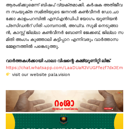
ആ​​​രം​​​ഭി​​​ക്കു​​​മെ​​​ന്ന് ബി​​​ഷ​​​പ് വ്യ​​​ക്ത​​​മാ​​​ക്കി. ക​​​ർ​​​ഷ​​​ക അ​​​തി​​​ജീ​​​വ​​​
ന സം​​​യു​​​ക്ത സ​​​മി​​​തി​​​യു​​​ടെ ജ​​​ന​​​റ​​​ൽ ക​​​ൺ​​​വീ​​​ന​​​ർ ഡോ.​​​ചാ​​​
ക്കോ കാ​​​ളം​​​പ​​​റ​​​മ്പി​​​ൽ എ​​​സ്എ​​​ൻ​​​ഡി​​​പി യോ​​​ഗം യൂ​​​ണി​​​യ​​​ൻ
പ്ര​​​സി​​​ഡ​​​ന്‍റ് ഗി​​​രി പാ​​​മ്പ​​​നാ​​​ൽ, അ​​​ഡ്വ. സു​​​മി നെ​​​ടു​​​ങ്ങാ​​​
ൻ, കാ​​​സ്സ് ജി​​​ല്ലാ ക​​​ൺ​​​വീ​​​ന​​​ർ ബോ​​​ണി ജേ​​​ക്ക​​​ബ്, ജി​​​ല്ലാ സ​​​
മി​​​തി അം​​​ഗം കു​​​ഞ്ഞാ​​​ലി ക​​​ട്ടി​​​പ്പാ​​​റ എ​​​ന്നി​​​വ​​രും വാ​​​ർ​​​ത്താ​​​സ​​​
മ്മേ​​​ള​​​ന​​​ത്തി​​​ൽ പ​​​ങ്കെ​​​ടു​​​ത്തു.
വാർത്തകൾക്കായി പാലാ വിഷന്റെ കമ്മ്യൂണിറ്റി ലിങ്ക്
https://chat.whatsapp.com/LaaDUaR3VUGFfezf7dx3Em
visit our website pala.vision