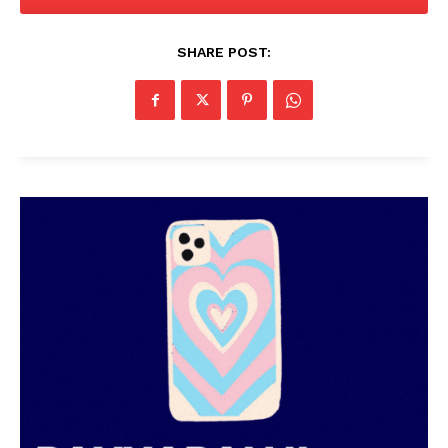
SUBSCRIBE NOW
SHARE POST:
PALA VISION
About
Contact us
Subscription Plans
My account
Grievance Redressal