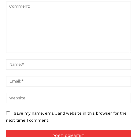
PALA VISION
Comment:
Na
Ema
Web
Save my name, email, and website in this browser for the
next time I comment.