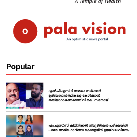
Popular
എൽ.പി.എസ്.ടി സമരം: സർക്കാർ
ഉദ്യോഗാർത്ഥികളെ കേൾക്കാൻ
തയ്യാറാകണമെന്ന് വി.കെ. സനോജ്
എം.എസ്.സി ക്ലിനിക്കൽ ന്യൂട്രിഷൻ പരീക്ഷയിൽ
പാലാ അൽഫോൻസാ കോളേജിന് ഉജ്ജ്വല വിജയം