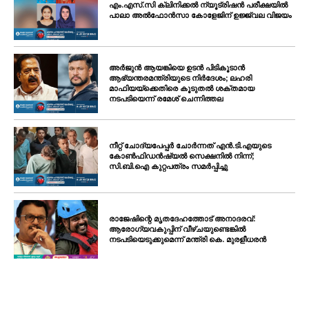
എം.എസ്.സി ക്ലിനിക്കൽ ന്യൂട്രിഷൻ പരീക്ഷയിൽ
പാലാ അൽഫോൻസാ കോളേജിന് ഉജ്ജ്വല വിജയം
അർജുൻ ആയങ്കിയെ ഉടൻ പിടികൂടാൻ
ആഭ്യന്തരമന്ത്രിയുടെ നിർദേശം; ലഹരി
മാഫിയയ്ക്കെതിരെ കൂടുതൽ ശക്തമായ
നടപടിയെന്ന് രമേശ് ചെന്നിത്തല
നീറ്റ് ചോദ്യപേപ്പർ ചോർന്നത് എൻ.ടി.എയുടെ
കോൺഫിഡൻഷ്യൽ സെക്ഷനിൽ നിന്ന്;
സി.ബി.ഐ കുറ്റപത്രം സമർപ്പിച്ചു
രാജേഷിന്റെ മൃതദേഹത്തോട് അനാദരവ്:
ആരോഗ്യവകുപ്പിന് വീഴ്ചയുണ്ടെങ്കിൽ
നടപടിയെടുക്കുമെന്ന് മന്ത്രി കെ. മുരളീധരൻ