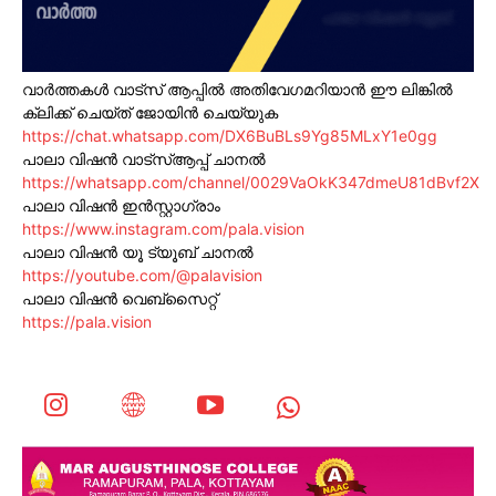
വാർത്തകൾ വാട്സ് ആപ്പിൽ അതിവേഗമറിയാൻ ഈ ലിങ്കിൽ
ക്ലിക്ക് ചെയ്ത് ജോയിൻ ചെയ്യുക
https://chat.whatsapp.com/DX6BuBLs9Yg85MLxY1e0gg
പാലാ വിഷൻ വാട്സ്ആപ്പ് ചാനൽ
https://whatsapp.com/channel/0029VaOkK347dmeU81dBvf2X
പാലാ വിഷൻ ഇൻസ്റ്റാഗ്രാം
https://www.instagram.com/pala.vision
പാലാ വിഷൻ യൂ ട്യൂബ് ചാനൽ
https://youtube.com/@palavision
പാലാ വിഷൻ വെബ്സൈറ്റ്
https://pala.vision