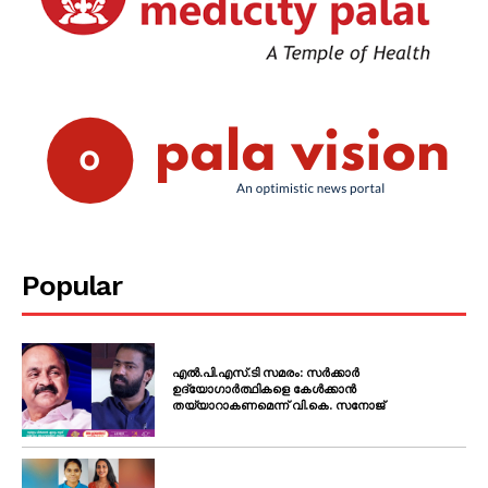
Popular
എൽ.പി.എസ്.ടി സമരം: സർക്കാർ
ഉദ്യോഗാർത്ഥികളെ കേൾക്കാൻ
തയ്യാറാകണമെന്ന് വി.കെ. സനോജ്