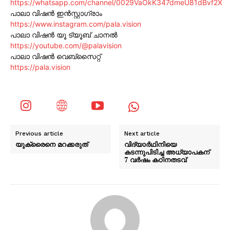
https://whatsapp.com/channel/0029VaOkK347dmeU81dBvf2X
പാലാ വിഷൻ ഇൻസ്റ്റാഗ്രാം
https://www.instagram.com/pala.vision
പാലാ വിഷൻ യൂ ട്യൂബ് ചാനൽ
https://youtube.com/@palavision
പാലാ വിഷൻ വെബ്സൈറ്റ്
https://pala.vision
Previous article
Next article
യുക്രൈനെ മറക്കരുത്
വിദ്യാർഥിനിയെ
കടന്നുപിടിച്ച അധ്യാപകന്
7 വർഷം കഠിനതടവ്