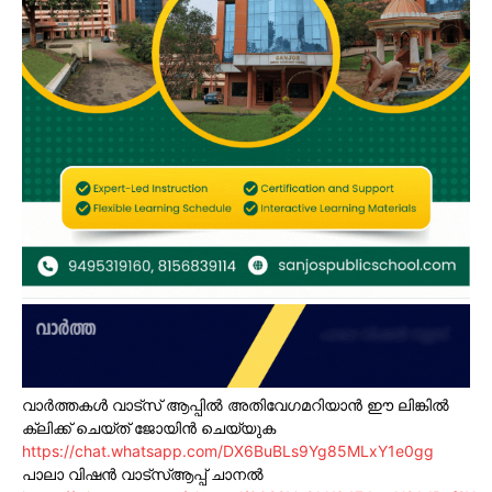
വാർത്തകൾ വാട്സ് ആപ്പിൽ അതിവേഗമറിയാൻ ഈ ലിങ്കിൽ
ക്ലിക്ക് ചെയ്ത് ജോയിൻ ചെയ്യുക
https://chat.whatsapp.com/DX6BuBLs9Yg85MLxY1e0gg
പാലാ വിഷൻ വാട്സ്ആപ്പ് ചാനൽ