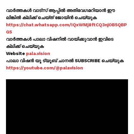
വാർത്തകൾ വാട്സ് ആപ്പിൽ അതിവേഗമറിയാൻ ഈ
ലിങ്കിൽ ക്ലിക്ക് ചെയ്ത് ജോയിൻ ചെയ്യുക
https://chat.whatsapp.com/IQxWMj8ftCQ3njOB5QBP
G5
വാർത്തകൾ പാലാ വിഷനിൽ വായിക്കുവാൻ ഇവിടെ
ക്ലിക്ക് ചെയ്യുക
Website
pala.vision
പാലാ വിഷൻ യൂ ട്യൂബ് ചാനൽ SUBSCRIBE ചെയ്യുക
https://youtube.com/@palavision