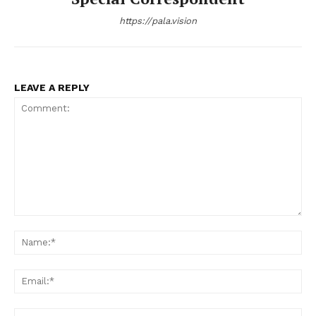
https://pala.vision
LEAVE A REPLY
Comment:
Na
Ema
Web