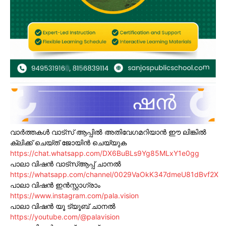
വാർത്തകൾ വാട്സ് ആപ്പിൽ അതിവേഗമറിയാൻ ഈ ലിങ്കിൽ
ക്ലിക്ക് ചെയ്ത് ജോയിൻ ചെയ്യുക
https://chat.whatsapp.com/DX6BuBLs9Yg85MLxY1e0gg
പാലാ വിഷൻ വാട്സ്ആപ്പ് ചാനൽ
https://whatsapp.com/channel/0029VaOkK347dmeU81dBvf2X
പാലാ വിഷൻ ഇൻസ്റ്റാഗ്രാം
https://www.instagram.com/pala.vision
പാലാ വിഷൻ യൂ ട്യൂബ് ചാനൽ
https://youtube.com/@palavision