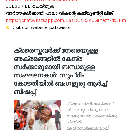
SUBSCRIBE ചെയ്യുക
വാർത്തകൾക്കായി പാലാ വിഷന്റെ കമ്മ്യൂണിറ്റി ലിങ്ക്
https://chat.whatsapp.com/LaaDUaR3VUGFfezf7dx3Em
visit our website pala.vision