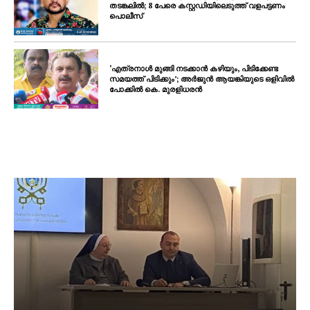
തടങ്കലിൽ; 8 പേരെ കസ്റ്റഡിയിലെടുത്ത് വളപട്ടണം
പൊലീസ്
‘എത്രനാൾ മുങ്ങി നടക്കാൻ കഴിയും, പിടിക്കേണ്ട
സമയത്ത് പിടിക്കും’; അർജുൻ ആയങ്കിയുടെ ഒളിവിൽ
പോക്കിൽ കെ. മുരളിധരൻ