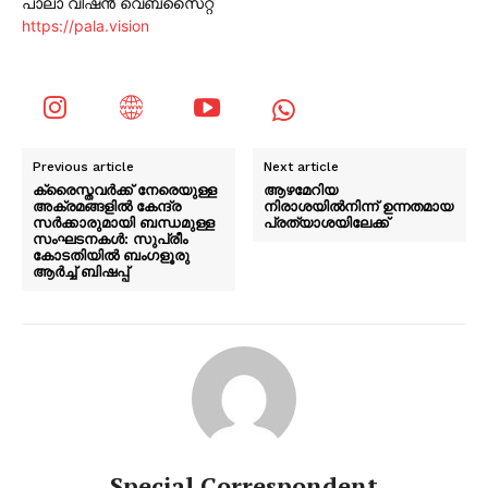
പാലാ വിഷൻ വെബ്സൈറ്റ്
https://pala.vision
Previous article
Next article
ക്രൈസ്തവര്‍ക്ക് നേരെയുള്ള
ആഴമേറിയ
അക്രമങ്ങളില്‍ കേന്ദ്ര
നിരാശയിൽനിന്ന് ഉന്നതമായ
സർക്കാരുമായി ബന്ധമുള്ള
പ്രത്യാശയിലേക്ക്
സംഘടനകള്‍: സുപ്രീം
കോടതിയില്‍ ബംഗളൂരു
ആർച്ച് ബിഷപ്പ്
Special Correspondent