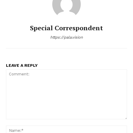
Special Correspondent
https://pala.vision
PALA VISION
LEAVE A REPLY
Comment:
Na