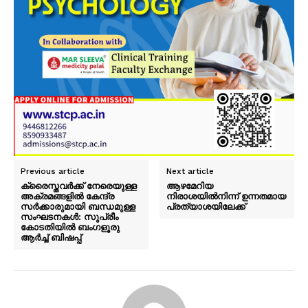
Previous article
Next article
ക്രൈസ്തവര്‍ക്ക് നേരെയുള്ള
ആഴമേറിയ
അക്രമങ്ങളില്‍ കേന്ദ്ര
നിരാശയിൽനിന്ന് ഉന്നതമായ
സർക്കാരുമായി ബന്ധമുള്ള
പ്രത്യാശയിലേക്ക്
സംഘടനകള്‍: സുപ്രീം
കോടതിയില്‍ ബംഗളൂരു
ആർച്ച് ബിഷപ്പ്