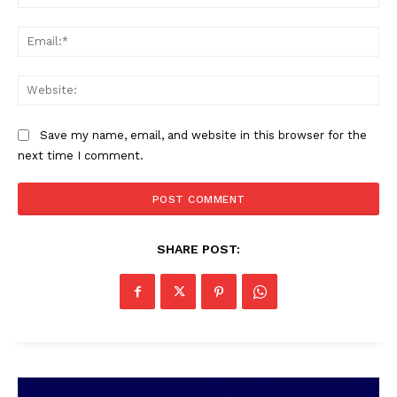
SUBSCRIBE NOW
Ema
Web
PALA VISION
Save my name, email, and website in this browser for the
About
next time I comment.
Contact us
Subscription Plans
My account
Grievance Redressal
SHARE POST: