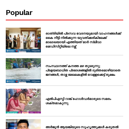
Popular
രാത്രിയിൽ പ്രസവ വേദനയുമായി വാഹനങ്ങൾക്ക്
കൈ നീട്ടി നിൽക്കുന്ന യുവതിക്കരികിലേക്ക്
മാലാഖയായി എത്തിയത് മാർ സ്ലീവാ
മെഡിസിറ്റിയിലെ നഴ്സ്
സംസ്ഥാനത്ത് കനത്ത മഴ തുടരുന്നു;
പ്രളയബാധിത പ്രദേശങ്ങളിൽ ദുരിതമൊഴിയാതെ
ജനങ്ങൾ, താഴ്ന്ന മേഖലകളിൽ വെള്ളക്കെട്ട് രൂക്ഷം
എൽപിഎസ്ടി റാങ്ക് ഹോൾഡർമാരുടെ സമരം
ശക്തമാകുന്നു
അർജുൻ ആയങ്കിയുടെ സുഹൃത്തുക്കൾ കരുതൽ