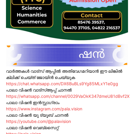
വാർത്തകൾ വാട്സ് ആപ്പിൽ അതിവേഗമറിയാൻ ഈ ലിങ്കിൽ
ക്ലിക്ക് ചെയ്ത് ജോയിൻ ചെയ്യുക
https://chat.whatsapp.com/DX6BuBLs9Yg85MLxY1e0gg
പാലാ വിഷൻ വാട്സ്ആപ്പ് ചാനൽ
https://whatsapp.com/channel/0029VaOkK347dmeU81dBvf2X
പാലാ വിഷൻ ഇൻസ്റ്റാഗ്രാം
https://www.instagram.com/pala.vision
പാലാ വിഷൻ യൂ ട്യൂബ് ചാനൽ
https://youtube.com/@palavision
പാലാ വിഷൻ വെബ്സൈറ്റ്
https://pala.vision