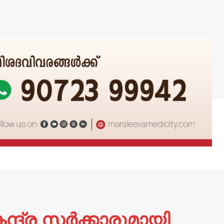
േന്ദ്ര സർക്കാരുമായി