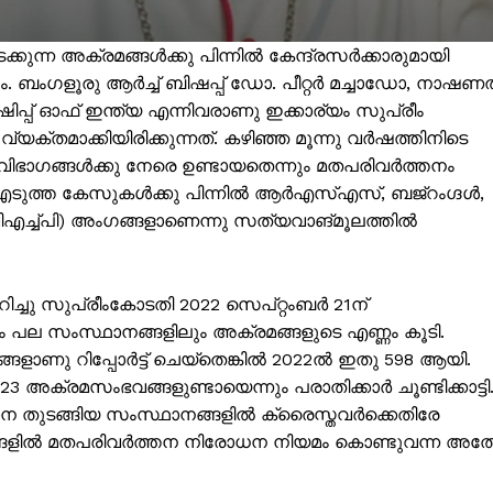
കുന്ന അക്രമങ്ങൾക്കു പിന്നിൽ കേന്ദ്രസർക്കാരുമായി
 ബംഗളൂരു ആർച്ച് ബിഷപ്പ് ഡോ. പീറ്റർ മച്ചാഡോ, നാഷ
പ് ഓഫ് ഇന്ത്യ എന്നിവരാണു ഇക്കാര്യം സുപ്രീം
യക്തമാക്കിയിരിക്കുന്നത്. കഴിഞ്ഞ മൂന്നു വർഷത്തിനിടെ
ിഭാഗങ്ങൾക്കു നേരെ ഉണ്ടായതെന്നും മതപരിവർത്തനം
െ എടുത്ത കേസുകൾക്കു പിന്നിൽ ആർഎസ്എസ്, ബജ്റംഗ്ദൾ,
 (വിഎച്ച്പി) അംഗങ്ങളാണെന്നു സത്യവാങ്മൂലത്തിൽ
ിച്ചു സുപ്രീംകോടതി 2022 സെപ്റ്റംബർ 21ന്
ം പല സംസ്ഥാനങ്ങളിലും അക്രമങ്ങളുടെ എണ്ണം കൂടി.
ISION
ളാണു റിപ്പോർട്ട് ചെയ്തെങ്കിൽ 2022ൽ ഇതു 598 ആയി.
 അക്രമസംഭവങ്ങളുണ്ടായെന്നും പരാതിക്കാർ ചൂണ്ടിക്കാട്ടി
PALA VISION
ാന തുടങ്ങിയ സംസ്ഥാനങ്ങളിൽ ക്രൈസ്തവർക്കെതിരേ
നങ്ങളിൽ മതപരിവർത്തന നിരോധന നിയമം കൊണ്ടുവന്ന അത
About
Contact us