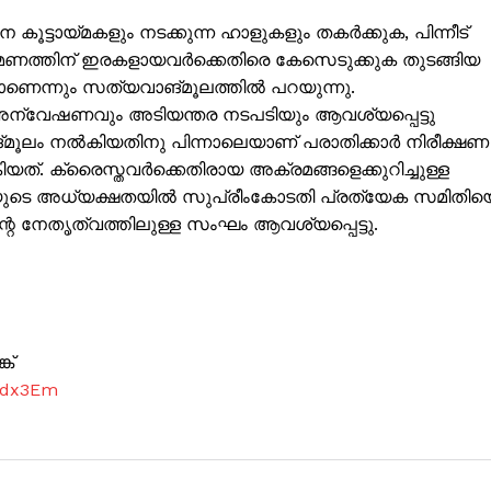
Subscription Plans
കൂട്ടായ്മകളും നടക്കുന്ന ഹാളുകളും തകർക്കുക, പിന്നീട്
ണത്തിന് ഇരകളായവർക്കെതിരെ കേസെടുക്കുക തുടങ്ങിയ
My account
ണെന്നും സത്യവാങ്മൂലത്തിൽ പറയുന്നു.
Grievance Redressal
 അന്വേഷണവും അടിയന്തര നടപടിയും ആവശ്യപ്പെട്ടു
ൂലം നൽകിയതിനു പിന്നാലെയാണ് പരാതിക്കാർ നിരീക്ഷണ
E NOW
ത്. ക്രൈസ്തവർക്കെതിരായ അക്രമങ്ങളെക്കുറിച്ചുള്ള
ജിയുടെ അധ്യക്ഷതയിൽ സുപ്രീംകോടതി പ്രത്യേക സമിതിയ
റെ നേതൃത്വത്തിലുള്ള സംഘം ആവശ്യപ്പെട്ടു.
ക്
7dx3Em