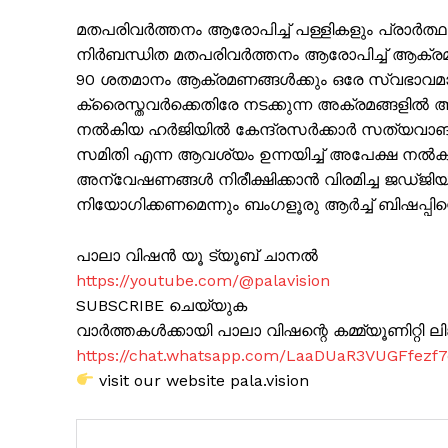
മതപരിവർത്തനം ആരോപിച്ച് പള്ളികളും പ്രാർത്ഥന 
നിർബന്ധിത മതപരിവർത്തനം ആരോപിച്ച് ആക്രമ
90 ശതമാനം ആക്രമണങ്ങൾക്കും ഒരേ സ്വഭാവമാ
ക്രൈസ്തവർക്കെതിരേ നടക്കുന്ന അക്രമങ്ങളിൽ
നൽകിയ ഹർജിയിൽ കേന്ദ്രസർക്കാർ സത്യവാങ്മ
SUBSCRIB
സമിതി എന്ന ആവശ്യം ഉന്നയിച്ച് അപേക്ഷ നൽകിയ
അന്വേഷണങ്ങൾ നിരീക്ഷിക്കാൻ വിരമിച്ച ജഡ്
നിയോഗിക്കണമെന്നും ബംഗളൂരു ആർച്ച് ബിഷപ്പിന്
പാലാ വിഷൻ യൂ ട്യൂബ് ചാനൽ
https://youtube.com/@palavision
SUBSCRIBE ചെയ്യുക
വാർത്തകൾക്കായി പാലാ വിഷന്റെ കമ്മ്യൂണിറ്റി ലിങ്
https://chat.whatsapp.com/LaaDUaR3VUGFfezf
visit our website pala.vision