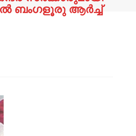
്‍ ബംഗളൂരു ആർച്ച്