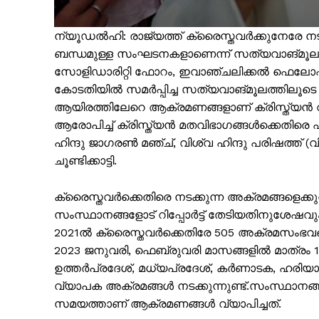
ന്യൂഡൽഹി: രാജ്യത്ത് ക്രൈസ്തവർക്കുനേരേ നടക്
ബന്ധമുള്ള സംഘടനകളാണെന്ന് സത്യവാങ്മൂലം.
സോളിഡാരിറ്റി ഫോറം, ഇവാഞ്ചലിക്കൽ ഫെലോഷിപ്
കോടതിയിൽ സമർപ്പിച്ച സത്യവാങ്മൂലത്തിലൂടെ വ്
ആയിരത്തിലേറെ ആക്രമണങ്ങളാണ് ക്രിസ്ത്യൻ വ
ആരോപിച്ച് ക്രിസ്ത്യൻ മതവിഭാഗങ്ങൾക്കെതിര
ഹിന്ദു ജാഗരണ്‍ മഞ്ച്, വിശ്വ ഹിന്ദു പരിഷത്ത്
ചൂണ്ടിക്കാട്ടി.
ക്രൈസ്തവർക്കെതിരെ നടക്കുന്ന അക്രമങ്ങളെക്കുറ
സംസ്ഥാനങ്ങളോട് റിപ്പോർട്ട് തേടിയതിനുശേഷവു
PALA V
2021ൽ ക്രൈസ്തവർക്കെതിരേ 505 അക്രമസംഭവങ്ങ
2023 ജനുവരി, ഫെബ്രുവരി മാസങ്ങളിൽ മാത്രം 123
ഉത്തർപ്രദേശ്, മധ്യപ്രദേശ്, കർണാടക, ഹരിയ
വ്യാപക അക്രമങ്ങൾ നടക്കുന്നുണ്ട്.സംസ്ഥാ
സമയത്താണ് ആക്രമണങ്ങൾ വ്യാപിച്ചത്.