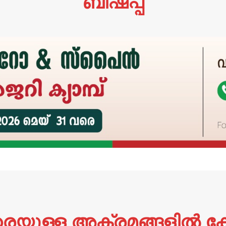
ബിഷപ്പ്
രെയുള്ള അക്രമങ്ങളില്‍ ക