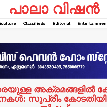
പാലാ വിഷൻ
iculture
Classifieds
Editorial
Entertainmen
രെയുള്ള അക്രമങ്ങളില്‍ ക
ള്‍: സുപ്രീം കോടതിയില