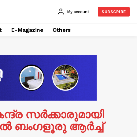
My account
SUBSCRIBE
t
E-Magazine
Others
േന്ദ്ര സർക്കാരുമായി
്‍ ബംഗളൂരു ആർച്ച്