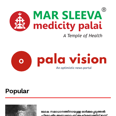
Popular
ലോക സമാധാനത്തിനായുള്ള ഓർമ്മപ്പെടുത്തൽ:
ഹിരോഷിമ അണുബോംബ് ആക്രമണത്തിന് ഇന്ന്