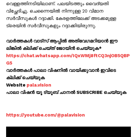
വെള്ളത്തിനടിയിലാണ്. പലയിടത്തും വൈദ്യതി
വിച്ഛേദിച്ചു. ചെന്നൈയിൽ നിന്നുള്ള 20 വിമാന
സർവീസുകൾ റദ്ദാക്കി. കേരളത്തിലേക്ക് അടക്കമുള്ള
ട്രെയിൻ സർവീസുകളും റദ്ദാക്കിയിരുന്നു.
വാർത്തകൾ വാട്സ് ആപ്പിൽ അതിവേഗമറിയാൻ ഈ
ലിങ്കിൽ ക്ലിക്ക് ചെയ്ത് ജോയിൻ ചെയ്യുക*
https://chat.whatsapp.com/IQxWMj8ftCQ3njOB5QBP
G5
വാർത്തകൾ പാലാ വിഷനിൽ വായിക്കുവാൻ ഇവിടെ
ക്ലിക്ക് ചെയ്യുക
Website
pala.vision
പാലാ വിഷൻ യൂ ട്യൂബ് ചാനൽ SUBSCRIBE ചെയ്യുക
https://youtube.com/@palavision