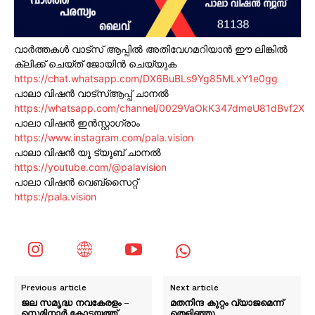
വാർത്തകൾ വാട്സ് ആപ്പിൽ അതിവേഗമറിയാൻ ഈ ലിങ്കിൽ
ക്ലിക്ക് ചെയ്ത് ജോയിൻ ചെയ്യുക
https://chat.whatsapp.com/DX6BuBLs9Yg85MLxY1e0gg
പാലാ വിഷൻ വാട്സ്ആപ്പ് ചാനൽ
https://whatsapp.com/channel/0029VaOkK347dmeU81dBvf2X
പാലാ വിഷൻ ഇൻസ്റ്റാഗ്രാം
https://www.instagram.com/pala.vision
പാലാ വിഷൻ യൂ ട്യൂബ് ചാനൽ
https://youtube.com/@palavision
പാലാ വിഷൻ വെബ്സൈറ്റ്
https://pala.vision
Previous article
Next article
ജല സമൃദ്ധ നവകേരളം –
മതനിന്ദ കുറ്റം വ്യാജമെന്ന്
സെമിനാർ കോട്ടയത്ത്
തെളിഞ്ഞു