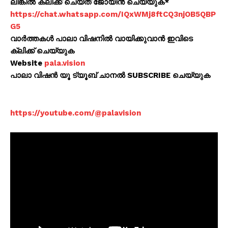
ലിങ്കിൽ ക്ലിക്ക് ചെയ്ത് ജോയിൻ ചെയ്യുക*
https://chat.whatsapp.com/IQxWMj8ftCQ3njOB5QBP
G5
വാർത്തകൾ പാലാ വിഷനിൽ വായിക്കുവാൻ ഇവിടെ
ക്ലിക്ക് ചെയ്യുക
Website
pala.vision
പാലാ വിഷൻ യൂ ട്യൂബ് ചാനൽ SUBSCRIBE ചെയ്യുക
https://youtube.com/@palavision