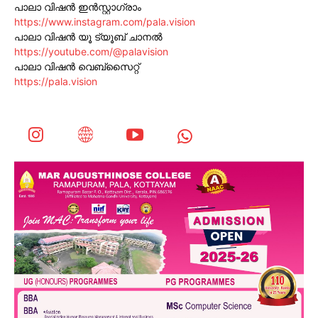
പാലാ വിഷൻ ഇൻസ്റ്റാഗ്രാം
https://www.instagram.com/pala.vision
പാലാ വിഷൻ യൂ ട്യൂബ് ചാനൽ
https://youtube.com/@palavision
പാലാ വിഷൻ വെബ്സൈറ്റ്
https://pala.vision