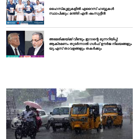
ഹൈസ്‌കൂളുകളിൽ എറൈസ് ഹബ്ബുകൾ
സ്ഥാപിക്കും: മന്ത്രി എൻ ഷംസുദ്ദീൻ
അമേരിക്കയ്ക്ക് വീണ്ടും ഇറാന്റെ മുന്നറിയിപ്പ്:
ആക്രമണം തുടർന്നാൽ ഗൾഫ് ഊർജ നിലയങ്ങളും
യു.എസ് താവളങ്ങളും തകർക്കും