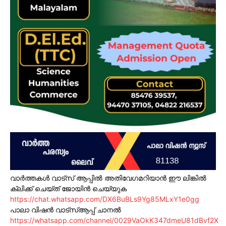
വാർത്തകൾ വാട്സ് ആപ്പിൽ അതിവേഗമറിയാൻ ഈ ലിങ്കിൽ
ക്ലിക്ക് ചെയ്ത് ജോയിൻ ചെയ്യുക
https://chat.whatsapp.com/DX6BuBLs9Yg85MLxY1e0gg
പാലാ വിഷൻ വാട്സ്ആപ്പ് ചാനൽ
https://whatsapp.com/channel/0029VaOkK347dmeU81dBvf2X