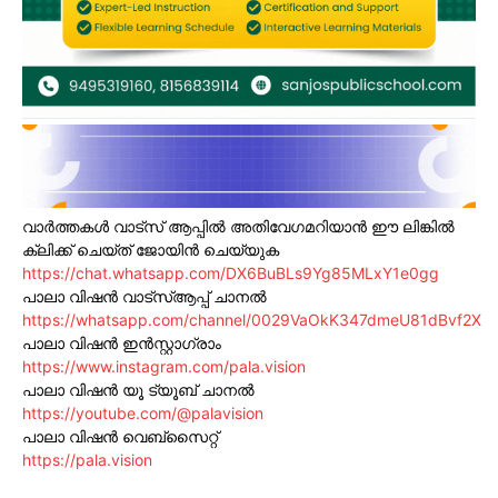
വാർത്തകൾ വാട്സ് ആപ്പിൽ അതിവേഗമറിയാൻ ഈ ലിങ്കിൽ
ക്ലിക്ക് ചെയ്ത് ജോയിൻ ചെയ്യുക
https://chat.whatsapp.com/DX6BuBLs9Yg85MLxY1e0gg
പാലാ വിഷൻ വാട്സ്ആപ്പ് ചാനൽ
https://whatsapp.com/channel/0029VaOkK347dmeU81dBvf2X
പാലാ വിഷൻ ഇൻസ്റ്റാഗ്രാം
https://www.instagram.com/pala.vision
പാലാ വിഷൻ യൂ ട്യൂബ് ചാനൽ
https://youtube.com/@palavision
പാലാ വിഷൻ വെബ്സൈറ്റ്
https://pala.vision