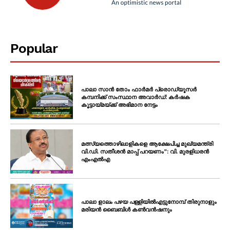
Popular
പാലാ സാൻ തോം ഫാർമർ പ്രൊഡ്യൂസർ
കമ്പനിക്ക് സംസ്ഥാന അവാർഡ്: കർഷക
കൂട്ടായ്മയ്ക്ക് അഭിമാന നേട്ടം
മത്സ്യത്തൊഴിലാളികളെ ആക്ഷേപിച്ച മുഖ്യമന്ത്രി
വി.ഡി. സതീശൻ മാപ്പ് പറയണം”: വി. മുരളിധരൻ
എംഎൽഎ
പാലാ ളാലം പഴയ പള്ളിയിൽഎട്ടുനോമ്പ് തിരുനാളും
മരിയൻ ബൈബിൾ കൺവൻഷനും