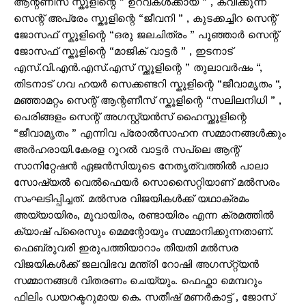
ആന്റണീസ് സ്കൂളിന്റെ ” ഉറവകൾക്കായ് ” , കവീക്കുന്ന്
സെന്റ് അപ്രേം സ്കൂളിന്റെ “ജീവനി ” , കുടക്കച്ചിറ സെന്റ്
ജോസഫ് സ്കൂളിന്റെ “ഒരു ജലചിത്രം ” പൂഞ്ഞാർ സെന്റ്
ജോസഫ് സ്കൂളിന്റെ “മാജിക് വാട്ടർ ” , ഇടനാട്
എസ്.വി.എൻ.എസ്.എസ് സ്ക്കൂളിന്റെ ” തുലാവർഷം “,
തിടനാട് ഗവ ഹയർ സെക്കണ്ടറി സ്കൂളിന്റെ “ജീവാമൃതം “,
മഞ്ഞാമറ്റം സെന്റ് ആന്റണീസ് സ്കൂളിന്റെ “സലിലനിധി ” ,
പെരിങ്ങളം സെന്റ് അഗസ്റ്റ്യൻസ് ഹൈസ്ക്കൂളിന്റെ
“ജീവാമൃതം ” എന്നിവ പ്രോൽസാഹന സമ്മാനങ്ങൾക്കും
അർഹരായി.കേരള റൂറൽ വാട്ടർ സപ്ലെ ആന്റ്
സാനിറ്റേഷൻ ഏജൻസിയുടെ നേതൃത്വത്തിൽ പാലാ
സോഷ്യൽ വെൽഫെയർ സൊസൈറ്റിയാണ് മൽസരം
സംഘടിപ്പിച്ചത്. മൽസര വിജയികൾക്ക് യഥാക്രമം
അയ്യായിരം, മൂവായിരം, രണ്ടായിരം എന്ന ക്രമത്തിൽ
ക്യാഷ് പ്രൈസും മെമന്റോയും സമ്മാനിക്കുന്നതാണ്.
ഫെബ്രുവരി ഇരുപത്തിയാറാം തീയതി മൽസര
വിജയികൾക്ക് ജലവിഭവ മന്ത്രി റോഷി അഗസ്‌റ്റ്യൻ
സമ്മാനങ്ങൾ വിതരണം ചെയ്യും. ഫെഫ്കാ മെമ്പറും
ഫിലിം ഡയറക്ടറുമായ കെ. സതീഷ് മണർകാട്ട് , ജോസ്