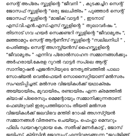
സെന്റ് അപ്രേം സ്കൂളിന്റെ “ജീവനി ” , കുടക്കച്ചിറ സെന്റ്
ജോസഫ് സ്കൂളിന്റെ “ഒരു ജലചിത്രം ” പൂഞ്ഞാർ സെന്റ്
ജോസഫ് സ്കൂളിന്റെ “മാജിക് വാട്ടർ ” , ഇടനാട്
എസ്.വി.എൻ.എസ്.എസ് സ്ക്കൂളിന്റെ ” തുലാവർഷം “,
തിടനാട് ഗവ ഹയർ സെക്കണ്ടറി സ്കൂളിന്റെ “ജീവാമൃതം “,
മഞ്ഞാമറ്റം സെന്റ് ആന്റണീസ് സ്കൂളിന്റെ “സലിലനിധി ” ,
പെരിങ്ങളം സെന്റ് അഗസ്റ്റ്യൻസ് ഹൈസ്ക്കൂളിന്റെ
“ജീവാമൃതം ” എന്നിവ പ്രോൽസാഹന സമ്മാനങ്ങൾക്കും
അർഹരായി.കേരള റൂറൽ വാട്ടർ സപ്ലെ ആന്റ്
സാനിറ്റേഷൻ ഏജൻസിയുടെ നേതൃത്വത്തിൽ പാലാ
സോഷ്യൽ വെൽഫെയർ സൊസൈറ്റിയാണ് മൽസരം
സംഘടിപ്പിച്ചത്. മൽസര വിജയികൾക്ക് യഥാക്രമം
അയ്യായിരം, മൂവായിരം, രണ്ടായിരം എന്ന ക്രമത്തിൽ
ക്യാഷ് പ്രൈസും മെമന്റോയും സമ്മാനിക്കുന്നതാണ്.
ഫെബ്രുവരി ഇരുപത്തിയാറാം തീയതി മൽസര
വിജയികൾക്ക് ജലവിഭവ മന്ത്രി റോഷി അഗസ്‌റ്റ്യൻ
സമ്മാനങ്ങൾ വിതരണം ചെയ്യും. ഫെഫ്കാ മെമ്പറും
ഫിലിം ഡയറക്ടറുമായ കെ. സതീഷ് മണർകാട്ട് , ജോസ്
ജയിംസ്, ക്രിസ്റ്റിൻ ജോസഫ് എന്നിവരടങ്ങുന്ന “ജഡ്ജിങ്ങ്