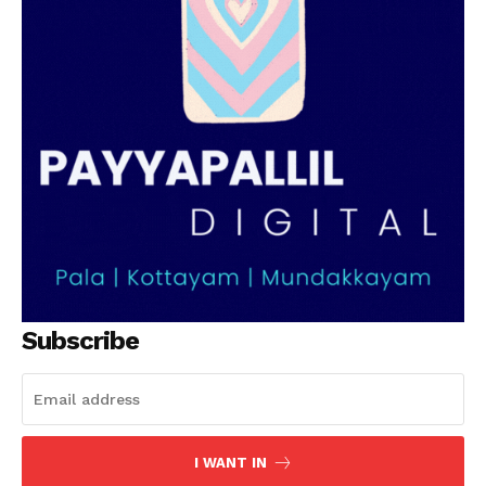
SUBSCRIBE NOW
PALA VISION
About
Contact us
Subscription Plans
My account
Grievance Redressal
Subscribe
I WANT IN