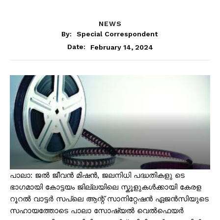
NEWS
By:
Special Correspondent
February 14, 2024
Date:
പാലാ: ജൽ ജീവൻ മിഷൻ, ജലനിധി പദ്ധതികളു ടെ
ഭാഗമായി കോട്ടയം ജില്ലയിലെ സ്കൂളുകൾക്കായി കേരള
റൂറൽ വാട്ടർ സപ്ലെ ആന്റ് സാനിറ്റേഷൻ ഏജൻസിയുടെ
സഹായത്തോടെ പാലാ സോഷ്യൽ വെൽഫെയർ