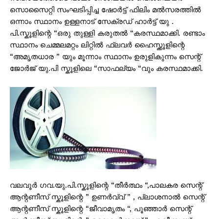
സൊസൈറ്റി സംഘടിപ്പിച്ച ഷോർട്ട് ഫിലിം മൽസരത്തിൽ
ഒന്നാം സ്ഥാനം ഉള്ളനാട് സേക്രഡ്‌ ഹാർട്ട് യു .
പി.സ്കൂളിന്റെ “ഒരു തുള്ളി കരുതൽ “കരസ്ഥമാക്കി. രണ്ടാം
സ്ഥാനം ചെമ്മലമറ്റം ലിറ്റിൽ ഫ്ലവർ ഹൈസ്ക്കൂളിന്റെ
“അമൃതധാര ” യും മൂന്നാം സ്ഥാനം ഉരുളികുന്നം സെന്റ്
ജോർജ് യു.പി സ്കൂളിലെ “സാഫല്യം “വും കരസ്ഥമാക്കി.
വലവൂർ ഗവ.യു.പി.സ്കൂളിന്റെ “തീർത്ഥം “,പാലകര സെന്റ്
ആന്റണീസ് സ്കൂളിന്റെ ” ഉണർവ്വ് ” , പ്ലാശനാൽ സെന്റ്
ആന്റണീസ് സ്കൂളിന്റെ “ജീവാമൃതം “, പൂഞ്ഞാർ സെന്റ്