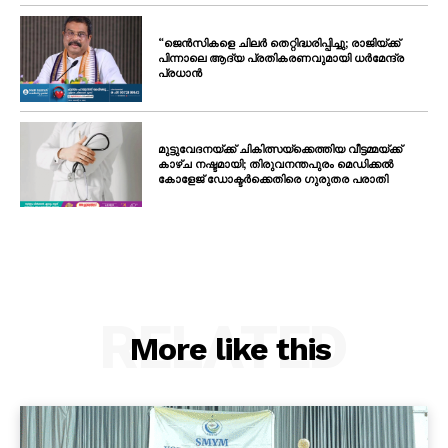
“ജെൻസികളെ ചിലർ തെറ്റിദ്ധരിപ്പിച്ചു; രാജിയ്ക്ക്
പിന്നാലെ ആദ്യ പ്രതികരണവുമായി ധർമേന്ദ്ര
പ്രധാൻ
മുട്ടുവേദനയ്ക്ക് ചികിത്സയ്‌ക്കെത്തിയ വീട്ടമ്മയ്ക്ക്
കാഴ്ച നഷ്ടമായി; തിരുവനന്തപുരം മെഡിക്കൽ
കോളേജ് ഡോക്ടർക്കെതിരെ ഗുരുതര പരാതി
RELATED
More like this