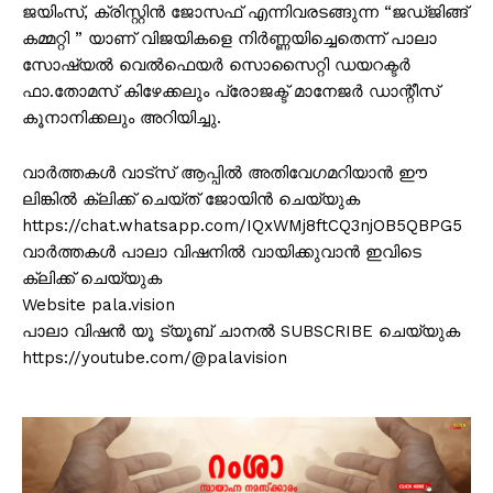
ജയിംസ്, ക്രിസ്റ്റിൻ ജോസഫ് എന്നിവരടങ്ങുന്ന “ജഡ്ജിങ്ങ്
കമ്മറ്റി ” യാണ് വിജയികളെ നിർണ്ണയിച്ചെതെന്ന് പാലാ
സോഷ്യൽ വെൽഫെയർ സൊസൈറ്റി ഡയറക്ടർ
ഫാ.തോമസ് കിഴേക്കലും പ്രോജക്ട് മാനേജർ ഡാന്റീസ്
കൂനാനിക്കലും അറിയിച്ചു.
വാർത്തകൾ വാട്സ് ആപ്പിൽ അതിവേഗമറിയാൻ ഈ
ലിങ്കിൽ ക്ലിക്ക് ചെയ്ത് ജോയിൻ ചെയ്യുക
https://chat.whatsapp.com/IQxWMj8ftCQ3njOB5QBPG5
വാർത്തകൾ പാലാ വിഷനിൽ വായിക്കുവാൻ ഇവിടെ
ക്ലിക്ക് ചെയ്യുക
Website pala.vision
പാലാ വിഷൻ യൂ ട്യൂബ് ചാനൽ SUBSCRIBE ചെയ്യുക
https://youtube.com/@palavision