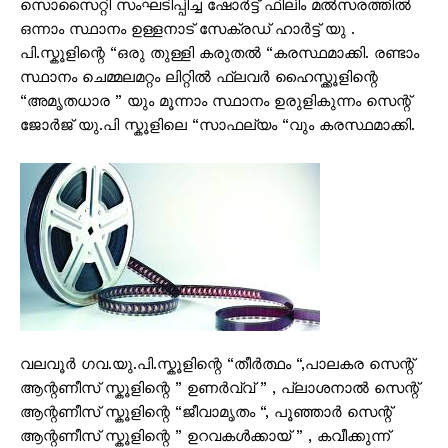
സൊസൈറ്റി സംഘടിപ്പിച്ച ഷോർട്ട് ഫിലിം മൽസരത്തിൽ
ഒന്നാം സ്ഥാനം ഉള്ളനാട് സേക്രഡ്‌ ഹാർട്ട് യു .
പി.സ്കൂളിന്റെ “ഒരു തുള്ളി കരുതൽ “കരസ്ഥമാക്കി. രണ്ടാം
സ്ഥാനം ചെമ്മലമറ്റം ലിറ്റിൽ ഫ്ലവർ ഹൈസ്ക്കൂളിന്റെ
“അമൃതധാര ” യും മൂന്നാം സ്ഥാനം ഉരുളികുന്നം സെന്റ്
ജോർജ് യു.പി സ്കൂളിലെ “സാഫല്യം “വും കരസ്ഥമാക്കി.
വലവൂർ ഗവ.യു.പി.സ്കൂളിന്റെ “തീർത്ഥം “,പാലകര സെന്റ്
ആന്റണീസ് സ്കൂളിന്റെ ” ഉണർവ്വ് ” , പ്ലാശനാൽ സെന്റ്
ആന്റണീസ് സ്കൂളിന്റെ “ജീവാമൃതം “, പൂഞ്ഞാർ സെന്റ്
ആന്റണീസ് സ്കൂളിന്റെ ” ഉറവകൾക്കായ് ” , കവീക്കുന്ന്