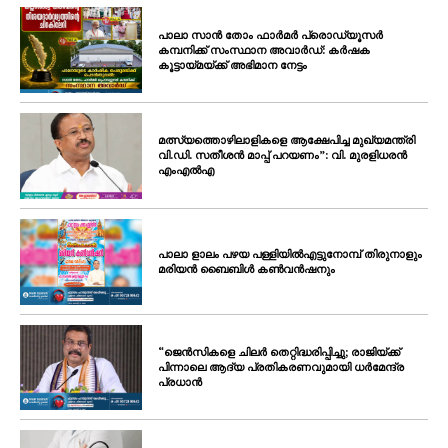
പാലാ സാൻ തോം ഫാർമർ പ്രൊഡ്യൂസർ
കമ്പനിക്ക് സംസ്ഥാന അവാർഡ്: കർഷക
കൂട്ടായ്മയ്ക്ക് അഭിമാന നേട്ടം
മത്സ്യത്തൊഴിലാളികളെ ആക്ഷേപിച്ച മുഖ്യമന്ത്രി
വി.ഡി. സതീശൻ മാപ്പ് പറയണം”: വി. മുരളിധരൻ
എംഎൽഎ
പാലാ ളാലം പഴയ പള്ളിയിൽഎട്ടുനോമ്പ് തിരുനാളും
മരിയൻ ബൈബിൾ കൺവൻഷനും
“ജെൻസികളെ ചിലർ തെറ്റിദ്ധരിപ്പിച്ചു; രാജിയ്ക്ക്
പിന്നാലെ ആദ്യ പ്രതികരണവുമായി ധർമേന്ദ്ര
പ്രധാൻ