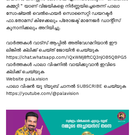
കമ്മറ്റി ” യാണ് വിജയികളെ നിർണ്ണയിച്ചെതെന്ന് പാലാ
സോഷ്യൽ വെൽഫെയർ സൊസൈറ്റി ഡയറക്ടർ
ഫാ.തോമസ് കിഴേക്കലും പ്രോജക്ട് മാനേജർ ഡാന്റീസ്
കൂനാനിക്കലും അറിയിച്ചു.
വാർത്തകൾ വാട്സ് ആപ്പിൽ അതിവേഗമറിയാൻ ഈ
ലിങ്കിൽ ക്ലിക്ക് ചെയ്ത് ജോയിൻ ചെയ്യുക
https://chat.whatsapp.com/IQxWMj8ftCQ3njOB5QBPG5
വാർത്തകൾ പാലാ വിഷനിൽ വായിക്കുവാൻ ഇവിടെ
ക്ലിക്ക് ചെയ്യുക
Website pala.vision
പാലാ വിഷൻ യൂ ട്യൂബ് ചാനൽ SUBSCRIBE ചെയ്യുക
https://youtube.com/@palavision