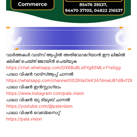
വാർത്തകൾ വാട്സ് ആപ്പിൽ അതിവേഗമറിയാൻ ഈ ലിങ്കിൽ
ക്ലിക്ക് ചെയ്ത് ജോയിൻ ചെയ്യുക
https://chat.whatsapp.com/DX6BuBLs9Yg85MLxY1e0gg
പാലാ വിഷൻ വാട്സ്ആപ്പ് ചാനൽ
https://whatsapp.com/channel/0029VaOkK347dmeU81dBvf2X
പാലാ വിഷൻ ഇൻസ്റ്റാഗ്രാം
https://www.instagram.com/pala.vision
പാലാ വിഷൻ യൂ ട്യൂബ് ചാനൽ
https://youtube.com/@palavision
പാലാ വിഷൻ വെബ്സൈറ്റ്
https://pala.vision