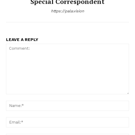
Special Correspondent
https://pala.vision
LEAVE A REPLY
Comment:
Na
Ema