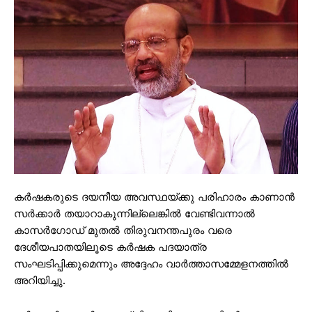
കർഷകരുടെ ദയനീയ അവസ്ഥയ്ക്കു പരിഹാരം കാണാൻ
സർക്കാർ തയാറാകുന്നില്ലെങ്കിൽ വേണ്ടിവന്നാൽ
കാസർഗോഡ് മുതൽ തിരുവനന്തപുരം വരെ
ദേശീയപാതയിലൂടെ കർഷക പദയാത്ര
സംഘടിപ്പിക്കുമെന്നും അദ്ദേഹം വാർത്താസമ്മേളനത്തിൽ
അറിയിച്ചു.