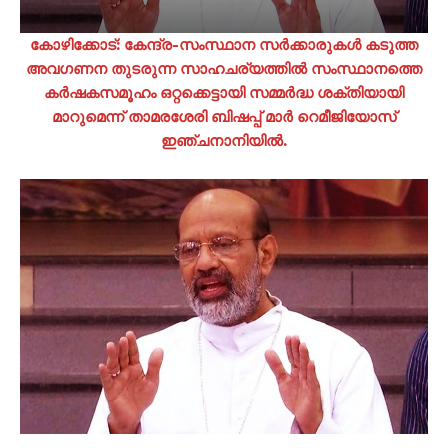
കോഴിക്കോട്: കേന്ദ്ര-സംസ്ഥാന സർക്കാരുകൾ കടുത്ത
അവഗണന തുടരുന്ന സാഹചര്യത്തിൽ സംസ്ഥാനത്തെ
കർഷകസമൂഹം ഒറ്റക്കെട്ടായി സമ്മർദ്ധ ശക്തിയായി
മാറുമെന്ന് താമരശേരി ബിഷപ്പ് മാർ റെമീജിയോസ്
ഇഞ്ചനാനിയിൽ.