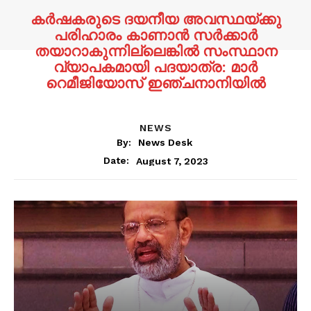
കർഷകരുടെ ദയനീയ അവസ്ഥയ്ക്കു
പരിഹാരം കാണാൻ സർക്കാർ
തയാറാകുന്നില്ലെങ്കിൽ സംസ്ഥാന
വ്യാപകമായി പദയാത്ര: മാർ
റെമീജിയോസ് ഇഞ്ചനാനിയിൽ
NEWS
By:
News Desk
August 7, 2023
Date: