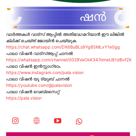
വാർത്തകൾ വാട്സ് ആപ്പിൽ അതിവേഗമറിയാൻ ഈ ലിങ്കിൽ
ക്ലിക്ക് ചെയ്ത് ജോയിൻ ചെയ്യുക
https://chat.whatsapp.com/DX6BuBLs9Yg85MLxY1e0gg
പാലാ വിഷൻ വാട്സ്ആപ്പ് ചാനൽ
https://whatsapp.com/channel/0029VaOkK347dmeU81dBvf2X
പാലാ വിഷൻ ഇൻസ്റ്റാഗ്രാം
https://www.instagram.com/pala.vision
പാലാ വിഷൻ യൂ ട്യൂബ് ചാനൽ
https://youtube.com/@palavision
പാലാ വിഷൻ വെബ്സൈറ്റ്
https://pala.vision