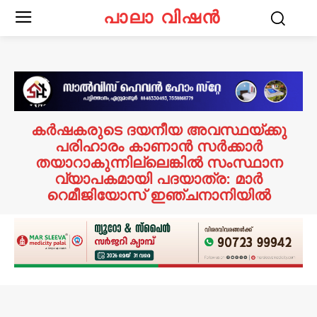
പാലാ വിഷൻ
കർഷകരുടെ ദയനീയ അവസ്ഥയ്ക്കു
പരിഹാരം കാണാൻ സർക്കാർ
തയാറാകുന്നില്ലെങ്കിൽ സംസ്ഥാന
വ്യാപകമായി പദയാത്ര: മാർ
റെമീജിയോസ് ഇഞ്ചനാനിയിൽ