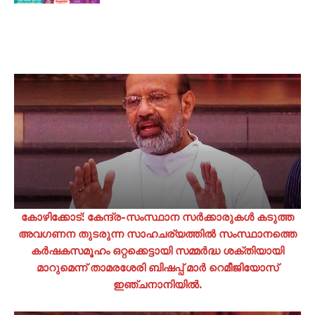
കോഴിക്കോട്: കേന്ദ്ര-സംസ്ഥാന സർക്കാരുകൾ കടുത്ത
അവഗണന തുടരുന്ന സാഹചര്യത്തിൽ സംസ്ഥാനത്തെ
കർഷകസമൂഹം ഒറ്റക്കെട്ടായി സമ്മർദ്ധ ശക്തിയായി
മാറുമെന്ന് താമരശേരി ബിഷപ്പ് മാർ റെമീജിയോസ്
ഇഞ്ചനാനിയിൽ.