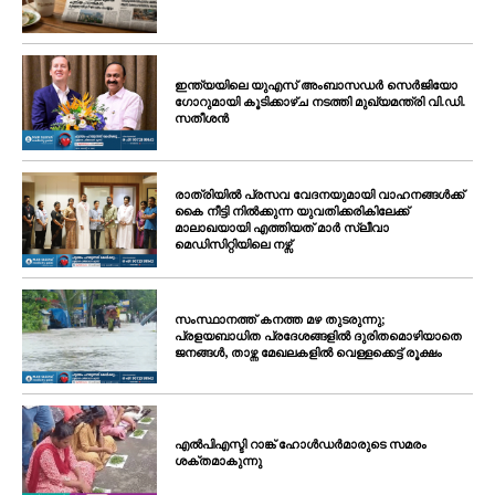
ഇന്ത്യയിലെ യുഎസ് അംബാസഡർ സെർജിയോ
ഗോറുമായി കൂടിക്കാഴ്ച നടത്തി മുഖ്യമന്ത്രി വി.ഡി.
സതീശൻ
രാത്രിയിൽ പ്രസവ വേദനയുമായി വാഹനങ്ങൾക്ക്
കൈ നീട്ടി നിൽക്കുന്ന യുവതിക്കരികിലേക്ക്
മാലാഖയായി എത്തിയത് മാർ സ്ലീവാ
മെഡിസിറ്റിയിലെ നഴ്സ്
സംസ്ഥാനത്ത് കനത്ത മഴ തുടരുന്നു;
പ്രളയബാധിത പ്രദേശങ്ങളിൽ ദുരിതമൊഴിയാതെ
ജനങ്ങൾ, താഴ്ന്ന മേഖലകളിൽ വെള്ളക്കെട്ട് രൂക്ഷം
എൽപിഎസ്ടി റാങ്ക് ഹോൾഡർമാരുടെ സമരം
ശക്തമാകുന്നു