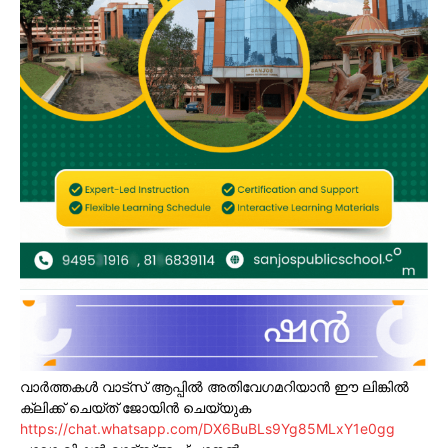
വാർത്തകൾ വാട്സ് ആപ്പിൽ അതിവേഗമറിയാൻ ഈ ലിങ്കിൽ
ക്ലിക്ക് ചെയ്ത് ജോയിൻ ചെയ്യുക
https://chat.whatsapp.com/DX6BuBLs9Yg85MLxY1e0gg