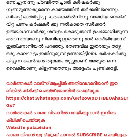
ഒന്നിച്ചുനിന്നു പ്രവർത്തിച്ചാൽ കർഷകർക്കു
ഗുണമുണ്ടാകുമെന്ന കാര്യത്തിൽ തർക്കമില്ലെന്നും
ബിഷപ്പ് ഓർമിപ്പിച്ചു. കർഷകരിൽനിന്നു വാങ്ങിയ നെല്ല്
വിറ്റ പണം കർഷകർ ക്കു നൽകാതെ സർക്കാർ
ഉദ്യോഗസ്ഥർക്കു ശമ്പളം കൊടുക്കാൻ ഉപയോഗിക്കുന്ന
അവസ്ഥയാണു നിലവിലുള്ളതെന്നു മാർ റെമീജിയോസ്
ഇഞ്ചനാനിയിൽ പറഞ്ഞു. തേങ്ങവില ഇത്രയും താഴ്ന്ന
ഒരു കാലഘട്ടം ഇതിനുമുമ്പ് ഉണ്ടായിട്ടില്ല. കർഷകർക്കു
കിട്ടുന്ന പെൻഷൻ തുലോം തുച്ഛമാണ്. അതുത ന്നെ
വൈകിയാണു കിട്ടുന്നതെന്നും അദ്ദേഹം ചൂണ്ടിക്കാട്ടി.
വാർത്തകൾ വാട്സ് ആപ്പിൽ അതിവേഗമറിയാൻ ഈ
ലിങ്കിൽ ക്ലിക്ക് ചെയ്ത് ജോയിൻ ചെയ്യുക
https://chat.whatsapp.com/GKf2ow9DTIBEOAhaSLr
Gs7
വാർത്തകൾ പാലാ വിഷനിൽ വായിക്കുവാൻ ഇവിടെ
ക്ലിക്ക് ചെയ്യുക
Website pala.vision
പാലാ വിഷൻ യൂ ട്യൂബ് ചാനൽ SUBSCRIBE ചെയ്യുക