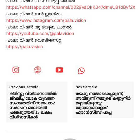
പാലാ വിഷൻ വാട്സ്ആപ്പ് ചാനൽ
https://whatsapp.com/channel/0029VaOkK347dmeU81dBvf2X
പാലാ വിഷൻ ഇൻസ്റ്റാഗ്രാം
https://www.instagram.com/pala.vision
പാലാ വിഷൻ യൂ ട്യൂബ് ചാനൽ
https://youtube.com/@palavision
പാലാ വിഷൻ വെബ്സൈറ്റ്
https://pala.vision
Previous article
Next article
ക്രിസ്തു വിശ്വാസത്തില്‍
യേശു നമ്മോടൊപ്പമുണ്ട്,
ജ്വലിച്ച് ലോക യുവജന
അവിടുന്ന് നമ്മുടെ കണ്ണുനീർ
സംഗമത്തിന് സമാപനം:
തുടയ്ക്കുന്നു:
സമാപന ബലിയില്‍
യുവജനങ്ങളോട്
പങ്കെടുത്തത് 15 ലക്ഷം
ഫ്രാന്‍സിസ് പാപ്പ
വിശ്വാസികള്‍