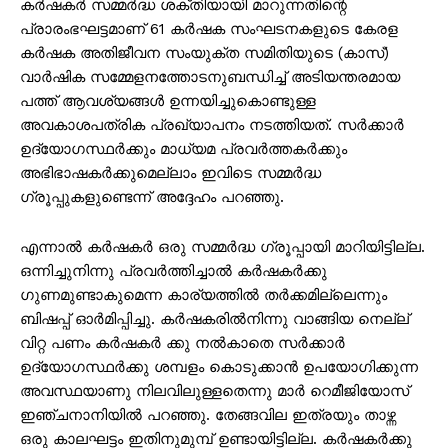
കർഷകർ സമ്മർദ്ധ ശക്തിയായി മാറുന്നതിന്റെ
പ്രാരംഭഘട്ടമാണ് 61 കർഷക സംഘടനകളുടെ കേരള
കർഷക അതിജീവന സംയുക്ത സമിതിയുടെ (കാസ്)
വാർഷിക സമ്മേളനത്തോടനുബന്ധിച്ച് അടിയന്തരമായ
പത്ത് ആവശ്യങ്ങൾ ഉന്നയിച്ചുകൊണ്ടുള്ള
അവകാശപത്രിക പ്രഖ്യാപനം നടത്തിയത്. സർക്കാർ
ഉദ്യോഗസ്ഥർക്കും മാധ്യമ പ്രവർത്തകർക്കും
അഭിഭാഷകർക്കുമെല്ലാം ഇവിടെ സമ്മര്‍ദ്ധ
ഗ്രൂപ്പുകളുണ്ടെന്ന് അദ്ദേഹം പറഞ്ഞു.
എന്നാൽ കർഷകർ ഒരു സമ്മര്‍ദ്ധ ഗ്രൂപ്പായി മാറിയിട്ടില്ല.
ഒന്നിച്ചുനിന്നു പ്രവർത്തിച്ചാൽ കർഷകർക്കു
ഗുണമുണ്ടാകുമെന്ന കാര്യത്തിൽ തർക്കമില്ലെന്നും
ബിഷപ്പ് ഓർമിപ്പിച്ചു. കർഷകരിൽനിന്നു വാങ്ങിയ നെല്ല്
വിറ്റ പണം കർഷകർ ക്കു നൽകാതെ സർക്കാർ
ഉദ്യോഗസ്ഥർക്കു ശമ്പളം കൊടുക്കാൻ ഉപയോഗിക്കുന്ന
അവസ്ഥയാണു നിലവിലുള്ളതെന്നു മാർ റെമീജിയോസ്
ഇഞ്ചനാനിയിൽ പറഞ്ഞു. തേങ്ങവില ഇത്രയും താഴ്ന്ന
ഒരു കാലഘട്ടം ഇതിനുമുമ്പ് ഉണ്ടായിട്ടില്ല. കർഷകർക്കു