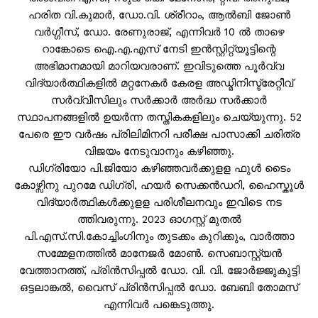
ഹരിത വി.കുമാർ, ഡോ.വി. ശ്രീറാം, ആൽബി ജോൺ
വർഗ്ഗീസ്, ഡോ. രേണുരാജ്, എന്നിവർ 10 ൽ താഴെ
റാങ്കോടെ ഐ.എ.എസ് നേടി ഇൻസ്റ്റിറ്റ്യൂട്ടിന്റെ
അഭിമാനമായി മാറിയവരാണ്. ഇവിടുത്തെ പൂർവ്വ
വിദ്യാർത്ഥികളിൽ മറ്റനേകർ കേരള അഡ്മിനിസ്ട്രേറ്റീവ്
സർവ്വീസിലും സർക്കാർ അർദ്ധ സർക്കാർ
സ്ഥാപനങ്ങളിൽ ഉയർന്ന തസ്തികകളിലും ചെയ്യുന്നു. 52
പേരെ ഈ വർഷം പ്രിലിമിനറി പരീക്ഷ പാസാക്കി ചരിത്ര
വിജയം നേടുവാനും കഴിഞ്ഞു.
ഡിഗ്രിയോ പി.ജിയോ കഴിഞ്ഞവർക്കുളള ഫുൾ ടൈം
കോഴ്സിനു പുറമേ ഡിഗ്രി, ഹയർ സെക്കൻഡറി, ഹൈസ്കൂൾ
വിദ്യാർത്ഥികൾക്കുളള പരിശീലനവും ഇവിടെ നട
ത്തിവരുന്നു. 2023 ഓഗസ്റ്റ് മുതൽ
പി.എസ്.സി.കോച്ചിംഗിനും തുടക്കം കുറിക്കും, വാർത്താ
സമ്മേളനത്തിൽ മാനേജർ മോൺ. സെബാസ്റ്റ്യൻ
വേത്താനത്ത്, പ്രിൻസിപ്പൽ ഡോ. വി. വി. ജോർജ്ജുകുട്ടി
ഒട്ടലാങ്കൽ, വൈസ് പ്രിൻസിപ്പൽ ഡോ. ബേബി തോമസ്
എന്നിവർ പങ്കെടുത്തു.