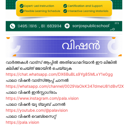
വാർത്തകൾ വാട്സ് ആപ്പിൽ അതിവേഗമറിയാൻ ഈ ലിങ്കിൽ
ക്ലിക്ക് ചെയ്ത് ജോയിൻ ചെയ്യുക
https://chat.whatsapp.com/DX6BuBLs9Yg85MLxY1e0gg
പാലാ വിഷൻ വാട്സ്ആപ്പ് ചാനൽ
https://whatsapp.com/channel/0029VaOkK347dmeU81dBvf2X
പാലാ വിഷൻ ഇൻസ്റ്റാഗ്രാം
https://www.instagram.com/pala.vision
പാലാ വിഷൻ യൂ ട്യൂബ് ചാനൽ
https://youtube.com/@palavision
പാലാ വിഷൻ വെബ്സൈറ്റ്
https://pala.vision