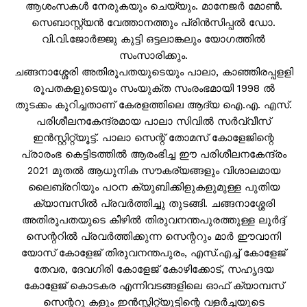
ആശംസകൾ നേരുകയും ചെയ്യും. മാനേജർ മോൺ.
സെബാസ്റ്റ്യൻ വേത്താനത്തും പ്രിൻസിപ്പൽ ഡോ.
വി.വി.ജോർജ്ജു കുട്ടി ഒട്ടലാങ്കലും യോഗത്തിൽ
സംസാരിക്കും.
ചങ്ങനാശ്ശേരി അതിരൂപതയുടെയും പാലാ, കാഞ്ഞിരപ്പളളി
രൂപതകളുടെയും സംയുക്ത സംരംഭമായി 1998 ൽ
തുടക്കം കുറിച്ചതാണ് കേരളത്തിലെ ആദ്യ ഐ.എ. എസ്.
പരിശീലനകേന്ദ്രമായ പാലാ സിവിൽ സർവ്വീസ്
ഇൻസ്റ്റിറ്റ്യൂട്ട്. പാലാ സെന്റ് തോമസ് കോളേജിന്റെ
പ്രാരംഭ കെട്ടിടത്തിൽ ആരംഭിച്ച ഈ പരിശീലനകേന്ദ്രം
2021 മുതൽ ആധുനിക സൗകര്യങ്ങളും വിശാലമായ
ലൈബ്രറിയും പഠന ക്യുബിക്കിളുകളുമുള്ള പുതിയ
ക്യാമ്പസിൽ പ്രവർത്തിച്ചു തുടങ്ങി. ചങ്ങനാശ്ശേരി
അതിരൂപതയുടെ കീഴിൽ തിരുവനന്തപുരത്തുള്ള ലൂർദ്ദ്
സെന്ററിൽ പ്രവർത്തിക്കുന്ന സെന്ററും മാർ ഈവാനി
യോസ് കോളേജ് തിരുവനന്തപുരം, എസ്.എച്ച് കോളേജ്
തേവര, ദേവഗിരി കോളേജ് കോഴിക്കോട്, സഹൃദയ
കോളേജ് കൊടകര എന്നിവടങ്ങളിലെ ഓഫ് ക്യാമ്പസ്
സെന്ററു കളും ഇൻസ്റ്റിറ്റ്യൂട്ടിന്റെ വളർച്ചയുടെ