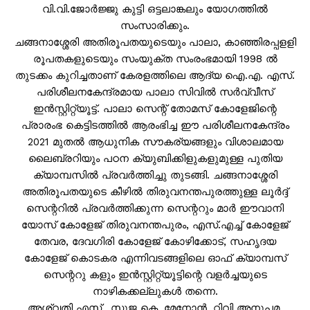
വി.വി.ജോർജ്ജു കുട്ടി ഒട്ടലാങ്കലും യോഗത്തിൽ
സംസാരിക്കും.
ചങ്ങനാശ്ശേരി അതിരൂപതയുടെയും പാലാ, കാഞ്ഞിരപ്പളളി
രൂപതകളുടെയും സംയുക്ത സംരംഭമായി 1998 ൽ
തുടക്കം കുറിച്ചതാണ് കേരളത്തിലെ ആദ്യ ഐ.എ. എസ്.
പരിശീലനകേന്ദ്രമായ പാലാ സിവിൽ സർവ്വീസ്
ഇൻസ്റ്റിറ്റ്യൂട്ട്. പാലാ സെന്റ് തോമസ് കോളേജിന്റെ
പ്രാരംഭ കെട്ടിടത്തിൽ ആരംഭിച്ച ഈ പരിശീലനകേന്ദ്രം
2021 മുതൽ ആധുനിക സൗകര്യങ്ങളും വിശാലമായ
ലൈബ്രറിയും പഠന ക്യുബിക്കിളുകളുമുള്ള പുതിയ
ക്യാമ്പസിൽ പ്രവർത്തിച്ചു തുടങ്ങി. ചങ്ങനാശ്ശേരി
അതിരൂപതയുടെ കീഴിൽ തിരുവനന്തപുരത്തുള്ള ലൂർദ്ദ്
സെന്ററിൽ പ്രവർത്തിക്കുന്ന സെന്ററും മാർ ഈവാനി
യോസ് കോളേജ് തിരുവനന്തപുരം, എസ്.എച്ച് കോളേജ്
തേവര, ദേവഗിരി കോളേജ് കോഴിക്കോട്, സഹൃദയ
കോളേജ് കൊടകര എന്നിവടങ്ങളിലെ ഓഫ് ക്യാമ്പസ്
സെന്ററു കളും ഇൻസ്റ്റിറ്റ്യൂട്ടിന്റെ വളർച്ചയുടെ
നാഴികക്കല്ലുകൾ തന്നെ.
അശ്വതി എസ്., സുജ കെ. മേനോൻ, റ്റിവി അനുപമ,