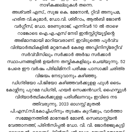
നാഴികക്കല്ലുകൾ തന്നെ.
അശ്വതി എസ്., സുജ കെ. മേനോൻ, റ്റിവി അനുപമ,
ഹരിത വി.കുമാർ, ഡോ.വി. ശ്രീറാം, ആൽബി ജോൺ
വർഗ്ഗീസ്, ഡോ. രേണുരാജ്, എന്നിവർ 10 ൽ താഴെ
റാങ്കോടെ ഐ.എ.എസ് നേടി ഇൻസ്റ്റിറ്റ്യൂട്ടിന്റെ
അഭിമാനമായി മാറിയവരാണ്. ഇവിടുത്തെ പൂർവ്വ
വിദ്യാർത്ഥികളിൽ മറ്റനേകർ കേരള അഡ്മിനിസ്ട്രേറ്റീവ്
സർവ്വീസിലും സർക്കാർ അർദ്ധ സർക്കാർ
സ്ഥാപനങ്ങളിൽ ഉയർന്ന തസ്തികകളിലും ചെയ്യുന്നു. 52
പേരെ ഈ വർഷം പ്രിലിമിനറി പരീക്ഷ പാസാക്കി ചരിത്ര
വിജയം നേടുവാനും കഴിഞ്ഞു.
ഡിഗ്രിയോ പി.ജിയോ കഴിഞ്ഞവർക്കുളള ഫുൾ ടൈം
കോഴ്സിനു പുറമേ ഡിഗ്രി, ഹയർ സെക്കൻഡറി, ഹൈസ്കൂൾ
വിദ്യാർത്ഥികൾക്കുളള പരിശീലനവും ഇവിടെ നട
ത്തിവരുന്നു. 2023 ഓഗസ്റ്റ് മുതൽ
പി.എസ്.സി.കോച്ചിംഗിനും തുടക്കം കുറിക്കും, വാർത്താ
സമ്മേളനത്തിൽ മാനേജർ മോൺ. സെബാസ്റ്റ്യൻ
വേത്താനത്ത്, പ്രിൻസിപ്പൽ ഡോ. വി. വി. ജോർജ്ജുകുട്ടി