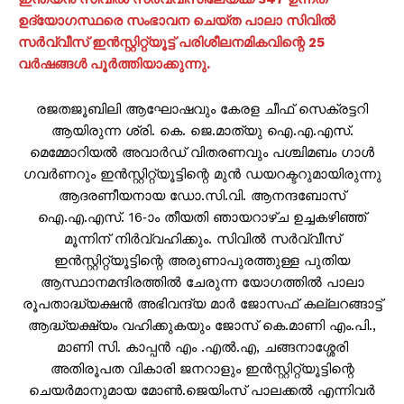
ഉദ്യോഗസ്ഥരെ സംഭാവന ചെയ്ത പാലാ സിവിൽ
സർവ്വീസ് ഇൻസ്റ്റിറ്റ്യൂട്ട് പരിശീലനമികവിന്റെ 25
വർഷങ്ങൾ പൂർത്തിയാക്കുന്നു.
രജതജൂബിലി ആഘോഷവും കേരള ചീഫ് സെക്രട്ടറി
ആയിരുന്ന ശ്രി. കെ. ജെ.മാത്യു ഐ.എ.എസ്.
മെമ്മോറിയൽ അവാർഡ് വിതരണവും പശ്ചിമബം ഗാൾ
ഗവർണറും ഇൻസ്റ്റിറ്റ്യൂട്ടിന്റെ മുൻ ഡയറക്ടറുമായിരുന്നു
ആദരണീയനായ ഡോ.സി.വി. ആനന്ദബോസ്
ഐ.എ.എസ്. 16-ാം തീയതി ഞായറാഴ്ച ഉച്ചകഴിഞ്ഞ്
മൂന്നിന് നിർവ്വഹിക്കും. സിവിൽ സർവ്വീസ്
ഇൻസ്റ്റിറ്റ്യൂട്ടിന്റെ അരുണാപുരത്തുള്ള പുതിയ
ആസ്ഥാനമന്ദിരത്തിൽ ചേരുന്ന യോഗത്തിൽ പാലാ
രൂപതാദ്ധ്യക്ഷൻ അഭിവന്ദ്യ മാർ ജോസഫ് കല്ലറങ്ങാട്ട്
ആദ്ധ്യക്ഷ്യം വഹിക്കുകയും ജോസ് കെ.മാണി എം.പി.,
മാണി സി. കാപ്പൻ എം .എൽ.എ, ചങ്ങനാശ്ശേരി
അതിരൂപത വികാരി ജനറാളും ഇൻസ്റ്റിറ്റ്യൂട്ടിന്റെ
ചെയർമാനുമായ മോൺ.ജെയിംസ് പാലക്കൽ എന്നിവർ