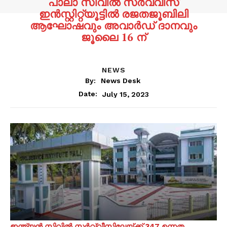
പാലാ സിവിൽ സർവ്വീസ്
ഇൻസ്റ്റിറ്റ്യൂട്ടിൽ രജതജൂബിലി
ആഘോഷവും അവാർഡ് ദാനവും
ജൂലൈ 16 ന്
NEWS
By:
News Desk
July 15, 2023
Date:
ഇന്ത്യൻ സിവിൽ സർവ്വീസിലേയ്ക്ക് 347 ഉന്നത