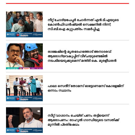
നീറ്റ് ചോദ്യപേപ്പർ ചോർന്നത് എൻ.ടി.എയുടെ
കോൺഫിഡൻഷ്യൽ സെക്ഷനിൽ നിന്ന്;
സി.ബി.ഐ കുറ്റപത്രം സമർപ്പിച്ചു
രാജേഷിന്റെ മൃതദേഹത്തോട് അനാദരവ്:
ആരോഗ്യവകുപ്പിന് വീഴ്ചയുണ്ടെങ്കിൽ
നടപടിയെടുക്കുമെന്ന് മന്ത്രി കെ. മുരളീധരൻ
പാലാ സെൻ്റ് തോമസ് ഓട്ടോണമസ് കോളേജിന്
ഒന്നാം സ്ഥാനം
സീറ്റ് വാഗ്ദാനം ചെയ്ത് പണം തട്ടിയെന്ന്
ആരോപണം: രാഹുൽ ഗാന്ധിയുടെ വസതിക്ക്
മുന്നിൽ പ്രതിഷേധം