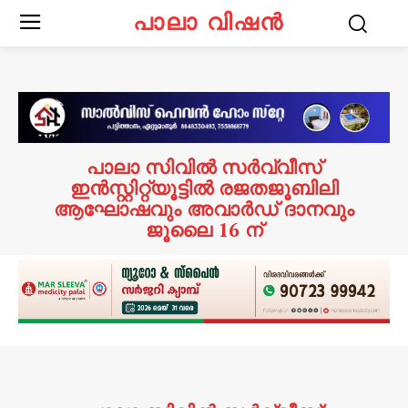
പാലാ വിഷൻ
പാലാ സിവിൽ സർവ്വീസ്
ഇൻസ്റ്റിറ്റ്യൂട്ടിൽ രജതജൂബിലി
ആഘോഷവും അവാർഡ് ദാനവും
ജൂലൈ 16 ന്