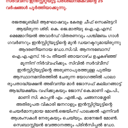
സർവ്വീസ് ഇൻസ്റ്റിറ്റ്യൂട്ട് പരിശീലനമികവിന്റെ 25
വർഷങ്ങൾ പൂർത്തിയാക്കുന്നു.
രജതജൂബിലി ആഘോഷവും കേരള ചീഫ് സെക്രട്ടറി
ആയിരുന്ന ശ്രി. കെ. ജെ.മാത്യു ഐ.എ.എസ്.
മെമ്മോറിയൽ അവാർഡ് വിതരണവും പശ്ചിമബം ഗാൾ
ഗവർണറും ഇൻസ്റ്റിറ്റ്യൂട്ടിന്റെ മുൻ ഡയറക്ടറുമായിരുന്നു
ആദരണീയനായ ഡോ.സി.വി. ആനന്ദബോസ്
ഐ.എ.എസ്. 16-ാം തീയതി ഞായറാഴ്ച ഉച്ചകഴിഞ്ഞ്
മൂന്നിന് നിർവ്വഹിക്കും. സിവിൽ സർവ്വീസ്
ഇൻസ്റ്റിറ്റ്യൂട്ടിന്റെ അരുണാപുരത്തുള്ള പുതിയ
ആസ്ഥാനമന്ദിരത്തിൽ ചേരുന്ന യോഗത്തിൽ പാലാ
രൂപതാദ്ധ്യക്ഷൻ അഭിവന്ദ്യ മാർ ജോസഫ് കല്ലറങ്ങാട്ട്
ആദ്ധ്യക്ഷ്യം വഹിക്കുകയും ജോസ് കെ.മാണി എം.പി.,
മാണി സി. കാപ്പൻ എം .എൽ.എ, ചങ്ങനാശ്ശേരി
അതിരൂപത വികാരി ജനറാളും ഇൻസ്റ്റിറ്റ്യൂട്ടിന്റെ
ചെയർമാനുമായ മോൺ.ജെയിംസ് പാലക്കൽ എന്നിവർ
ആശംസകൾ നേരുകയും ചെയ്യും. മാനേജർ മോൺ.
സെബാസ്റ്റ്യൻ വേത്താനത്തും പ്രിൻസിപ്പൽ ഡോ.