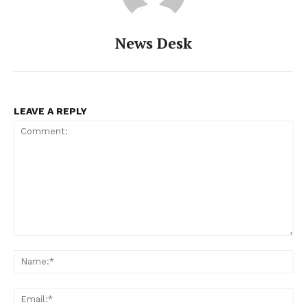
News Desk
LEAVE A REPLY
Comment:
Na
Ema