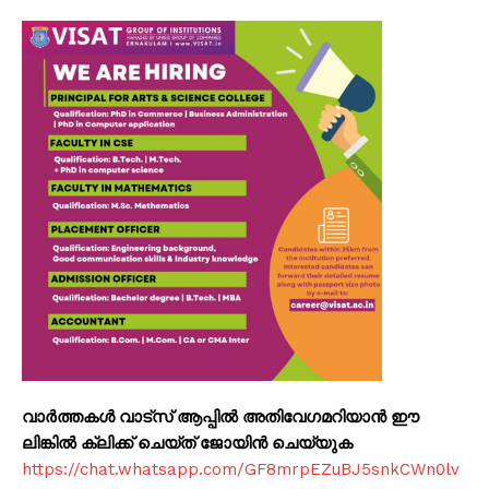
വാർത്തകൾ വാട്സ് ആപ്പിൽ അതിവേഗമറിയാൻ ഈ
ലിങ്കിൽ ക്ലിക്ക് ചെയ്ത് ജോയിൻ ചെയ്യുക
https://chat.whatsapp.com/GF8mrpEZuBJ5snkCWn0lv