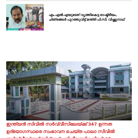
എം.എൽ.എയുടേത് വൃത്തികെട്ട രാഷ്ട്രീയം,
ചിത്രങ്ങൾ പുറത്തുവിട്ട് മന്ത്രി പി.സി. വിഷ്ണുനാഥ്
ഇന്ത്യൻ സിവിൽ സർവ്വീസിലേയ്ക്ക് 347 ഉന്നത
ഉദ്യോഗസ്ഥരെ സംഭാവന ചെയ്ത പാലാ സിവിൽ