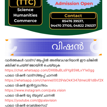
വാർത്തകൾ വാട്സ് ആപ്പിൽ അതിവേഗമറിയാൻ ഈ ലിങ്കിൽ
ക്ലിക്ക് ചെയ്ത് ജോയിൻ ചെയ്യുക
https://chat.whatsapp.com/DX6BuBLs9Yg85MLxY1e0gg
പാലാ വിഷൻ വാട്സ്ആപ്പ് ചാനൽ
https://whatsapp.com/channel/0029VaOkK347dmeU81dBvf2X
പാലാ വിഷൻ ഇൻസ്റ്റാഗ്രാം
https://www.instagram.com/pala.vision
പാലാ വിഷൻ യൂ ട്യൂബ് ചാനൽ
https://youtube.com/@palavision
പാലാ വിഷൻ വെബ്സൈറ്റ്