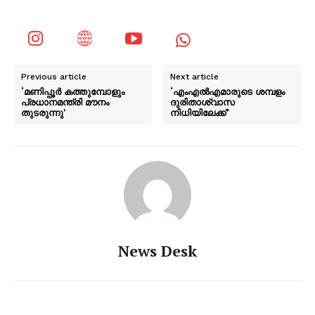
Previous article
Next article
‘മണിപ്പൂർ കത്തുമ്പോളും
‘എംഎൽഎമാരുടെ ശമ്പളം
പ്രധാനമന്ത്രി മൗനം
ദുരിതാശ്വാസ
തുടരുന്നു’
നിധിയിലേക്ക്’
News Desk