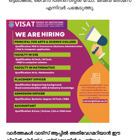
ഒട്ടലാങ്കൽ, വൈസ് പ്രിൻസിപ്പൽ ഡോ. ബേബി തോമസ്
എന്നിവർ പങ്കെടുത്തു.
വാർത്തകൾ വാട്സ് ആപ്പിൽ അതിവേഗമറിയാൻ ഈ