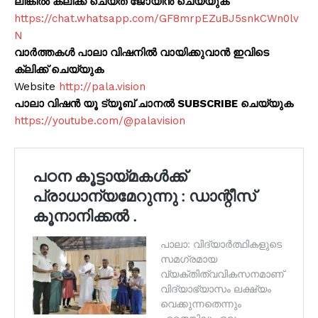
ലിങ്കിൽ ക്ലിക്ക് ചെയ്ത് ജോയിൻ ചെയ്യുക
https://chat.whatsapp.com/GF8mrpEZuBJ5snkCWn0lv
N
വാർത്തകൾ പാലാ വിഷനിൽ വായിക്കുവാൻ ഇവിടെ
ക്ലിക്ക് ചെയ്യുക
Website
http://pala.vision
പാലാ വിഷൻ യൂ ട്യൂബ് ചാനൽ SUBSCRIBE ചെയ്യുക
https://youtube.com/@palavision