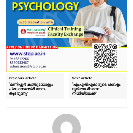
SUBSCRIBE NOW
PALA VISION
About
Contact us
Subscription Plans
My account
Previous article
Next article
Grievance Redressal
‘മണിപ്പൂർ കത്തുമ്പോളും
‘എംഎൽഎമാരുടെ ശമ്പളം
പ്രധാനമന്ത്രി മൗനം
ദുരിതാശ്വാസ
തുടരുന്നു’
നിധിയിലേക്ക്’