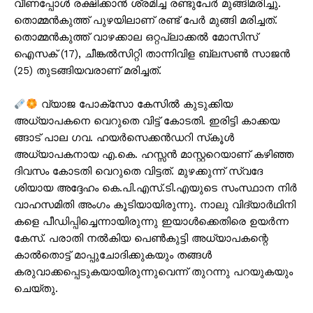
വീണപ്പോൾ രക്ഷിക്കാൻ ശ്രമിച്ച രണ്ടുപേർ മുങ്ങിമരിച്ചു.
തൊമ്മൻകുത്ത് പുഴയിലാണ് രണ്ട് പേർ മുങ്ങി മരിച്ചത്.
തൊമ്മൻകുത്ത് വാഴക്കാല ഒറ്റപ്ലാക്കൽ മോസിസ്
ഐസക് (17), ചീങ്കൽസിറ്റി താന്നിവിള ബ്ലസൺ സാജൻ
(25) തുടങ്ങിയവരാണ് മരിച്ചത്.
വ്യാജ പോക്സോ കേസിൽ കുടുക്കിയ
അധ്യാപകനെ വെറുതെ വിട്ട് കോടതി. ഇരിട്ടി കാ​ക്ക​യ​
PALA VISION
ങ്ങാ​ട് പാ​ല ഗ​വ. ഹ​യ​ര്‍സെ​ക്ക​ന്‍ഡ​റി സ്‌​കൂ​ള്‍
അധ്യാപകനായ എ.​കെ. ഹസ്സ​ൻ മാസ്റ്ററെയാണ് കഴിഞ്ഞ
ദിവസം കോടതി വെറുതെ വിട്ടത്. മു​ഴ​ക്കു​ന്ന് സ്വ​ദേ​
ശിയായ അദ്ദേഹം കെ.​പി.​എ​സ്.​ടി.​എയുടെ സം​സ്ഥാ​ന നി​ർ​
വാ​ഹ​സ​മി​തി അംഗം കൂടിയായിരുന്നു. നാലു വി​ദ്യാ​ര്‍ഥി​നി​
ക​ളെ പീ​ഡി​പ്പി​ച്ചെന്നായിരുന്നു ഇയാൾക്കെതിരെ ഉയർന്ന
കേസ്. പരാതി നൽകിയ പെൺകുട്ടി അധ്യാപകന്റെ
കാൽതൊട്ട് മാപ്പുചോദിക്കുകയും തങ്ങൾ
കരുവാക്കപ്പെടുകയായിരുന്നു​വെന്ന് തുറന്നു പറയുകയും
ചെയ്തു.