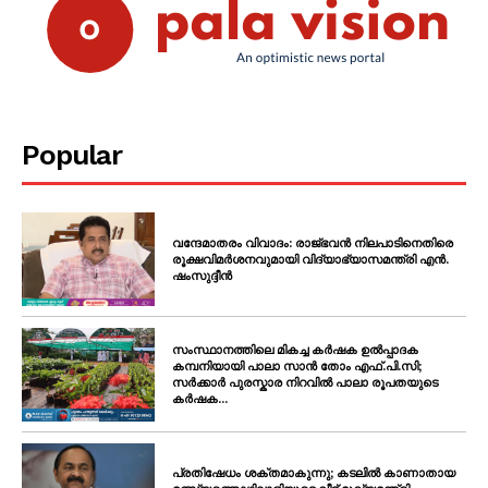
Popular
വന്ദേമാതരം വിവാദം: രാജ്ഭവൻ നിലപാടിനെതിരെ
രൂക്ഷവിമർശനവുമായി വിദ്യാഭ്യാസമന്ത്രി എൻ.
ഷംസുദ്ദീൻ
സംസ്ഥാനത്തിലെ മികച്ച കർഷക ഉൽപ്പാദക
കമ്പനിയായി പാലാ സാൻ തോം എഫ്.പി.സി;
സർക്കാർ പുരസ്കാര നിറവിൽ പാലാ രൂപതയുടെ
കർഷക...
പ്രതിഷേധം ശക്തമാകുന്നു; കടലിൽ കാണാതായ