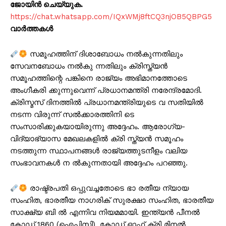
ജോയിൻ ചെയ്യുക.
https://chat.whatsapp.com/IQxWMj8ftCQ3njOB5QBPG5
വാർത്തകൾ
സമൂഹത്തിന് ദിശാബോധം നൽകുന്നതിലും
സേവനബോധം നൽകു ന്നതിലും ക്രിസ്ത്യൻ
സമൂഹത്തിന്റെ പങ്കിനെ രാജ്യം അഭിമാനത്തോടെ
അംഗീകരി ക്കുന്നുവെന്ന് പ്രധാനമന്ത്രി നരേന്ദ്രമോദി.
ക്രിസ്മ‌സ് ദിനത്തിൽ പ്രധാനമന്ത്രിയുടെ വ സതിയിൽ
നടന്ന വിരുന്ന് സൽക്കാരത്തിനി ടെ
സംസാരിക്കുകയായിരുന്നു അദ്ദേഹം. ആരോഗ്യ-
വിദ്യാഭ്യാസ മേഖലകളിൽ ക്രി സ്ത്യൻ സമൂഹം
നടത്തുന്ന സ്ഥാപനങ്ങൾ രാജ്യത്തുടനീളം വലിയ
സംഭാവനകൾ ന ൽകുന്നതായി അദ്ദേഹം പറഞ്ഞു.
രാഷ്ട്രപതി ഒപ്പുവച്ചതോടെ ഭാ രതീയ ന്യായ
സംഹിത, ഭാരതീയ നാഗരിക് സുരക്ഷാ സംഹിത, ഭാരതീയ
സാക്ഷ്യ ബി ൽ എന്നിവ നിയമമായി. ഇന്ത്യൻ പീനൽ
കോഡ് 1860 (ഐപിസി), കോഡ് ഓഫ് ക്രി മിനൽ