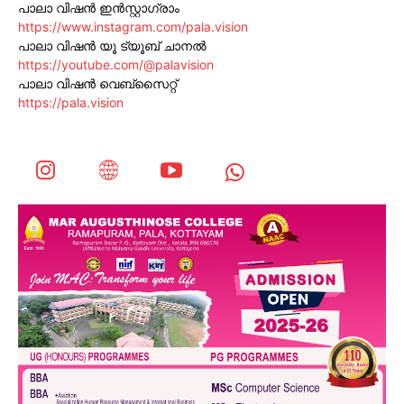
പാലാ വിഷൻ ഇൻസ്റ്റാഗ്രാം
https://www.instagram.com/pala.vision
പാലാ വിഷൻ യൂ ട്യൂബ് ചാനൽ
https://youtube.com/@palavision
പാലാ വിഷൻ വെബ്സൈറ്റ്
https://pala.vision