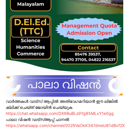
വാർത്തകൾ വാട്സ് ആപ്പിൽ അതിവേഗമറിയാൻ ഈ ലിങ്കിൽ
ക്ലിക്ക് ചെയ്ത് ജോയിൻ ചെയ്യുക
https://chat.whatsapp.com/DX6BuBLs9Yg85MLxY1e0gg
പാലാ വിഷൻ വാട്സ്ആപ്പ് ചാനൽ
https://whatsapp.com/channel/0029VaOkK347dmeU81dBvf2X