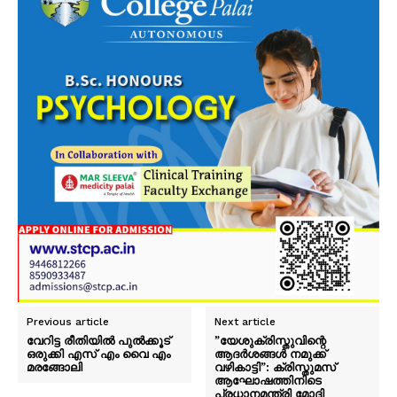
Previous article
Next article
വേറിട്ട രീതിയിൽ പുൽക്കൂട്
”യേശുക്രിസ്തുവിന്റെ
ഒരുക്കി എസ് എം വൈ എം
ആദർശങ്ങൾ നമുക്ക്
മരങ്ങോലി
വഴികാട്ടി”: ക്രിസ്തുമസ്
ആഘോഷത്തിനിടെ
പ്രധാനമന്ത്രി മോദി