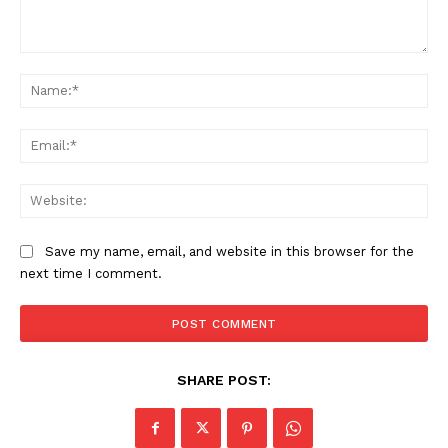
Comment:
Na
Ema
Web
Save my name, email, and website in this browser for the
next time I comment.
SHARE POST: