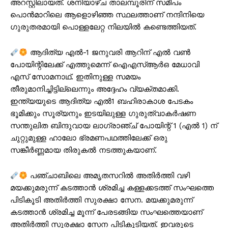
അറസ്റ്റിലായത്. ശനിയാഴ്ച താലമ്പൂരിന് സമീപം
പൊന്‍മാറിലെ ആളൊഴിഞ്ഞ സ്ഥലത്താണ് നന്ദിനിയെ
ഗുരുതരമായി പൊള്ളലേറ്റ നിലയില്‍ കണ്ടെത്തിയത്.
ആദിത്യ എൽ-1 ജനുവരി ആറിന് എൽ വൺ
പോയിന്റിലേക്ക് എത്തുമെന്ന് ഐഎസ്ആർഒ മേധാവി
എസ് സോമനാഥ്. ഇതിനുള്ള സമയം
തീരുമാനിച്ചിട്ടില്ലെന്നും അദ്ദേഹം വ്യക്തമാക്കി.
ഇന്ത്യയുടെ ആദിത്യ എൽ1 ബഹിരാകാശ പേടകം
ഭൂമിക്കും സൂര്യനും ഇടയിലുള്ള ഗുരുത്വാകർഷണ
സന്തുലിത ബിന്ദുവായ ലാഗ്രാഞ്ച് പോയിന്റ് 1 (എൽ 1) ന്
ചുറ്റുമുള്ള ഹാലോ ഭ്രമണപഥത്തിലേക്ക് ഒരു
സങ്കീർണ്ണമായ തിരുകൽ നടത്തുകയാണ്.
പഞ്ചാബിലെ അമൃതസറിൽ അതിർത്തി വഴി
മയക്കുമരുന്ന് കടത്താൻ ശ്രമിച്ച കള്ളക്കടത്ത് സംഘത്തെ
പിടികൂടി അതിർത്തി സുരക്ഷാ സേന. മയക്കുമരുന്ന്
കടത്താൻ ശ്രമിച്ച മൂന്ന് പേരടങ്ങിയ സംഘത്തെയാണ്
അതിർത്തി സുരക്ഷാ സേന പിടികൂടിയത്. ഇവരുടെ