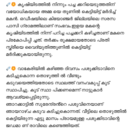
SUBSCRIBE NOW
കൃഷിയിടത്തിൽ നിന്നും പച്ച ക്കറിയെടുത്തതിന്
വയോധികയായ അമ്മ യെ തൂണിൽ കെട്ടിയിട്ട് മർദിച്ച്
മകൻ. ഒഡീഷയിലെ കിയോഞ്ജർ ജില്ലയിലെ സരസ
പാസി ഗ്രാമത്തിലാണ് സംഭവം.ഇളയ മകന്റെ
PALA VISION
കൃഷിയിടത്തിൽ നിന്ന് പറിച്ച പച്ചക്കറി കഴിച്ചതാണ് മകനെ
പ്രകോപിപ്പി ച്ചത്. തർക്കം രൂക്ഷമായതോടെ പ്രതി
About
സ്ത്രീയെ വൈദ്യുതിത്തൂണിൽ കെട്ടിയിട്ട്
മർദിക്കുകയായിരുന്നു.
Contact us
Subscription Plans
വാകേരിയിൽ കഴിഞ്ഞ ദിവസം പശുക്കിടാവിനെ
My account
കടിച്ചുകൊന്ന തൊഴുത്തി ൽ വീണ്ടും
Grievance Redressal
കടുവയെത്തിയതോടെ സ്ഥലത്ത് വനംവകുപ്പ് കൂട്
സ്ഥാപിച്ചു. കൂട് സ്ഥാ പിക്കണമെന്ന് നാട്ടുകാർ
ആവശ്യപ്പെട്ടിരുന്നു.
ഞാറക്കാട്ടിൽ സുരേന്ദ്രൻ്റെ പശുവിനെയാണ്
ഞായറാഴ്ച കടുവ കടിച്ചുകൊന്നത്. വീട്ടിലെ തൊഴുത്തിൽ
കെട്ടിയിരുന്ന എട്ടു മാസം പ്രായമുള്ള പശുക്കിടാവിന്റെ
ജഡമാ ണ് രാവിലെ കണ്ടെത്തിയത്.