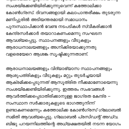
സംശയിക്കേണ്ടിയിരിക്കുന്നുവെന്ന് കത്തോലിക്കാ
കോൺഗ്രസ്. ദിവസങ്ങളായി കലാപാന്തരീക്ഷം തുടരുന്ന
മണിപ്പുരിൽ അടിയന്തരമായി സമാധാനം
പുനഃസ്ഥാപിക്കാൻ വേണ്ട നടപടികൾ സ്വീകരിക്കാൻ
കേന്ദ്രസർക്കാർ തയാറാകണംമെന്നു സംഘടന
ആവശ്യപ്പെട്ടു. സ്ഥാപനങ്ങളും വീടുകളും
ആരാധനാലയങ്ങളും അഗ്നിക്കിരയാക്കുന്നതു
വളരെയേറെ ആശങ്ക സൃഷ്ടിക്കുന്നതാണ്.
ആരാധനാലയങ്ങളും വിദ്യാഭ്യാസ സ്ഥാപനങ്ങളും
ആശുപത്രികളും വീടുകളും മറ്റും തുടർച്ചയായി
ആക്രമിക്കപ്പെടുന്നത് ആസൂത്രിത നീക്കമാണോയെന്നു
സംശയിക്കേണ്ടിയിരിക്കുന്നു. ഇത്തരം സംഭവങ്ങൾ
ആവർത്തിക്കപ്പെടാതിരിക്കാനുള്ള ജാഗ്രത കേന്ദ്ര –
സംസ്ഥാന സർക്കാരുകളുടെ ഭാഗത്തുനിന്ന്
ഉണ്ടാകണമെന്നും കത്തോലിക്ക കോൺഗ്രസ് ഗ്ലോബൽ
സമിതി ആവശ്യപ്പെട്ടു. ഗ്ലോബൽ പ്രസിഡന്റ് അഡ്വ.
ബിജു പറയന്നിലത്തിന്റെ അധ്യക്ഷതയിൽ നടന്ന യോഗം