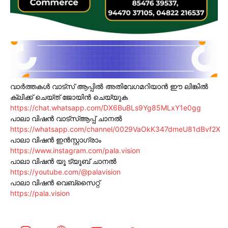
വാർത്തകൾ വാട്സ് ആപ്പിൽ അതിവേഗമറിയാൻ ഈ ലിങ്കിൽ
ക്ലിക്ക് ചെയ്ത് ജോയിൻ ചെയ്യുക
https://chat.whatsapp.com/DX6BuBLs9Yg85MLxY1e0gg
പാലാ വിഷൻ വാട്സ്ആപ്പ് ചാനൽ
https://whatsapp.com/channel/0029VaOkK347dmeU81dBvf2X
പാലാ വിഷൻ ഇൻസ്റ്റാഗ്രാം
https://www.instagram.com/pala.vision
പാലാ വിഷൻ യൂ ട്യൂബ് ചാനൽ
https://youtube.com/@palavision
പാലാ വിഷൻ വെബ്സൈറ്റ്
https://pala.vision