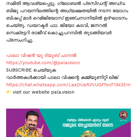
സമിതി ആവശ്യപ്പെട്ടു. ഗ്ലോബൽ പ്രസിഡന്റ് അഡ്വ.
ബിജു പറയന്നിലത്തിന്റെ അധ്യക്ഷതയിൽ നടന്ന യോഗം
ബിഷപ്പ് മാർ റെമിജിയോസ് ഇഞ്ചനാനിയിൽ ഉദ്ഘാടനം
ചെയ്തു. ഡയറക്ടർ ഫാ. ജിയോ കടവി, ജനറൽ
സെക്രട്ടറി രാജീവ് കൊച്ചുപറമ്പിൽ തുടങ്ങിയവർ
പ്രസംഗിച്ചു.
പാലാ വിഷൻ യൂ ട്യൂബ് ചാനൽ
https://youtube.com/@palavision
SUBSCRIBE ചെയ്യുക
വാർത്തകൾക്കായി പാലാ വിഷന്റെ കമ്മ്യൂണിറ്റി ലിങ്ക്
https://chat.whatsapp.com/LaaDUaR3VUGFfezf7dx3Em
visit our website pala.vision