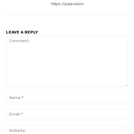
https://pala.vision
LEAVE A REPLY
Comment:
Na
Ema
Web