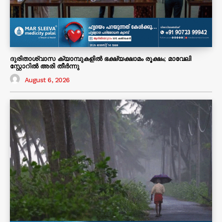
ദുരിതാശ്വാസ ക്യാമ്പുകളിൽ ഭക്ഷ്യക്ഷാമം രൂക്ഷം; മാവേലി
സ്റ്റോറിൽ അരി തീർന്നു
August 6, 2026