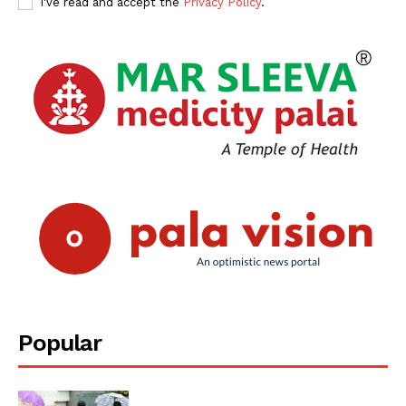
I've read and accept the
Privacy Policy
.
SUBSCRIBE NOW
PALA VISION
About
Contact us
Subscription Plans
My account
Grievance Redressal
Popular