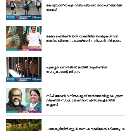
കോട്ടയത്ത് നാളെ വിദ്യാഭ്യാസ സ്ഥാപനങ്ങൾക്ക്
അവധി
ക്ഷേമ പെൻഷൻ ഇനി വാണിജ്യ ബാങ്കുകൾ വഴി
മാത്രം വിതരണം ചെയ്യാൻ സർക്കാർ നിർദേശം
പൂജപ്പുര സെൻട്രൽ ജയിൽ സൂപ്രണ്ടിന്
തടവുകാരന്റെ മർദ്ദനം
സിപി ജോൺ വനിതകളോട് മാന്യമായി ഇടപ്പെടുന്ന
വ്യക്തി; സി.പി. ജോണിനെ പിന്തുണച്ച് മന്ത്രി
തുളസി
ചാലക്കുടിയിൽ സ്കൂൾ ബസ് കനാലിലേക്ക് മറിഞ്ഞു; 10