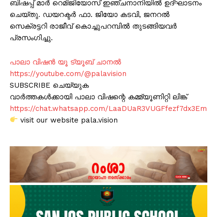
ബിഷപ്പ് മാർ റെമിജിയോസ് ഇഞ്ചനാനിയിൽ ഉദ്ഘാടനം
ചെയ്തു. ഡയറക്ടർ ഫാ. ജിയോ കടവി, ജനറൽ
സെക്രട്ടറി രാജീവ് കൊച്ചുപറമ്പിൽ തുടങ്ങിയവർ
പ്രസംഗിച്ചു.
പാലാ വിഷൻ യൂ ട്യൂബ് ചാനൽ
https://youtube.com/@palavision
SUBSCRIBE ചെയ്യുക
വാർത്തകൾക്കായി പാലാ വിഷന്റെ കമ്മ്യൂണിറ്റി ലിങ്ക്
https://chat.whatsapp.com/LaaDUaR3VUGFfezf7dx3Em
visit our website pala.vision