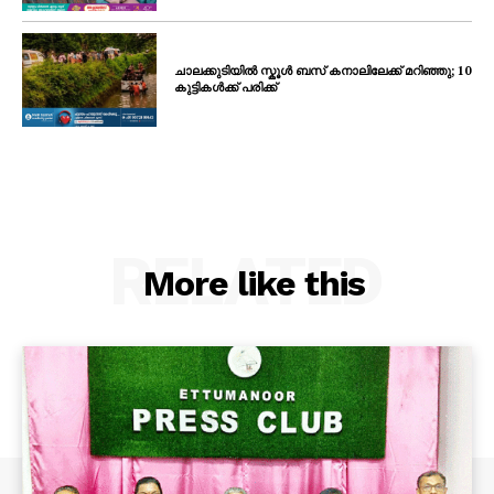
ചാലക്കുടിയിൽ സ്കൂൾ ബസ് കനാലിലേക്ക് മറിഞ്ഞു; 10
കുട്ടികൾക്ക് പരിക്ക്
RELATED
More like this