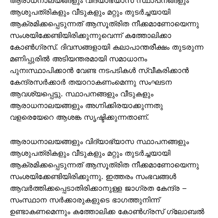
ആരാധനാലയങ്ങളും വിദ്യാഭ്യാസ സ്ഥാപനങ്ങളും
ആശുപത്രികളും വീടുകളും മറ്റും തുടർച്ചയായി
ആക്രമിക്കപ്പെടുന്നത് ആസൂത്രിത നീക്കമാണോയെന്നു
സംശയിക്കേണ്ടിയിരിക്കുന്നുവെന്ന് കത്തോലിക്കാ
കോൺഗ്രസ്. ദിവസങ്ങളായി കലാപാന്തരീക്ഷം തുടരുന്ന
മണിപ്പുരിൽ അടിയന്തരമായി സമാധാനം
പുനഃസ്ഥാപിക്കാൻ വേണ്ട നടപടികൾ സ്വീകരിക്കാൻ
കേന്ദ്രസർക്കാർ തയാറാകണംമെന്നു സംഘടന
ആവശ്യപ്പെട്ടു. സ്ഥാപനങ്ങളും വീടുകളും
ആരാധനാലയങ്ങളും അഗ്നിക്കിരയാക്കുന്നതു
വളരെയേറെ ആശങ്ക സൃഷ്ടിക്കുന്നതാണ്.
ആരാധനാലയങ്ങളും വിദ്യാഭ്യാസ സ്ഥാപനങ്ങളും
ആശുപത്രികളും വീടുകളും മറ്റും തുടർച്ചയായി
ആക്രമിക്കപ്പെടുന്നത് ആസൂത്രിത നീക്കമാണോയെന്നു
സംശയിക്കേണ്ടിയിരിക്കുന്നു. ഇത്തരം സംഭവങ്ങൾ
ആവർത്തിക്കപ്പെടാതിരിക്കാനുള്ള ജാഗ്രത കേന്ദ്ര –
സംസ്ഥാന സർക്കാരുകളുടെ ഭാഗത്തുനിന്ന്
ഉണ്ടാകണമെന്നും കത്തോലിക്ക കോൺഗ്രസ് ഗ്ലോബൽ