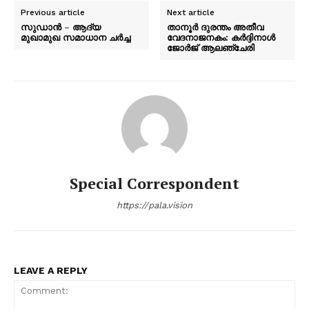
Previous article
Next article
സുഡാൻ – ആദ്യ
താനൂർ ദുരന്തം അതീവ
മുഖാമുഖ സമാധാന ചർച്ച
വേദനാജനകം: കർദ്ദിനാൾ
ജോർജ് ആലഞ്ചേരി
Special Correspondent
https://pala.vision
LEAVE A REPLY