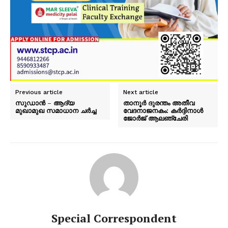
Previous article
Next article
സുഡാൻ – ആദ്യ
താനൂർ ദുരന്തം അതീവ
മുഖാമുഖ സമാധാന ചർച്ച
വേദനാജനകം: കർദ്ദിനാൾ
ജോർജ് ആലഞ്ചേരി
Special Correspondent