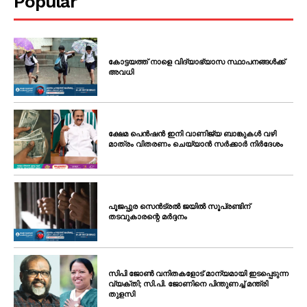
Popular
കോട്ടയത്ത് നാളെ വിദ്യാഭ്യാസ സ്ഥാപനങ്ങൾക്ക്
അവധി
ക്ഷേമ പെൻഷൻ ഇനി വാണിജ്യ ബാങ്കുകൾ വഴി
മാത്രം വിതരണം ചെയ്യാൻ സർക്കാർ നിർദേശം
പൂജപ്പുര സെൻട്രൽ ജയിൽ സൂപ്രണ്ടിന്
തടവുകാരന്റെ മർദ്ദനം
സിപി ജോൺ വനിതകളോട് മാന്യമായി ഇടപ്പെടുന്ന
വ്യക്തി; സി.പി. ജോണിനെ പിന്തുണച്ച് മന്ത്രി
തുളസി