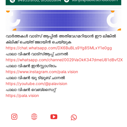
വാർത്തകൾ വാട്സ് ആപ്പിൽ അതിവേഗമറിയാൻ ഈ ലിങ്കിൽ
ക്ലിക്ക് ചെയ്ത് ജോയിൻ ചെയ്യുക
https://chat.whatsapp.com/DX6BuBLs9Yg85MLxY1e0gg
പാലാ വിഷൻ വാട്സ്ആപ്പ് ചാനൽ
https://whatsapp.com/channel/0029VaOkK347dmeU81dBvf2X
പാലാ വിഷൻ ഇൻസ്റ്റാഗ്രാം
https://www.instagram.com/pala.vision
പാലാ വിഷൻ യൂ ട്യൂബ് ചാനൽ
https://youtube.com/@palavision
പാലാ വിഷൻ വെബ്സൈറ്റ്
https://pala.vision