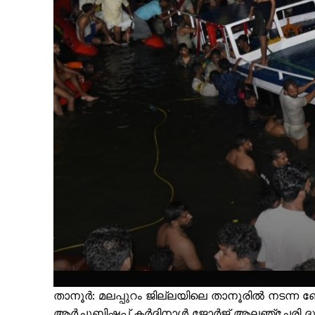
താനൂര്‍: മലപ്പുറം ജില്ലയിലെ താനൂരിൽ നടന
ആർച്ചുബിഷപ്പ് കർദ്ദിനാൾ ജോർജ് ആലഞ്ചേരി ദ