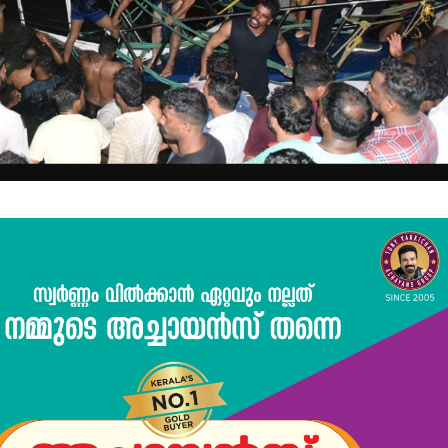
Subscription Plans
My account
Grievance Redressal
E NOW