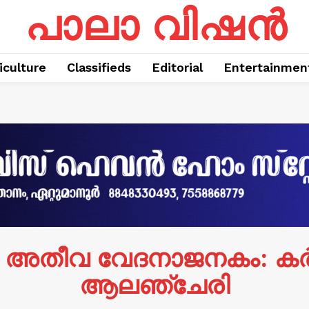
പാലാ വിഷൻ
iculture
Classifieds
Editorial
Entertainmen
ം അതീവ വേദനാജനകം: കർ
ആലഞ്ചേരി