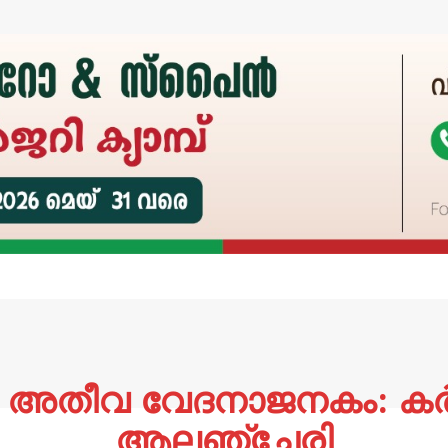
ം അതീവ വേദനാജനകം: കർ
ആലഞ്ചേരി