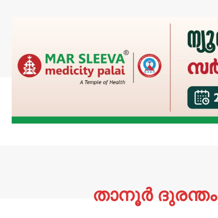
താനൂർ ദുരന്ത