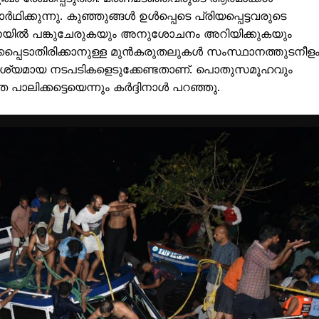
ഥിക്കുന്നു. കുഞ്ഞുങ്ങൾ ഉൾപ്പെടെ പ്രിയപ്പെട്ടവരുടെ
നയിൽ പങ്കുചേരുകയും അനുശോചനം അറിയിക്കുകയും
കപ്പെടാതിരിക്കാനുള്ള മുൻകരുതലുകൾ സംസ്ഥാനത്തുടനീള
വശ്യമായ നടപടികളെടുക്കേണ്ടതാണ്. പൊതുസമൂഹവും
ലിക്കട്ടെയെന്നും കർദ്ദിനാൾ പറഞ്ഞു.
ISION
PALA VISION
About
Contact us