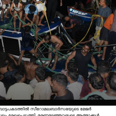
്ന ബോട്ടപകടത്തിൽ സീറോമലബാർസഭയുടെ മേജർ
ുഃഖം രേഖപ്പെടുത്തി. മരണമടഞ്ഞവരുടെ ആത്മാക്കൾ