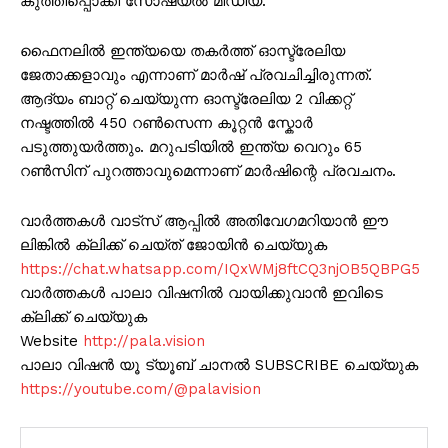
കുത്തിപ്പൊക്കി സോഷ്യൽ മീഡിയ.
ഫൈനലിൽ ഇന്ത്യയെ തകർത്ത് ഓസ്ട്രേലിയ
ജേതാക്കളാവും എന്നാണ് മാർഷ് പ്രവചിച്ചിരുന്നത്.
ആദ്യം ബാറ്റ് ചെയ്യുന്ന ഓസ്ട്രേലിയ 2 വിക്കറ്റ്
നഷ്ടത്തിൽ 450 റൺസെന്ന കൂറ്റൻ സ്കോർ
പടുത്തുയർത്തും. മറുപടിയിൽ ഇന്ത്യ വെറും 65
റൺസിന് പുറത്താവുമെന്നാണ് മാർഷിന്റെ പ്രവചനം.
വാർത്തകൾ വാട്സ് ആപ്പിൽ അതിവേഗമറിയാൻ ഈ
ലിങ്കിൽ ക്ലിക്ക് ചെയ്ത് ജോയിൻ ചെയ്യുക
https://chat.whatsapp.com/IQxWMj8ftCQ3njOB5QBPG5
വാർത്തകൾ പാലാ വിഷനിൽ വായിക്കുവാൻ ഇവിടെ
ക്ലിക്ക് ചെയ്യുക
Website
http://pala.vision
പാലാ വിഷൻ യൂ ട്യൂബ് ചാനൽ SUBSCRIBE ചെയ്യുക
https://youtube.com/@palavision