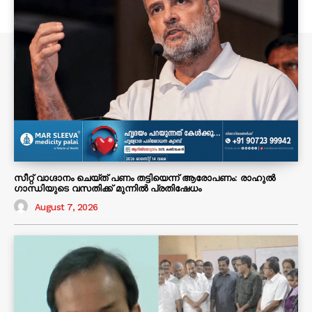
സീറ്റ് വാഗ്ദാനം ചെയ്ത് പണം തട്ടിയെന്ന് ആരോപണം: രാഹുൽ
ഗാന്ധിയുടെ വസതിക്ക് മുന്നിൽ പ്രതിഷേധം
August 7, 2026