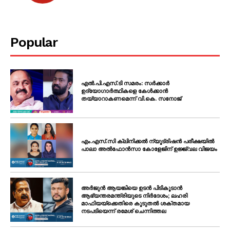
Popular
എൽ.പി.എസ്.ടി സമരം: സർക്കാർ
ഉദ്യോഗാർത്ഥികളെ കേൾക്കാൻ
തയ്യാറാകണമെന്ന് വി.കെ. സനോജ്
എം.എസ്.സി ക്ലിനിക്കൽ ന്യൂട്രിഷൻ പരീക്ഷയിൽ
പാലാ അൽഫോൻസാ കോളേജിന് ഉജ്ജ്വല വിജയം
അർജുൻ ആയങ്കിയെ ഉടൻ പിടികൂടാൻ
ആഭ്യന്തരമന്ത്രിയുടെ നിർദേശം; ലഹരി
മാഫിയയ്ക്കെതിരെ കൂടുതൽ ശക്തമായ
നടപടിയെന്ന് രമേശ് ചെന്നിത്തല