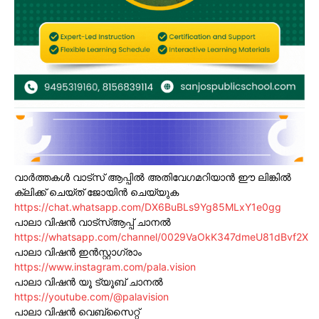
വാർത്തകൾ വാട്സ് ആപ്പിൽ അതിവേഗമറിയാൻ ഈ ലിങ്കിൽ
ക്ലിക്ക് ചെയ്ത് ജോയിൻ ചെയ്യുക
https://chat.whatsapp.com/DX6BuBLs9Yg85MLxY1e0gg
പാലാ വിഷൻ വാട്സ്ആപ്പ് ചാനൽ
https://whatsapp.com/channel/0029VaOkK347dmeU81dBvf2X
പാലാ വിഷൻ ഇൻസ്റ്റാഗ്രാം
https://www.instagram.com/pala.vision
പാലാ വിഷൻ യൂ ട്യൂബ് ചാനൽ
https://youtube.com/@palavision
പാലാ വിഷൻ വെബ്സൈറ്റ്