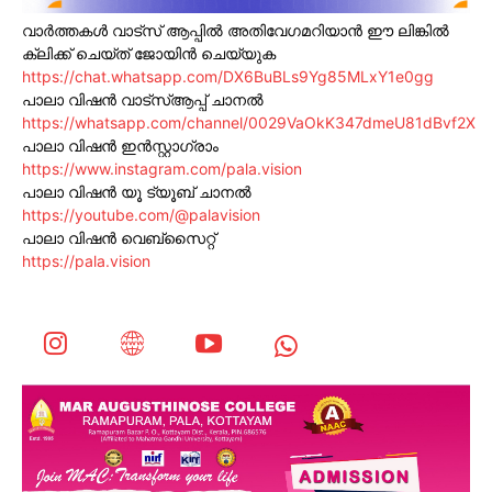
വാർത്തകൾ വാട്സ് ആപ്പിൽ അതിവേഗമറിയാൻ ഈ ലിങ്കിൽ
ക്ലിക്ക് ചെയ്ത് ജോയിൻ ചെയ്യുക
https://chat.whatsapp.com/DX6BuBLs9Yg85MLxY1e0gg
പാലാ വിഷൻ വാട്സ്ആപ്പ് ചാനൽ
https://whatsapp.com/channel/0029VaOkK347dmeU81dBvf2X
പാലാ വിഷൻ ഇൻസ്റ്റാഗ്രാം
https://www.instagram.com/pala.vision
പാലാ വിഷൻ യൂ ട്യൂബ് ചാനൽ
https://youtube.com/@palavision
പാലാ വിഷൻ വെബ്സൈറ്റ്
https://pala.vision