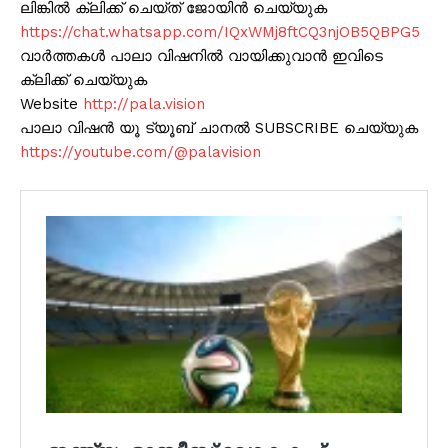
ലിങ്കിൽ ക്ലിക്ക് ചെയ്ത് ജോയിൻ ചെയ്യുക
https://chat.whatsapp.com/IQxWMj8ftCQ3njOB5QBPG5
വാർത്തകൾ പാലാ വിഷനിൽ വായിക്കുവാൻ ഇവിടെ
ക്ലിക്ക് ചെയ്യുക
Website
http://pala.vision
പാലാ വിഷൻ യൂ ട്യൂബ് ചാനൽ SUBSCRIBE ചെയ്യുക
https://youtube.com/@palavision