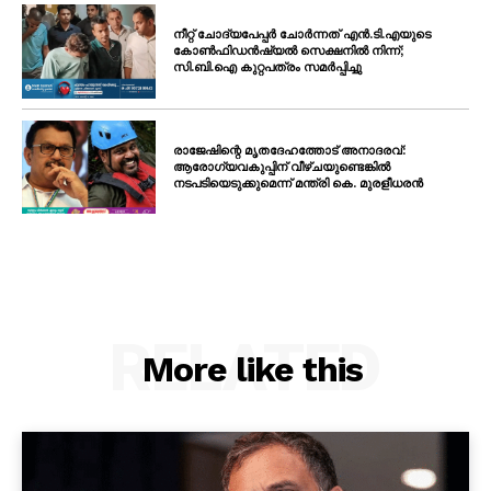
നീറ്റ് ചോദ്യപേപ്പർ ചോർന്നത് എൻ.ടി.എയുടെ
കോൺഫിഡൻഷ്യൽ സെക്ഷനിൽ നിന്ന്;
സി.ബി.ഐ കുറ്റപത്രം സമർപ്പിച്ചു
രാജേഷിന്റെ മൃതദേഹത്തോട് അനാദരവ്:
ആരോഗ്യവകുപ്പിന് വീഴ്ചയുണ്ടെങ്കിൽ
നടപടിയെടുക്കുമെന്ന് മന്ത്രി കെ. മുരളീധരൻ
RELATED
More like this