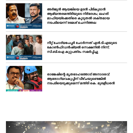
അർജുൻ ആയങ്കിയെ ഉടൻ പിടികൂടാൻ
ആഭ്യന്തരമന്ത്രിയുടെ നിർദേശം; ലഹരി
മാഫിയയ്ക്കെതിരെ കൂടുതൽ ശക്തമായ
നടപടിയെന്ന് രമേശ് ചെന്നിത്തല
നീറ്റ് ചോദ്യപേപ്പർ ചോർന്നത് എൻ.ടി.എയുടെ
കോൺഫിഡൻഷ്യൽ സെക്ഷനിൽ നിന്ന്;
സി.ബി.ഐ കുറ്റപത്രം സമർപ്പിച്ചു
രാജേഷിന്റെ മൃതദേഹത്തോട് അനാദരവ്:
ആരോഗ്യവകുപ്പിന് വീഴ്ചയുണ്ടെങ്കിൽ
നടപടിയെടുക്കുമെന്ന് മന്ത്രി കെ. മുരളീധരൻ