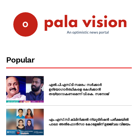
Popular
എൽ.പി.എസ്.ടി സമരം: സർക്കാർ
ഉദ്യോഗാർത്ഥികളെ കേൾക്കാൻ
തയ്യാറാകണമെന്ന് വി.കെ. സനോജ്
എം.എസ്.സി ക്ലിനിക്കൽ ന്യൂട്രിഷൻ പരീക്ഷയിൽ
പാലാ അൽഫോൻസാ കോളേജിന് ഉജ്ജ്വല വിജയം