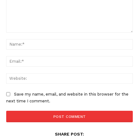
Comment:
Na
Ema
Web
Save my name, email, and website in this browser for the
next time I comment.
SHARE POST: