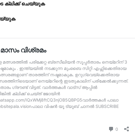
ക്ലിക്ക് ചെയ്യുക
Subscription Plans
My account
െയ്യുക
Grievance Redressal
E NOW