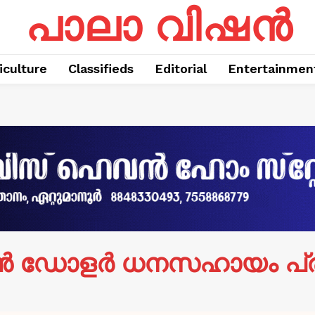
പാലാ വിഷൻ
iculture
Classifieds
Editorial
Entertainmen
യൺ ഡോളർ ധനസഹായം പ്രഖ്