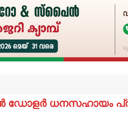
യൺ ഡോളർ ധനസഹായം പ്രഖ്