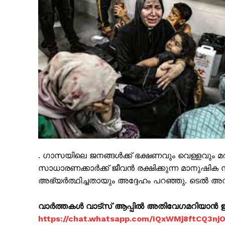
PALA V
. ഗാസയിലെ ജനങ്ങൾക്ക് ഭക്ഷണവും വെള്ളവും മ
സാധാരണക്കാർക്ക് ജീവൻ രക്ഷിക്കുന്ന മാനുഷ
അഭ്യർത്ഥിച്ചതായും അദ്ദേഹം പറഞ്ഞു. ടെൽ അ
വാർത്തകൾ വാട്സ് ആപ്പിൽ അതിവേഗമറിയാൻ ഈ 
https://chat.whatsapp.com/IQxWMj8ftCQ3n