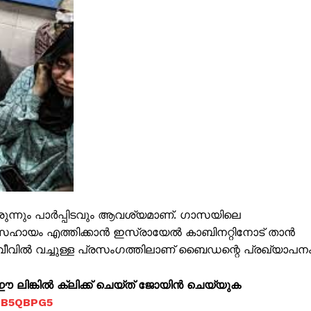
ISION
രുന്നും പാർപ്പിടവും ആവശ്യമാണ്. ഗാസയിലെ
ിക സഹായം എത്തിക്കാൻ ഇസ്രായേൽ കാബിനറ്റിനോട് താൻ
PALA VISION
വീവിൽ വച്ചുള്ള പ്രസംഗത്തിലാണ് ബൈഡന്റെ പ്രഖ്യാപനം
ലിങ്കിൽ ക്ലിക്ക് ചെയ്ത് ജോയിൻ ചെയ്യുക
About
jOB5QBPG5
Contact us