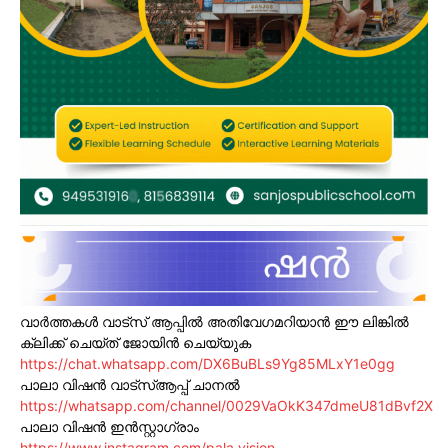
വാർത്തകൾ വാട്സ് ആപ്പിൽ അതിവേഗമറിയാൻ ഈ ലിങ്കിൽ
ക്ലിക്ക് ചെയ്ത് ജോയിൻ ചെയ്യുക
https://chat.whatsapp.com/DX6BuBLs9Yg85MLxY1e0gg
പാലാ വിഷൻ വാട്സ്ആപ്പ് ചാനൽ
https://whatsapp.com/channel/0029VaOkK347dmeU81dBvf2X
പാലാ വിഷൻ ഇൻസ്റ്റാഗ്രാം
https://www.instagram.com/pala.vision