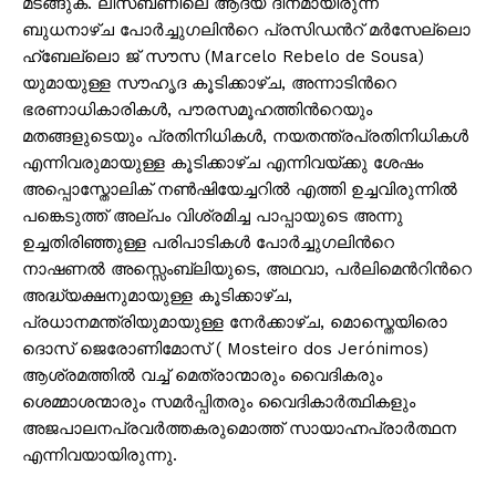
മടങ്ങുക. ലിസ്ബണിലെ ആദ്യ ദിനമായിരുന്ന
ബുധനാഴ്ച പോർച്ചുഗലിൻറെ പ്രസിഡൻറ് മർസേല്ലൊ
ഹ്ബേല്ലൊ ജ് സൗസ (Marcelo Rebelo de Sousa)
യുമായുള്ള സൗഹൃദ കൂടിക്കാഴ്ച, അന്നാടിൻറെ
ഭരണാധികാരികൾ, പൗരസമൂഹത്തിൻറെയും
മതങ്ങളുടെയും പ്രതിനിധികൾ, നയതന്ത്രപ്രതിനിധികൾ
എന്നിവരുമായുള്ള കൂടിക്കാഴ്ച എന്നിവയ്ക്കു ശേഷം
അപ്പൊസ്തോലിക് നൺഷിയേച്ചറിൽ എത്തി ഉച്ചവിരുന്നിൽ
പങ്കെടുത്ത് അല്പം വിശ്രമിച്ച പാപ്പായുടെ അന്നു
ഉച്ചതിരിഞ്ഞുള്ള പരിപാടികൾ പോർച്ചുഗലിൻറെ
നാഷണൽ അസ്സെംബ്ലിയുടെ, അഥവാ, പർലിമെൻറിൻറെ
അദ്ധ്യക്ഷനുമായുള്ള കൂടിക്കാഴ്ച,
പ്രധാനമന്ത്രിയുമായുള്ള നേർക്കാഴ്ച, മൊസ്തെയിരൊ
ദൊസ് ജെരോണിമോസ് ( Mosteiro dos Jerónimos)
ആശ്രമത്തിൽ വച്ച് മെത്രാന്മാരും വൈദികരും
ശെമ്മാശന്മാരും സമർപ്പിതരും വൈദികാർത്ഥികളും
അജപാലനപ്രവർത്തകരുമൊത്ത് സായാഹ്നപ്രാർത്ഥന
എന്നിവയായിരുന്നു.