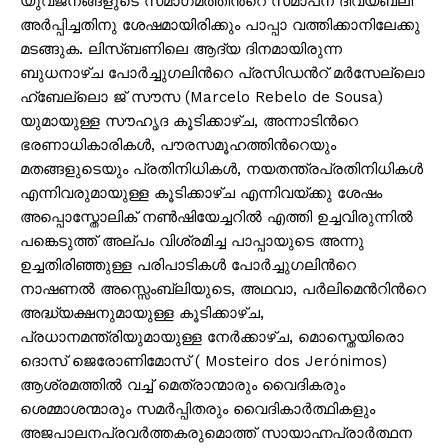
യുവജനങ്ങളുടെ സമാഗമത്തിൻറെ സമാപന ദിവ്യബലി
അർപ്പിച്ചതിനു ശേഷമായിരിക്കും പാപ്പാ വത്തിക്കാനിലേക്കു
മടങ്ങുക. ലിസ്ബണിലെ ആദ്യ ദിനമായിരുന്ന
ബുധനാഴ്ച പോർച്ചുഗലിൻറെ പ്രസിഡൻറ് മർസേല്ലൊ
ഹ്ബേല്ലൊ ജ് സൗസ (Marcelo Rebelo de Sousa)
യുമായുള്ള സൗഹൃദ കൂടിക്കാഴ്ച, അന്നാടിൻറെ
ഭരണാധികാരികൾ, പൗരസമൂഹത്തിൻറെയും
മതങ്ങളുടെയും പ്രതിനിധികൾ, നയതന്ത്രപ്രതിനിധികൾ
എന്നിവരുമായുള്ള കൂടിക്കാഴ്ച എന്നിവയ്ക്കു ശേഷം
അപ്പൊസ്തോലിക് നൺഷിയേച്ചറിൽ എത്തി ഉച്ചവിരുന്നിൽ
പങ്കെടുത്ത് അല്പം വിശ്രമിച്ച പാപ്പായുടെ അന്നു
ഉച്ചതിരിഞ്ഞുള്ള പരിപാടികൾ പോർച്ചുഗലിൻറെ
നാഷണൽ അസ്സെംബ്ലിയുടെ, അഥവാ, പർലിമെൻറിൻറെ
അദ്ധ്യക്ഷനുമായുള്ള കൂടിക്കാഴ്ച,
പ്രധാനമന്ത്രിയുമായുള്ള നേർക്കാഴ്ച, മൊസ്തെയിരൊ
ദൊസ് ജെരോണിമോസ് ( Mosteiro dos Jerónimos)
ആശ്രമത്തിൽ വച്ച് മെത്രാന്മാരും വൈദികരും
ശെമ്മാശന്മാരും സമർപ്പിതരും വൈദികാർത്ഥികളും
അജപാലനപ്രവർത്തകരുമൊത്ത് സായാഹ്നപ്രാർത്ഥന