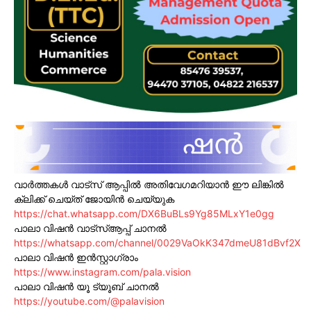
വാർത്തകൾ വാട്സ് ആപ്പിൽ അതിവേഗമറിയാൻ ഈ ലിങ്കിൽ
ക്ലിക്ക് ചെയ്ത് ജോയിൻ ചെയ്യുക
https://chat.whatsapp.com/DX6BuBLs9Yg85MLxY1e0gg
പാലാ വിഷൻ വാട്സ്ആപ്പ് ചാനൽ
https://whatsapp.com/channel/0029VaOkK347dmeU81dBvf2X
പാലാ വിഷൻ ഇൻസ്റ്റാഗ്രാം
https://www.instagram.com/pala.vision
പാലാ വിഷൻ യൂ ട്യൂബ് ചാനൽ
https://youtube.com/@palavision