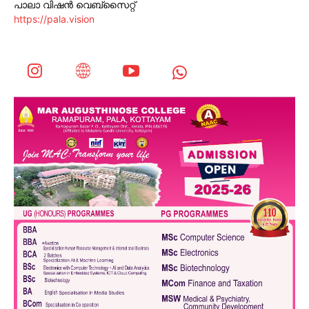
പാലാ വിഷൻ വെബ്സൈറ്റ്
https://pala.vision