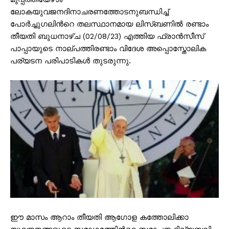
ലോകയുവജനദിനാചരണത്തോടനുബന്ധിച്ച്
പോർച്ചുഗലിൻറെ തലസ്ഥാനമായ ലിസ്ബണിൽ രണ്ടാം
തീയതി ബുധനാഴ്ച (02/08/23) എത്തിയ ഫ്രാൻസീസ്
പാപ്പായുടെ നാല്പത്തിരണ്ടാം വിദേശ അപ്പൊസ്തോലിക
പര്യടന പരിപാടികൾ തുടരുന്നു.
ഈ മാസം ആറാം തീയതി ആഗോള കത്തോലിക്കാ