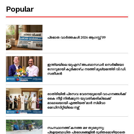
Popular
പ്രഭാത വാർത്തകൾ 2026 ആഗസ്റ്റ് 09
ഇന്ത്യയിലെ യുഎസ് അംബാസഡർ സെർജിയോ
ഗോറുമായി കൂടിക്കാഴ്ച നടത്തി മുഖ്യമന്ത്രി വി.ഡി.
സതീശൻ
രാത്രിയിൽ പ്രസവ വേദനയുമായി വാഹനങ്ങൾക്ക്
കൈ നീട്ടി നിൽക്കുന്ന യുവതിക്കരികിലേക്ക്
മാലാഖയായി എത്തിയത് മാർ സ്ലീവാ
മെഡിസിറ്റിയിലെ നഴ്സ്
സംസ്ഥാനത്ത് കനത്ത മഴ തുടരുന്നു;
പ്രളയബാധിത പ്രദേശങ്ങളിൽ ദുരിതമൊഴിയാതെ