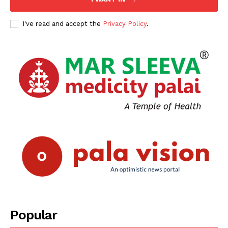
SUBSCRIBE NOW
I've read and accept the
Privacy Policy
.
PALA VISION
About
Contact us
Subscription Plans
My account
Grievance Redressal
Popular