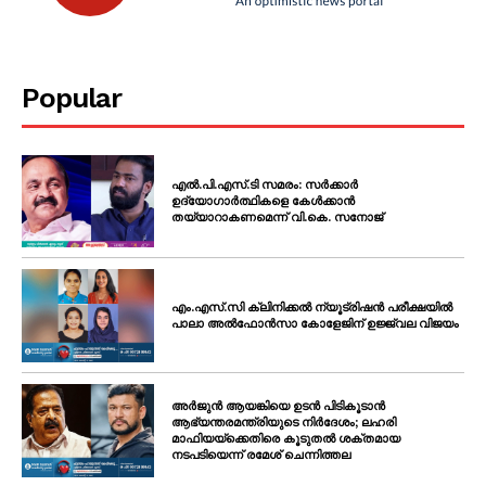
Popular
എൽ.പി.എസ്.ടി സമരം: സർക്കാർ
ഉദ്യോഗാർത്ഥികളെ കേൾക്കാൻ
തയ്യാറാകണമെന്ന് വി.കെ. സനോജ്
എം.എസ്.സി ക്ലിനിക്കൽ ന്യൂട്രിഷൻ പരീക്ഷയിൽ
പാലാ അൽഫോൻസാ കോളേജിന് ഉജ്ജ്വല വിജയം
അർജുൻ ആയങ്കിയെ ഉടൻ പിടികൂടാൻ
ആഭ്യന്തരമന്ത്രിയുടെ നിർദേശം; ലഹരി
മാഫിയയ്ക്കെതിരെ കൂടുതൽ ശക്തമായ
നടപടിയെന്ന് രമേശ് ചെന്നിത്തല