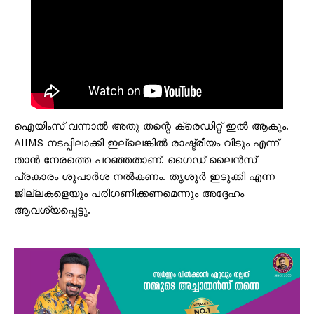
ഐയിംസ് വന്നാൽ അതു തന്റെ ക്രെഡിറ്റ്‌ ഇൽ ആകും.
AIIMS നടപ്പിലാക്കി ഇല്ലെങ്കിൽ രാഷ്ട്രീയം വിടും എന്ന്
താൻ നേരത്തെ പറഞ്ഞതാണ്. ഗൈഡ് ലൈൻസ്
പ്രകാരം ശുപാർശ നൽകണം. തൃശൂർ ഇടുക്കി എന്ന
ജില്ലകളെയും പരിഗണിക്കണമെന്നും അദ്ദേഹം
ആവശ്യപ്പെട്ടു.