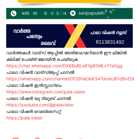
വാർത്തകൾ വാട്സ് ആപ്പിൽ അതിവേഗമറിയാൻ ഈ ലിങ്കിൽ
ക്ലിക്ക് ചെയ്ത് ജോയിൻ ചെയ്യുക
https://chat.whatsapp.com/DX6BuBLs9Yg85MLxY1e0gg
പാലാ വിഷൻ വാട്സ്ആപ്പ് ചാനൽ
https://whatsapp.com/channel/0029VaOkK347dmeU81dBvf2X
പാലാ വിഷൻ ഇൻസ്റ്റാഗ്രാം
https://www.instagram.com/pala.vision
പാലാ വിഷൻ യൂ ട്യൂബ് ചാനൽ
https://youtube.com/@palavision
പാലാ വിഷൻ വെബ്സൈറ്റ്
https://pala.vision