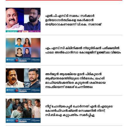
എൽ.പി.എസ്.ടി സമരം: സർക്കാർ
ഉദ്യോഗാർത്ഥികളെ കേൾക്കാൻ
തയ്യാറാകണമെന്ന് വി.കെ. സനോജ്
എം.എസ്.സി ക്ലിനിക്കൽ ന്യൂട്രിഷൻ പരീക്ഷയിൽ
പാലാ അൽഫോൻസാ കോളേജിന് ഉജ്ജ്വല വിജയം
അർജുൻ ആയങ്കിയെ ഉടൻ പിടികൂടാൻ
ആഭ്യന്തരമന്ത്രിയുടെ നിർദേശം; ലഹരി
മാഫിയയ്ക്കെതിരെ കൂടുതൽ ശക്തമായ
നടപടിയെന്ന് രമേശ് ചെന്നിത്തല
നീറ്റ് ചോദ്യപേപ്പർ ചോർന്നത് എൻ.ടി.എയുടെ
കോൺഫിഡൻഷ്യൽ സെക്ഷനിൽ നിന്ന്;
സി.ബി.ഐ കുറ്റപത്രം സമർപ്പിച്ചു