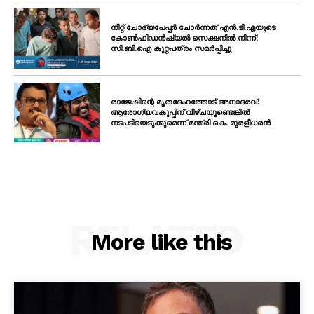
നീറ്റ് ചോദ്യപേപ്പർ ചോർന്നത് എൻ.ടി.എയുടെ
കോൺഫിഡൻഷ്യൽ സെക്ഷനിൽ നിന്ന്;
സി.ബി.ഐ കുറ്റപത്രം സമർപ്പിച്ചു
രാജേഷിന്റെ മൃതദേഹത്തോട് അനാദരവ്:
ആരോഗ്യവകുപ്പിന് വീഴ്ചയുണ്ടെങ്കിൽ
നടപടിയെടുക്കുമെന്ന് മന്ത്രി കെ. മുരളീധരൻ
RELATED
More like this