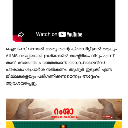
ഐയിംസ് വന്നാൽ അതു തന്റെ ക്രെഡിറ്റ്‌ ഇൽ ആകും.
AIIMS നടപ്പിലാക്കി ഇല്ലെങ്കിൽ രാഷ്ട്രീയം വിടും എന്ന്
താൻ നേരത്തെ പറഞ്ഞതാണ്. ഗൈഡ് ലൈൻസ്
പ്രകാരം ശുപാർശ നൽകണം. തൃശൂർ ഇടുക്കി എന്ന
ജില്ലകളെയും പരിഗണിക്കണമെന്നും അദ്ദേഹം
ആവശ്യപ്പെട്ടു.