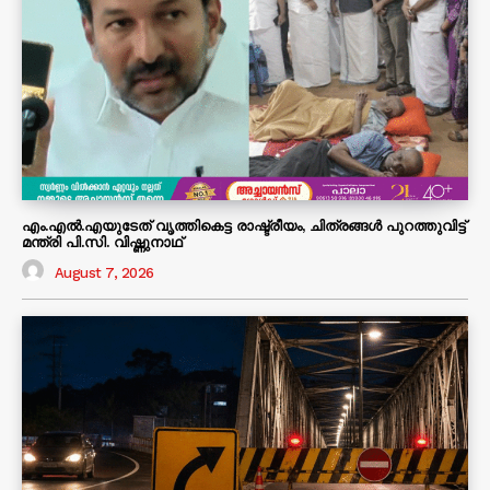
എം.എൽ.എയുടേത് വൃത്തികെട്ട രാഷ്ട്രീയം, ചിത്രങ്ങൾ പുറത്തുവിട്ട്
മന്ത്രി പി.സി. വിഷ്ണുനാഥ്
August 7, 2026