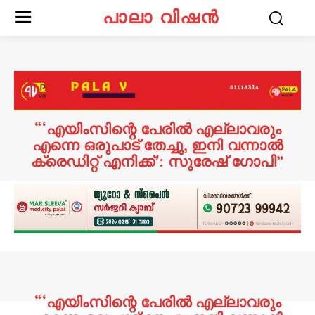
പാലാ വിഷൻ
“‘എയിംസിന്റെ പേരിൽ എല്ലാവരും
എന്നെ ഒരുപാട് തേച്ചു, ഇനി വന്നാൽ
ക്രെഡിറ്റ് എനിക്ക്’: സുരേഷ് ഗോപി”
“‘എയിംസിന്റെ പേരിൽ എല്ലാവരും