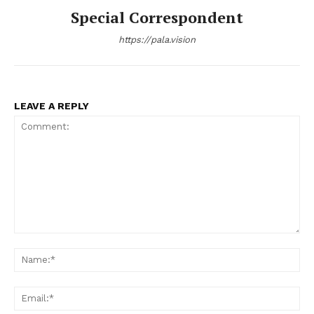
Special Correspondent
https://pala.vision
LEAVE A REPLY
Comment:
Na
Ema