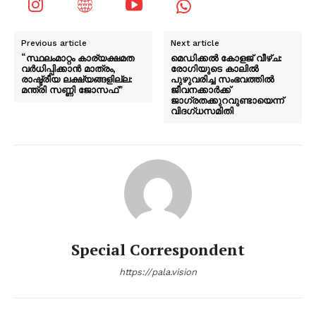
Previous article
Next article
“സ്ഥലംമാറ്റം കാര്യക്ഷമത
മെഡിക്കൽ കോളജ് വീഴ്ച:
വര്‍ധിപ്പിക്കാന്‍ മാത്രം,
രോഗിയുടെ കാലിൽ
രാഷ്ട്രീയ ലക്ഷ്യങ്ങളില്ല:
പുഴുവരിച്ച സംഭവത്തിൽ
മന്ത്രി സണ്ണി ജോസഫ്”
ജീവനക്കാർക്ക്
ജാഗ്രതക്കുറവുണ്ടായെന്ന്
വിദഗ്ധസമിതി
Special Correspondent
https://pala.vision