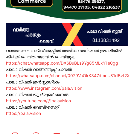
വാർത്തകൾ വാട്സ് ആപ്പിൽ അതിവേഗമറിയാൻ ഈ ലിങ്കിൽ
ക്ലിക്ക് ചെയ്ത് ജോയിൻ ചെയ്യുക
https://chat.whatsapp.com/DX6BuBLs9Yg85MLxY1e0gg
പാലാ വിഷൻ വാട്സ്ആപ്പ് ചാനൽ
https://whatsapp.com/channel/0029VaOkK347dmeU81dBvf2X
പാലാ വിഷൻ ഇൻസ്റ്റാഗ്രാം
https://www.instagram.com/pala.vision
പാലാ വിഷൻ യൂ ട്യൂബ് ചാനൽ
https://youtube.com/@palavision
പാലാ വിഷൻ വെബ്സൈറ്റ്
https://pala.vision