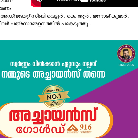
മസമാണ്
Subscription Plans
ാരണം.
ക്കേറ്റ് സിബി വെട്ടൂർ , കെ. ആർ . മനോജ് കുമാർ ,
My account
ർ പത്രസമ്മേളനത്തിൽ പങ്കെടുത്തു .
Grievance Redressal
E NOW