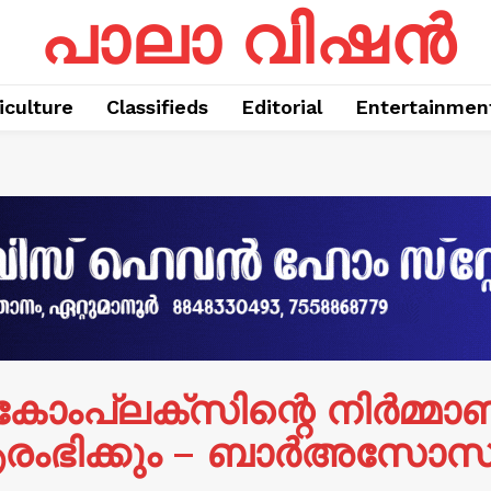
പാലാ വിഷൻ
iculture
Classifieds
Editorial
Entertainmen
ട്കോംപ്ലക്സിന്റെ നിർമ്മ
രംഭിക്കും – ബാർഅസോ