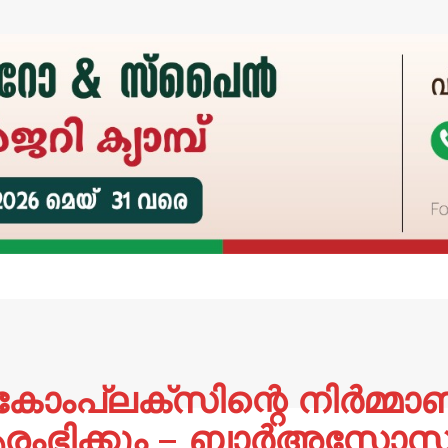
ട്കോംപ്ലക്സിന്റെ നിർമ്മ
രംഭിക്കും – ബാർഅസോ