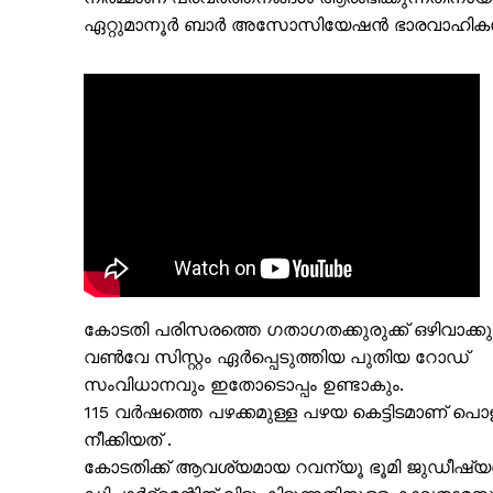
ഏറ്റുമാനൂർ ബാർ അസോസിയേഷൻ ഭാരവാഹികൾ പ
കോടതി പരിസരത്തെ ഗതാഗതക്കുരുക്ക് ഒഴിവാക്കുന
PALA V
വൺവേ സിസ്റ്റം ഏർപ്പെടുത്തിയ പുതിയ റോഡ്
സംവിധാനവും ഇതോടൊപ്പം ഉണ്ടാകും.
115 വർഷത്തെ പഴക്കമുള്ള പഴയ കെട്ടിടമാണ് പൊളി
നീക്കിയത് .
കോടതിക്ക് ആവശ്യമായ റവന്യൂ ഭൂമി ജുഡീഷ്