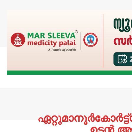
ഏറ്റുമാനൂർകോർട്
ഉടൻ ആ