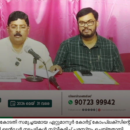
 കോടതി സമുച്ചയമായ ഏറ്റുമാനൂർ കോർട്ട് കോംപ്ലക്സിന്റ
യി ടെൻഡർ നടപടികൾ സ്വീകരിച്ച് പരസ്യം ചെയ്തതായി