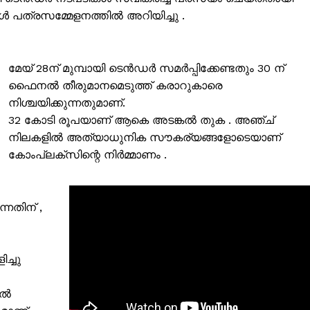
ത്രസമ്മേളനത്തിൽ അറിയിച്ചു .
മേയ് 28ന് മുമ്പായി ടെൻഡർ സമർപ്പിക്കേണ്ടതും 30 ന്
ഫൈനൽ തീരുമാനമെടുത്ത് കരാറുകാരെ
നിശ്ചയിക്കുന്നതുമാണ്.
32 കോടി രൂപയാണ് ആകെ അടങ്കൽ തുക . അഞ്ച്
നിലകളിൽ അത്യാധുനിക സൗകര്യങ്ങളോടെയാണ്
കോംപ്ലക്സിന്റെ നിർമ്മാണം .
്നതിന് ,
ISION
PALA VISION
ച്ചു
About
യൽ
Contact us