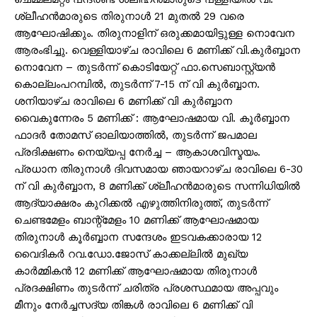
ശ്ലീഹൻമാരുടെ തിരുനാൾ 21 മുതൽ 29 വരെ
ആഘോഷിക്കും. തിരുനാളിന് ഒരുക്കമായിട്ടുള്ള നൊവേന
ആരംഭിച്ചു. വെള്ളിയാഴ്ച രാവിലെ 6 മണിക്ക് വി.കുർബ്ബാന
നൊവേന – തുടർന്ന് കൊടിയേറ്റ് ഫാ.സെബാസ്റ്റ്യൻ
കൊല്ലംപറമ്പിൽ, തുടർന്ന് 7-15 ന് വി കുർബ്ബാന.
ശനിയാഴ്ച രാവിലെ 6 മണിക്ക് വി കുർബ്ബാന
വൈകുന്നേരം 5 മണിക്ക് : ആഘോഷമായ വി. കൂർബ്ബാന
ഫാദർ തോമസ് ഓലിയാത്തിൽ, തുടർന്ന് ജപമാല
പ്രദിക്ഷണം നെയ്യപ്പ നേർച്ച – ആകാശവിസ്മയം.
പ്രധാന തിരുനാൾ ദിവസമായ ഞായറാഴ്ച രാവിലെ 6-30
ന് വി കുർബ്ബാന, 8 മണിക്ക് ശ്ലീഹൻമാരുടെ സന്നിധിയിൽ
ആദ്യാക്ഷരം കുറിക്കൽ എഴുത്തിനിരുത്ത്, തുടർന്ന്
ചെണ്ടമേളം ബാന്റ്മേളം 10 മണിക്ക് ആഘോഷമായ
തിരുനാൾ കൂർബ്ബാന സന്ദേശം ഇടവകക്കാരായ 12
വൈദികർ റവ.ഡോ.ജോസ് കാക്കല്ലിൽ മുഖ്യ
കാർമ്മികൻ 12 മണിക്ക് ആഘോഷമായ തിരുനാൾ
പ്രദക്ഷിണം തുടർന്ന് ചരിത്ര പ്രശസ്ഥമായ അപ്പവും
മീനും നേർച്ചസദ്യ തിങ്കൾ രാവിലെ 6 മണിക്ക് വി