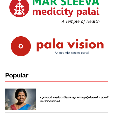
Popular
പൂഞ്ഞാർ പയ്യാനിത്തോട്ടം മണപ്പാട്ട് ഗ്രേസി ജോസ്
നിര്യാതയായി