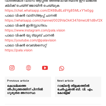
വാർത്തകൾ വാട്സ് ആപ്പിൽ അതിവേഗമറിയാൻ ഈ ലിങ്കിൽ
ക്ലിക്ക് ചെയ്ത് ജോയിൻ ചെയ്യുക
https://chat.whatsapp.com/DX6BuBLs9Yg85MLxY1e0gg
പാലാ വിഷൻ വാട്സ്ആപ്പ് ചാനൽ
https://whatsapp.com/channel/0029VaOkK347dmeU81dBvf2X
പാലാ വിഷൻ ഇൻസ്റ്റാഗ്രാം
https://www.instagram.com/pala.vision
പാലാ വിഷൻ യൂ ട്യൂബ് ചാനൽ
https://youtube.com/@palavision
പാലാ വിഷൻ വെബ്സൈറ്റ്
https://pala.vision
Previous article
Next article
കൊല്ലത്തെ
റാങ്കിന്റെ തിളക്കത്തിൽ
തീപിടുത്തത്തിന് പിന്നിൽ
ചേർപ്പുക്കൽ ബി. വി. എം.
ഗുരുതര അനാസ്ഥ
കോളേജ്