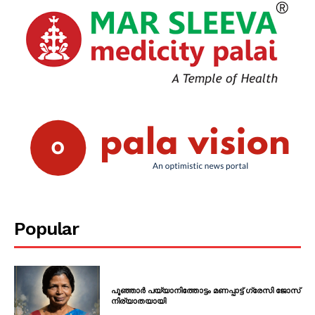
SUBSCRIBE NOW
PALA VISION
About
Contact us
Subscription Plans
My account
Grievance Redressal
Popular
പൂഞ്ഞാർ പയ്യാനിത്തോട്ടം മണപ്പാട്ട് ഗ്രേസി ജോസ്
നിര്യാതയായി