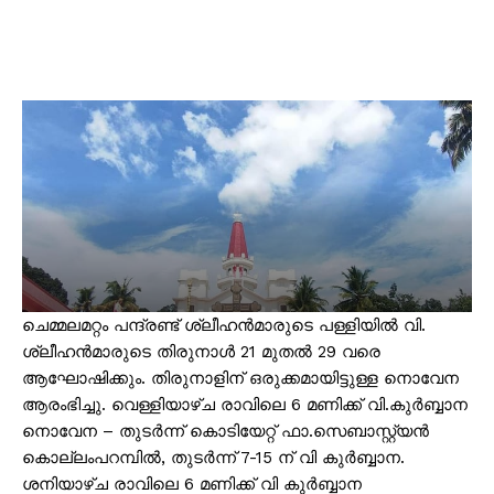
ചെമ്മലമറ്റം പന്ദ്രണ്ട് ശ്ലീഹൻമാരുടെ പള്ളിയിൽ വി.
ശ്ലീഹൻമാരുടെ തിരുനാൾ 21 മുതൽ 29 വരെ
ആഘോഷിക്കും. തിരുനാളിന് ഒരുക്കമായിട്ടുള്ള നൊവേന
ആരംഭിച്ചു. വെള്ളിയാഴ്ച രാവിലെ 6 മണിക്ക് വി.കുർബ്ബാന
നൊവേന – തുടർന്ന് കൊടിയേറ്റ് ഫാ.സെബാസ്റ്റ്യൻ
കൊല്ലംപറമ്പിൽ, തുടർന്ന് 7-15 ന് വി കുർബ്ബാന.
ശനിയാഴ്ച രാവിലെ 6 മണിക്ക് വി കുർബ്ബാന