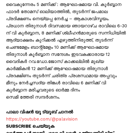
വൈകുന്നേരം 5 മണിക്ക് : ആഘോഷമായ വി. കൂർബ്ബാന
ഫാദർ തോമസ് ഓലിയാത്തിൽ, തുടർന്ന് ജപമാല
പ്രദിക്ഷണം നെയ്യപ്പ നേർച്ച – ആകാശവിസ്മയം.
പ്രധാന തിരുനാൾ ദിവസമായ ഞായറാഴ്ച രാവിലെ 6-30
ന് വി കുർബ്ബാന, 8 മണിക്ക് ശ്ലീഹൻമാരുടെ സന്നിധിയിൽ
ആദ്യാക്ഷരം കുറിക്കൽ എഴുത്തിനിരുത്ത്, തുടർന്ന്
ചെണ്ടമേളം ബാന്റ്മേളം 10 മണിക്ക് ആഘോഷമായ
തിരുനാൾ കൂർബ്ബാന സന്ദേശം ഇടവകക്കാരായ 12
വൈദികർ റവ.ഡോ.ജോസ് കാക്കല്ലിൽ മുഖ്യ
കാർമ്മികൻ 12 മണിക്ക് ആഘോഷമായ തിരുനാൾ
പ്രദക്ഷിണം തുടർന്ന് ചരിത്ര പ്രശസ്ഥമായ അപ്പവും
മീനും നേർച്ചസദ്യ തിങ്കൾ രാവിലെ 6 മണിക്ക് വി
കുർബ്ബാന മരിച്ചവരുടെ ഓർമ്മ ദിനം
സെമി ത്തേരി സന്ദർശനം.
പാലാ വിഷൻ യൂ ട്യൂബ് ചാനൽ
https://youtube.com/@palavision
SUBSCRIBE ചെയ്യുക