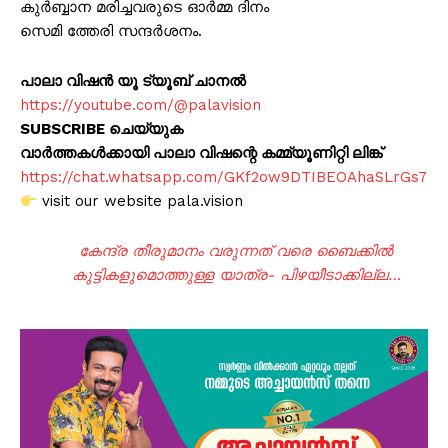
കുർബ്ബാന മരിച്ചവരുടെ ഓർമ്മ ദിനം
സെമി ത്തേരി സന്ദർശനം.
പാലാ വിഷൻ യൂ ട്യൂബ് ചാനൽ
https://youtube.com/@palavision
SUBSCRIBE ചെയ്യുക
വാർത്തകൾക്കായി പാലാ വിഷന്റെ കമ്മ്യൂണിറ്റി ലിങ്ക്
https://chat.whatsapp.com/GKf2ow9DTIBEOAhaSLrGs7
visit our website pala.vision
കേന്ദ്ര തീരുമാനം വരുന്നത് വരെ ബൈക്കില്‍
കുട്ടികളുമൊത്തുള്ള യാത്ര- പിഴയീടാക്കില്ല…