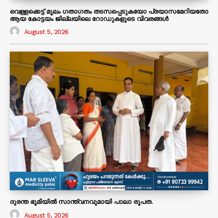
വെള്ളക്കെട്ട് മൂലം ഗതാഗതം തടസപ്പെടുകയോ പ്രയാസമേറിയതോ
ആയ കോട്ടയം ജില്ലയിലെ റോഡുകളുടെ വിവരങ്ങൾ
August 5, 2026
ദുരന്ത ഭൂമിയിൽ സാന്ത്വനവുമായി പാലാ രൂപത.
August 5, 2026