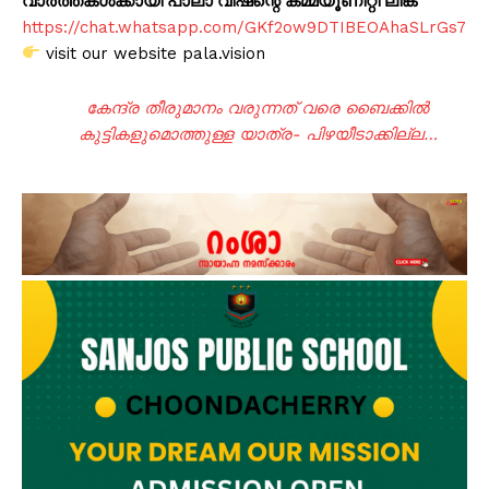
വാർത്തകൾക്കായി പാലാ വിഷന്റെ കമ്മ്യൂണിറ്റി ലിങ്ക്
https://chat.whatsapp.com/GKf2ow9DTIBEOAhaSLrGs7
visit our website pala.vision
കേന്ദ്ര തീരുമാനം വരുന്നത് വരെ ബൈക്കില്‍
കുട്ടികളുമൊത്തുള്ള യാത്ര- പിഴയീടാക്കില്ല…