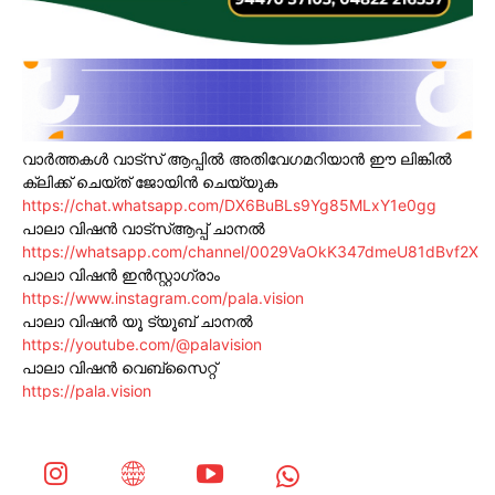
വാർത്തകൾ വാട്സ് ആപ്പിൽ അതിവേഗമറിയാൻ ഈ ലിങ്കിൽ
ക്ലിക്ക് ചെയ്ത് ജോയിൻ ചെയ്യുക
https://chat.whatsapp.com/DX6BuBLs9Yg85MLxY1e0gg
പാലാ വിഷൻ വാട്സ്ആപ്പ് ചാനൽ
https://whatsapp.com/channel/0029VaOkK347dmeU81dBvf2X
പാലാ വിഷൻ ഇൻസ്റ്റാഗ്രാം
https://www.instagram.com/pala.vision
പാലാ വിഷൻ യൂ ട്യൂബ് ചാനൽ
https://youtube.com/@palavision
പാലാ വിഷൻ വെബ്സൈറ്റ്
https://pala.vision