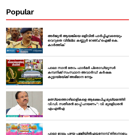
Popular
അർജുൻ ആയങ്കിയെ ഒളിവിൽ പാർപ്പിച്ചവരെയും
വെറുതെ വിടില്ല: കണ്ണൂർ റേഞ്ച് ഐജി കെ.
കാർത്തിക്
പാലാ സാൻ തോം ഫാർമർ പ്രൊഡ്യൂസർ
കമ്പനിക്ക് സംസ്ഥാന അവാർഡ്: കർഷക
കൂട്ടായ്മയ്ക്ക് അഭിമാന നേട്ടം
മത്സ്യത്തൊഴിലാളികളെ ആക്ഷേപിച്ച മുഖ്യമന്ത്രി
വി.ഡി. സതീശൻ മാപ്പ് പറയണം”: വി. മുരളിധരൻ
എംഎൽഎ
പാലാ ളാലം പഴയ പള്ളിയിൽഎട്ടുനോമ്പ് തിരുനാളും