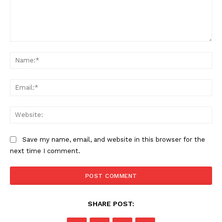
Comment:
Na
Ema
PALA VISION
Web
Save my name, email, and website in this browser for the
next time I comment.
SHARE POST: