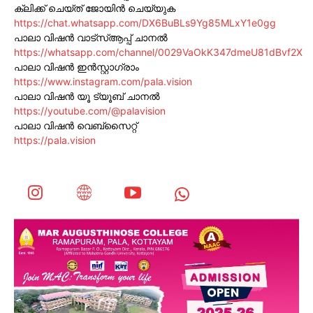
ക്ലിക്ക് ചെയ്ത് ജോയിൻ ചെയ്യുക
https://chat.whatsapp.com/DX6BuBLs9Yg85MLxY1e0gg
പാലാ വിഷൻ വാട്സ്ആപ്പ് ചാനൽ
https://whatsapp.com/channel/0029VaOkK347dmeU81dBvf2X
പാലാ വിഷൻ ഇൻസ്റ്റാഗ്രാം
https://www.instagram.com/pala.vision
പാലാ വിഷൻ യൂ ട്യൂബ് ചാനൽ
https://youtube.com/@palavision
പാലാ വിഷൻ വെബ്സൈറ്റ്
https://pala.vision