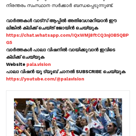
നിരന്തരം സംസ്ഥാന സർക്കാർ ബന്ധപ്പെടുന്നുണ്ട്.
വാർത്തകൾ വാട്സ് ആപ്പിൽ അതിവേഗമറിയാൻ ഈ
ലിങ്കിൽ ക്ലിക്ക് ചെയ്ത് ജോയിൻ ചെയ്യുക
https://chat.whatsapp.com/IQxWMj8ftCQ3njOB5QBP
G5
വാർത്തകൾ പാലാ വിഷനിൽ വായിക്കുവാൻ ഇവിടെ
ക്ലിക്ക് ചെയ്യുക
Website
pala.vision
പാലാ വിഷൻ യൂ ട്യൂബ് ചാനൽ SUBSCRIBE ചെയ്യുക
https://youtube.com/@palavision