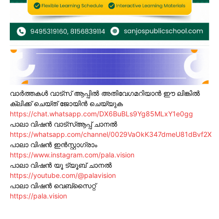
വാർത്തകൾ വാട്സ് ആപ്പിൽ അതിവേഗമറിയാൻ ഈ ലിങ്കിൽ
ക്ലിക്ക് ചെയ്ത് ജോയിൻ ചെയ്യുക
https://chat.whatsapp.com/DX6BuBLs9Yg85MLxY1e0gg
പാലാ വിഷൻ വാട്സ്ആപ്പ് ചാനൽ
https://whatsapp.com/channel/0029VaOkK347dmeU81dBvf2X
പാലാ വിഷൻ ഇൻസ്റ്റാഗ്രാം
https://www.instagram.com/pala.vision
പാലാ വിഷൻ യൂ ട്യൂബ് ചാനൽ
https://youtube.com/@palavision
പാലാ വിഷൻ വെബ്സൈറ്റ്
https://pala.vision