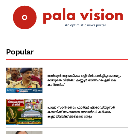
Popular
അർജുൻ ആയങ്കിയെ ഒളിവിൽ പാർപ്പിച്ചവരെയും
വെറുതെ വിടില്ല: കണ്ണൂർ റേഞ്ച് ഐജി കെ.
കാർത്തിക്
പാലാ സാൻ തോം ഫാർമർ പ്രൊഡ്യൂസർ
കമ്പനിക്ക് സംസ്ഥാന അവാർഡ്: കർഷക
കൂട്ടായ്മയ്ക്ക് അഭിമാന നേട്ടം