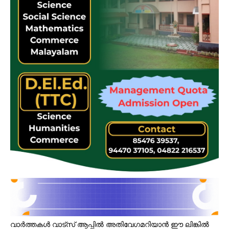
വാർത്തകൾ വാട്സ് ആപ്പിൽ അതിവേഗമറിയാൻ ഈ ലിങ്കിൽ