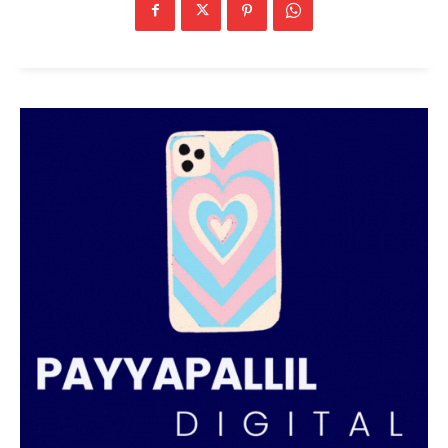
SUBSCRIBE NOW
PALA VISION
About
Contact us
Subscription Plans
My account
Grievance Redressal