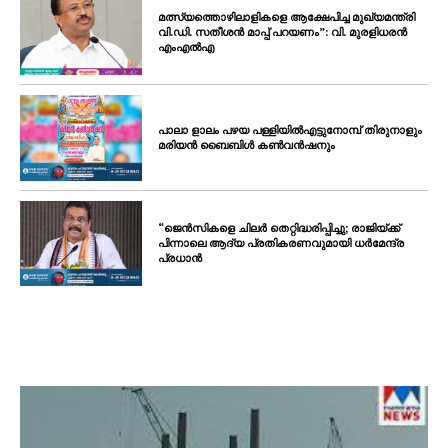
മത്സ്യത്തൊഴിലാളികളെ ആക്ഷേപിച്ച മുഖ്യമന്ത്രി
വി.ഡി. സതീശൻ മാപ്പ് പറയണം”: വി. മുരളിധരൻ
എംഎൽഎ
പാലാ ളാലം പഴയ പള്ളിയിൽഎട്ടുനോമ്പ് തിരുനാളും
മരിയൻ ബൈബിൾ കൺവൻഷനും
“ജെൻസികളെ ചിലർ തെറ്റിദ്ധരിപ്പിച്ചു; രാജിയ്ക്ക്
പിന്നാലെ ആദ്യ പ്രതികരണവുമായി ധർമേന്ദ്ര
പ്രധാൻ