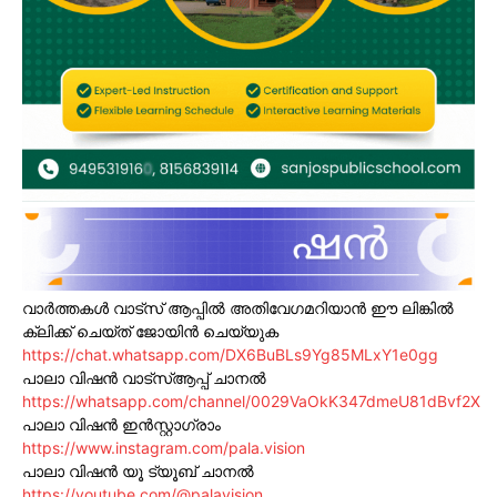
വാർത്തകൾ വാട്സ് ആപ്പിൽ അതിവേഗമറിയാൻ ഈ ലിങ്കിൽ
ക്ലിക്ക് ചെയ്ത് ജോയിൻ ചെയ്യുക
https://chat.whatsapp.com/DX6BuBLs9Yg85MLxY1e0gg
പാലാ വിഷൻ വാട്സ്ആപ്പ് ചാനൽ
https://whatsapp.com/channel/0029VaOkK347dmeU81dBvf2X
പാലാ വിഷൻ ഇൻസ്റ്റാഗ്രാം
https://www.instagram.com/pala.vision
പാലാ വിഷൻ യൂ ട്യൂബ് ചാനൽ
https://youtube.com/@palavision