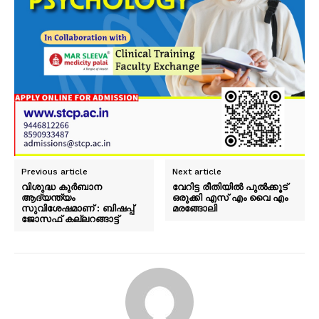
Previous article
Next article
വിശുദ്ധ കുര്‍ബാന
വേറിട്ട രീതിയിൽ പുൽക്കൂട്
ആദ്യന്ത്യം
ഒരുക്കി എസ് എം വൈ എം
സുവിശേഷമാണ് : ബിഷപ്പ്
മരങ്ങോലി
ജോസഫ് കല്ലറങ്ങാട്ട്