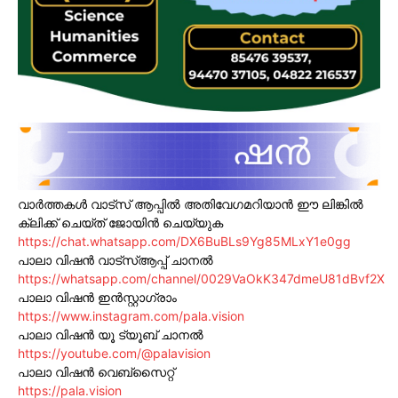
വാർത്തകൾ വാട്സ് ആപ്പിൽ അതിവേഗമറിയാൻ ഈ ലിങ്കിൽ
ക്ലിക്ക് ചെയ്ത് ജോയിൻ ചെയ്യുക
https://chat.whatsapp.com/DX6BuBLs9Yg85MLxY1e0gg
പാലാ വിഷൻ വാട്സ്ആപ്പ് ചാനൽ
https://whatsapp.com/channel/0029VaOkK347dmeU81dBvf2X
പാലാ വിഷൻ ഇൻസ്റ്റാഗ്രാം
https://www.instagram.com/pala.vision
പാലാ വിഷൻ യൂ ട്യൂബ് ചാനൽ
https://youtube.com/@palavision
പാലാ വിഷൻ വെബ്സൈറ്റ്
https://pala.vision