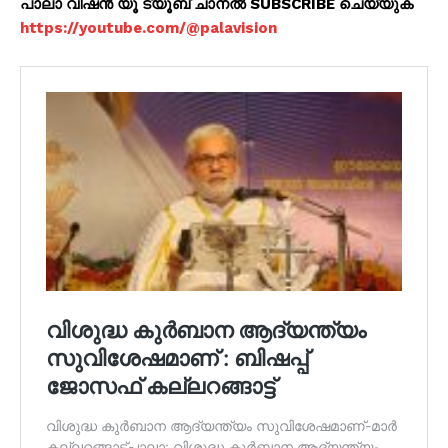
പാലാ വിഷൻ യൂ ട്യൂബ് ചാനൽ SUBSCRIBE ചെയ്യുക
https://youtube.com/@palavision