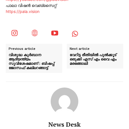
പാലാ വിഷൻ വെബ്സൈറ്റ്
https://pala.vision
Previous article
Next article
വിശുദ്ധ കുര്‍ബാന
വേറിട്ട രീതിയിൽ പുൽക്കൂട്
ആദ്യന്ത്യം
ഒരുക്കി എസ് എം വൈ എം
സുവിശേഷമാണ് : ബിഷപ്പ്
മരങ്ങോലി
ജോസഫ് കല്ലറങ്ങാട്ട്
News Desk