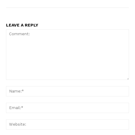
LEAVE A REPLY
Comment:
Na
Ema
Web