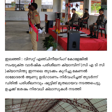
ഇലഞ്ഞി : വിസറ്റ് എഞ്ചിനീയറിംഗ് കോളേജിൽ
സംയുക്ത വാർഷിക പരിശീലന ക്യാമ്പിന് (സി എ ടി സി
)ക്യാമ്പിന്തു ഇന്നലെ തുടക്കം കുറിച്ചു.കേണൽ
ദാമോദരൻ ആണു ഉദ്ഗാടണം നിർവഹിച്ചത് തുടർന്ന്
ഡ്രിൽ പരിശീലനവും ഷൂട്ടിങ് മുതലായവ നടത്തപെട്ടു.
ഉച്ചക്ക് ശേഷം നിരവധി ക്ലാസുകൾ നടത്തി