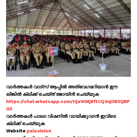
വാർത്തകൾ വാട്സ് ആപ്പിൽ അതിവേഗമറിയാൻ ഈ
ലിങ്കിൽ ക്ലിക്ക് ചെയ്ത് ജോയിൻ ചെയ്യുക
https://chat.whatsapp.com/IQxWMj8ftCQ3njOB5QBP
G5
വാർത്തകൾ പാലാ വിഷനിൽ വായിക്കുവാൻ ഇവിടെ
ക്ലിക്ക് ചെയ്യുക
Website
pala.vision