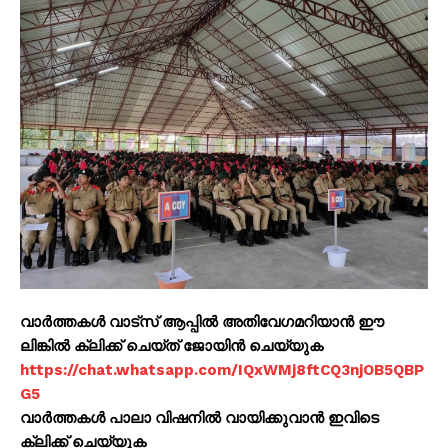
വാർത്തകൾ വാട്സ് ആപ്പിൽ അതിവേഗമറിയാൻ ഈ
ലിങ്കിൽ ക്ലിക്ക് ചെയ്ത് ജോയിൻ ചെയ്യുക
https://chat.whatsapp.com/IQxWMj8ftCQ3njOB5QBP
G5
വാർത്തകൾ പാലാ വിഷനിൽ വായിക്കുവാൻ ഇവിടെ
ക്ലിക്ക് ചെയ്യുക