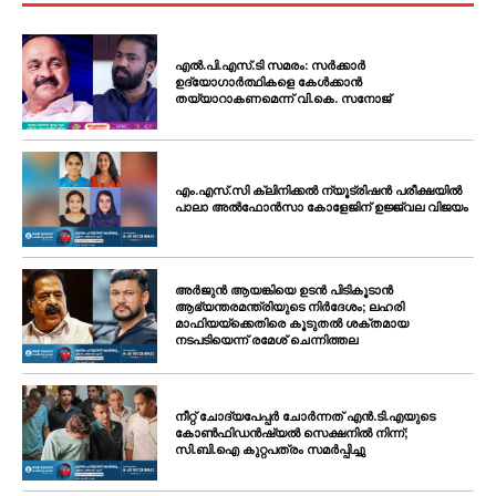
എൽ.പി.എസ്.ടി സമരം: സർക്കാർ
ഉദ്യോഗാർത്ഥികളെ കേൾക്കാൻ
തയ്യാറാകണമെന്ന് വി.കെ. സനോജ്
എം.എസ്.സി ക്ലിനിക്കൽ ന്യൂട്രിഷൻ പരീക്ഷയിൽ
പാലാ അൽഫോൻസാ കോളേജിന് ഉജ്ജ്വല വിജയം
അർജുൻ ആയങ്കിയെ ഉടൻ പിടികൂടാൻ
ആഭ്യന്തരമന്ത്രിയുടെ നിർദേശം; ലഹരി
മാഫിയയ്ക്കെതിരെ കൂടുതൽ ശക്തമായ
നടപടിയെന്ന് രമേശ് ചെന്നിത്തല
നീറ്റ് ചോദ്യപേപ്പർ ചോർന്നത് എൻ.ടി.എയുടെ
കോൺഫിഡൻഷ്യൽ സെക്ഷനിൽ നിന്ന്;
സി.ബി.ഐ കുറ്റപത്രം സമർപ്പിച്ചു