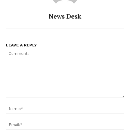
News Desk
LEAVE A REPLY
PALA VISION
Comment:
Na
Ema