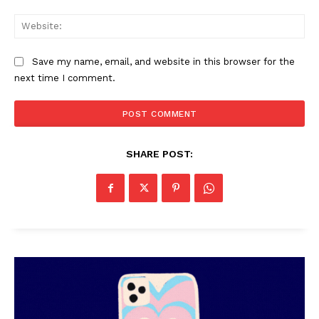
SUBSCRIBE NOW
Web
Save my name, email, and website in this browser for the
PALA VISION
next time I comment.
About
Contact us
Subscription Plans
SHARE POST:
My account
Grievance Redressal