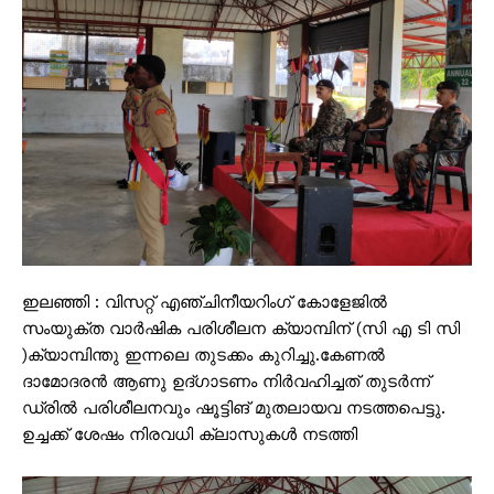
ഇലഞ്ഞി : വിസറ്റ് എഞ്ചിനീയറിംഗ് കോളേജിൽ
സംയുക്ത വാർഷിക പരിശീലന ക്യാമ്പിന് (സി എ ടി സി
)ക്യാമ്പിന്തു ഇന്നലെ തുടക്കം കുറിച്ചു.കേണൽ
ദാമോദരൻ ആണു ഉദ്ഗാടണം നിർവഹിച്ചത് തുടർന്ന്
ഡ്രിൽ പരിശീലനവും ഷൂട്ടിങ് മുതലായവ നടത്തപെട്ടു.
ഉച്ചക്ക് ശേഷം നിരവധി ക്ലാസുകൾ നടത്തി