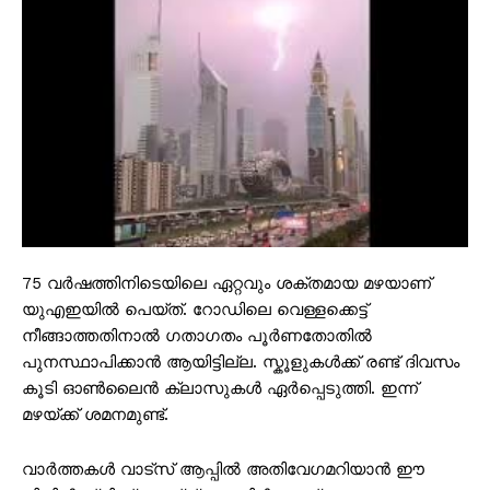
75 വർഷത്തിനിടെയിലെ ഏറ്റവും ശക്തമായ മഴയാണ്
യുഎഇയിൽ പെയ്‌ത്. റോഡിലെ വെള്ളക്കെട്ട്
നീങ്ങാത്തതിനാൽ ഗതാഗതം പൂർണതോതിൽ
പുനസ്ഥാപിക്കാൻ ആയിട്ടില്ല. സ്കൂളുകൾക്ക് രണ്ട് ദിവസം
കൂടി ഓൺലൈൻ ക്ലാസുകൾ ഏർപ്പെടുത്തി. ഇന്ന്
മഴയ്ക്ക് ശമനമുണ്ട്.
വാർത്തകൾ വാട്സ് ആപ്പിൽ അതിവേഗമറിയാൻ ഈ