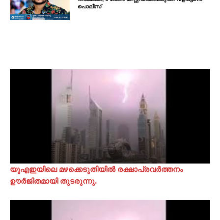
പൊലീസ്
യുഎഇയിലെ മഴക്കെടുതിയിൽ രക്ഷാപ്രവർത്തനം
ഊർജിതമായി തുടരുന്നു.