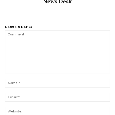
News Desk
LEAVE A REPLY
Comment:
Na
Ema
Web