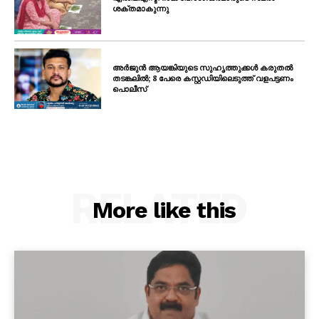
ശക്തമാകുന്നു
അർജുൻ ആയങ്കിയുടെ സുഹൃത്തുക്കൾ കരുതൽ
തടങ്കലിൽ; 8 പേരെ കസ്റ്റഡിയിലെടുത്ത് വളപട്ടണം
പൊലീസ്
RELATED
More like this