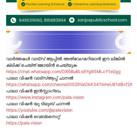
വാർത്തകൾ വാട്സ് ആപ്പിൽ അതിവേഗമറിയാൻ ഈ ലിങ്കിൽ
ക്ലിക്ക് ചെയ്ത് ജോയിൻ ചെയ്യുക
https://chat.whatsapp.com/DX6BuBLs9Yg85MLxY1e0gg
പാലാ വിഷൻ വാട്സ്ആപ്പ് ചാനൽ
https://whatsapp.com/channel/0029VaOkK347dmeU81dBvf2X
പാലാ വിഷൻ ഇൻസ്റ്റാഗ്രാം
https://www.instagram.com/pala.vision
പാലാ വിഷൻ യൂ ട്യൂബ് ചാനൽ
https://youtube.com/@palavision
പാലാ വിഷൻ വെബ്സൈറ്റ്
https://pala.vision