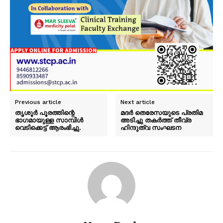
Previous article
Next article
തൃശൂർ പൂരത്തിന്റെ
മദർ തെരേസയുടെ പ്രതിമ
ഭാഗമായുള്ള സാമ്പിൾ
അടിച്ചു തകർത്ത് തീവ്ര
വെടിക്കെട്ട് ആരംഭിച്ചു.
ഹിന്ദുത്വ സംഘടന