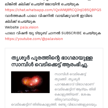
ലിങ്കിൽ ക്ലിക്ക് ചെയ്ത് ജോയിൻ ചെയ്യുക
https://chat.whatsapp.com/IQxWMj8ftCQ3njOB5QBPG5
വാർത്തകൾ പാലാ വിഷനിൽ വായിക്കുവാൻ ഇവിടെ
ക്ലിക്ക് ചെയ്യുക
Website
pala.vision
പാലാ വിഷൻ യൂ ട്യൂബ് ചാനൽ SUBSCRIBE ചെയ്യുക
https://youtube.com/@palavision