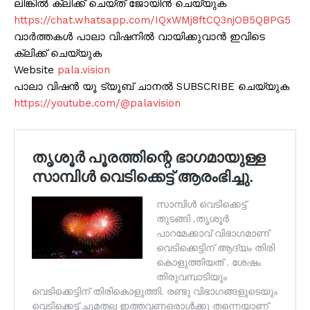
ലിങ്കിൽ ക്ലിക്ക് ചെയ്ത് ജോയിൻ ചെയ്യുക
https://chat.whatsapp.com/IQxWMj8ftCQ3njOB5QBPG5
വാർത്തകൾ പാലാ വിഷനിൽ വായിക്കുവാൻ ഇവിടെ
ക്ലിക്ക് ചെയ്യുക
Website
pala.vision
പാലാ വിഷൻ യൂ ട്യൂബ് ചാനൽ SUBSCRIBE ചെയ്യുക
https://youtube.com/@palavision