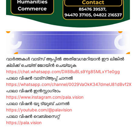
വാർത്തകൾ വാട്സ് ആപ്പിൽ അതിവേഗമറിയാൻ ഈ ലിങ്കിൽ
ക്ലിക്ക് ചെയ്ത് ജോയിൻ ചെയ്യുക
https://chat.whatsapp.com/DX6BuBLs9Yg85MLxY1e0gg
പാലാ വിഷൻ വാട്സ്ആപ്പ് ചാനൽ
https://whatsapp.com/channel/0029VaOkK347dmeU81dBvf2X
പാലാ വിഷൻ ഇൻസ്റ്റാഗ്രാം
https://www.instagram.com/pala.vision
പാലാ വിഷൻ യൂ ട്യൂബ് ചാനൽ
https://youtube.com/@palavision
പാലാ വിഷൻ വെബ്സൈറ്റ്
https://pala.vision