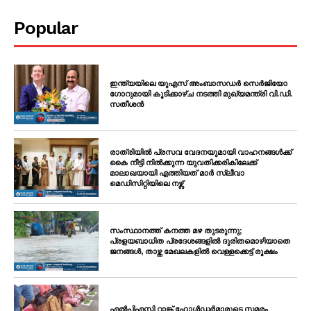
Popular
ഇന്ത്യയിലെ യുഎസ് അംബാസഡർ സെർജിയോ
ഗോറുമായി കൂടിക്കാഴ്ച നടത്തി മുഖ്യമന്ത്രി വി.ഡി.
സതീശൻ
രാത്രിയിൽ പ്രസവ വേദനയുമായി വാഹനങ്ങൾക്ക്
കൈ നീട്ടി നിൽക്കുന്ന യുവതിക്കരികിലേക്ക്
മാലാഖയായി എത്തിയത് മാർ സ്ലീവാ
മെഡിസിറ്റിയിലെ നഴ്സ്
സംസ്ഥാനത്ത് കനത്ത മഴ തുടരുന്നു;
പ്രളയബാധിത പ്രദേശങ്ങളിൽ ദുരിതമൊഴിയാതെ
ജനങ്ങൾ, താഴ്ന്ന മേഖലകളിൽ വെള്ളക്കെട്ട് രൂക്ഷം
എൽപിഎസ്ടി റാങ്ക് ഹോൾഡർമാരുടെ സമരം