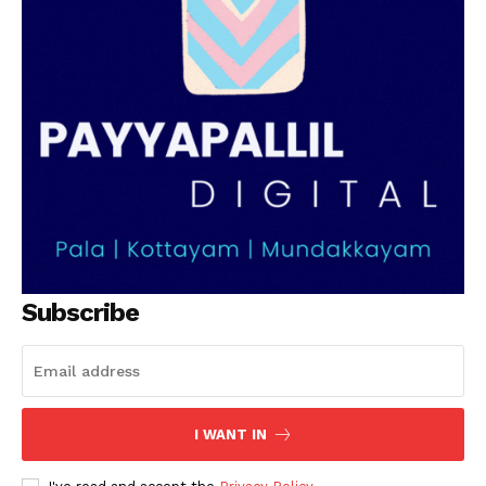
SUBSCRIBE NOW
PALA VISION
About
Contact us
Subscription Plans
My account
Grievance Redressal
Subscribe
I WANT IN