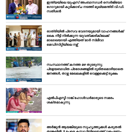
ഇന്ത്യയിലെ യുഎസ് അംബാസഡർ സെർജിയോ
ഗോറുമായി കൂടിക്കാഴ്ച നടത്തി മുഖ്യമന്ത്രി വി.ഡി.
സതീശൻ
രാത്രിയിൽ പ്രസവ വേദനയുമായി വാഹനങ്ങൾക്ക്
കൈ നീട്ടി നിൽക്കുന്ന യുവതിക്കരികിലേക്ക്
മാലാഖയായി എത്തിയത് മാർ സ്ലീവാ
മെഡിസിറ്റിയിലെ നഴ്സ്
സംസ്ഥാനത്ത് കനത്ത മഴ തുടരുന്നു;
പ്രളയബാധിത പ്രദേശങ്ങളിൽ ദുരിതമൊഴിയാതെ
ജനങ്ങൾ, താഴ്ന്ന മേഖലകളിൽ വെള്ളക്കെട്ട് രൂക്ഷം
എൽപിഎസ്ടി റാങ്ക് ഹോൾഡർമാരുടെ സമരം
ശക്തമാകുന്നു
അർജുൻ ആയങ്കിയുടെ സുഹൃത്തുക്കൾ കരുതൽ
തടങ്കലിൽ; 8 പേരെ കസ്റ്റഡിയിലെടുത്ത് വളപട്ടണം