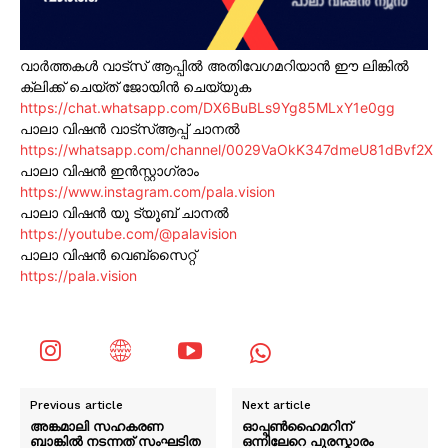
വാർത്തകൾ വാട്സ് ആപ്പിൽ അതിവേഗമറിയാൻ ഈ ലിങ്കിൽ
ക്ലിക്ക് ചെയ്ത് ജോയിൻ ചെയ്യുക
https://chat.whatsapp.com/DX6BuBLs9Yg85MLxY1e0gg
പാലാ വിഷൻ വാട്സ്ആപ്പ് ചാനൽ
https://whatsapp.com/channel/0029VaOkK347dmeU81dBvf2X
പാലാ വിഷൻ ഇൻസ്റ്റാഗ്രാം
https://www.instagram.com/pala.vision
പാലാ വിഷൻ യൂ ട്യൂബ് ചാനൽ
https://youtube.com/@palavision
പാലാ വിഷൻ വെബ്സൈറ്റ്
https://pala.vision
Previous article
Next article
അങ്കമാലി സഹകരണ
ഓപ്പൺഹൈമറിന്
ബാങ്കിൽ നടന്നത് സംഘടിത
ഒന്നിലേറെ പുരസ്കാരം