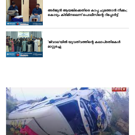
അർജുൻ ആയങ്കിക്കെതിരെ കാപ്പ ചുമത്താൻ നീക്കം;
കൊടും ക്രിമിനലെന്ന് പൊലീസിന്റെ റിപ്പോർട്ട്
‘ജ്വാല’യിൽ യുവത്വത്തിന്റെ കലാപ്രതിഭകൾ
മാറ്റുരച്ചു