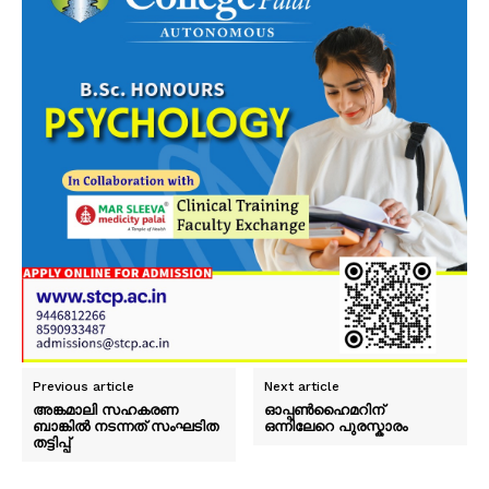
Previous article
Next article
അങ്കമാലി സഹകരണ
ഓപ്പൺഹൈമറിന്
ബാങ്കിൽ നടന്നത് സംഘടിത
ഒന്നിലേറെ പുരസ്കാരം
തട്ടിപ്പ്