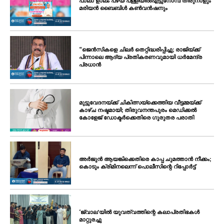
പാലാ ളാലം പഴയ പള്ളിയിൽഎട്ടുനോമ്പ് തിരുനാളും
മരിയൻ ബൈബിൾ കൺവൻഷനും
“ജെൻസികളെ ചിലർ തെറ്റിദ്ധരിപ്പിച്ചു; രാജിയ്ക്ക്
പിന്നാലെ ആദ്യ പ്രതികരണവുമായി ധർമേന്ദ്ര
പ്രധാൻ
മുട്ടുവേദനയ്ക്ക് ചികിത്സയ്‌ക്കെത്തിയ വീട്ടമ്മയ്ക്ക്
കാഴ്ച നഷ്ടമായി; തിരുവനന്തപുരം മെഡിക്കൽ
കോളേജ് ഡോക്ടർക്കെതിരെ ഗുരുതര പരാതി
അർജുൻ ആയങ്കിക്കെതിരെ കാപ്പ ചുമത്താൻ നീക്കം;
കൊടും ക്രിമിനലെന്ന് പൊലീസിന്റെ റിപ്പോർട്ട്
‘ജ്വാല’യിൽ യുവത്വത്തിന്റെ കലാപ്രതിഭകൾ
മാറ്റുരച്ചു