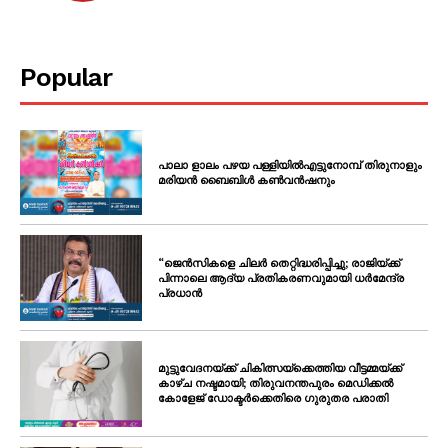
Popular
പാലാ ളാലം പഴയ പള്ളിയിൽഎട്ടുനോമ്പ് തിരുനാളും
മരിയൻ ബൈബിൾ കൺവൻഷനും
“ജെൻസികളെ ചിലർ തെറ്റിദ്ധരിപ്പിച്ചു; രാജിയ്ക്ക്
പിന്നാലെ ആദ്യ പ്രതികരണവുമായി ധർമേന്ദ്ര
പ്രധാൻ
മുട്ടുവേദനയ്ക്ക് ചികിത്സയ്‌ക്കെത്തിയ വീട്ടമ്മയ്ക്ക്
കാഴ്ച നഷ്ടമായി; തിരുവനന്തപുരം മെഡിക്കൽ
കോളേജ് ഡോക്ടർക്കെതിരെ ഗുരുതര പരാതി