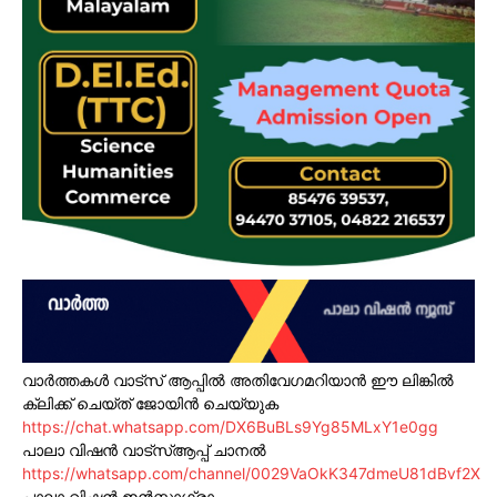
വാർത്തകൾ വാട്സ് ആപ്പിൽ അതിവേഗമറിയാൻ ഈ ലിങ്കിൽ
ക്ലിക്ക് ചെയ്ത് ജോയിൻ ചെയ്യുക
https://chat.whatsapp.com/DX6BuBLs9Yg85MLxY1e0gg
പാലാ വിഷൻ വാട്സ്ആപ്പ് ചാനൽ
https://whatsapp.com/channel/0029VaOkK347dmeU81dBvf2X
പാലാ വിഷൻ ഇൻസ്റ്റാഗ്രാം