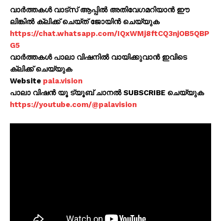
വാർത്തകൾ വാട്സ് ആപ്പിൽ അതിവേഗമറിയാൻ ഈ
ലിങ്കിൽ ക്ലിക്ക് ചെയ്ത് ജോയിൻ ചെയ്യുക
https://chat.whatsapp.com/IQxWMj8ftCQ3njOB5QBP
G5
വാർത്തകൾ പാലാ വിഷനിൽ വായിക്കുവാൻ ഇവിടെ
ക്ലിക്ക് ചെയ്യുക
Website
pala.vision
പാലാ വിഷൻ യൂ ട്യൂബ് ചാനൽ SUBSCRIBE ചെയ്യുക
https://youtube.com/@palavision