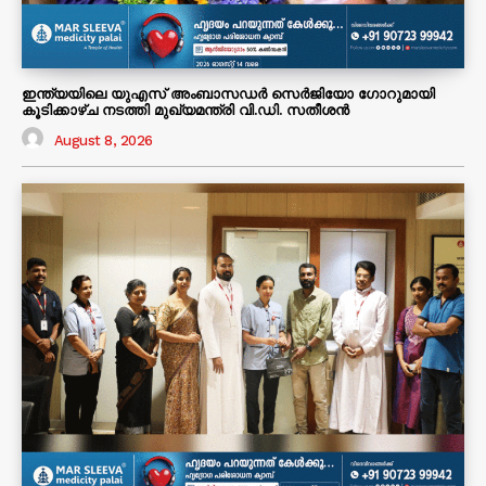
ഇന്ത്യയിലെ യുഎസ് അംബാസഡർ സെർജിയോ ഗോറുമായി
കൂടിക്കാഴ്ച നടത്തി മുഖ്യമന്ത്രി വി.ഡി. സതീശൻ
August 8, 2026