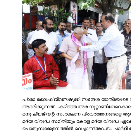
PALA V
പ്രൊ ലൈഫ് ജീവസമൃദ്ധി സന്ദേശ യാത്രയുടെ ഭ
ആദരിക്കുന്നത് . .കഴിഞ്ഞ അര നൂറ്റാണ്ടിലേറെകാ
മനുഷ്യജീവന്റ സംരക്ഷണ പ്രവർത്തനങ്ങളെ ആസ്പ
മദ്യ വിരുദ്ധ സമിതിയും കേരള മദ്യ വിരുദ്ധ ഏക
പൊതുസമ്മേളനത്തിൽ വെച്ചാണ്അഡ്വ. ചാർളി പോൾ