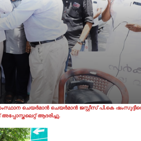
ംസ്ഥാന ചെയർമാൻ ചെയർമാൻ ജസ്റ്റീസ് പി.കെ ഷംസുദ്ദീ
്പോസ്തലെറ്റ്‌ ആദരിച്ചു.