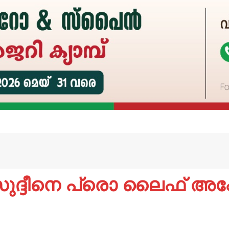
സുദ്ദീനെ പ്രൊ ലൈഫ് അപ്പോസ