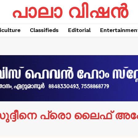
പാലാ വിഷൻ
iculture
Classifieds
Editorial
Entertainmen
സുദ്ദീനെ പ്രൊ ലൈഫ് അപ്പോസ