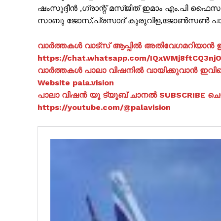
ഷംസുദ്ദീൻ ,ഗ്രാന്റ് മസ്ജിത് ഇമാം എം.പി ഫൈ
സാബു ജോസ്,പ്രസാദ് കുരുവിള,ജോൺസൺ പാട്ടത
വാർത്തകൾ വാട്സ് ആപ്പിൽ അതിവേഗമറിയാൻ ഈ 
https://chat.whatsapp.com/IQxWMj8ftCQ3n
SUBSCRIB
വാർത്തകൾ പാലാ വിഷനിൽ വായിക്കുവാൻ ഇവിടെ 
Website pala.vision
പാലാ വിഷൻ യൂ ട്യൂബ് ചാനൽ SUBSCRIBE ച
https://youtube.com/@palavision