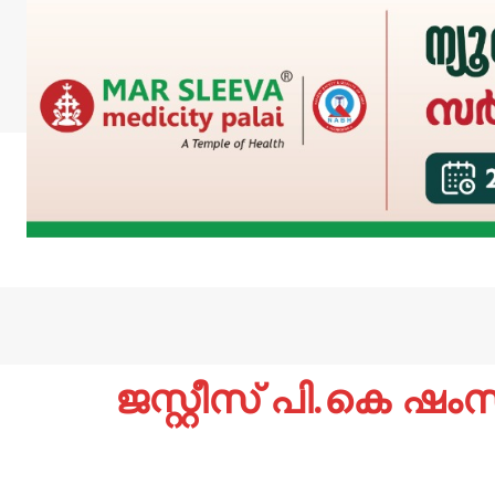
ജസ്റ്റീസ് പി.കെ ഷം