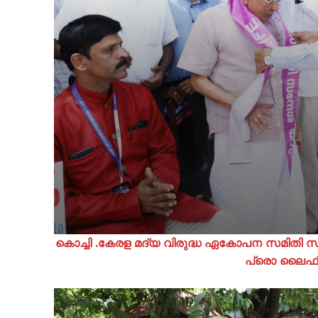
കൊച്ചി .കേരള മദ്യ വിരുദ്ധ ഏകോപന സമിതി സ
പ്രൊ ലൈഫ് അപ