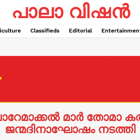
പാലാ വിഷൻ
iculture
Classifieds
Editorial
Entertainmen
മാക്കൽ മാർ തോമാ കത്
ജന്മദിനാഘോഷം നടത്തി