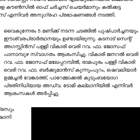
േരള കൗൺസിൽ ഓഫ് ചർച്ചസ് ചെയർമാനും കൽക്കട്ട
് എന്നിവർ അനുഗ്രഹ പ്രഭാഷണങ്ങൾ നടത്തി.
വൈകുന്നേരം 5 മണിക്ക് നടന്ന ചടങ്ങിൽ പുഷ്പാർച്ചനയും
ഈശ്വരപ്രാർത്ഥനയും ഉണ്ടായിരുന്നു. കടനാട് സെന്റ്
അഗസ്റ്റിൻസ് പള്ളി വികാരി വെരി റവ. ഫാ. ജോസഫ്
പാനാമ്പുഴ സ്വാഗതം ആശംസിച്ചു. വികാരി ജനറൽ വെരി
റവ. ഫാ. ജോസഫ് മലേപ്പറമ്പിൽ, രാമപുരം പള്ളി വികാരി
വെരി റവ. ഫാ. ബർക്കുമാൻസ് കുന്നുംപുറം, ഷെവലിയാർ
ഉമ്മച്ചൻ വേങ്കടത്ത്, പാറേമ്മാക്കൽ കുടുംബയോഗ
പ്രതിനിധിയായ അഡ്വ. ടോമി കല്ലാനിയിൽ എന്നിവർ
ആശംസകൾ അർപ്പിച്ചു.
ISION
്രസും
PALA VISION
ഷാനി
About
Contact us