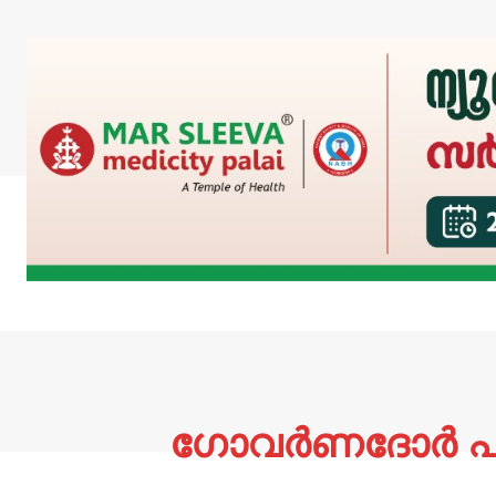
ഗോവർണദോർ പാറേ