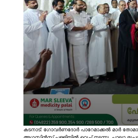
കടനാട്: ഗോവർണദോർ പാറേമാക്കൽ മാർ തോമാ ക
അഗസ്റ്റിൻസ് പള്ളിയിൽ വെച്ച് നടന്നു. പാലാ 