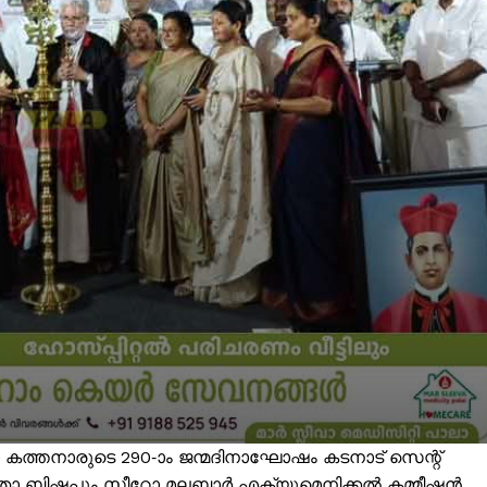
ത്തനാരുടെ 290-ാം ജന്മദിനാഘോഷം കടനാട് സെന്റ്
രൂപതാ ബിഷപ്പും സീറോ മലബാർ എക്യുമെനിക്കൽ കമ്മീഷൻ