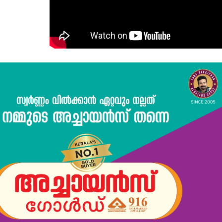
Subscription Plans
My account
Grievance Redressal
E NOW