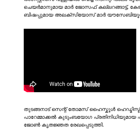
ചെയർമാനുമായ മാർ ജോസഫ് കല്ലറങ്ങാട്ട്, ക
ബിഷപ്പുമായ അലക്‌സിയോസ് മാർ യൗസേബിയൂസ
PALA V
തുടങ്ങനാട് സെന്റ് തോമസ് ഹൈസ്കൂൾ ഹെഡ്മിസ്ട
പാറേമ്മാക്കൽ കുടുംബയോഗ പ്രതിനിധിയുമായ 
ജോൺ കൃതജ്ഞത രേഖപ്പെടുത്തി.