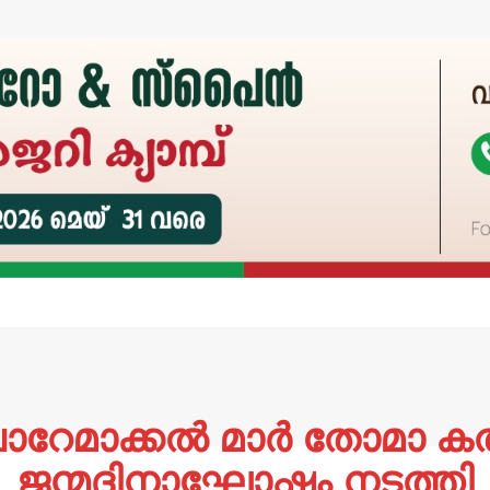
മാക്കൽ മാർ തോമാ കത്
ജന്മദിനാഘോഷം നടത്തി