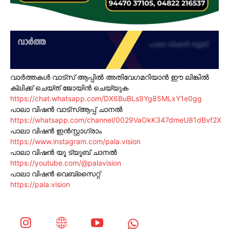
വാർത്തകൾ വാട്സ് ആപ്പിൽ അതിവേഗമറിയാൻ ഈ ലിങ്കിൽ
ക്ലിക്ക് ചെയ്ത് ജോയിൻ ചെയ്യുക
https://chat.whatsapp.com/DX6BuBLs9Yg85MLxY1e0gg
പാലാ വിഷൻ വാട്സ്ആപ്പ് ചാനൽ
https://whatsapp.com/channel/0029VaOkK347dmeU81dBvf2X
പാലാ വിഷൻ ഇൻസ്റ്റാഗ്രാം
https://www.instagram.com/pala.vision
പാലാ വിഷൻ യൂ ട്യൂബ് ചാനൽ
https://youtube.com/@palavision
പാലാ വിഷൻ വെബ്സൈറ്റ്
https://pala.vision