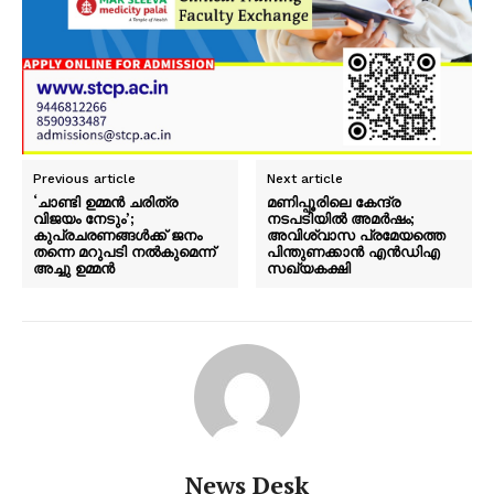
Previous article
Next article
‘ചാണ്ടി ഉമ്മൻ ചരിത്ര
മണിപ്പൂരിലെ കേന്ദ്ര
വിജയം നേടും’;
നടപടിയിൽ അമർഷം;
കുപ്രചരണങ്ങൾക്ക് ജനം
അവിശ്വാസ പ്രമേയത്തെ
തന്നെ മറുപടി നൽകുമെന്ന്
പിന്തുണക്കാൻ എൻഡ‍ിഎ
അച്ചു ഉമ്മൻ
സഖ്യകക്ഷി
News Desk