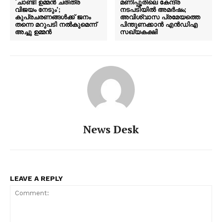
‘ചാണ്ടി ഉമ്മൻ ചരിത്ര
മണിപ്പൂരിലെ കേന്ദ്ര
വിജയം നേടും’;
നടപടിയിൽ അമർഷം;
കുപ്രചരണങ്ങൾക്ക് ജനം
അവിശ്വാസ പ്രമേയത്തെ
തന്നെ മറുപടി നൽകുമെന്ന്
പിന്തുണക്കാൻ എൻഡ‍ിഎ
അച്ചു ഉമ്മൻ
സഖ്യകക്ഷി
News Desk
LEAVE A REPLY