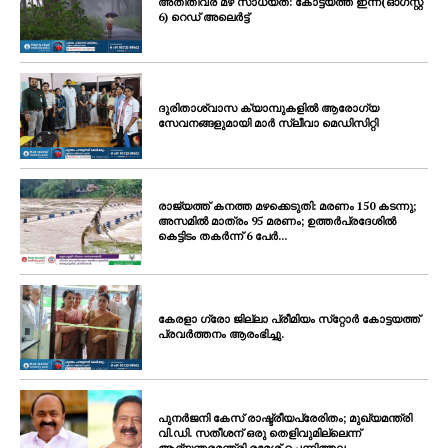
അതിതീവ്ര മഴ സാധ്യത: കോട്ടയത്ത് ഇന്ന്(ഓഗസ്റ്റ്
6) റെഡ് അലെർട്ട്
ദുരിതാശ്വാസ ക്യാമ്പുകളിൽ ആരോഗ്യ
സേവനങ്ങളുമായി മാർ സ്ലീവാ മെഡിസിറ്റി
രാജ്യത്ത് കനത്ത മഴക്കെടുതി: മരണം 150 കടന്നു;
അസമിൽ മാത്രം 95 മരണം; ഉത്തർപ്രദേശിൽ
കെട്ടിടം തകർന്ന് 6 പേർ...
കേരളാ ഗ്രോ ജില്ലാ പ്രീമിയം സ്‌റ്റോർ കോട്ടയത്ത്
പ്രവർത്തനം ആരംഭിച്ചു.
പുനർജനി കേസ് രാഷ്ട്രീയപ്രേരിതം; മുഖ്യമന്ത്രി
വി.ഡി. സതീശന് ഒരു തെളിവുമില്ലെന്ന്
ആഭ്യന്തരമന്ത്രി രമേശ് ചെന്നിത്തല