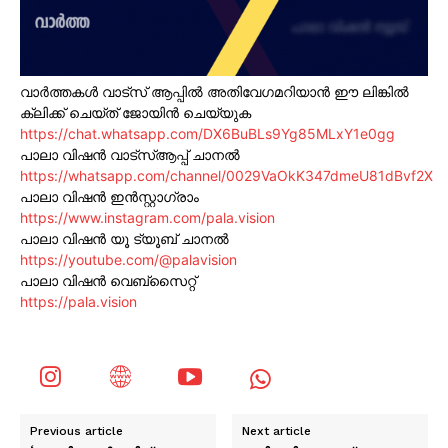
വാർത്തകൾ വാട്സ് ആപ്പിൽ അതിവേഗമറിയാൻ ഈ ലിങ്കിൽ
ക്ലിക്ക് ചെയ്ത് ജോയിൻ ചെയ്യുക
https://chat.whatsapp.com/DX6BuBLs9Yg85MLxY1e0gg
പാലാ വിഷൻ വാട്സ്ആപ്പ് ചാനൽ
https://whatsapp.com/channel/0029VaOkK347dmeU81dBvf2X
പാലാ വിഷൻ ഇൻസ്റ്റാഗ്രാം
https://www.instagram.com/pala.vision
പാലാ വിഷൻ യൂ ട്യൂബ് ചാനൽ
https://youtube.com/@palavision
പാലാ വിഷൻ വെബ്സൈറ്റ്
https://pala.vision
Previous article
Next article