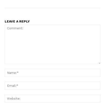
LEAVE A REPLY
PALA VISION
Comment:
Na
Ema
Web