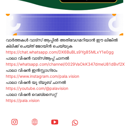
വാർത്തകൾ വാട്സ് ആപ്പിൽ അതിവേഗമറിയാൻ ഈ ലിങ്കിൽ
ക്ലിക്ക് ചെയ്ത് ജോയിൻ ചെയ്യുക
https://chat.whatsapp.com/DX6BuBLs9Yg85MLxY1e0gg
പാലാ വിഷൻ വാട്സ്ആപ്പ് ചാനൽ
https://whatsapp.com/channel/0029VaOkK347dmeU81dBvf2X
പാലാ വിഷൻ ഇൻസ്റ്റാഗ്രാം
https://www.instagram.com/pala.vision
പാലാ വിഷൻ യൂ ട്യൂബ് ചാനൽ
https://youtube.com/@palavision
പാലാ വിഷൻ വെബ്സൈറ്റ്
https://pala.vision