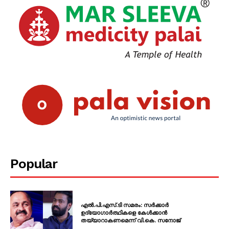
Popular
എൽ.പി.എസ്.ടി സമരം: സർക്കാർ
ഉദ്യോഗാർത്ഥികളെ കേൾക്കാൻ
തയ്യാറാകണമെന്ന് വി.കെ. സനോജ്