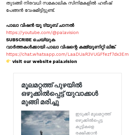
തുടങ്ങി നിരവധി സമകാലിക സിനിമകളിൽ ഹരീഷ്
പേങ്ങൻ വേഷമിട്ടിട്ടുണ്ട്.
പാലാ വിഷൻ യൂ ട്യൂബ് ചാനൽ
https://youtube.com/@palavision
SUBSCRIBE ചെയ്യുക
വാർത്തകൾക്കായി പാലാ വിഷന്റെ കമ്മ്യൂണിറ്റി ലിങ്ക്
https://chat.whatsapp.com/LaaDUaR3VUGFfezf7dx3Em
visit our website pala.vision