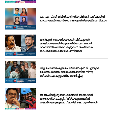
എം.എസ്.സി ക്ലിനിക്കൽ ന്യൂട്രിഷൻ പരീക്ഷയിൽ
പാലാ അൽഫോൻസാ കോളേജിന് ഉജ്ജ്വല വിജയം
അർജുൻ ആയങ്കിയെ ഉടൻ പിടികൂടാൻ
ആഭ്യന്തരമന്ത്രിയുടെ നിർദേശം; ലഹരി
മാഫിയയ്ക്കെതിരെ കൂടുതൽ ശക്തമായ
നടപടിയെന്ന് രമേശ് ചെന്നിത്തല
നീറ്റ് ചോദ്യപേപ്പർ ചോർന്നത് എൻ.ടി.എയുടെ
കോൺഫിഡൻഷ്യൽ സെക്ഷനിൽ നിന്ന്;
സി.ബി.ഐ കുറ്റപത്രം സമർപ്പിച്ചു
രാജേഷിന്റെ മൃതദേഹത്തോട് അനാദരവ്:
ആരോഗ്യവകുപ്പിന് വീഴ്ചയുണ്ടെങ്കിൽ
നടപടിയെടുക്കുമെന്ന് മന്ത്രി കെ. മുരളീധരൻ