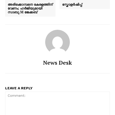
അരിക്കൊമ്പനെ കേരളത്തിന്
സ്കോളർഷിപ്പ്
വേണം; ഹർജിയുമായി
സാബു M ജേക്കബ്
News Desk
LEAVE A REPLY