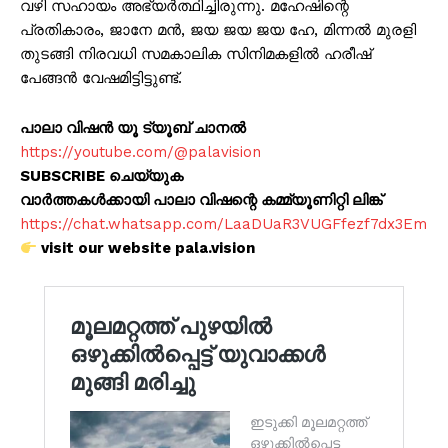
വഴി സഹായം അഭ്യർത്ഥിച്ചിരുന്നു. മഹേഷിന്റെ
പ്രതികാരം, ജാനേ മൻ, ജയ ജയ ജയ ഹേ, മിന്നൽ മുരളി
തുടങ്ങി നിരവധി സമകാലിക സിനിമകളിൽ ഹരീഷ്
പേങ്ങൻ വേഷമിട്ടിട്ടുണ്ട്.
പാലാ വിഷൻ യൂ ട്യൂബ് ചാനൽ
https://youtube.com/@palavision
SUBSCRIBE ചെയ്യുക
വാർത്തകൾക്കായി പാലാ വിഷന്റെ കമ്മ്യൂണിറ്റി ലിങ്ക്
https://chat.whatsapp.com/LaaDUaR3VUGFfezf7dx3Em
visit our website pala.vision