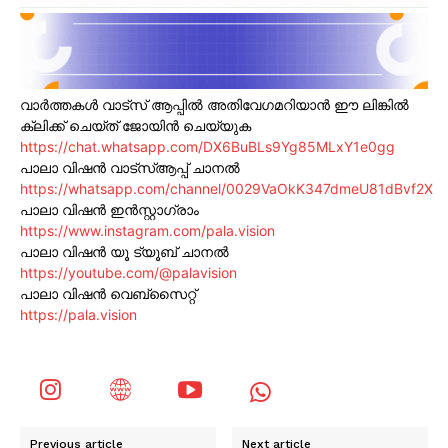
വാർത്തകൾ വാട്സ് ആപ്പിൽ അതിവേഗമറിയാൻ ഈ ലിങ്കിൽ
ക്ലിക്ക് ചെയ്ത് ജോയിൻ ചെയ്യുക
https://chat.whatsapp.com/DX6BuBLs9Yg85MLxY1e0gg
പാലാ വിഷൻ വാട്സ്ആപ്പ് ചാനൽ
https://whatsapp.com/channel/0029VaOkK347dmeU81dBvf2X
പാലാ വിഷൻ ഇൻസ്റ്റാഗ്രാം
https://www.instagram.com/pala.vision
പാലാ വിഷൻ യൂ ട്യൂബ് ചാനൽ
https://youtube.com/@palavision
പാലാ വിഷൻ വെബ്സൈറ്റ്
https://pala.vision
Previous article
Next article