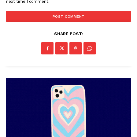
next time I comment.
SUBSCRIBE NOW
PALA VISION
SHARE POST:
About
Contact us
Subscription Plans
My account
Grievance Redressal