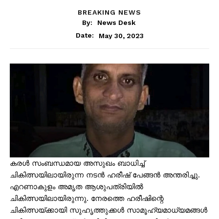
BREAKING NEWS
By:
News Desk
May 30, 2023
Date:
കരൾ സംബന്ധമായ അസുഖം ബാധിച്ച്
ചികിത്സയിലായിരുന്ന നടൻ ഹരീഷ് പേങ്ങൻ അന്തരിച്ചു.
എറണാകുളം അമൃത ആശുപത്രിയിൽ
ചികിത്സയിലായിരുന്നു. നേരത്തെ ഹരീഷിന്റെ
ചികിത്സയ്ക്കായി സുഹൃത്തുക്കൾ സാമൂഹ്യമാധ്യമങ്ങൾ