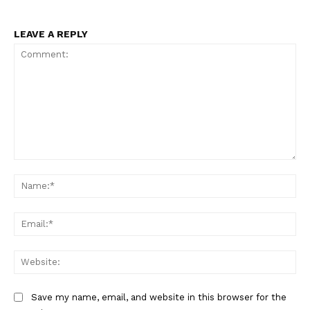
LEAVE A REPLY
PALA VISION
Comment:
Na
Ema
Web
Save my name, email, and website in this browser for the