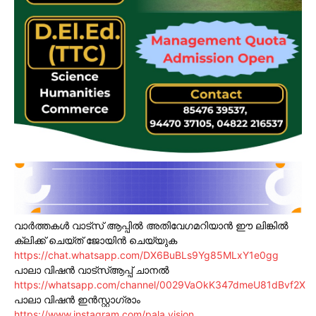
വാർത്തകൾ വാട്സ് ആപ്പിൽ അതിവേഗമറിയാൻ ഈ ലിങ്കിൽ
ക്ലിക്ക് ചെയ്ത് ജോയിൻ ചെയ്യുക
https://chat.whatsapp.com/DX6BuBLs9Yg85MLxY1e0gg
പാലാ വിഷൻ വാട്സ്ആപ്പ് ചാനൽ
https://whatsapp.com/channel/0029VaOkK347dmeU81dBvf2X
പാലാ വിഷൻ ഇൻസ്റ്റാഗ്രാം
https://www.instagram.com/pala.vision