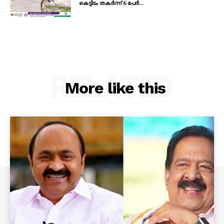
കെട്ടിടം തകർന്ന് 6 പേർ...
RELATED
More like this