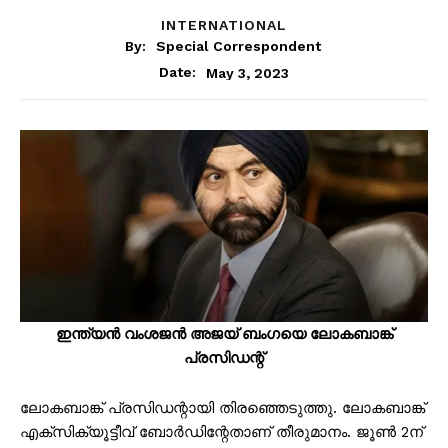
INTERNATIONAL
By:
Special Correspondent
May 3, 2023
Date:
ഇന്ത്യൻ വംശജൻ അജയ് ബംഗയെ ലോകബാങ്ക്
പ്രസിഡന്റ്
ലോകബാങ്ക് പ്രസിഡന്റായി തിരഞ്ഞെടുത്തു. ലോകബാങ്ക്
എക്സിക്യൂട്ടീവ് ബോർഡിന്റേതാണ് തീരുമാനം. ജൂൺ 2ന്