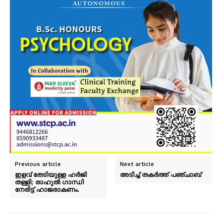
Previous article
Next article
ഇളവ് തേടിയുള്ള ഹർജി
അടിച്ച് തകർത്ത് പഞ്ചാബ്
തള്ളി; രാഹുൽ ഗാന്ധി
നേരിട്ട് ഹാജരാകണം.