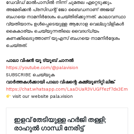
ഡേവിഡ് മാൽപാസിൽ നിന്ന് ചുമതല ഏറ്റെടുക്കും.
അമേരിക്കൻ പ്രസിഡന്റ് ജോ ബൈഡനാണ് അജയ്
ബംഗയെ നാമനിർദേശം ചെയ്തിരിക്കുന്നത്. കാലാവസ്ഥാ
വ്യതിയാനം ഉൾപ്പെടെയുള്ള ആഗോള വെല്ലുവിളികൾ
കൈകാര്യം ചെയ്യുന്നതിലെ വൈദഗ്ധ്യം
കണക്കിലെടുത്താണ് യുഎസ് ബംഗയെ നാമനിർദ്ദേശം
ചെയ്തത്.
പാലാ വിഷൻ യൂ ട്യൂബ് ചാനൽ
https://youtube.com/@palavision
SUBSCRIBE ചെയ്യുക
വാർത്തകൾക്കായി പാലാ വിഷന്റെ കമ്മ്യൂണിറ്റി ലിങ്ക്
https://chat.whatsapp.com/LaaDUaR3VUGFfezf7dx3Em
visit our website pala.vision