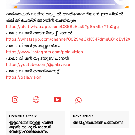
വാർത്തകൾ വാട്സ് ആപ്പിൽ അതിവേഗമറിയാൻ ഈ ലിങ്കിൽ
ക്ലിക്ക് ചെയ്ത് ജോയിൻ ചെയ്യുക
https://chat.whatsapp.com/DX6BuBLs9Yg85MLxY1e0gg
പാലാ വിഷൻ വാട്സ്ആപ്പ് ചാനൽ
https://whatsapp.com/channel/0029VaOkK347dmeU81dBvf2X
പാലാ വിഷൻ ഇൻസ്റ്റാഗ്രാം
https://www.instagram.com/pala.vision
പാലാ വിഷൻ യൂ ട്യൂബ് ചാനൽ
https://youtube.com/@palavision
പാലാ വിഷൻ വെബ്സൈറ്റ്
https://pala.vision
Previous article
Next article
ഇളവ് തേടിയുള്ള ഹർജി
അടിച്ച് തകർത്ത് പഞ്ചാബ്
തള്ളി; രാഹുൽ ഗാന്ധി
നേരിട്ട് ഹാജരാകണം.