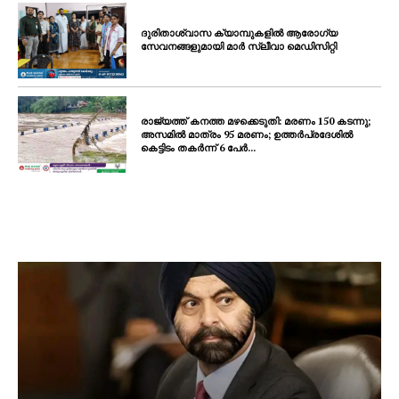
ദുരിതാശ്വാസ ക്യാമ്പുകളിൽ ആരോഗ്യ
സേവനങ്ങളുമായി മാർ സ്ലീവാ മെഡിസിറ്റി
രാജ്യത്ത് കനത്ത മഴക്കെടുതി: മരണം 150 കടന്നു;
അസമിൽ മാത്രം 95 മരണം; ഉത്തർപ്രദേശിൽ
കെട്ടിടം തകർന്ന് 6 പേർ...