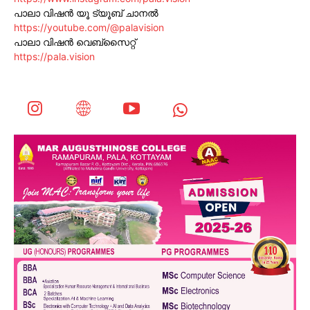
പാലാ വിഷൻ യൂ ട്യൂബ് ചാനൽ
https://youtube.com/@palavision
പാലാ വിഷൻ വെബ്സൈറ്റ്
https://pala.vision