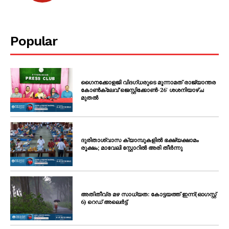
Popular
ഗൈനക്കോളജി വിദഗ്ധരുടെ മൂന്നാമത് രാജ്യാന്തര
കോണ്‍ക്ലേവ്’ജെസ്റ്റിക്കോണ്‍-26′ ശശനിയാഴ്‌ച
മുതല്‍
ദുരിതാശ്വാസ ക്യാമ്പുകളിൽ ഭക്ഷ്യക്ഷാമം
രൂക്ഷം; മാവേലി സ്റ്റോറിൽ അരി തീർന്നു
അതിതീവ്ര മഴ സാധ്യത: കോട്ടയത്ത് ഇന്ന്(ഓഗസ്റ്റ്
6) റെഡ് അലെർട്ട്