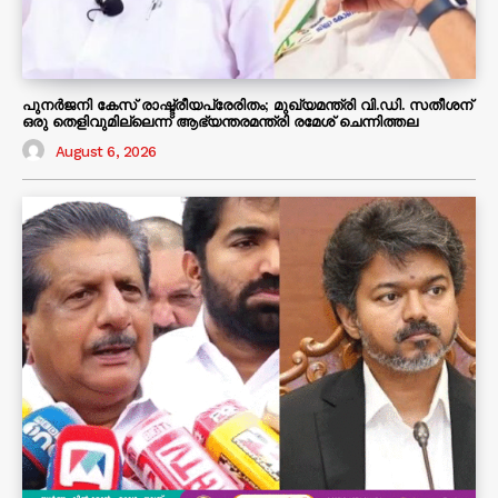
പുനർജനി കേസ് രാഷ്ട്രീയപ്രേരിതം; മുഖ്യമന്ത്രി വി.ഡി. സതീശന്
ഒരു തെളിവുമില്ലെന്ന് ആഭ്യന്തരമന്ത്രി രമേശ് ചെന്നിത്തല
August 6, 2026