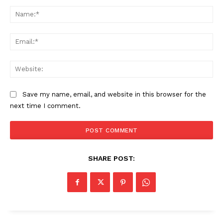
Comment:
Na
Ema
Web
Save my name, email, and website in this browser for the
next time I comment.
SHARE POST: