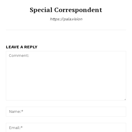
Special Correspondent
https://pala.vision
LEAVE A REPLY
Comment:
Na
Ema