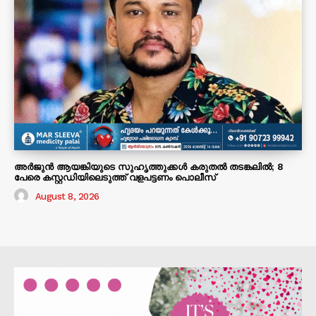
അർജുൻ ആയങ്കിയുടെ സുഹൃത്തുക്കൾ കരുതൽ തടങ്കലിൽ; 8
പേരെ കസ്റ്റഡിയിലെടുത്ത് വളപട്ടണം പൊലീസ്
August 8, 2026