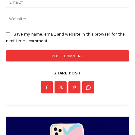
Ema
Web
Save my name, email, and website in this browser for the
next time I comment.
SHARE POST: