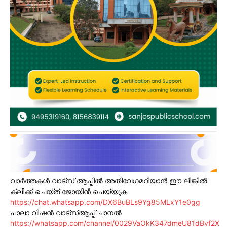
വാർത്തകൾ വാട്സ് ആപ്പിൽ അതിവേഗമറിയാൻ ഈ ലിങ്കിൽ
ക്ലിക്ക് ചെയ്ത് ജോയിൻ ചെയ്യുക
https://chat.whatsapp.com/DX6BuBLs9Yg85MLxY1e0gg
പാലാ വിഷൻ വാട്സ്ആപ്പ് ചാനൽ
https://whatsapp.com/channel/0029VaOkK347dmeU81dBvf2X