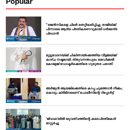
Popular
SUBSCRIBE NOW
“ജെൻസികളെ ചിലർ തെറ്റിദ്ധരിപ്പിച്ചു; രാജിയ്ക്ക്
പിന്നാലെ ആദ്യ പ്രതികരണവുമായി ധർമേന്ദ്ര
PALA VISION
പ്രധാൻ
About
Contact us
മുട്ടുവേദനയ്ക്ക് ചികിത്സയ്‌ക്കെത്തിയ വീട്ടമ്മയ്ക്ക്
കാഴ്ച നഷ്ടമായി; തിരുവനന്തപുരം മെഡിക്കൽ
Subscription Plans
കോളേജ് ഡോക്ടർക്കെതിരെ ഗുരുതര പരാതി
My account
Grievance Redressal
അർജുൻ ആയങ്കിക്കെതിരെ കാപ്പ ചുമത്താൻ നീക്കം;
കൊടും ക്രിമിനലെന്ന് പൊലീസിന്റെ റിപ്പോർട്ട്
‘ജ്വാല’യിൽ യുവത്വത്തിന്റെ കലാപ്രതിഭകൾ
മാറ്റുരച്ചു