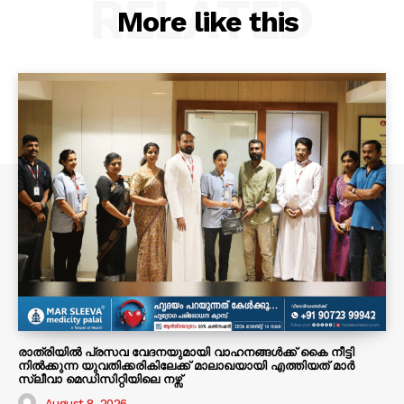
RELATED
More like this
രാത്രിയിൽ പ്രസവ വേദനയുമായി വാഹനങ്ങൾക്ക് കൈ നീട്ടി
നിൽക്കുന്ന യുവതിക്കരികിലേക്ക് മാലാഖയായി എത്തിയത് മാർ
സ്ലീവാ മെഡിസിറ്റിയിലെ നഴ്സ്
August 8, 2026