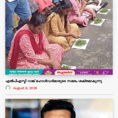
എൽപിഎസ്ടി റാങ്ക് ഹോൾഡർമാരുടെ സമരം ശക്തമാകുന്നു
August 8, 2026