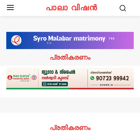
പാലാ വിഷൻ
പ്രതികരണം
പ്രതികരണം