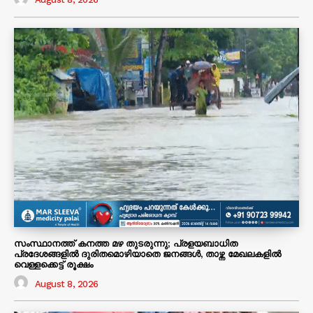
സംസ്ഥാനത്ത് കനത്ത മഴ തുടരുന്നു; പ്രളയബാധിത
പ്രദേശങ്ങളിൽ ദുരിതമൊഴിയാതെ ജനങ്ങൾ, താഴ്ന്ന മേഖലകളിൽ
വെള്ളക്കെട്ട് രൂക്ഷം
August 8, 2026