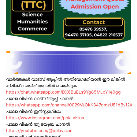
വാർത്തകൾ വാട്സ് ആപ്പിൽ അതിവേഗമറിയാൻ ഈ ലിങ്കിൽ
ക്ലിക്ക് ചെയ്ത് ജോയിൻ ചെയ്യുക
https://chat.whatsapp.com/DX6BuBLs9Yg85MLxY1e0gg
പാലാ വിഷൻ വാട്സ്ആപ്പ് ചാനൽ
https://whatsapp.com/channel/0029VaOkK347dmeU81dBvf2X
പാലാ വിഷൻ ഇൻസ്റ്റാഗ്രാം
https://www.instagram.com/pala.vision
പാലാ വിഷൻ യൂ ട്യൂബ് ചാനൽ
https://youtube.com/@palavision
പാലാ വിഷൻ വെബ്സൈറ്റ്