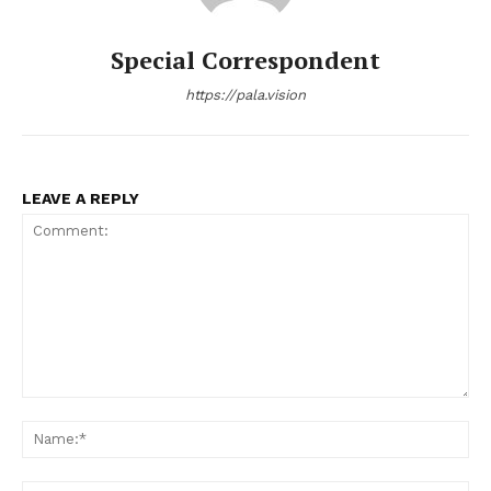
Special Correspondent
https://pala.vision
LEAVE A REPLY
Comment:
Na