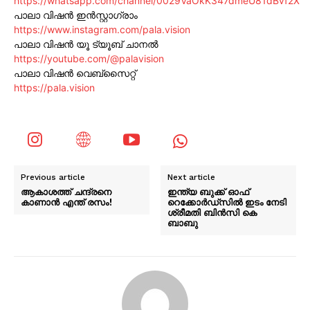
https://whatsapp.com/channel/0029VaOkK347dmeU81dBvf2X
പാലാ വിഷൻ ഇൻസ്റ്റാഗ്രാം
https://www.instagram.com/pala.vision
പാലാ വിഷൻ യൂ ട്യൂബ് ചാനൽ
https://youtube.com/@palavision
പാലാ വിഷൻ വെബ്സൈറ്റ്
https://pala.vision
Previous article
Next article
ആകാശത്ത് ചന്ദ്രനെ
ഇന്ത്യ ബുക്ക് ഓഫ്
കാണാൻ എന്ത് രസം!
റെക്കോർഡ്സിൽ ഇടം നേടി
ശ്രീമതി ബിൻസി കെ
ബാബു