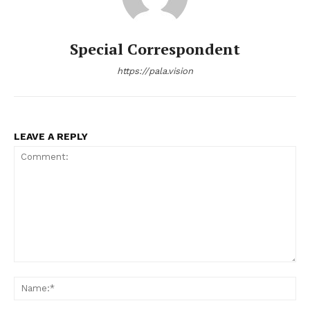
Special Correspondent
https://pala.vision
LEAVE A REPLY
Comment:
Na