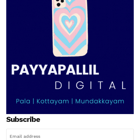
SUBSCRIBE NOW
PALA VISION
About
Contact us
Subscription Plans
My account
Grievance Redressal
Subscribe