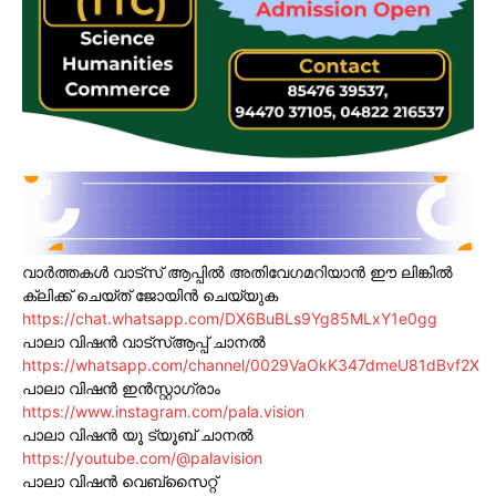
വാർത്തകൾ വാട്സ് ആപ്പിൽ അതിവേഗമറിയാൻ ഈ ലിങ്കിൽ
ക്ലിക്ക് ചെയ്ത് ജോയിൻ ചെയ്യുക
https://chat.whatsapp.com/DX6BuBLs9Yg85MLxY1e0gg
പാലാ വിഷൻ വാട്സ്ആപ്പ് ചാനൽ
https://whatsapp.com/channel/0029VaOkK347dmeU81dBvf2X
പാലാ വിഷൻ ഇൻസ്റ്റാഗ്രാം
https://www.instagram.com/pala.vision
പാലാ വിഷൻ യൂ ട്യൂബ് ചാനൽ
https://youtube.com/@palavision
പാലാ വിഷൻ വെബ്സൈറ്റ്