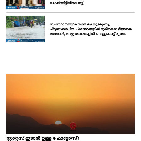
മെഡിസിറ്റിയിലെ നഴ്സ്
സംസ്ഥാനത്ത് കനത്ത മഴ തുടരുന്നു;
പ്രളയബാധിത പ്രദേശങ്ങളിൽ ദുരിതമൊഴിയാതെ
ജനങ്ങൾ, താഴ്ന്ന മേഖലകളിൽ വെള്ളക്കെട്ട് രൂക്ഷം
സ്റ്റാറ്റസ് ഇടാൻ ഉള്ള ഫോട്ടോസ് !