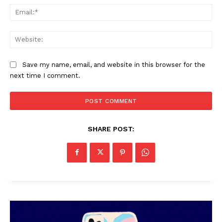
Ema
Web
Save my name, email, and website in this browser for the
next time I comment.
PALA VISION
SHARE POST: