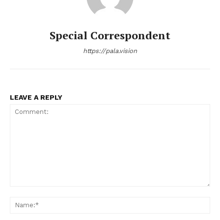
Special Correspondent
https://pala.vision
LEAVE A REPLY
Comment:
Na