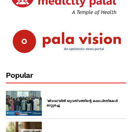
Popular
‘ജ്വാല’യിൽ യുവത്വത്തിന്റെ കലാപ്രതിഭകൾ
മാറ്റുരച്ചു