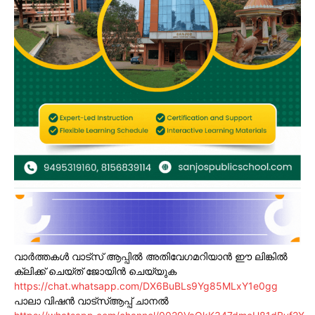
വാർത്തകൾ വാട്സ് ആപ്പിൽ അതിവേഗമറിയാൻ ഈ ലിങ്കിൽ
ക്ലിക്ക് ചെയ്ത് ജോയിൻ ചെയ്യുക
https://chat.whatsapp.com/DX6BuBLs9Yg85MLxY1e0gg
പാലാ വിഷൻ വാട്സ്ആപ്പ് ചാനൽ