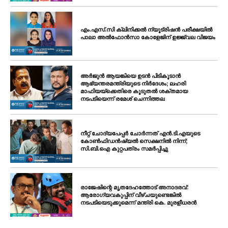
എം.എസ്.സി ക്ലിനിക്കൽ ന്യൂട്രിഷൻ പരീക്ഷയിൽ
പാലാ അൽഫോൻസാ കോളേജിന് ഉജ്ജ്വല വിജയം
അർജുൻ ആയങ്കിയെ ഉടൻ പിടികൂടാൻ
ആഭ്യന്തരമന്ത്രിയുടെ നിർദേശം; ലഹരി
മാഫിയയ്ക്കെതിരെ കൂടുതൽ ശക്തമായ
നടപടിയെന്ന് രമേശ് ചെന്നിത്തല
നീറ്റ് ചോദ്യപേപ്പർ ചോർന്നത് എൻ.ടി.എയുടെ
കോൺഫിഡൻഷ്യൽ സെക്ഷനിൽ നിന്ന്;
സി.ബി.ഐ കുറ്റപത്രം സമർപ്പിച്ചു
രാജേഷിന്റെ മൃതദേഹത്തോട് അനാദരവ്:
ആരോഗ്യവകുപ്പിന് വീഴ്ചയുണ്ടെങ്കിൽ
നടപടിയെടുക്കുമെന്ന് മന്ത്രി കെ. മുരളീധരൻ