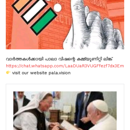
വാർത്തകൾക്കായി പാലാ വിഷന്റെ കമ്മ്യൂണിറ്റി ലിങ്ക്
https://chat.whatsapp.com/LaaDUaR3VUGFfezf7dx3Em
visit our website pala.vision