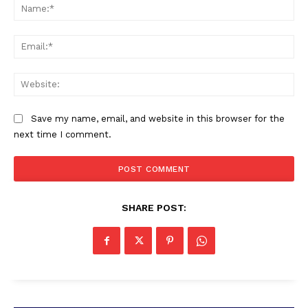
Na
Ema
Web
Save my name, email, and website in this browser for the
PALA VISION
next time I comment.
SHARE POST: