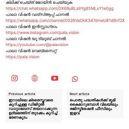
ക്ലിക്ക് ചെയ്ത് ജോയിൻ ചെയ്യുക
https://chat.whatsapp.com/DX6BuBLs9Yg85MLxY1e0gg
പാലാ വിഷൻ വാട്സ്ആപ്പ് ചാനൽ
https://whatsapp.com/channel/0029VaOkK347dmeU81dBvf2X
പാലാ വിഷൻ ഇൻസ്റ്റാഗ്രാം
https://www.instagram.com/pala.vision
പാലാ വിഷൻ യൂ ട്യൂബ് ചാനൽ
https://youtube.com/@palavision
പാലാ വിഷൻ വെബ്സൈറ്റ്
https://pala.vision
Previous article
Next article
ഇറാഖിലെ ക്രൈസ്തവരെ
പൊതു പദ്ധതികൾക്ക് ഭൂമി
കുറിച്ചുള്ള ഡിജിറ്റല്‍
കൈമാറുമ്പോൾ വിലയിലും
ഡാറ്റാബേസ് തയാറാക്കുന്ന
രജിസ്ട്രേഷൻ ഫീസിലും
ഉദ്യമത്തിന് തുടക്കം കുറിച്ച്
ഇളവ്.
ഭരണകൂടം