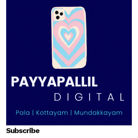
SUBSCRIBE NOW
PALA VISION
About
Contact us
Subscription Plans
My account
Grievance Redressal
Subscribe