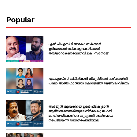
Popular
എൽ.പി.എസ്.ടി സമരം: സർക്കാർ
ഉദ്യോഗാർത്ഥികളെ കേൾക്കാൻ
തയ്യാറാകണമെന്ന് വി.കെ. സനോജ്
എം.എസ്.സി ക്ലിനിക്കൽ ന്യൂട്രിഷൻ പരീക്ഷയിൽ
പാലാ അൽഫോൻസാ കോളേജിന് ഉജ്ജ്വല വിജയം
അർജുൻ ആയങ്കിയെ ഉടൻ പിടികൂടാൻ
ആഭ്യന്തരമന്ത്രിയുടെ നിർദേശം; ലഹരി
മാഫിയയ്ക്കെതിരെ കൂടുതൽ ശക്തമായ
നടപടിയെന്ന് രമേശ് ചെന്നിത്തല