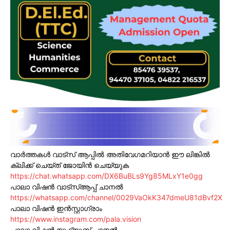
വാർത്തകൾ വാട്സ് ആപ്പിൽ അതിവേഗമറിയാൻ ഈ ലിങ്കിൽ
ക്ലിക്ക് ചെയ്ത് ജോയിൻ ചെയ്യുക
https://chat.whatsapp.com/DX6BuBLs9Yg85MLxY1e0gg
പാലാ വിഷൻ വാട്സ്ആപ്പ് ചാനൽ
https://whatsapp.com/channel/0029VaOkK347dmeU81dBvf2X
പാലാ വിഷൻ ഇൻസ്റ്റാഗ്രാം
https://www.instagram.com/pala.vision
പാലാ വിഷൻ യൂ ട്യൂബ് ചാനൽ