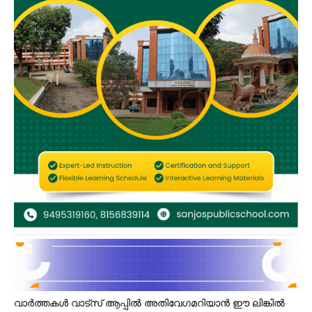
വാർത്തകൾ വാട്സ് ആപ്പിൽ അതിവേഗമറിയാൻ ഈ ലിങ്കിൽ