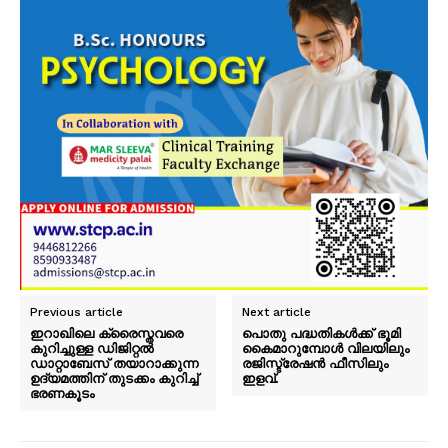
Previous article
Next article
ഇറാഖിലെ ക്രൈസ്തവരെ
പൊതു പദ്ധതികൾക്ക് ഭൂമി
കുറിച്ചുള്ള ഡിജിറ്റല്‍
കൈമാറുമ്പോൾ വിലയിലും
ഡാറ്റാബേസ് തയാറാക്കുന്ന
രജിസ്ട്രേഷൻ ഫീസിലും
ഉദ്യമത്തിന് തുടക്കം കുറിച്ച്
ഇളവ്.
ഭരണകൂടം