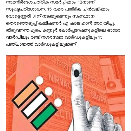
നാമനിർദേശപത്രിക സമർപ്പിക്കാം. 12നാണ്
സൂക്ഷ്മപരിശോധന. 15 വരെ പത്രിക പിൻവലിക്കാം.
വോട്ടെണ്ണൽ 31ന് നടക്കുമെന്നും സംസ്ഥാന
തെരഞ്ഞെടുപ്പ് കമ്മീഷണർ എ ഷാജഹാൻ അറിയിച്ചു.
തിരുവനന്തപുരം, കണ്ണൂർ കോർപ്പറേഷനുകളിലെ ഓരോ
വാർഡിലും രണ്ട് നഗരസഭാ വാർഡുകളിലും 15
പഞ്ചായത്ത് വാർഡുകളിലുമാണ്