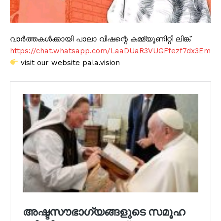
വാർത്തകൾക്കായി പാലാ വിഷന്റെ കമ്മ്യൂണിറ്റി ലിങ്ക്
https://chat.whatsapp.com/LaaDUaR3VUGFfezf7dx3Em
visit our website pala.vision