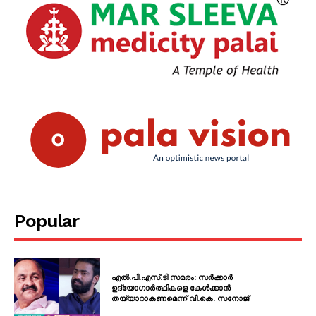
Popular
എൽ.പി.എസ്.ടി സമരം: സർക്കാർ
ഉദ്യോഗാർത്ഥികളെ കേൾക്കാൻ
തയ്യാറാകണമെന്ന് വി.കെ. സനോജ്