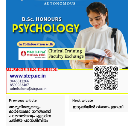
Previous article
Next article
അരുവിത്തുറയും
ഇടുക്കിയിൽ വിമാനം ഇറക്കി
മാർതോമ്മാ നസ്രാണി
പാരമ്പര്യവും ഏകദിന
ചരിത്ര പഠനശിബിരം