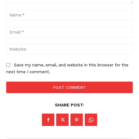
Comment:
Na
Ema
Web
Save my name, email, and website in this browser for the
next time I comment.
SHARE POST: