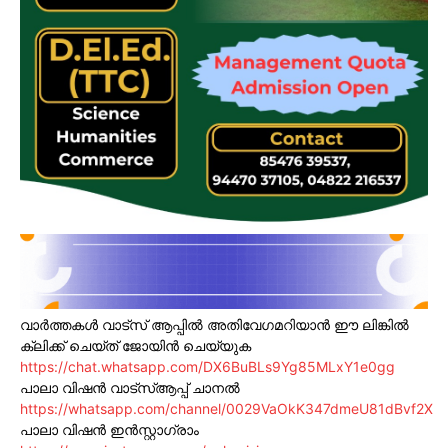
വാർത്തകൾ വാട്സ് ആപ്പിൽ അതിവേഗമറിയാൻ ഈ ലിങ്കിൽ
ക്ലിക്ക് ചെയ്ത് ജോയിൻ ചെയ്യുക
https://chat.whatsapp.com/DX6BuBLs9Yg85MLxY1e0gg
പാലാ വിഷൻ വാട്സ്ആപ്പ് ചാനൽ
https://whatsapp.com/channel/0029VaOkK347dmeU81dBvf2X
പാലാ വിഷൻ ഇൻസ്റ്റാഗ്രാം