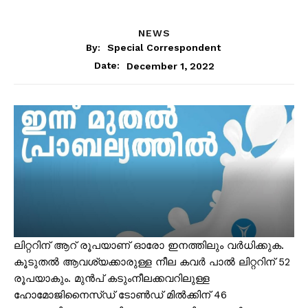
NEWS
By:
Special Correspondent
December 1, 2022
Date:
ലിറ്ററിന് ആറ് രൂപയാണ് ഓരോ ഇനത്തിലും വർധിക്കുക.
കൂടുതൽ ആവശ്യക്കാരുള്ള നീല കവർ പാൽ ലിറ്ററിന് 52
രൂപയാകും. മുൻപ് കടുംനീലക്കവറിലുള്ള
ഹോമോജിനൈസ്ഡ് ടോൺഡ് മിൽക്കിന് 46