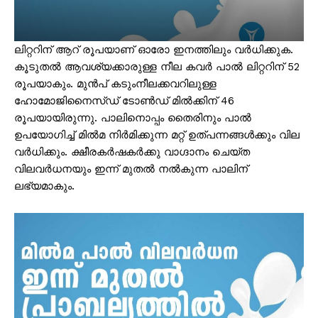
ലിറ്ററിന് ആറ് രൂപയാണ് ഓരോ ഇനത്തിലും വർധിക്കുക.
കൂടുതൽ ആവശ്യക്കാരുള്ള നീല കവർ പാൽ ലിറ്ററിന് 52
രൂപയാകും. മുൻപ് കടുംനീലക്കവറിലുള്ള
ഹോമോജിനൈസ്ഡ് ടോൺഡ് മിൽക്കിന് 46
രൂപയായിരുന്നു. പാലിനൊപ്പം തൈരിനും പാൽ
ഉപയോഗിച്ച് മിൽമ നിർമിക്കുന്ന മറ്റ് ഉത്പന്നങ്ങൾക്കും വില
വർധിക്കും. ക്ഷീരകർഷകർക്കു വാഗ്ദാനം ചെയ്ത
വിലവർധനയും ഇന്ന് മുതൽ നൽകുന്ന പാലിന്
ലഭ്യമാകും.