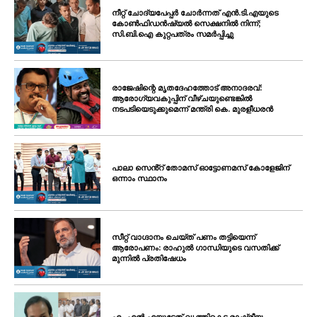
നീറ്റ് ചോദ്യപേപ്പർ ചോർന്നത് എൻ.ടി.എയുടെ
കോൺഫിഡൻഷ്യൽ സെക്ഷനിൽ നിന്ന്;
സി.ബി.ഐ കുറ്റപത്രം സമർപ്പിച്ചു
രാജേഷിന്റെ മൃതദേഹത്തോട് അനാദരവ്:
ആരോഗ്യവകുപ്പിന് വീഴ്ചയുണ്ടെങ്കിൽ
നടപടിയെടുക്കുമെന്ന് മന്ത്രി കെ. മുരളീധരൻ
പാലാ സെൻ്റ് തോമസ് ഓട്ടോണമസ് കോളേജിന്
ഒന്നാം സ്ഥാനം
സീറ്റ് വാഗ്ദാനം ചെയ്ത് പണം തട്ടിയെന്ന്
ആരോപണം: രാഹുൽ ഗാന്ധിയുടെ വസതിക്ക്
മുന്നിൽ പ്രതിഷേധം