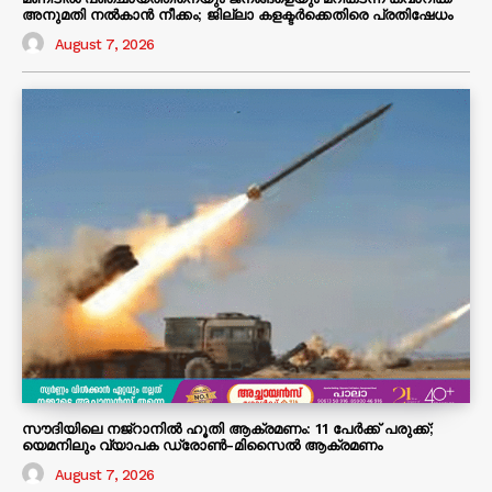
അനുമതി നൽകാൻ നീക്കം; ജില്ലാ കളക്ടർക്കെതിരെ പ്രതിഷേധം
August 7, 2026
സൗദിയിലെ നജ്‌റാനിൽ ഹൂതി ആക്രമണം: 11 പേർക്ക് പരുക്ക്;
യെമനിലും വ്യാപക ഡ്രോൺ-മിസൈൽ ആക്രമണം
August 7, 2026