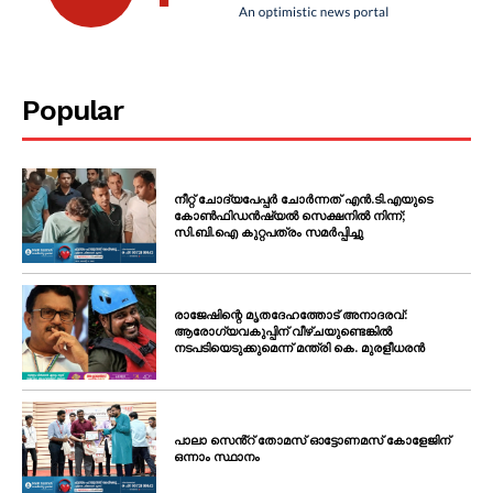
SUBSCRIBE NOW
Popular
PALA VISION
About
നീറ്റ് ചോദ്യപേപ്പർ ചോർന്നത് എൻ.ടി.എയുടെ
Contact us
കോൺഫിഡൻഷ്യൽ സെക്ഷനിൽ നിന്ന്;
സി.ബി.ഐ കുറ്റപത്രം സമർപ്പിച്ചു
Subscription Plans
My account
Grievance Redressal
രാജേഷിന്റെ മൃതദേഹത്തോട് അനാദരവ്:
ആരോഗ്യവകുപ്പിന് വീഴ്ചയുണ്ടെങ്കിൽ
നടപടിയെടുക്കുമെന്ന് മന്ത്രി കെ. മുരളീധരൻ
പാലാ സെൻ്റ് തോമസ് ഓട്ടോണമസ് കോളേജിന്
ഒന്നാം സ്ഥാനം