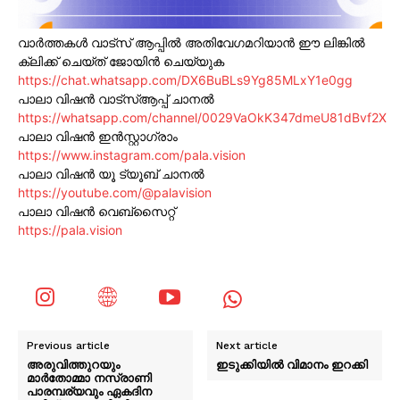
വാർത്തകൾ വാട്സ് ആപ്പിൽ അതിവേഗമറിയാൻ ഈ ലിങ്കിൽ
ക്ലിക്ക് ചെയ്ത് ജോയിൻ ചെയ്യുക
https://chat.whatsapp.com/DX6BuBLs9Yg85MLxY1e0gg
പാലാ വിഷൻ വാട്സ്ആപ്പ് ചാനൽ
https://whatsapp.com/channel/0029VaOkK347dmeU81dBvf2X
പാലാ വിഷൻ ഇൻസ്റ്റാഗ്രാം
https://www.instagram.com/pala.vision
പാലാ വിഷൻ യൂ ട്യൂബ് ചാനൽ
https://youtube.com/@palavision
പാലാ വിഷൻ വെബ്സൈറ്റ്
https://pala.vision
Previous article
Next article
അരുവിത്തുറയും
ഇടുക്കിയിൽ വിമാനം ഇറക്കി
മാർതോമ്മാ നസ്രാണി
പാരമ്പര്യവും ഏകദിന