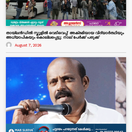
തായ്ലൻഡിൽ സ്കൂളിൽ വെടിവെപ്പ്: അക്രമിയായ വിദ്യാർത്ഥിയും
അധ്യാപികയും കൊല്ലപ്പെട്ടു; നാല് പേർക്ക് പരുക്ക്
August 7, 2026