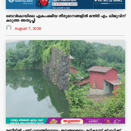
ബെവ്കോയിലെ ഏകപക്ഷീയ തീരുമാനങ്ങളിൽ മന്ത്രി എം. ലിജുവിന്
കടുത്ത അതൃപ്തി
August 7, 2026
മണീടിൽ പഞ്ചായത്തിനെയും ജനങ്ങളെയും മറികടന്ന് ക്വാറിക്ക്