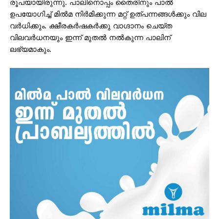
രൂപയായിരുന്നു. പാലിനൊപ്പം തൈരിനും പാൽ
ഉപയോഗിച്ച് മിൽമ നിർമിക്കുന്ന മറ്റ് ഉത്പന്നങ്ങൾക്കും വില
വർധിക്കും. ക്ഷീരകർഷകർക്കു വാഗ്ദാനം ചെയ്ത
വിലവർധനയും ഇന്ന് മുതൽ നൽകുന്ന പാലിന്
ലഭ്യമാകും.