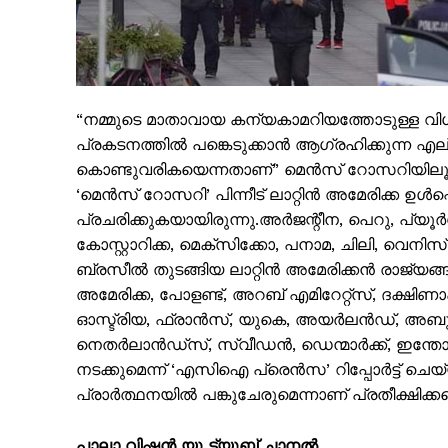
“നമ്മുടെ മാതാവായ കന്യകാമറിയത്തോടുള്ള വി
SUBSCRIB
പ്രകടനത്തിൽ പങ്കെടുക്കാൻ ആഗ്രഹിക്കുന്ന എല്ല
കൊണ്ടുവരികയെന്നതാണ്” മെന്‍സ് റോസറിയിലൂടെ 
‘മെന്‍സ് റോസറി’ പിന്നീട് ലാറ്റിന്‍ അമേരിക്ക ഉള്‍
പ്രചരിക്കുകയായിരുന്നു.അർജന്റീന, പെറു, പ്യ
കോസ്റ്റാറിക്ക, മെക്സിക്കോ, പനാമ, ചിലി, വെ
ബ്രസീൽ തുടങ്ങിയ ലാറ്റിന്‍ അമേരിക്കന്‍ രാജ്യങ്ങളി
അമേരിക്ക, പോളണ്ട്, അറബ് എമിറേറ്റ്സ്, ദക്
ഓസ്ട്രിയ, ഫ്രാൻസ്, യുകെ, അയർലൻഡ്, അബുദ
നെതർലാൻഡ്സ്, സ്വീഡൻ, ഡെന്മാർക്ക്, ഇന്തോന
നടക്കുമെന്ന് ‘എ‌സി‌ഐ പ്രെന്‍സ’ റിപ്പോര്‍ട്ട് ചെ
പ്രാര്‍ത്ഥനയില്‍ പങ്കുചേരുമെന്നാണ് പ്രതീക്ഷിക്കപ്
പാലാ വിഷൻ യൂ ട്യൂബ് ചാനൽ