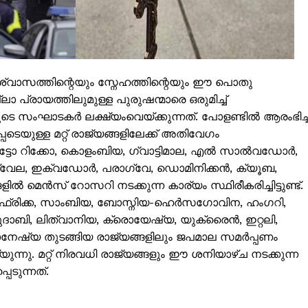
Subscription Plans
My account
Grievance Redressal
ശ്വാസത്തിന്റെയും സ്നേഹത്തിന്റെയും ഈ പൊതു
E NOW
ാ പ്രായത്തിലുമുള്ള പുരുഷന്മാരെ ഒരുമിച്ച്
സംഘാടകര്‍ ലക്ഷ്യംവെയ്ക്കുന്നത്. പോളണ്ടില്‍ ആരംഭിച്
പ്പെടെയുള്ള മറ്റ് രാജ്യങ്ങളിലേക്ക് അതിവേഗം
ൂർട്ടോ റിക്കോ, കൊളംബിയ, ഗ്വാട്ടിമാല, എൽ സാൽവഡോർ,
നിസ്വേല, ഇക്വഡോർ, പരാഗ്വേ, ഡൊമിനിക്കൻ, ക്യൂബ,
ല്‍ മെന്‍സ് റോസറി നടക്കുന്ന കാര്യം സ്ഥിരീകരിച്ചിട്ടുണ്ട്.
ഷിണാഫ്രിക്ക, സാംബിയ, ബോസ്നിയ-ഹെർസഗോവിന, ഹംഗറി,
ാബി, ലിത്വാനിയ, ക്രൊയേഷ്യ, യുക്രൈൻ, ഇറ്റലി,
േഷ്യ തുടങ്ങിയ രാജ്യങ്ങളിലും ജപമാല സമര്‍പ്പണം
യ്യുന്നു. മറ്റ് നിരവധി രാജ്യങ്ങളും ഈ ശനിയാഴ്ച നടക്കുന്ന
പെടുന്നത്.