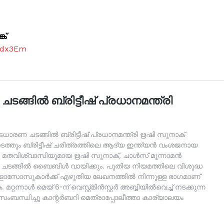
ക്
7dx3Em