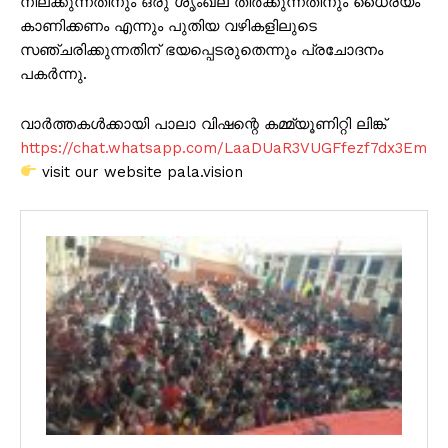
നില്ക്കുന്നതിനും ഒരു ശൃംഖല തീർക്കുന്നതിനും ധൈര്യം
കാണിക്കണം എന്നും പുതിയ വഴികളിലുടെ
സഞ്ചരിക്കുന്നതിന് ഭയപ്പെടരുതെന്നും പ്രചോദനം
പകർന്നു.
വാർത്തകൾക്കായി പാലാ വിഷന്റെ കമ്മ്യൂണിറ്റി ലിങ്ക്
https://chat.whatsapp.com/LaaDUaR3VUGFfezf7dx3Em
visit our website pala.vision