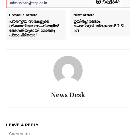
Previous article
Next article
പൗരസ്ത്യ സഭകളുടെ
ഉയിർപ്പ് രണ്ടാം
ശിക്ഷാനിയമ സംഹിതയിൽ
ചൊവ്വ(വി.മർക്കോസ്: 7:31-
ഭേദഗതിയുമായി മോത്തു
37)
പ്രോപ്രിയൊ!
PALA VISION
News Desk
LEAVE A REPLY