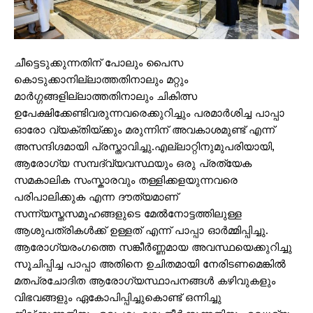
ചീട്ടെടുക്കുന്നതിന് പോലും പൈസ
കൊടുക്കാനില്ലാത്തതിനാലും മറ്റും
മാർഗ്ഗങ്ങളില്ലാത്തതിനാലും ചികിത്സ
ഉപേക്ഷിക്കേണ്ടിവരുന്നവരെക്കുറിച്ചും പരമാർശിച്ച പാപ്പാ
ഓരോ വ്യക്തിയ്ക്കും മരുന്നിന് അവകാശമുണ്ട് എന്ന്
അസന്ദിഗ്ദമായി പ്രസ്താവിച്ചു.എല്ലാറ്റിനുമുപരിയായി,
ആരോഗ്യ സമ്പദ്‌വ്യവസ്ഥയും ഒരു പ്രത്യേക
സമകാലിക സംസ്കാരവും തള്ളിക്കളയുന്നവരെ
പരിപാലിക്കുക എന്ന ദൗത്യമാണ്
സന്ന്യസ്തസമൂഹങ്ങളുടെ മേൽനോട്ടത്തിലുള്ള
ആശുപത്രികൾക്ക് ഉള്ളത് എന്ന് പാപ്പാ ഓർമ്മിപ്പിച്ചു.
ആരോഗ്യരംഗത്തെ സങ്കീർണ്ണമായ അവസ്ഥയെക്കുറിച്ചു
സൂചിപ്പിച്ച പാപ്പാ അതിനെ ഉചിതമായി നേരിടണമെങ്കിൽ
മതപ്രചോദിത ആരോഗ്യസ്ഥാപനങ്ങൾ കഴിവുകളും
വിഭവങ്ങളും ഏകോപിപ്പിച്ചുകൊണ്ട് ഒന്നിച്ചു