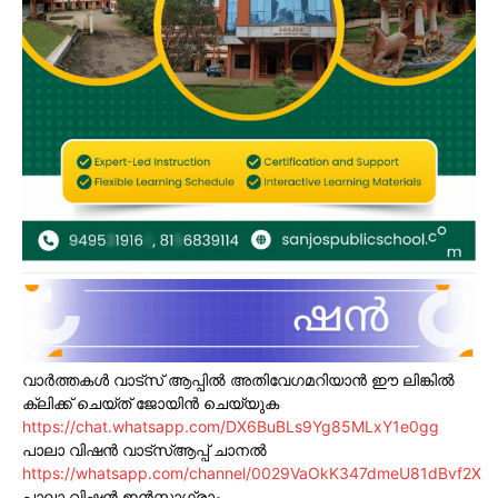
വാർത്തകൾ വാട്സ് ആപ്പിൽ അതിവേഗമറിയാൻ ഈ ലിങ്കിൽ
ക്ലിക്ക് ചെയ്ത് ജോയിൻ ചെയ്യുക
https://chat.whatsapp.com/DX6BuBLs9Yg85MLxY1e0gg
പാലാ വിഷൻ വാട്സ്ആപ്പ് ചാനൽ
https://whatsapp.com/channel/0029VaOkK347dmeU81dBvf2X
പാലാ വിഷൻ ഇൻസ്റ്റാഗ്രാം