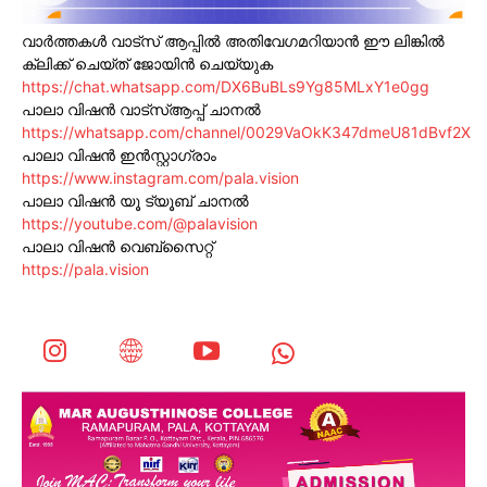
വാർത്തകൾ വാട്സ് ആപ്പിൽ അതിവേഗമറിയാൻ ഈ ലിങ്കിൽ
ക്ലിക്ക് ചെയ്ത് ജോയിൻ ചെയ്യുക
https://chat.whatsapp.com/DX6BuBLs9Yg85MLxY1e0gg
പാലാ വിഷൻ വാട്സ്ആപ്പ് ചാനൽ
https://whatsapp.com/channel/0029VaOkK347dmeU81dBvf2X
പാലാ വിഷൻ ഇൻസ്റ്റാഗ്രാം
https://www.instagram.com/pala.vision
പാലാ വിഷൻ യൂ ട്യൂബ് ചാനൽ
https://youtube.com/@palavision
പാലാ വിഷൻ വെബ്സൈറ്റ്
https://pala.vision