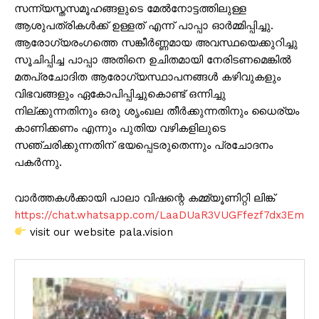
സന്ന്യസ്തസമൂഹങ്ങളുടെ മേൽനോട്ടത്തിലുള്ള
ആശുപത്രികൾക്ക് ഉള്ളത് എന്ന് പാപ്പാ ഓർമ്മിപ്പിച്ചു.
ആരോഗ്യരംഗത്തെ സങ്കീർണ്ണമായ അവസ്ഥയെക്കുറിച്ചു
സൂചിപ്പിച്ച പാപ്പാ അതിനെ ഉചിതമായി നേരിടണമെങ്കിൽ
മതപ്രചോദിത ആരോഗ്യസ്ഥാപനങ്ങൾ കഴിവുകളും
വിഭവങ്ങളും ഏകോപിപ്പിച്ചുകൊണ്ട് ഒന്നിച്ചു
നില്ക്കുന്നതിനും ഒരു ശൃംഖല തീർക്കുന്നതിനും ധൈര്യം
കാണിക്കണം എന്നും പുതിയ വഴികളിലുടെ
സഞ്ചരിക്കുന്നതിന് ഭയപ്പെടരുതെന്നും പ്രചോദനം
പകർന്നു.
വാർത്തകൾക്കായി പാലാ വിഷന്റെ കമ്മ്യൂണിറ്റി ലിങ്ക്
https://chat.whatsapp.com/LaaDUaR3VUGFfezf7dx3Em
visit our website pala.vision