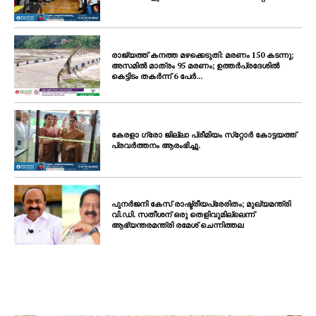
രാജ്യത്ത് കനത്ത മഴക്കെടുതി: മരണം 150 കടന്നു;
അസമിൽ മാത്രം 95 മരണം; ഉത്തർപ്രദേശിൽ
കെട്ടിടം തകർന്ന് 6 പേർ...
കേരളാ ഗ്രോ ജില്ലാ പ്രീമിയം സ്‌റ്റോർ കോട്ടയത്ത്
പ്രവർത്തനം ആരംഭിച്ചു.
പുനർജനി കേസ് രാഷ്ട്രീയപ്രേരിതം; മുഖ്യമന്ത്രി
വി.ഡി. സതീശന് ഒരു തെളിവുമില്ലെന്ന്
ആഭ്യന്തരമന്ത്രി രമേശ് ചെന്നിത്തല