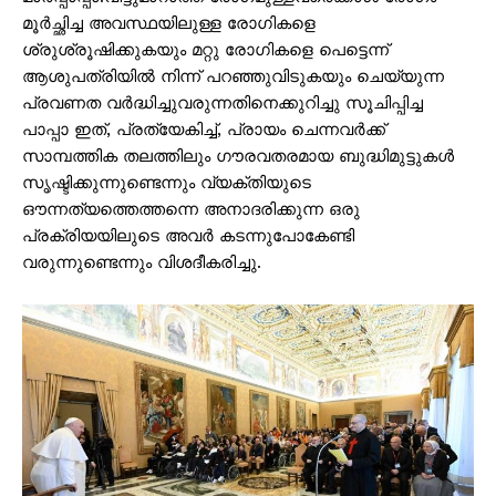
മൂർച്ഛിച്ച അവസ്ഥയിലുള്ള രോഗികളെ
ശ്രുശ്രൂഷിക്കുകയും മറ്റു രോഗികളെ പെട്ടെന്ന്
ആശുപത്രിയിൽ നിന്ന് പറഞ്ഞുവിടുകയും ചെയ്യുന്ന
പ്രവണത വർദ്ധിച്ചുവരുന്നതിനെക്കുറിച്ചു സൂചിപ്പിച്ച
പാപ്പാ ഇത്, പ്രത്യേകിച്ച്, പ്രായം ചെന്നവർക്ക്
സാമ്പത്തിക തലത്തിലും ഗൗരവതരമായ ബുദ്ധിമുട്ടുകൾ
സൃഷ്ടിക്കുന്നുണ്ടെന്നും വ്യക്തിയുടെ
ഔന്നത്യത്തെത്തന്നെ അനാദരിക്കുന്ന ഒരു
പ്രക്രിയയിലുടെ അവർ കടന്നുപോകേണ്ടി
വരുന്നുണ്ടെന്നും വിശദീകരിച്ചു.