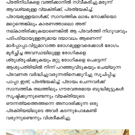
പ്രതിനിധികളെ വത്തിക്കാനിൽ സ്വീകരിച്ചു.മരുന്ന്
ആവശ്യമുള്ള വ്യക്തിക്ക്, പ്രത്യേകിച്ച്,
പ്രായമുള്ളയാൾക്ക്, സാമ്പത്തിക ലാഭം നോക്കിയൊ
മറ്റെന്തെങ്കിലും കാരണത്താലൊ അത്
നല്കാതിരിക്കുകയാണെങ്കിൽ ആ പ്രവർത്തി നിഗൂഢവും
പടിപടിയായുള്ളതുമായ ദയാവധം ആണെന്ന്
മാർപ്പാപ്പാ.വിട്ടുമാറാത്ത രോഗമുള്ളവരെക്കാൾ രോഗം
മൂർച്ഛിച്ച അവസ്ഥയിലുള്ള രോഗികളെ
ശ്രുശ്രൂഷിക്കുകയും മറ്റു രോഗികളെ പെട്ടെന്ന്
ആശുപത്രിയിൽ നിന്ന് പറഞ്ഞുവിടുകയും ചെയ്യുന്ന
പ്രവണത വർദ്ധിച്ചുവരുന്നതിനെക്കുറിച്ചു സൂചിപ്പിച്ച
പാപ്പാ ഇത്, പ്രത്യേകിച്ച്, പ്രായം ചെന്നവർക്ക്
സാമ്പത്തിക തലത്തിലും ഗൗരവതരമായ ബുദ്ധിമുട്ടുകൾ
സൃഷ്ടിക്കുന്നുണ്ടെന്നും വ്യക്തിയുടെ
ഔന്നത്യത്തെത്തന്നെ അനാദരിക്കുന്ന ഒരു
പ്രക്രിയയിലുടെ അവർ കടന്നുപോകേണ്ടി
വരുന്നുണ്ടെന്നും വിശദീകരിച്ചു.