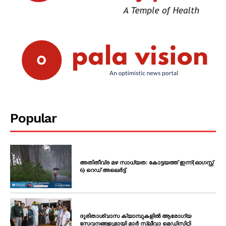
Popular
അതിതീവ്ര മഴ സാധ്യത: കോട്ടയത്ത് ഇന്ന്(ഓഗസ്റ്റ്
6) റെഡ് അലെർട്ട്
ദുരിതാശ്വാസ ക്യാമ്പുകളിൽ ആരോഗ്യ
സേവനങ്ങളുമായി മാർ സ്ലീവാ മെഡിസിറ്റി