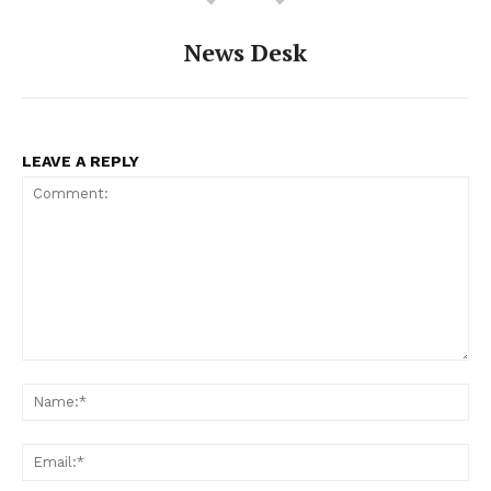
News Desk
LEAVE A REPLY
Comment:
Na
Ema