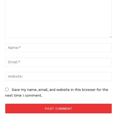
SUBSCRIBE NOW
PALA VISION
Comment:
About
Na
Contact us
Subscription Plans
Ema
My account
Grievance Redressal
Web
Save my name, email, and website in this browser for the
next time I comment.