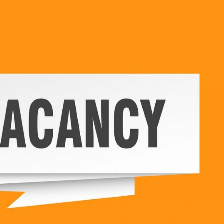
ISION
PALA VISION
About
Contact us