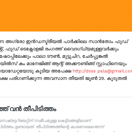
Subscription Plans
My account
Grievance Redressal
E NOW
ക്കുന്ന അഗ്രോ ഇൻഡസ്ട്രീയൽ പാർക്കിലെ സാൻതോം ഫുഡ്
റ്, ഫുഡ് ടെക്നോളജി രംഗത്ത് വൈദഗ്‌ധ്യമുള്ളവർക്കും
പ്പിലേക്കും പാലാ ടൗൺ, മുട്ടുചിറ, ചേർപ്പുങ്കൽ
യിൽസ് കം മാനേജിങ്ങ് ആന്റ് അക്കൗണ്ടിങ്ങ് സ്റ്റാഫിനെയും
 ബയോഡേറ്റയോടു കൂടിയ അപേക്ഷ
http://dsss pala@gmail.c
്ഷ പരിഗണിക്കുന്ന അവസാന തീയതി ജൂൺ 29. കൂടുതൽ