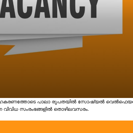
ുടെ സഹകരണത്തോടെ പാലാ രൂപതയിൽ സോഷ്യൽ വെൽഫെയ
്ന വിവിധ സംരംഭങ്ങളിൽ തൊഴിലവസരം.