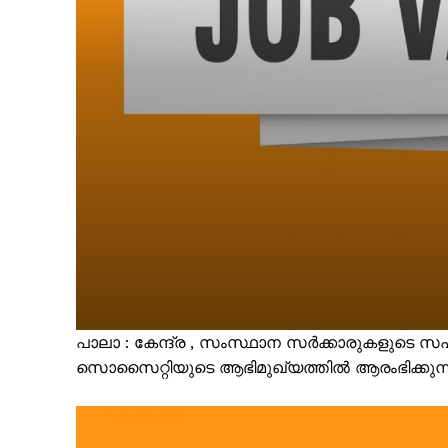
പാലാ : കേന്ദ്ര , സംസ്ഥാന സർക്കാരുകള
സൊസൈറ്റിയുടെ ആഭിമുഖ്യത്തിൽ ആരംഭിക്കുന