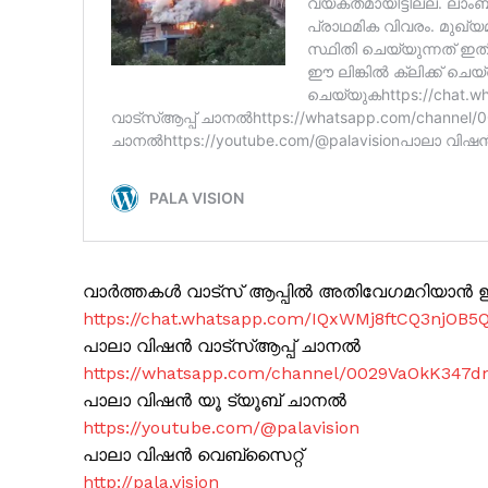
വാർത്തകൾ വാട്സ് ആപ്പിൽ അതിവേഗമറിയാൻ ഈ 
https://chat.whatsapp.com/IQxWMj8ftCQ3njOB5
പാലാ വിഷൻ വാട്സ്ആപ്പ് ചാനൽ
https://whatsapp.com/channel/0029VaOkK347
പാലാ വിഷൻ യൂ ട്യൂബ് ചാനൽ
https://youtube.com/@palavision
പാലാ വിഷൻ വെബ്സൈറ്റ്
http://pala.vision