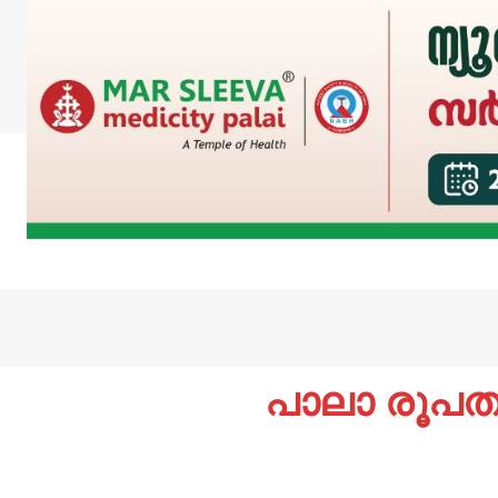
പാലാ രൂപ