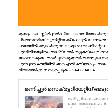
SUBSCRIB
മുണ്ടുപാലം സ്റ്റീൽ ഇൻഡ്യാ കാമ്പസിലാരംഭി
പ്രൊസസിങ്ങ് യൂണിറ്റിലേക്ക് ഹോട്ടൽ മാനേജ്മെന്
പാലായിൽ ആരംഭിക്കുന്ന കേരള ഗ്രോ ബ്രാന്റഡ് ഷോ
എന്നിവിടങ്ങളിലെ അഗ്രിമ മാർക്കറ്റുകളിലേക്ക് സെ
ആവശ്യമുണ്ട്. താൽപ്പര്യമുള്ളവർ തങ്ങളുടെ
എന്ന ഈ മെയിലിൽ അയച്ചാൽ മതിയാകും. അപേക
വിവരങ്ങൾക്ക് ബന്ധപ്പെടുക – 9447284884.