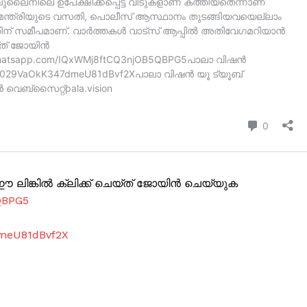
ലിങ്കിൽ ക്ലിക്ക് ചെയ്ത് ജോയിൻ ചെയ്യുക
QBPG5
dmeU81dBvf2X