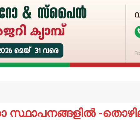
താ സ്ഥാപനങ്ങളിൽ -തൊഴ