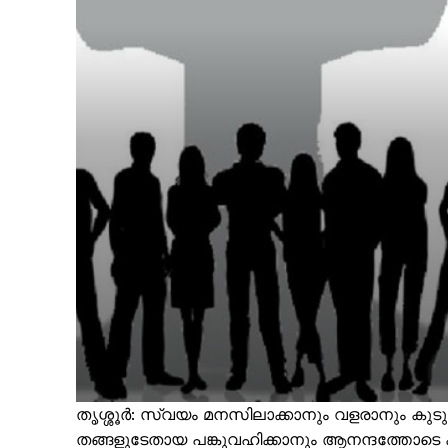
തൃശ്ശൂർ: സ്വയം മനസിലാക്കാനും വളരാനും കുട
തങ്ങളുടേതായ പങ്കുവഹിക്കാനും ആനന്ദത്തോടെ ക