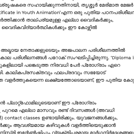
ുശ്രൂഷകരെ സഹായിക്കുന്നതിനായി, തൃശ്ശൂർ മേരിമാത മേജർ
ficate in Youth Animation’എന്ന ഒരു പുതിയ പഠനപരിശീല
ർത്തിക്കാൻ താല്പര്യമുള്ള എല്ലാ വൈദികർക്കും,
കും വൈദികവിദ്യാർത്ഥികൾക്കും ഈ കോഴ്സിൽ
ം അല്മായ നേതാക്കളുടെയും അജപാലന പരിശീലനത്തിൽ
വകാല പരിശീലനങ്ങൾ പറോക് സംഘടിപ്പിച്ചിരുന്നു. ‘Diploma 
ച്ചുകളിലായി പങ്കെടുത്ത നിരവധി പേർ പ്രോഗ്രാം ഏറെ
ായി. കാലികപ്രസക്തവും ഫലപ്രദവും സഭയോട്
െ വളർത്തുകയെന്ന ലക്ഷ്യത്തോടെയാണ്, ഈ പുതിയ കോഴ്സ
ISION
 പ്ലാറ്റ്ഫോമിലൂടെയാണ് ഈ പ്രോഗ്രാം
PALA VISION
ns നു പുറമെ എല്ലാ മാസവും രണ്ട് ദിവസങ്ങൾ (അവധി
ontact classes ഉണ്ടായിരിക്കും. യുവജനങ്ങൾക്കും,
About
ർക്കും ആവശ്യമായ കഴിവുകൾ വളർത്തിയെടുക്കാൻ
Contact us
ട്രി ഇന്റേൺഷിപ്പും വ്യക്തിപരമായ മാർഗ്ഗനിർദ്ദേശങ്ങളു