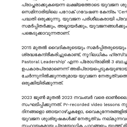
പ്രാപ്തരാക്കുകയെന്ന ലക്ഷ്യത്തോടെ യുവജന ശ
സെമിനാരിയിലെ പറോക് ഗവേഷണ കേന്ദ്രം ‘Certi
പദ്ധതി ഒരുക്കുന്നു. യുവജന പരിശീലകരായി പ്രവ
സമർപ്പിതർക്കും, അല്മായർക്കും, യുവജനങ്ങൾക്
പങ്കെടുക്കാവുന്നതാണ്.
2015 മുതൽ വൈദികരുടെയും സമർപ്പിതരുടെയു
ശ്രദ്ധകേന്ദ്രീകരിച്ചുകൊണ്ട്, നൂറിലധികം ഹ്രസ്
Pastoral Leadership’ എന്ന പ്രോഗ്രാമിൽ 3 ബാ
ഉപകാരപ്രദമാണെന്ന് അഭിപ്രായപ്പെടുകയുണ്ട
ചേർന്നുനിൽക്കുന്നതുമായ യുവജന നേതൃത്വത്ത
ഒരുക്കിയിരിക്കുന്നത്.
PALA V
2023 ജൂൺ മുതൽ 2023 നവംബർ വരെ ഓണ്‍ലൈന്‍
സംഘടിപ്പിക്കുന്നത്. Pr-recorded video lesso
ദിനങ്ങളൊ ഞായറാഴ്ച്ചകളോ, വൈകുന്നേരങ്ങളിൽ) c
യുവജന ശുശ്രൂഷകൾക്ക് നേതൃത്വം നല്കുന്നവ
സഹായകമായ പ്രായോഗിക പാഠങ്ങളും യൂത്ത് മിനിസ്