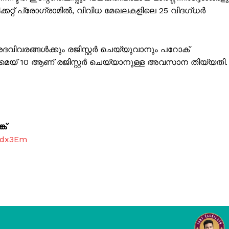
ിക്കറ്റ് പ്രോഗ്രാമിൽ, വിവിധ മേഖലകളിലെ 25 വിദഗ്ധർ
Subscription Plans
My account
Grievance Redressal
ള വിശദവിവരങ്ങൾക്കും രജിസ്റ്റർ ചെയ്യുവാനും പറോക്
3 മെയ് 10 ആണ് രജിസ്റ്റർ ചെയ്യാനുള്ള അവസാന തിയ്യതി.
E NOW
ക്
7dx3Em