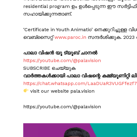
residential program ഉം ഉൾപ്പെടുന്ന ഈ സർട്ടിഫ
സഹായിക്കുന്നതാണ്.
‘Certificate in Youth Animatio’ നെക്കുറിച്ചുള്
വെബ്സൈറ്റ്
www.paroc.in
സന്ദർശിക്കുക. 202
SUBSCRIB
പാലാ വിഷൻ യൂ ട്യൂബ് ചാനൽ
https://youtube.com/@palavision
SUBSCRIBE ചെയ്യുക
വാർത്തകൾക്കായി പാലാ വിഷന്റെ കമ്മ്യൂണിറ്റി ലിങ്
https://chat.whatsapp.com/LaaDUaR3VUGFfezf
visit our website pala.vision
https://youtube.com/@palavision