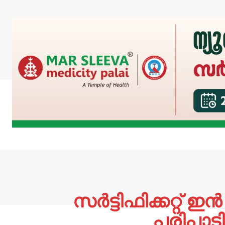
സർട്ടിഫിക്കറ്
പരിപാട