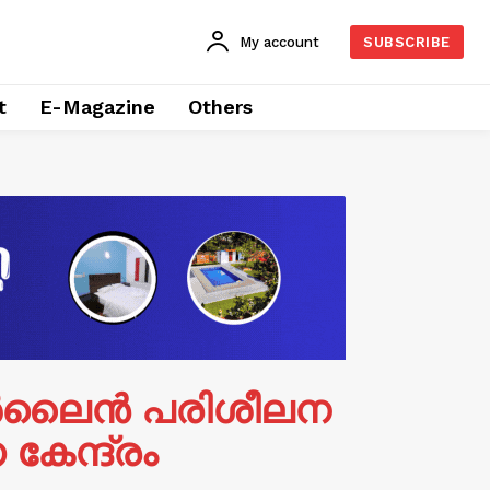
My account
SUBSCRIBE
t
E-Magazine
Others
 ഓൺലൈൻ പരിശീലന
േന്ദ്രം