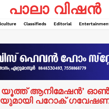
പാലാ വിഷൻ
iculture
Classifieds
Editorial
Entertainmen
റ് ഇൻ യൂത്ത് ആനിമേഷൻ’
ിയുമായി പറോക് ഗവേഷണ ക