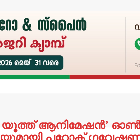
റ് ഇൻ യൂത്ത് ആനിമേഷൻ’
ിയുമായി പറോക് ഗവേഷണ ക