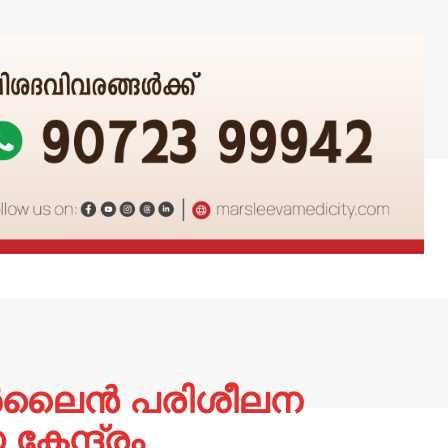
 ഓൺലൈൻ പരിശീലന
േന്ദ്രം