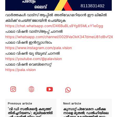
വാർത്തകൾ വാട്സ് ആപ്പിൽ അതിവേഗമറിയാൻ ഈ ലിങ്കിൽ
ക്ലിക്ക് ചെയ്ത് ജോയിൻ ചെയ്യുക
https://chat.whatsapp.com/DX6BuBLs9Yg85MLxY1e0gg
പാലാ വിഷൻ വാട്സ്ആപ്പ് ചാനൽ
https://whatsapp.com/channel/0029VaOkK347dmeU81dBvf2X
പാലാ വിഷൻ ഇൻസ്റ്റാഗ്രാം
https://www.instagram.com/pala.vision
പാലാ വിഷൻ യൂ ട്യൂബ് ചാനൽ
https://youtube.com/@palavision
പാലാ വിഷൻ വെബ്സൈറ്റ്
https://pala.vision
Previous article
Next article
‘വി ഡി സതീശന്റെ കരുത്ത്
കുസാറ്റ് പ്രവേശന പരീക്ഷ
തിരിച്ചറിയണം’; മുഖ്യമന്ത്രി
നാളെ മുതല്‍; ഡൽഹിയിലെ
ചർച്ചകളിൽ നിലപാട്
പരീക്ഷാ കേന്ദ്രത്തിൽ മാറ്റം