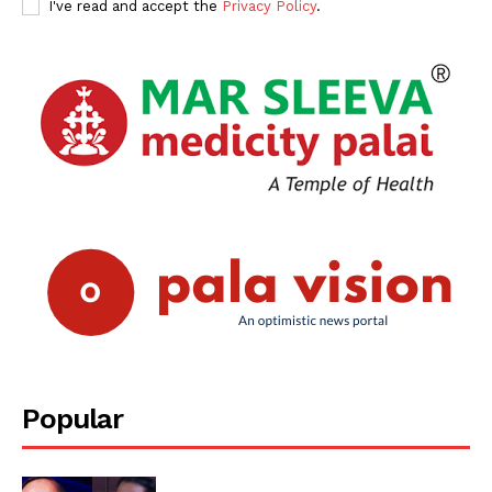
SUBSCRIBE NOW
I've read and accept the
Privacy Policy
.
PALA VISION
About
Contact us
Subscription Plans
My account
Grievance Redressal
Popular