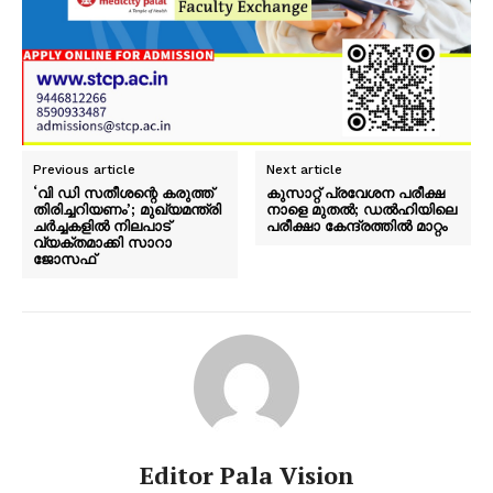
Previous article
Next article
‘വി ഡി സതീശന്റെ കരുത്ത്
കുസാറ്റ് പ്രവേശന പരീക്ഷ
തിരിച്ചറിയണം’; മുഖ്യമന്ത്രി
നാളെ മുതല്‍; ഡൽഹിയിലെ
ചർച്ചകളിൽ നിലപാട്
പരീക്ഷാ കേന്ദ്രത്തിൽ മാറ്റം
വ്യക്തമാക്കി സാറാ
ജോസഫ്
Editor Pala Vision