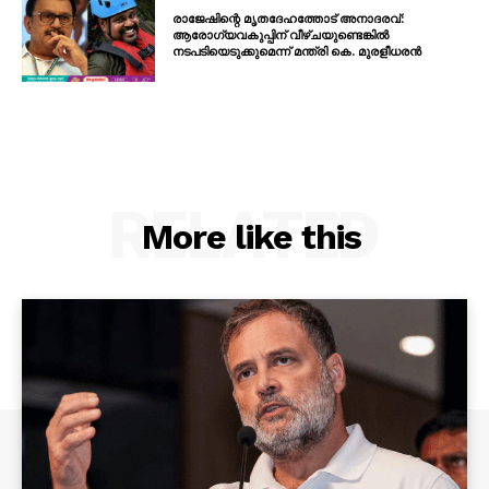
രാജേഷിന്റെ മൃതദേഹത്തോട് അനാദരവ്:
ആരോഗ്യവകുപ്പിന് വീഴ്ചയുണ്ടെങ്കിൽ
നടപടിയെടുക്കുമെന്ന് മന്ത്രി കെ. മുരളീധരൻ
RELATED
More like this