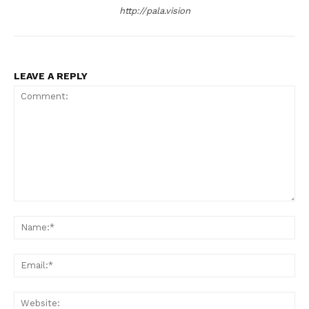
http://pala.vision
LEAVE A REPLY
Comment:
Na
Ema
Web