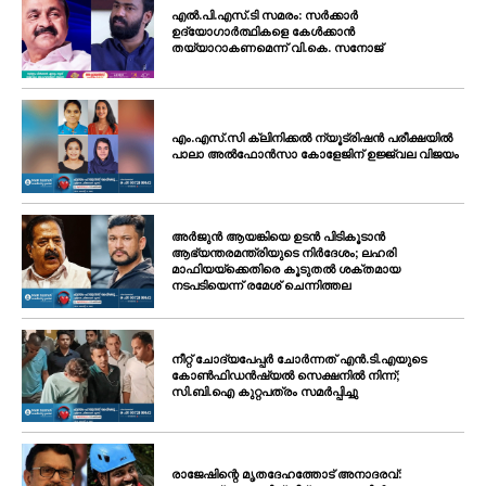
എൽ.പി.എസ്.ടി സമരം: സർക്കാർ
ഉദ്യോഗാർത്ഥികളെ കേൾക്കാൻ
തയ്യാറാകണമെന്ന് വി.കെ. സനോജ്
എം.എസ്.സി ക്ലിനിക്കൽ ന്യൂട്രിഷൻ പരീക്ഷയിൽ
പാലാ അൽഫോൻസാ കോളേജിന് ഉജ്ജ്വല വിജയം
അർജുൻ ആയങ്കിയെ ഉടൻ പിടികൂടാൻ
ആഭ്യന്തരമന്ത്രിയുടെ നിർദേശം; ലഹരി
മാഫിയയ്ക്കെതിരെ കൂടുതൽ ശക്തമായ
നടപടിയെന്ന് രമേശ് ചെന്നിത്തല
നീറ്റ് ചോദ്യപേപ്പർ ചോർന്നത് എൻ.ടി.എയുടെ
കോൺഫിഡൻഷ്യൽ സെക്ഷനിൽ നിന്ന്;
സി.ബി.ഐ കുറ്റപത്രം സമർപ്പിച്ചു
രാജേഷിന്റെ മൃതദേഹത്തോട് അനാദരവ്: