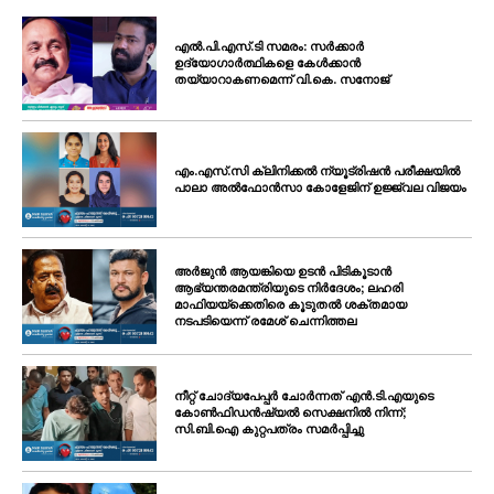
എൽ.പി.എസ്.ടി സമരം: സർക്കാർ
ഉദ്യോഗാർത്ഥികളെ കേൾക്കാൻ
തയ്യാറാകണമെന്ന് വി.കെ. സനോജ്
എം.എസ്.സി ക്ലിനിക്കൽ ന്യൂട്രിഷൻ പരീക്ഷയിൽ
പാലാ അൽഫോൻസാ കോളേജിന് ഉജ്ജ്വല വിജയം
അർജുൻ ആയങ്കിയെ ഉടൻ പിടികൂടാൻ
ആഭ്യന്തരമന്ത്രിയുടെ നിർദേശം; ലഹരി
മാഫിയയ്ക്കെതിരെ കൂടുതൽ ശക്തമായ
നടപടിയെന്ന് രമേശ് ചെന്നിത്തല
നീറ്റ് ചോദ്യപേപ്പർ ചോർന്നത് എൻ.ടി.എയുടെ
കോൺഫിഡൻഷ്യൽ സെക്ഷനിൽ നിന്ന്;
സി.ബി.ഐ കുറ്റപത്രം സമർപ്പിച്ചു