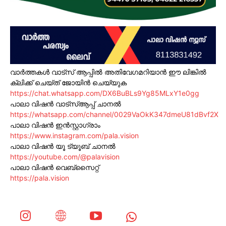
വാർത്തകൾ വാട്സ് ആപ്പിൽ അതിവേഗമറിയാൻ ഈ ലിങ്കിൽ
ക്ലിക്ക് ചെയ്ത് ജോയിൻ ചെയ്യുക
https://chat.whatsapp.com/DX6BuBLs9Yg85MLxY1e0gg
പാലാ വിഷൻ വാട്സ്ആപ്പ് ചാനൽ
https://whatsapp.com/channel/0029VaOkK347dmeU81dBvf2X
പാലാ വിഷൻ ഇൻസ്റ്റാഗ്രാം
https://www.instagram.com/pala.vision
പാലാ വിഷൻ യൂ ട്യൂബ് ചാനൽ
https://youtube.com/@palavision
പാലാ വിഷൻ വെബ്സൈറ്റ്
https://pala.vision