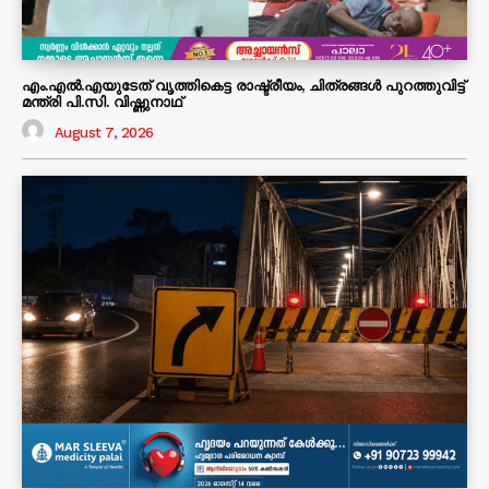
എം.എൽ.എയുടേത് വൃത്തികെട്ട രാഷ്ട്രീയം, ചിത്രങ്ങൾ പുറത്തുവിട്ട്
മന്ത്രി പി.സി. വിഷ്ണുനാഥ്
August 7, 2026