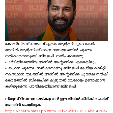
കോൺഗ്രസ് നേതാവ് എകെ ആന്റണിയുടെ മകൻ
അനിൽ ആന്റണിക്ക് സംസ്ഥാനതലത്തിൽ ചുമതല
നൽകാനൊരുങ്ങി ബിജെപി. സമീപകാലത്തു
പാർട്ടിയിലെത്തിയ അനിൽ ആന്റണിക്ക് ഏതെങ്കിലും
പ്രധാന ചുമതല നൽകാനാണു ബിജെപി ദേശീയ കമ്മിറ്റി.
സംസ്ഥാന തലത്തിൽ അനിൽ ആന്റണിക്ക് ചുമതല നൽകി
കേരളത്തിൽ ബിജെപിക്ക് കൂടുതൽ വേരോട്ടം ഉണ്ടാക്കാൻ
കഴിയുമെന്ന പ്രതീക്ഷയിലാണ് ബിജെപി.
ന്യൂസ് ദിവസേന ലഭിക്കുവാൻ ഈ ലിങ്കിൽ ക്ലിക്ക് ചെയ്ത്
ജോയിൻ ചെയ്യുക
https://chat.whatsapp.com/GKf2ow9DTIBEOAhaSLrGs7