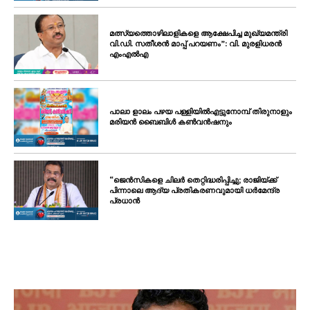
മത്സ്യത്തൊഴിലാളികളെ ആക്ഷേപിച്ച മുഖ്യമന്ത്രി
വി.ഡി. സതീശൻ മാപ്പ് പറയണം”: വി. മുരളിധരൻ
എംഎൽഎ
പാലാ ളാലം പഴയ പള്ളിയിൽഎട്ടുനോമ്പ് തിരുനാളും
മരിയൻ ബൈബിൾ കൺവൻഷനും
“ജെൻസികളെ ചിലർ തെറ്റിദ്ധരിപ്പിച്ചു; രാജിയ്ക്ക്
പിന്നാലെ ആദ്യ പ്രതികരണവുമായി ധർമേന്ദ്ര
പ്രധാൻ