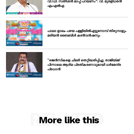
വി.ഡി. സതീശൻ മാപ്പ് പറയണം”: വി. മുരളിധരൻ
എംഎൽഎ
പാലാ ളാലം പഴയ പള്ളിയിൽഎട്ടുനോമ്പ് തിരുനാളും
മരിയൻ ബൈബിൾ കൺവൻഷനും
“ജെൻസികളെ ചിലർ തെറ്റിദ്ധരിപ്പിച്ചു; രാജിയ്ക്ക്
പിന്നാലെ ആദ്യ പ്രതികരണവുമായി ധർമേന്ദ്ര
പ്രധാൻ
RELATED
More like this