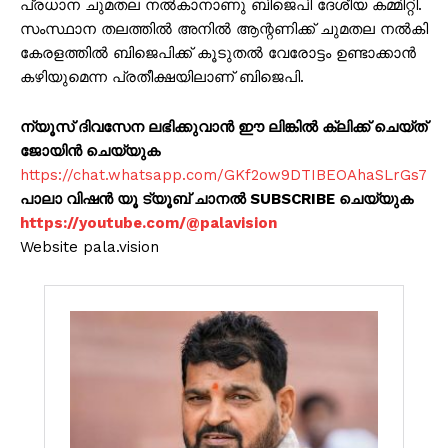
പ്രധാന ചുമതല നൽകാനാണു ബിജെപി ദേശീയ കമ്മിറ്റി.
സംസ്ഥാന തലത്തിൽ അനിൽ ആന്റണിക്ക് ചുമതല നൽകി
കേരളത്തിൽ ബിജെപിക്ക് കൂടുതൽ വേരോട്ടം ഉണ്ടാക്കാൻ
കഴിയുമെന്ന പ്രതീക്ഷയിലാണ് ബിജെപി.
ന്യൂസ് ദിവസേന ലഭിക്കുവാൻ ഈ ലിങ്കിൽ ക്ലിക്ക് ചെയ്ത്
ജോയിൻ ചെയ്യുക
https://chat.whatsapp.com/GKf2ow9DTIBEOAhaSLrGs7
പാലാ വിഷൻ യൂ ട്യൂബ് ചാനൽ SUBSCRIBE ചെയ്യുക
https://youtube.com/@palavision
Website pala.vision