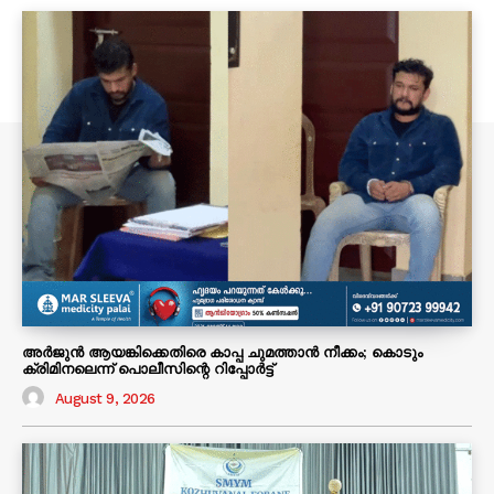
അർജുൻ ആയങ്കിക്കെതിരെ കാപ്പ ചുമത്താൻ നീക്കം; കൊടും
ക്രിമിനലെന്ന് പൊലീസിന്റെ റിപ്പോർട്ട്
August 9, 2026