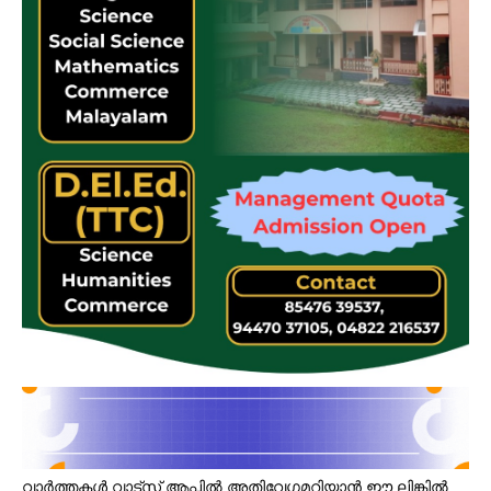
വാർത്തകൾ വാട്സ് ആപ്പിൽ അതിവേഗമറിയാൻ ഈ ലിങ്കിൽ