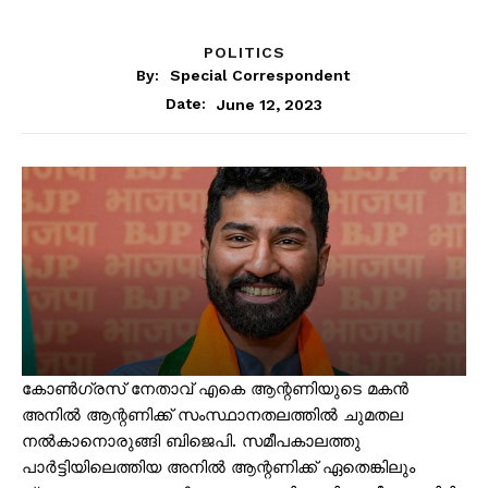
POLITICS
By:
Special Correspondent
June 12, 2023
Date:
കോൺഗ്രസ് നേതാവ് എകെ ആന്റണിയുടെ മകൻ
അനിൽ ആന്റണിക്ക് സംസ്ഥാനതലത്തിൽ ചുമതല
നൽകാനൊരുങ്ങി ബിജെപി. സമീപകാലത്തു
പാർട്ടിയിലെത്തിയ അനിൽ ആന്റണിക്ക് ഏതെങ്കിലും