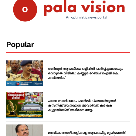
Popular
അർജുൻ ആയങ്കിയെ ഒളിവിൽ പാർപ്പിച്ചവരെയും
വെറുതെ വിടില്ല: കണ്ണൂർ റേഞ്ച് ഐജി കെ.
കാർത്തിക്
പാലാ സാൻ തോം ഫാർമർ പ്രൊഡ്യൂസർ
കമ്പനിക്ക് സംസ്ഥാന അവാർഡ്: കർഷക
കൂട്ടായ്മയ്ക്ക് അഭിമാന നേട്ടം
മത്സ്യത്തൊഴിലാളികളെ ആക്ഷേപിച്ച മുഖ്യമന്ത്രി