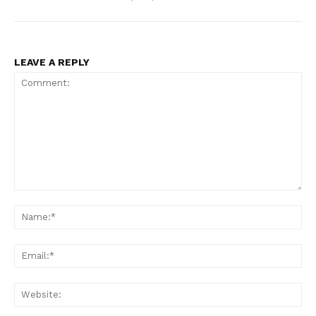
LEAVE A REPLY
Comment:
Na
Ema
Web