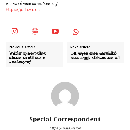
പാലാ വിഷൻ വെബ്സൈറ്റ്
https://pala.vision
Previous article
Next article
‘ബ്രിജ് ഭൂഷനെതിരെ
‘BJPയുടെ ഇരട്ട എഞ്ചിൻ
പ്രധാനമന്ത്രി മൗനം
ജനം തള്ളി; പ്രിയങ്ക ഗാന്ധി.
പാലിക്കുന്നു’
Special Correspondent
https://pala.vision