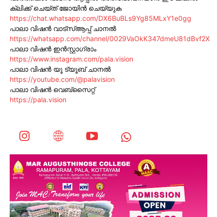
ക്ലിക്ക് ചെയ്ത് ജോയിൻ ചെയ്യുക
https://chat.whatsapp.com/DX6BuBLs9Yg85MLxY1e0gg
പാലാ വിഷൻ വാട്സ്ആപ്പ് ചാനൽ
https://whatsapp.com/channel/0029VaOkK347dmeU81dBvf2X
പാലാ വിഷൻ ഇൻസ്റ്റാഗ്രാം
https://www.instagram.com/pala.vision
പാലാ വിഷൻ യൂ ട്യൂബ് ചാനൽ
https://youtube.com/@palavision
പാലാ വിഷൻ വെബ്സൈറ്റ്
https://pala.vision