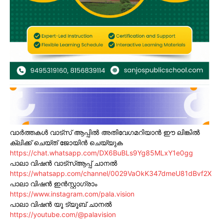
വാർത്തകൾ വാട്സ് ആപ്പിൽ അതിവേഗമറിയാൻ ഈ ലിങ്കിൽ
ക്ലിക്ക് ചെയ്ത് ജോയിൻ ചെയ്യുക
https://chat.whatsapp.com/DX6BuBLs9Yg85MLxY1e0gg
പാലാ വിഷൻ വാട്സ്ആപ്പ് ചാനൽ
https://whatsapp.com/channel/0029VaOkK347dmeU81dBvf2X
പാലാ വിഷൻ ഇൻസ്റ്റാഗ്രാം
https://www.instagram.com/pala.vision
പാലാ വിഷൻ യൂ ട്യൂബ് ചാനൽ
https://youtube.com/@palavision