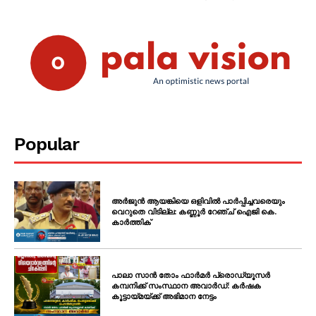
Popular
അർജുൻ ആയങ്കിയെ ഒളിവിൽ പാർപ്പിച്ചവരെയും
വെറുതെ വിടില്ല: കണ്ണൂർ റേഞ്ച് ഐജി കെ.
കാർത്തിക്
പാലാ സാൻ തോം ഫാർമർ പ്രൊഡ്യൂസർ
കമ്പനിക്ക് സംസ്ഥാന അവാർഡ്: കർഷക
കൂട്ടായ്മയ്ക്ക് അഭിമാന നേട്ടം