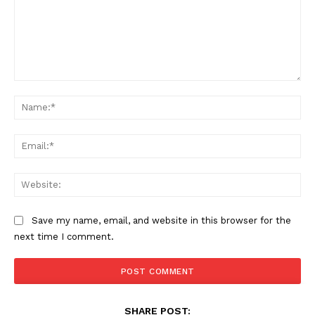
Comment:
Na
Ema
Web
Save my name, email, and website in this browser for the
next time I comment.
SHARE POST: