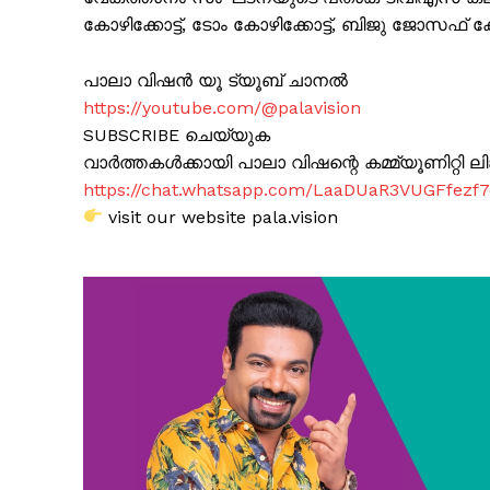
കോഴിക്കോട്ട്, ടോം കോഴിക്കോട്ട്, ബിജു ജോസഫ് ക
പാലാ വിഷൻ യൂ ട്യൂബ് ചാനൽ
https://youtube.com/@palavision
SUBSCRIBE ചെയ്യുക
വാർത്തകൾക്കായി പാലാ വിഷന്റെ കമ്മ്യൂണിറ്റി ലിങ്
https://chat.whatsapp.com/LaaDUaR3VUGFfezf
visit our website pala.vision
PALA V