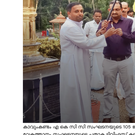
കാവുംകണ്ടം എ കെ സി സി സംഘടനയുടെ 105 ജന്
വേകത്താനം സംഘടനയുടെ പതാക ടിവിഎസ് കല്ലറ