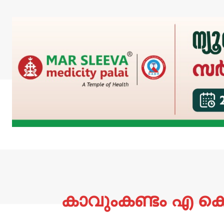
കാവുംകണ്ടം എ ക