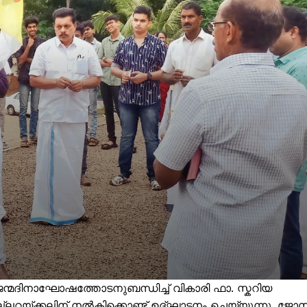
മദിനാഘോഷത്തോടനുബന്ധിച്ച് വികാരി ഫാ. സ്കറിയ
യ്ക്കലിന് നൽകിക്കൊണ്ട് ഉദ്ഘാടനം ചെയ്യുന്നു. ജോസ