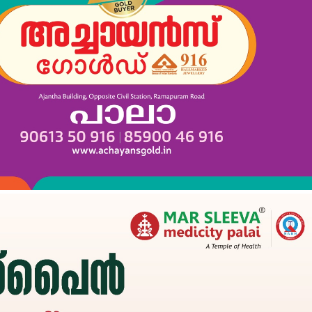
Subscription Plans
My account
Grievance Redressal
E NOW