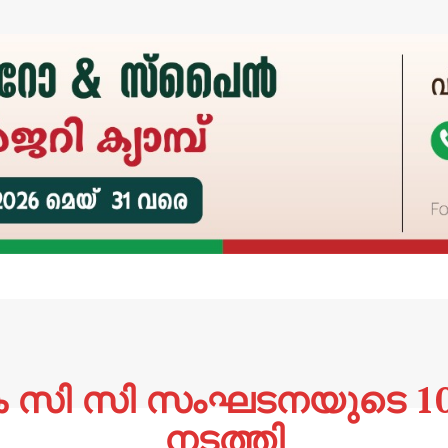
െ സി സി സംഘടനയുടെ 1
നടത്തി