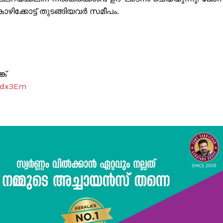
ോഴിക്കോട്ട് തുടങ്ങിയവർ സമീപം.
ക്
7dx3Em
ISION
PALA VISION
About
Contact us