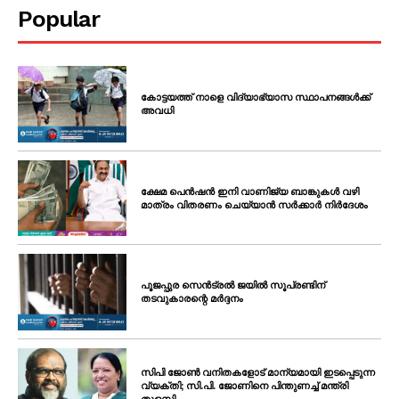
Popular
കോട്ടയത്ത് നാളെ വിദ്യാഭ്യാസ സ്ഥാപനങ്ങൾക്ക്
അവധി
ക്ഷേമ പെൻഷൻ ഇനി വാണിജ്യ ബാങ്കുകൾ വഴി
മാത്രം വിതരണം ചെയ്യാൻ സർക്കാർ നിർദേശം
പൂജപ്പുര സെൻട്രൽ ജയിൽ സൂപ്രണ്ടിന്
തടവുകാരന്റെ മർദ്ദനം
സിപി ജോൺ വനിതകളോട് മാന്യമായി ഇടപ്പെടുന്ന
വ്യക്തി; സി.പി. ജോണിനെ പിന്തുണച്ച് മന്ത്രി