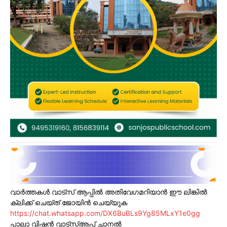
വാർത്തകൾ വാട്സ് ആപ്പിൽ അതിവേഗമറിയാൻ ഈ ലിങ്കിൽ
ക്ലിക്ക് ചെയ്ത് ജോയിൻ ചെയ്യുക
https://chat.whatsapp.com/DX6BuBLs9Yg85MLxY1e0gg
പാലാ വിഷൻ വാട്സ്ആപ്പ് ചാനൽ