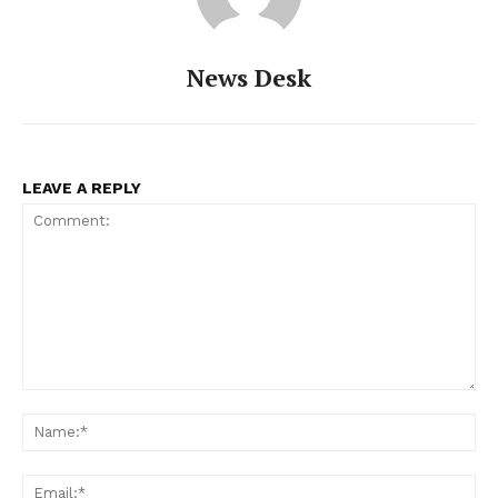
News Desk
LEAVE A REPLY
Comment:
Na
Ema