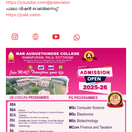
https://youtube.com/@palavision
പാലാ വിഷൻ വെബ്സൈറ്റ്
https://pala.vision