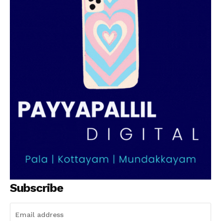
SUBSCRIBE NOW
PALA VISION
About
Contact us
Subscription Plans
My account
Grievance Redressal
Subscribe