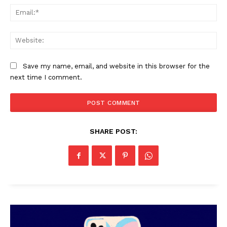
Ema
Web
Save my name, email, and website in this browser for the
next time I comment.
PALA VISION
SHARE POST: