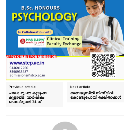
Previous article
Next article
പാലാ രൂപത കുടുംബ
ബൈജൂസിൽ നിന്ന് ടിവി
കൂട്ടായ്മ വാർഷികം
കൊണ്ടുപോയി രക്ഷിതാക്കൾ
ഫെബ്രുവരി 24 ന്