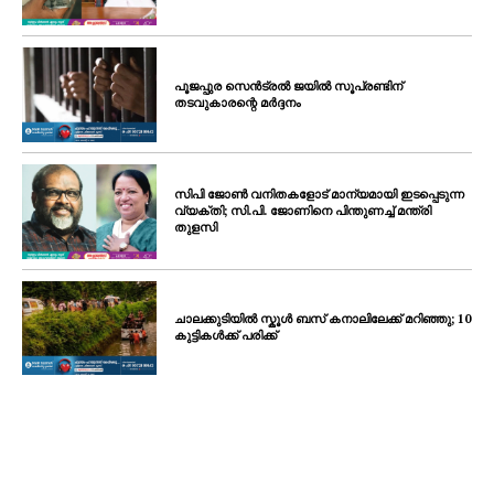
പൂജപ്പുര സെൻട്രൽ ജയിൽ സൂപ്രണ്ടിന്
തടവുകാരന്റെ മർദ്ദനം
സിപി ജോൺ വനിതകളോട് മാന്യമായി ഇടപ്പെടുന്ന
വ്യക്തി; സി.പി. ജോണിനെ പിന്തുണച്ച് മന്ത്രി
തുളസി
ചാലക്കുടിയിൽ സ്കൂൾ ബസ് കനാലിലേക്ക് മറിഞ്ഞു; 10
കുട്ടികൾക്ക് പരിക്ക്