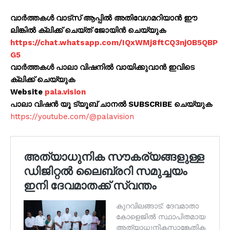
വാർത്തകൾ വാട്സ് ആപ്പിൽ അതിവേഗമറിയാൻ ഈ
ലിങ്കിൽ ക്ലിക്ക് ചെയ്ത് ജോയിൻ ചെയ്യുക
https://chat.whatsapp.com/IQxWMj8ftCQ3njOB5QBP
G5
വാർത്തകൾ പാലാ വിഷനിൽ വായിക്കുവാൻ ഇവിടെ
ക്ലിക്ക് ചെയ്യുക
Website
pala.vision
പാലാ വിഷൻ യൂ ട്യൂബ് ചാനൽ SUBSCRIBE ചെയ്യുക
https://youtube.com/@palavision