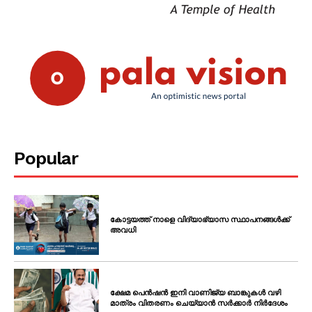
Popular
കോട്ടയത്ത് നാളെ വിദ്യാഭ്യാസ സ്ഥാപനങ്ങൾക്ക്
അവധി
ക്ഷേമ പെൻഷൻ ഇനി വാണിജ്യ ബാങ്കുകൾ വഴി
മാത്രം വിതരണം ചെയ്യാൻ സർക്കാർ നിർദേശം