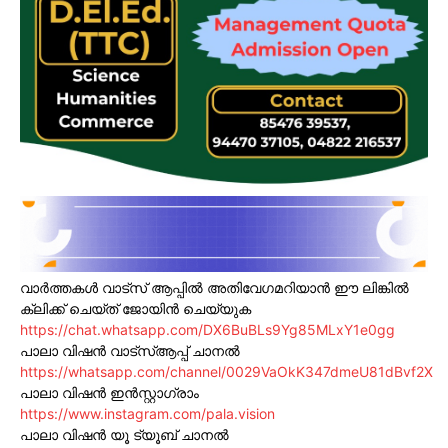
വാർത്തകൾ വാട്സ് ആപ്പിൽ അതിവേഗമറിയാൻ ഈ ലിങ്കിൽ
ക്ലിക്ക് ചെയ്ത് ജോയിൻ ചെയ്യുക
https://chat.whatsapp.com/DX6BuBLs9Yg85MLxY1e0gg
പാലാ വിഷൻ വാട്സ്ആപ്പ് ചാനൽ
https://whatsapp.com/channel/0029VaOkK347dmeU81dBvf2X
പാലാ വിഷൻ ഇൻസ്റ്റാഗ്രാം
https://www.instagram.com/pala.vision
പാലാ വിഷൻ യൂ ട്യൂബ് ചാനൽ