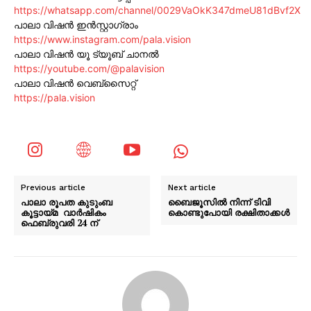
https://whatsapp.com/channel/0029VaOkK347dmeU81dBvf2X
പാലാ വിഷൻ ഇൻസ്റ്റാഗ്രാം
https://www.instagram.com/pala.vision
പാലാ വിഷൻ യൂ ട്യൂബ് ചാനൽ
https://youtube.com/@palavision
പാലാ വിഷൻ വെബ്സൈറ്റ്
https://pala.vision
Previous article
Next article
പാലാ രൂപത കുടുംബ
ബൈജൂസിൽ നിന്ന് ടിവി
കൂട്ടായ്മ വാർഷികം
കൊണ്ടുപോയി രക്ഷിതാക്കൾ
ഫെബ്രുവരി 24 ന്