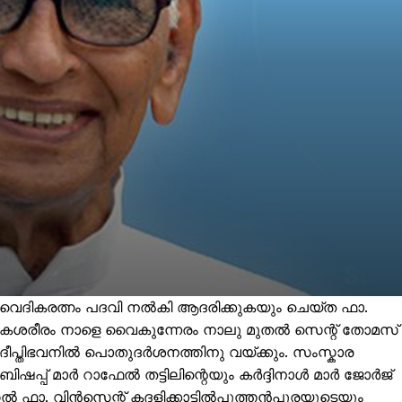
ദികരത്നം പദവി നല്‍കി ആദരിക്കുകയും ചെയ്ത ഫാ.
ഭൗതികശരീരം നാളെ വൈകുന്നേരം നാലു മുതൽ സെന്റ് തോമസ്
റ ദീപ്തിഭവനിൽ പൊതുദർശനത്തിനു വയ്ക്കും. സംസ്കാര
ിഷപ്പ് മാർ റാഫേൽ തട്ടിലിന്റെയും കർദ്ദിനാൾ മാർ ജോർജ്
ഫാ. വിൻസെന്റ് കദളിക്കാട്ടിൽപുത്തൻപുരയുടെയും