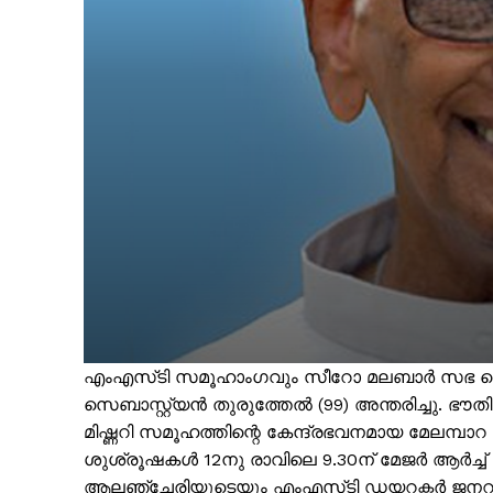
എം‌എസ്‌ടി സമൂഹാംഗവും സീറോ മലബാര്‍ സഭ വൈ
സെബാസ്റ്റ്യൻ തുരുത്തേൽ (99) അന്തരിച്ചു. 
മിഷ്ണറി സമൂഹത്തിന്റെ കേന്ദ്രഭവനമായ മേലമ്പാ
ശുശ്രൂഷകൾ 12നു രാവിലെ 9.30ന് മേജർ ആർച്ച് ബ
ആലഞ്ചേരിയുടെയും എം‌എസ്‌ടി ഡയറക്ടർ ജനറൽ 