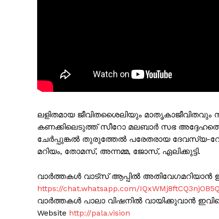
ലളിതമായ ജീവിതശൈലിയും മാതൃകാജീവിതവും സ
കണക്കിലെടുത്ത് സീറോ മലബാർ സഭ അദ്ദേഹത്തെ
ചേർപ്പുങ്കൽ തുരുത്തേൽ പരേതരായ ദേവസ്യ-
മറിയം, തോമസ്, അന്നമ്മ, ജോസ്, ഏലിക്കുട്ടി.
വാർത്തകൾ വാട്സ് ആപ്പിൽ അതിവേഗമറിയാൻ ഈ 
https://chat.whatsapp.com/IQxWMj8ftCQ3njOB5
വാർത്തകൾ പാലാ വിഷനിൽ വായിക്കുവാൻ ഇവിടെ 
Website
http://pala.vision