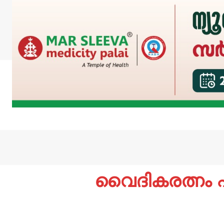
വൈദികരത്നം ഫ