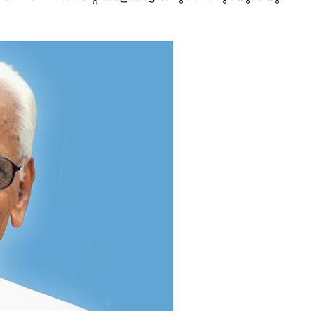
ISION
PALA VISION
About
Contact us