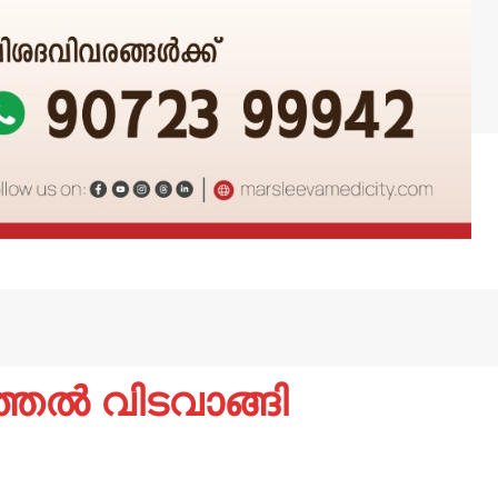
തേൽ വിടവാങ്ങി