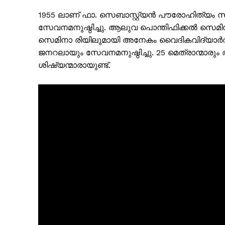
1955 ലാണ് ഫാ. സെബാസ്റ്റ്യൻ പൗരോഹിത്യം സ
സേവനമനുഷ്ഠിച്ചു. ആലുവ പൊന്തിഫിക്കൽ സെമി
സെമിനാ രിയിലുമായി അനേകം വൈദികവിദ്യാർത്ഥി
ജനറലായും സേവനമനുഷ്ഠിച്ചു. 25 മെത്രാന്മാരു
ശിഷ്യന്മാരായുണ്ട്.
SUBSCRIB