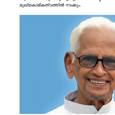
മുഖ്യകാമികത്വത്തിൽ നടക്കും.
PALA V