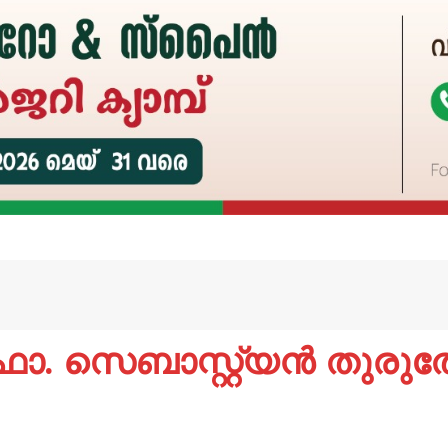
ാ. സെബാസ്റ്റ്യൻ തുരുത്