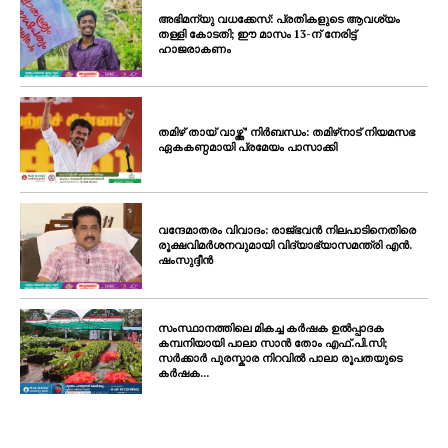
അഭിമന്യു വധക്കേസ്: പ്രതികളുടെ ആവശ്യം
തള്ളി കോടതി; ഈ മാസം 13-ന് നേരിട്ട്
ഹാജരാകണം
തമിഴ് തായ് വാഴ്ത്ത്’ നിർബന്ധം: തമിഴ്‌നാട് നിയമസഭ
ഏകകണ്ഠമായി പ്രമേയം പാസാക്കി
വന്ദേമാതരം വിവാദം: രാജ്ഭവൻ നിലപാടിനെതിരെ
രൂക്ഷവിമർശനവുമായി വിദ്യാഭ്യാസമന്ത്രി എൻ.
ഷംസുദ്ദീൻ
സംസ്ഥാനത്തിലെ മികച്ച കർഷക ഉൽപ്പാദക
കമ്പനിയായി പാലാ സാൻ തോം എഫ്.പി.സി;
സർക്കാർ പുരസ്കാര നിറവിൽ പാലാ രൂപതയുടെ
കർഷക...