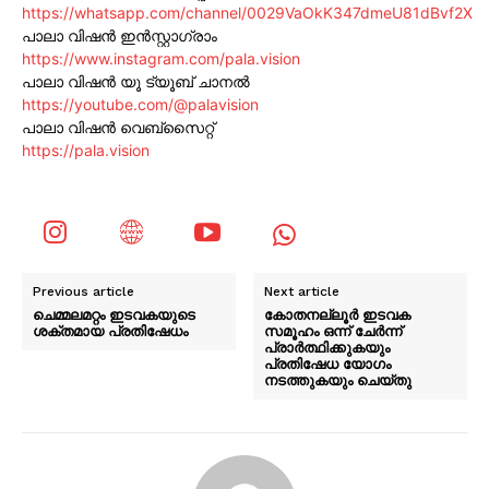
https://whatsapp.com/channel/0029VaOkK347dmeU81dBvf2X
പാലാ വിഷൻ ഇൻസ്റ്റാഗ്രാം
https://www.instagram.com/pala.vision
പാലാ വിഷൻ യൂ ട്യൂബ് ചാനൽ
https://youtube.com/@palavision
പാലാ വിഷൻ വെബ്സൈറ്റ്
https://pala.vision
Previous article
Next article
ചെമ്മലമറ്റം ഇടവകയുടെ
കോതനല്ലൂർ ഇടവക
ശക്തമായ പ്രതിഷേധം
സമൂഹം ഒന്ന് ചേർന്ന്
പ്രാർത്ഥിക്കുകയും
പ്രതിഷേധ യോഗം
നടത്തുകയും ചെയ്തു