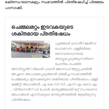
ഭക്തസംഘടനകളും സംഭവത്തിൽ പ്രതിഷേധിച്ച് പ്രമേയം
പാസാക്കി.