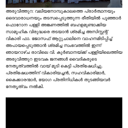
അരുവിത്തുറ: വലിയനോമ്പുകാലത്തെ പ്രാർത്ഥനയും
ദൈവാരാധനയും തടസപ്പെടുത്തുന്ന രീതിയിൽ പൂഞ്ഞാർ
ഫൊറോന പള്ളി അങ്കണത്തിൽ ബഹളമുണ്ടാക്കിയ
സാമൂഹിക വിരുദ്ധരെ തടയാൻ ശ്രമിച്ച അസിസ്റ്റന്റ്
വികാരി ഫാ. ജോസഫ് ആറ്റുചാലിനെ വാഹനമിടിപ്പിച്ച്
അപായപ്പെടുത്താൻ ശ്രമിച്ച സംഭവത്തിൽ ഇന്ന്
ഞായറാഴ്ച രാവിലെ വി. കുർബാനയ്ക്ക് പള്ളിയിലെത്തിയ
അരുവിത്തുറ ഇടവക ജനങ്ങൾ വൈദികരുടെ
നേതൃത്വത്തിൽ വായ് മൂടി കെട്ടി പ്രതിഷേധിച്ചു.
പ്രതിഷേധത്തിന് വികാരിയച്ചൻ, സഹവികാരിമാർ,
കൈക്കാരന്മാർ, യോഗ പ്രതിനിധികൾ തുടങ്ങിയവർ
നേതൃത്വം നൽകി.