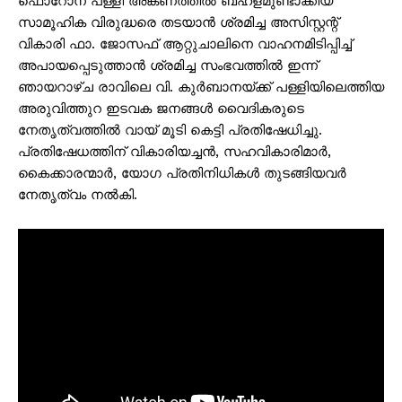
ഫൊറോന പള്ളി അങ്കണത്തിൽ ബഹളമുണ്ടാക്കിയ
സാമൂഹിക വിരുദ്ധരെ തടയാൻ ശ്രമിച്ച അസിസ്റ്റന്റ്
വികാരി ഫാ. ജോസഫ് ആറ്റുചാലിനെ വാഹനമിടിപ്പിച്ച്
അപായപ്പെടുത്താൻ ശ്രമിച്ച സംഭവത്തിൽ ഇന്ന്
ഞായറാഴ്ച രാവിലെ വി. കുർബാനയ്ക്ക് പള്ളിയിലെത്തിയ
അരുവിത്തുറ ഇടവക ജനങ്ങൾ വൈദികരുടെ
നേതൃത്വത്തിൽ വായ് മൂടി കെട്ടി പ്രതിഷേധിച്ചു.
പ്രതിഷേധത്തിന് വികാരിയച്ചൻ, സഹവികാരിമാർ,
കൈക്കാരന്മാർ, യോഗ പ്രതിനിധികൾ തുടങ്ങിയവർ
നേതൃത്വം നൽകി.