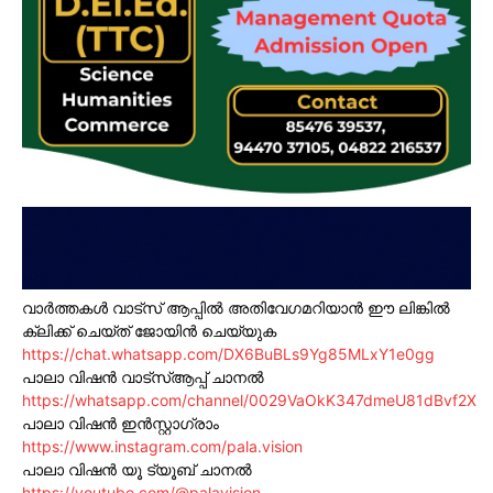
വാർത്തകൾ വാട്സ് ആപ്പിൽ അതിവേഗമറിയാൻ ഈ ലിങ്കിൽ
ക്ലിക്ക് ചെയ്ത് ജോയിൻ ചെയ്യുക
https://chat.whatsapp.com/DX6BuBLs9Yg85MLxY1e0gg
പാലാ വിഷൻ വാട്സ്ആപ്പ് ചാനൽ
https://whatsapp.com/channel/0029VaOkK347dmeU81dBvf2X
പാലാ വിഷൻ ഇൻസ്റ്റാഗ്രാം
https://www.instagram.com/pala.vision
പാലാ വിഷൻ യൂ ട്യൂബ് ചാനൽ
https://youtube.com/@palavision