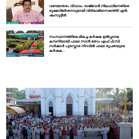
വന്ദേമാതരം വിവാദം: രാജ്ഭവൻ നിലപാടിനെതിരെ
രൂക്ഷവിമർശനവുമായി വിദ്യാഭ്യാസമന്ത്രി എൻ.
ഷംസുദ്ദീൻ
സംസ്ഥാനത്തിലെ മികച്ച കർഷക ഉൽപ്പാദക
കമ്പനിയായി പാലാ സാൻ തോം എഫ്.പി.സി;
സർക്കാർ പുരസ്കാര നിറവിൽ പാലാ രൂപതയുടെ
കർഷക...