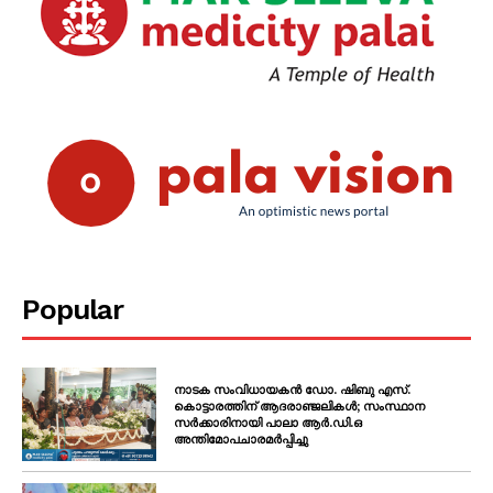
Popular
നാടക സംവിധായകൻ ഡോ. ഷിബു എസ്.
കൊട്ടാരത്തിന് ആദരാഞ്ജലികൾ; സംസ്ഥാന
സർക്കാരിനായി പാലാ ആർ.ഡി.ഒ
അന്തിമോപചാരമർപ്പിച്ചു