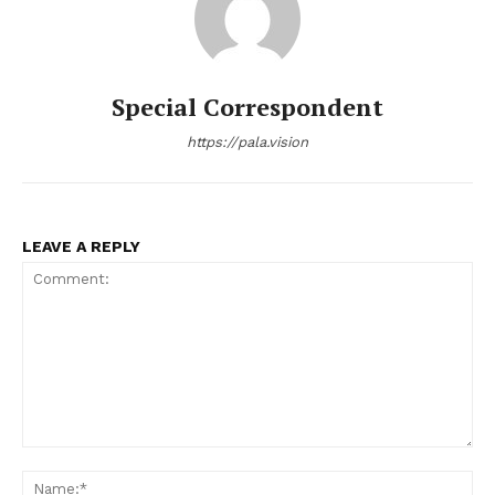
Special Correspondent
https://pala.vision
LEAVE A REPLY
Comment:
Na