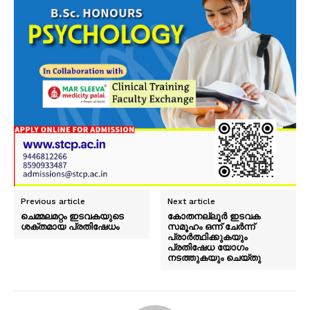
Previous article
Next article
ചെമ്മലമറ്റം ഇടവകയുടെ
കോതനല്ലൂർ ഇടവക
ശക്തമായ പ്രതിഷേധം
സമൂഹം ഒന്ന് ചേർന്ന്
പ്രാർത്ഥിക്കുകയും
പ്രതിഷേധ യോഗം
നടത്തുകയും ചെയ്തു