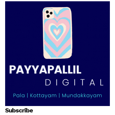
SUBSCRIBE NOW
PALA VISION
About
Contact us
Subscription Plans
My account
Grievance Redressal
Subscribe