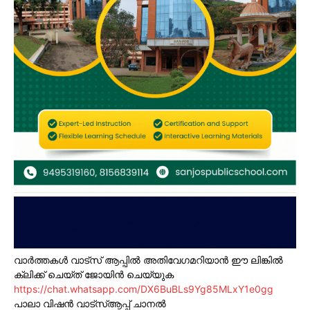
വാർത്തകൾ വാട്സ് ആപ്പിൽ അതിവേഗമറിയാൻ ഈ ലിങ്കിൽ
ക്ലിക്ക് ചെയ്ത് ജോയിൻ ചെയ്യുക
https://chat.whatsapp.com/DX6BuBLs9Yg85MLxY1e0gg
പാലാ വിഷൻ വാട്സ്ആപ്പ് ചാനൽ