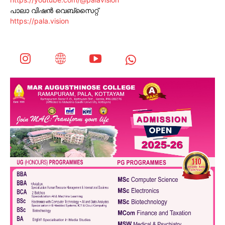
പാലാ വിഷൻ വെബ്സൈറ്റ്
https://pala.vision