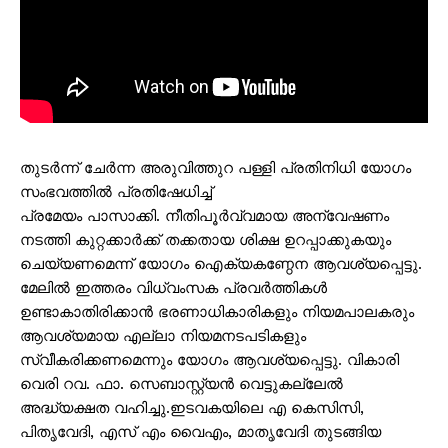
തുടർന്ന് ചേർന്ന അരുവിത്തുറ പള്ളി പ്രതിനിധി യോഗം
സംഭവത്തിൽ പ്രതിഷേധിച്ച്
പ്രമേയം പാസാക്കി. നീതിപൂർവ്വമായ അന്വേഷണം
നടത്തി കുറ്റക്കാർക്ക് തക്കതായ ശിക്ഷ ഉറപ്പാക്കുകയും
ചെയ്യണമെന്ന് യോഗം ഐക്യകണ്ഠേന ആവശ്യപ്പെട്ടു.
മേലിൽ ഇത്തരം വിധ്വംസക പ്രവർത്തികൾ
ഉണ്ടാകാതിരിക്കാൻ ഭരണാധികാരികളും നിയമപാലകരും
ആവശ്യമായ എല്ലാ നിയമനടപടികളും
സ്വീകരിക്കണമെന്നും യോഗം ആവശ്യപ്പെട്ടു. വികാരി
വെരി റവ. ഫാ. സെബാസ്റ്റ്യൻ വെട്ടുകല്ലേൽ
അദ്ധ്യക്ഷത വഹിച്ചു.ഇടവകയിലെ എ കെസിസി,
പിതൃവേദി, എസ് എം വൈഎം, മാതൃവേദി തുടങ്ങിയ