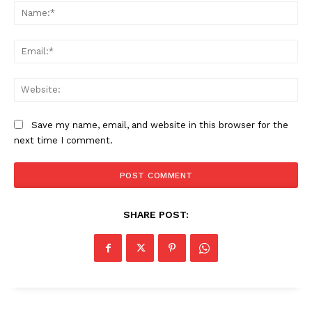
Na
Ema
Web
Save my name, email, and website in this browser for the
PALA VISION
next time I comment.
SHARE POST: