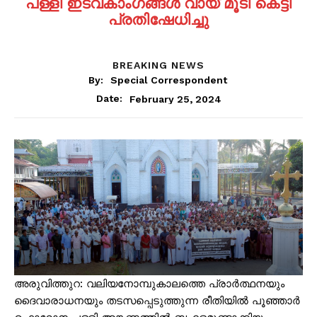
പള്ളി ഇടവകാംഗങ്ങൾ വായ് മൂടി കെട്ടി
പ്രതിഷേധിച്ചു
BREAKING NEWS
By:
Special Correspondent
February 25, 2024
Date:
അരുവിത്തുറ: വലിയനോമ്പുകാലത്തെ പ്രാർത്ഥനയും
ദൈവാരാധനയും തടസപ്പെടുത്തുന്ന രീതിയിൽ പൂഞ്ഞാർ