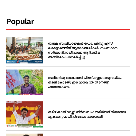
Popular
നാടക സംവിധായകൻ ഡോ. ഷിബു എസ്.
കൊട്ടാരത്തിന് ആദരാഞ്ജലികൾ; സംസ്ഥാന
സർക്കാരിനായി പാലാ ആർ.ഡി.ഒ
അന്തിമോപചാരമർപ്പിച്ചു
അഭിമന്യു വധക്കേസ്: പ്രതികളുടെ ആവശ്യം
തള്ളി കോടതി; ഈ മാസം 13-ന് നേരിട്ട്
ഹാജരാകണം
തമിഴ് തായ് വാഴ്ത്ത്’ നിർബന്ധം: തമിഴ്‌നാട് നിയമസഭ
ഏകകണ്ഠമായി പ്രമേയം പാസാക്കി