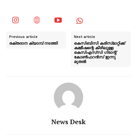
Previous article
Next article
രക്തദാന ക്യാമ്പ് നടത്തി
കെസിബിസി കരിസ്‌മാറ്റിക്ക്
കമ്മീഷന്റെ കീഴിലുള്ള
കെസിഎസ്‌സി ഗ്രാന്റ്
കോൺഫറൻസ് ഇന്നു
മുതൽ
News Desk