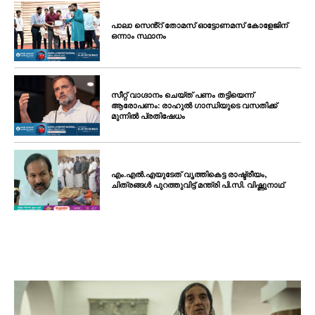
പാലാ സെൻ്റ് തോമസ് ഓട്ടോണമസ് കോളേജിന്
ഒന്നാം സ്ഥാനം
സീറ്റ് വാഗ്ദാനം ചെയ്ത് പണം തട്ടിയെന്ന്
ആരോപണം: രാഹുൽ ഗാന്ധിയുടെ വസതിക്ക്
മുന്നിൽ പ്രതിഷേധം
എം.എൽ.എയുടേത് വൃത്തികെട്ട രാഷ്ട്രീയം,
ചിത്രങ്ങൾ പുറത്തുവിട്ട് മന്ത്രി പി.സി. വിഷ്ണുനാഥ്