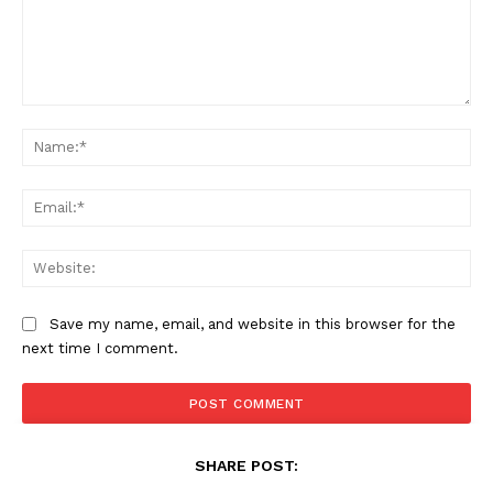
SUBSCRIBE NOW
PALA VISION
Comment:
Na
About
Ema
Contact us
Subscription Plans
Web
My account
Grievance Redressal
Save my name, email, and website in this browser for the
next time I comment.
SHARE POST: