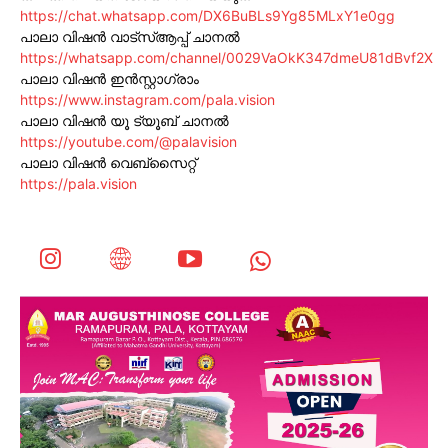
https://chat.whatsapp.com/DX6BuBLs9Yg85MLxY1e0gg
പാലാ വിഷൻ വാട്സ്ആപ്പ് ചാനൽ
https://whatsapp.com/channel/0029VaOkK347dmeU81dBvf2X
പാലാ വിഷൻ ഇൻസ്റ്റാഗ്രാം
https://www.instagram.com/pala.vision
പാലാ വിഷൻ യൂ ട്യൂബ് ചാനൽ
https://youtube.com/@palavision
പാലാ വിഷൻ വെബ്സൈറ്റ്
https://pala.vision