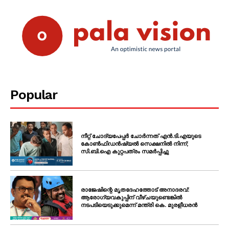
Popular
നീറ്റ് ചോദ്യപേപ്പർ ചോർന്നത് എൻ.ടി.എയുടെ
കോൺഫിഡൻഷ്യൽ സെക്ഷനിൽ നിന്ന്;
സി.ബി.ഐ കുറ്റപത്രം സമർപ്പിച്ചു
രാജേഷിന്റെ മൃതദേഹത്തോട് അനാദരവ്:
ആരോഗ്യവകുപ്പിന് വീഴ്ചയുണ്ടെങ്കിൽ
നടപടിയെടുക്കുമെന്ന് മന്ത്രി കെ. മുരളീധരൻ