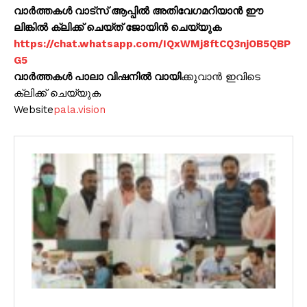
വാർത്തകൾ വാട്സ് ആപ്പിൽ അതിവേഗമറിയാൻ ഈ
ലിങ്കിൽ ക്ലിക്ക് ചെയ്ത് ജോയിൻ ചെയ്യുക
https://chat.whatsapp.com/IQxWMj8ftCQ3njOB5QBP
G5
വാർത്തകൾ പാലാ വിഷനിൽ വായി
ക്കുവാൻ ഇവിടെ
ക്ലിക്ക് ചെയ്യുക
Website
pala.vision