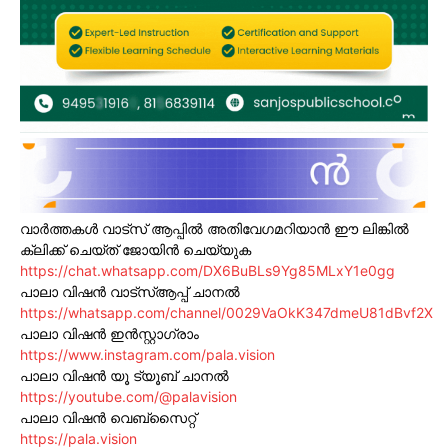
വാർത്തകൾ വാട്സ് ആപ്പിൽ അതിവേഗമറിയാൻ ഈ ലിങ്കിൽ
ക്ലിക്ക് ചെയ്ത് ജോയിൻ ചെയ്യുക
https://chat.whatsapp.com/DX6BuBLs9Yg85MLxY1e0gg
പാലാ വിഷൻ വാട്സ്ആപ്പ് ചാനൽ
https://whatsapp.com/channel/0029VaOkK347dmeU81dBvf2X
പാലാ വിഷൻ ഇൻസ്റ്റാഗ്രാം
https://www.instagram.com/pala.vision
പാലാ വിഷൻ യൂ ട്യൂബ് ചാനൽ
https://youtube.com/@palavision
പാലാ വിഷൻ വെബ്സൈറ്റ്
https://pala.vision