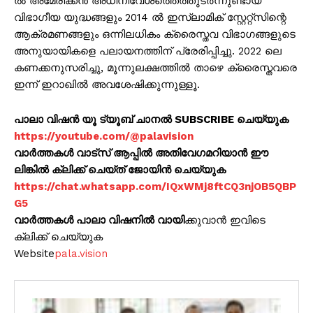
ൽ അമേരിക്കൻ അധിനിവേശത്തെത്തുടർന്നുണ്ടായ
വിഭാഗീയ യുദ്ധങ്ങളും 2014 ൽ ഇസ്‌ലാമിക് സ്റ്റേറ്റ്സിന്റെ
ആക്രമണങ്ങളും ഒന്നിലധികം ക്രൈസ്തവ വിഭാഗങ്ങളുടെ
അനുയായികളെ പലായനത്തിന് പ്രേരിപ്പിച്ചു. 2022 ലെ
കണക്കനുസരിച്ചു, മൂന്നുലക്ഷത്തിൽ താഴെ ക്രൈസ്തവരെ
ഇന്ന് ഇറാഖിൽ അവശേഷിക്കുന്നുള്ളൂ.
പാലാ വിഷൻ യൂ ട്യൂബ് ചാനൽ SUBSCRIBE ചെയ്യുക
https://youtube.com/@palavision
വാർത്തകൾ വാട്സ് ആപ്പിൽ അതിവേഗമറിയാൻ ഈ
ലിങ്കിൽ ക്ലിക്ക് ചെയ്ത് ജോയിൻ ചെയ്യുക
https://chat.whatsapp.com/IQxWMj8ftCQ3njOB5QBP
G5
വാർത്തകൾ പാലാ വിഷനിൽ വായി
ക്കുവാൻ ഇവിടെ
ക്ലിക്ക് ചെയ്യുക
Website
pala.vision