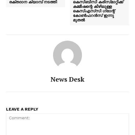
രക്തദാന ക്യാമ്പ് നടത്തി
കെസിബിസി കരിസ്‌മാറ്റിക്ക്
കമ്മീഷന്റെ കീഴിലുള്ള
കെസിഎസ്‌സി ഗ്രാന്റ്
കോൺഫറൻസ് ഇന്നു
മുതൽ
PALA VISION
News Desk
LEAVE A REPLY