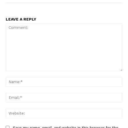
LEAVE A REPLY
Comment:
Na
Ema
Web
Save my name, email, and website in this browser for the