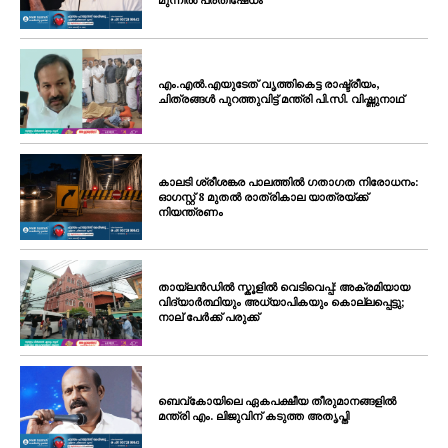
മുന്നിൽ പ്രതിഷേധം
എം.എൽ.എയുടേത് വൃത്തികെട്ട രാഷ്ട്രീയം,
ചിത്രങ്ങൾ പുറത്തുവിട്ട് മന്ത്രി പി.സി. വിഷ്ണുനാഥ്
കാലടി ശ്രീശങ്കര പാലത്തിൽ ഗതാഗത നിരോധനം:
ഓഗസ്റ്റ് 8 മുതൽ രാത്രികാല യാത്രയ്ക്ക്
നിയന്ത്രണം
തായ്ലൻഡിൽ സ്കൂളിൽ വെടിവെപ്പ്: അക്രമിയായ
വിദ്യാർത്ഥിയും അധ്യാപികയും കൊല്ലപ്പെട്ടു;
നാല് പേർക്ക് പരുക്ക്
ബെവ്കോയിലെ ഏകപക്ഷീയ തീരുമാനങ്ങളിൽ
മന്ത്രി എം. ലിജുവിന് കടുത്ത അതൃപ്തി