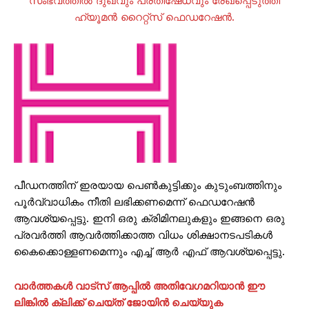
സംഭവത്തിൽ ദുഖവും പ്രതിഷേധവും രേഖപ്പെടുത്തി
ഹ്യൂമൻ റൈറ്റ്സ് ഫെഡറേഷൻ.
പീഡനത്തിന് ഇരയായ പെൺകുട്ടിക്കും കുടുംബത്തിനും
പൂർവ്വാധികം നീതി ലഭിക്കണമെന്ന് ഫെഡറേഷൻ
ആവശ്യപ്പെട്ടു. ഇനി ഒരു ക്രിമിനലുകളും ഇങ്ങനെ ഒരു
പ്രവർത്തി ആവർത്തിക്കാത്ത വിധം ശിക്ഷാനടപടികൾ
കൈക്കൊള്ളണമെന്നും എച്ച് ആർ എഫ് ആവശ്യപ്പെട്ടു.
വാർത്തകൾ വാട്സ് ആപ്പിൽ അതിവേഗമറിയാൻ ഈ
ലിങ്കിൽ ക്ലിക്ക് ചെയ്ത് ജോയിൻ ചെയ്യുക