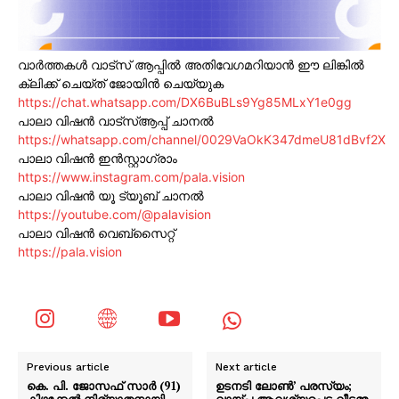
വാർത്തകൾ വാട്സ് ആപ്പിൽ അതിവേഗമറിയാൻ ഈ ലിങ്കിൽ
ക്ലിക്ക് ചെയ്ത് ജോയിൻ ചെയ്യുക
https://chat.whatsapp.com/DX6BuBLs9Yg85MLxY1e0gg
പാലാ വിഷൻ വാട്സ്ആപ്പ് ചാനൽ
https://whatsapp.com/channel/0029VaOkK347dmeU81dBvf2X
പാലാ വിഷൻ ഇൻസ്റ്റാഗ്രാം
https://www.instagram.com/pala.vision
പാലാ വിഷൻ യൂ ട്യൂബ് ചാനൽ
https://youtube.com/@palavision
പാലാ വിഷൻ വെബ്സൈറ്റ്
https://pala.vision
Previous article
Next article
കെ. പി. ജോസഫ് സാർ (91)
ഉടനടി ലോൺ’ പരസ്യം;