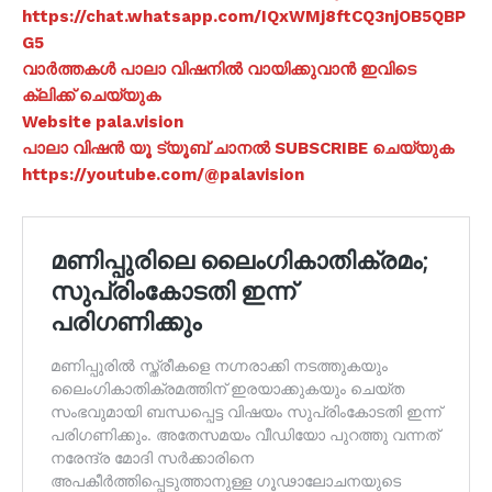
https://chat.whatsapp.com/IQxWMj8ftCQ3njOB5QBP
G5
വാർത്തകൾ പാലാ വിഷനിൽ വായിക്കുവാൻ ഇവിടെ
ക്ലിക്ക് ചെയ്യുക
Website pala.vision
പാലാ വിഷൻ യൂ ട്യൂബ് ചാനൽ SUBSCRIBE ചെയ്യുക
https://youtube.com/@palavision