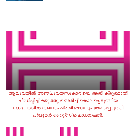
ആലുവയിൽ അഞ്ചുവയസുകാരിയെ അതി ക്രൂരമായി
പീഡിപ്പിച്ച് കഴുത്തു ഞെരിച്ച് കൊലപ്പെടുത്തിയ
സംഭവത്തിൽ ദുഖവും പ്രതിഷേധവും രേഖപ്പെടുത്തി
ഹ്യൂമൻ റൈറ്റ്സ് ഫെഡറേഷൻ.