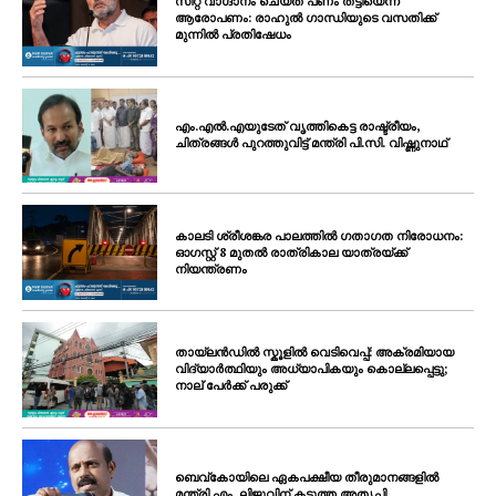
സീറ്റ് വാഗ്ദാനം ചെയ്ത് പണം തട്ടിയെന്ന്
ആരോപണം: രാഹുൽ ഗാന്ധിയുടെ വസതിക്ക്
മുന്നിൽ പ്രതിഷേധം
എം.എൽ.എയുടേത് വൃത്തികെട്ട രാഷ്ട്രീയം,
ചിത്രങ്ങൾ പുറത്തുവിട്ട് മന്ത്രി പി.സി. വിഷ്ണുനാഥ്
കാലടി ശ്രീശങ്കര പാലത്തിൽ ഗതാഗത നിരോധനം:
ഓഗസ്റ്റ് 8 മുതൽ രാത്രികാല യാത്രയ്ക്ക്
നിയന്ത്രണം
തായ്ലൻഡിൽ സ്കൂളിൽ വെടിവെപ്പ്: അക്രമിയായ
വിദ്യാർത്ഥിയും അധ്യാപികയും കൊല്ലപ്പെട്ടു;
നാല് പേർക്ക് പരുക്ക്
ബെവ്കോയിലെ ഏകപക്ഷീയ തീരുമാനങ്ങളിൽ
മന്ത്രി എം. ലിജുവിന് കടുത്ത അതൃപ്തി