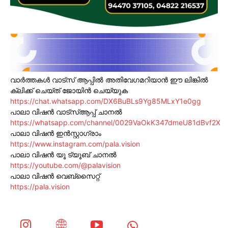
വാർത്തകൾ വാട്സ് ആപ്പിൽ അതിവേഗമറിയാൻ ഈ ലിങ്കിൽ
ക്ലിക്ക് ചെയ്ത് ജോയിൻ ചെയ്യുക
https://chat.whatsapp.com/DX6BuBLs9Yg85MLxY1e0gg
പാലാ വിഷൻ വാട്സ്ആപ്പ് ചാനൽ
https://whatsapp.com/channel/0029VaOkK347dmeU81dBvf2X
പാലാ വിഷൻ ഇൻസ്റ്റാഗ്രാം
https://www.instagram.com/pala.vision
പാലാ വിഷൻ യൂ ട്യൂബ് ചാനൽ
https://youtube.com/@palavision
പാലാ വിഷൻ വെബ്സൈറ്റ്
https://pala.vision