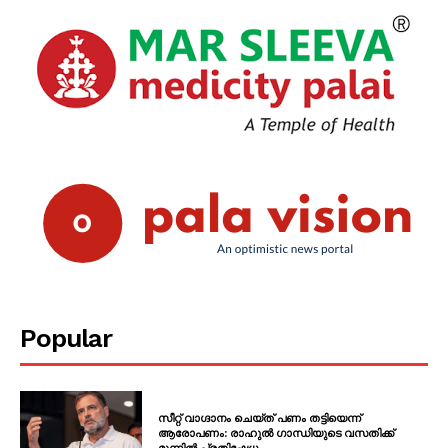
Popular
സീറ്റ് വാഗ്ദാനം ചെയ്ത് പണം തട്ടിയെന്ന്
ആരോപണം: രാഹുൽ ഗാന്ധിയുടെ വസതിക്ക്