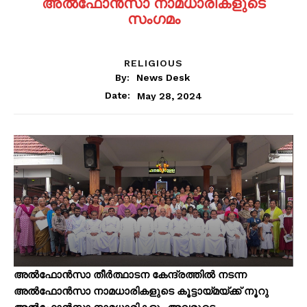
അൽഫോൻസാ നാമധാരികളുടെ
സംഗമം
RELIGIOUS
By:
News Desk
May 28, 2024
Date:
അൽഫോൻസാ തീർത്ഥാടന കേന്ദ്രത്തിൽ നടന്ന
അൽഫോൻസാ നാമധാരികളുടെ കൂട്ടായ്‌മയ്ക്ക് നൂറു