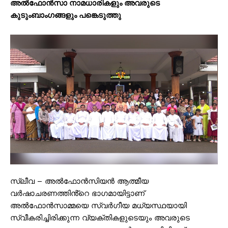
അൽഫോൻസാ നാമധാരികളും അവരുടെ
കുടുംബാംഗങ്ങളും പങ്കെടുത്തു
സ്ലീവ – അൽഫോൻസിയൻ ആത്മീയ
വർഷാചരണത്തിൻ്റെ ഭാഗമായിട്ടാണ്
അൽഫോൻസാമ്മയെ സ്വർഗീയ മധ്യസ്ഥയായി
സ്വീകരിച്ചിരിക്കുന്ന വ്യക്തികളുടെയും അവരുടെ