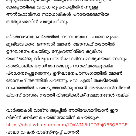
കേരളത്തിലെ വിവിധ രൂപതകളിൽനിന്നുള്ള
അൽഫോൻസാ നാമധാരികൾ പ്രായഭേദമന്യേ
ഒത്തുചേരലിൽ പങ്കുചേർന്നു.
തീർത്ഥാടനകേന്ദ്രത്തിൽ നടന്ന യോഗം പാലാ രൂപത
മുഖ്യവികാരി ജനറാൾ മോൺ. ജോസഫ് തടത്തിൽ
ഉദ്ഘാടനം ചെയ്‌തു. സ്നേഹത്തിൻ്റെ കുരിശു
യാത്രയ്ക്കു വിശുദ്ധ അൽഫോൻസ മാതൃകയാണെന്നും
താത്കാലിക ആശ്വാസങ്ങളും സൗഖ്യങ്ങളുമല്ല
പ്രധാനപ്പെട്ടതെന്നും ഉദ്ഘാടനപ്രസംഗത്തിൽ മോൺ.
ജോസഫ് തടത്തിൽ പറഞ്ഞു. ഫാ. എബി തകടിയേൽ
സംഗമത്തിൽ പങ്കെടുത്തവർക്കുവേണ്ടി അൽഫോൻസിയൻ
ക്വിസ് മത്സരം നടത്തി വിജയികൾക്ക് സമ്മാനങ്ങൾ നല്‌കി
വാർത്തകൾ വാട്സ് ആപ്പിൽ അതിവേഗമറിയാൻ ഈ
ലിങ്കിൽ ക്ലിക്ക് ചെയ്ത് ജോയിൻ ചെയ്യുക
https://chat.whatsapp.com/IQxWMj8ftCQ3njOB5QBPG5
പാലാ വിഷൻ വാട്സ്ആപ്പ് ചാനൽ