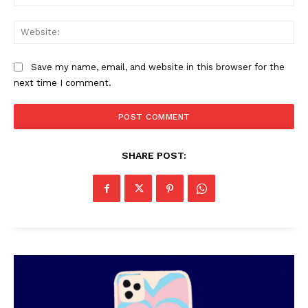
SUBSCRIBE NOW
Web
Save my name, email, and website in this browser for the
PALA VISION
next time I comment.
About
Contact us
Subscription Plans
SHARE POST:
My account
Grievance Redressal