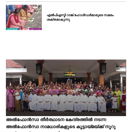
എൽപിഎസ്ടി റാങ്ക് ഹോൾഡർമാരുടെ സമരം
ശക്തമാകുന്നു
അൽഫോൻസാ തീർത്ഥാടന കേന്ദ്രത്തിൽ നടന്ന
അൽഫോൻസാ നാമധാരികളുടെ കൂട്ടായ്‌മയ്ക്ക് നൂറു