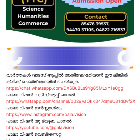
വാർത്തകൾ വാട്സ് ആപ്പിൽ അതിവേഗമറിയാൻ ഈ ലിങ്കിൽ
ക്ലിക്ക് ചെയ്ത് ജോയിൻ ചെയ്യുക
https://chat.whatsapp.com/DX6BuBLs9Yg85MLxY1e0gg
പാലാ വിഷൻ വാട്സ്ആപ്പ് ചാനൽ
https://whatsapp.com/channel/0029VaOkK347dmeU81dBvf2X
പാലാ വിഷൻ ഇൻസ്റ്റാഗ്രാം
https://www.instagram.com/pala.vision
പാലാ വിഷൻ യൂ ട്യൂബ് ചാനൽ
https://youtube.com/@palavision
പാലാ വിഷൻ വെബ്സൈറ്റ്