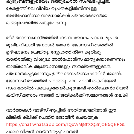
കുടുംബങ്ങളുടെയും ഒത്തുചേരൽ സംഘടിപ്പിച്ചത്.
കേരളത്തിലെ വിവിധ രൂപതകളിൽനിന്നുള്ള
അൽഫോൻസാ നാമധാരികൾ പ്രായഭേദമന്യേ
ഒത്തുചേരലിൽ പങ്കുചേർന്നു.
തീർത്ഥാടനകേന്ദ്രത്തിൽ നടന്ന യോഗം പാലാ രൂപത
മുഖ്യവികാരി ജനറാൾ മോൺ. ജോസഫ് തടത്തിൽ
ഉദ്ഘാടനം ചെയ്‌തു. സ്നേഹത്തിൻ്റെ കുരിശു
യാത്രയ്ക്കു വിശുദ്ധ അൽഫോൻസ മാതൃകയാണെന്നും
താത്കാലിക ആശ്വാസങ്ങളും സൗഖ്യങ്ങളുമല്ല
പ്രധാനപ്പെട്ടതെന്നും ഉദ്ഘാടനപ്രസംഗത്തിൽ മോൺ.
ജോസഫ് തടത്തിൽ പറഞ്ഞു. ഫാ. എബി തകടിയേൽ
സംഗമത്തിൽ പങ്കെടുത്തവർക്കുവേണ്ടി അൽഫോൻസിയൻ
ക്വിസ് മത്സരം നടത്തി വിജയികൾക്ക് സമ്മാനങ്ങൾ നല്‌കി
വാർത്തകൾ വാട്സ് ആപ്പിൽ അതിവേഗമറിയാൻ ഈ
ലിങ്കിൽ ക്ലിക്ക് ചെയ്ത് ജോയിൻ ചെയ്യുക
https://chat.whatsapp.com/IQxWMj8ftCQ3njOB5QBPG5
പാലാ വിഷൻ വാട്സ്ആപ്പ് ചാനൽ