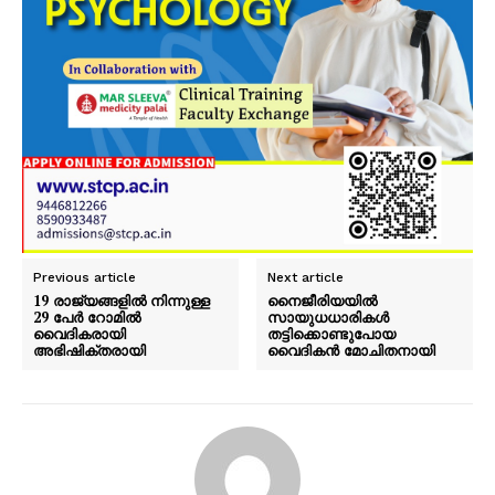
Previous article
Next article
19 രാജ്യങ്ങളിൽ നിന്നുള്ള
നൈജീരിയയില്‍
29 പേര്‍ റോമില്‍
സായുധധാരികള്‍
വൈദികരായി
തട്ടിക്കൊണ്ടുപോയ
അഭിഷിക്തരായി
വൈദികന്‍ മോചിതനായി