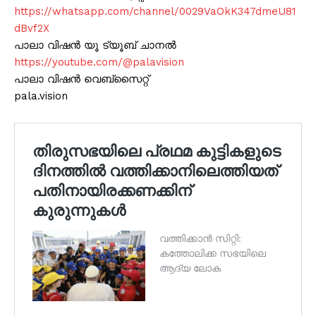
https://whatsapp.com/channel/0029VaOkK347dmeU81
dBvf2X
പാലാ വിഷൻ യൂ ട്യൂബ് ചാനൽ
https://youtube.com/@palavision
പാലാ വിഷൻ വെബ്സൈറ്റ്
pala.vision