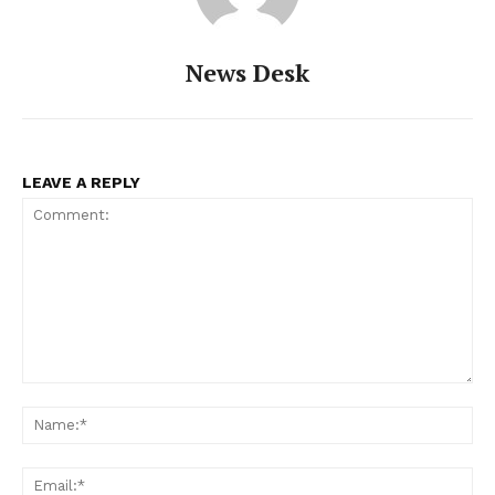
News Desk
LEAVE A REPLY
PALA VISION
Comment:
Na
Ema