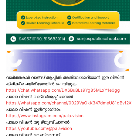
വാർത്തകൾ വാട്സ് ആപ്പിൽ അതിവേഗമറിയാൻ ഈ ലിങ്കിൽ
ക്ലിക്ക് ചെയ്ത് ജോയിൻ ചെയ്യുക
https://chat.whatsapp.com/DX6BuBLs9Yg85MLxY1e0gg
പാലാ വിഷൻ വാട്സ്ആപ്പ് ചാനൽ
https://whatsapp.com/channel/0029VaOkK347dmeU81dBvf2X
പാലാ വിഷൻ ഇൻസ്റ്റാഗ്രാം
https://www.instagram.com/pala.vision
പാലാ വിഷൻ യൂ ട്യൂബ് ചാനൽ
https://youtube.com/@palavision
പാലാ വിഷൻ വെബ്സൈറ്റ്