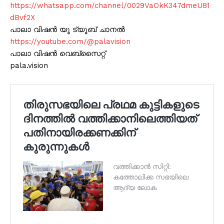
https://whatsapp.com/channel/0029VaOkK347dmeU81
dBvf2X
പാലാ വിഷൻ യൂ ട്യൂബ് ചാനൽ
https://youtube.com/@palavision
പാലാ വിഷൻ വെബ്സൈറ്റ്
pala.vision