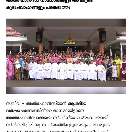
അൽഫോൻസാ നാമധാരികളും അവരുടെ
കുടുംബാംഗങ്ങളും പങ്കെടുത്തു
സ്ലീവ – അൽഫോൻസിയൻ ആത്മീയ
വർഷാചരണത്തിൻ്റെ ഭാഗമായിട്ടാണ്
അൽഫോൻസാമ്മയെ സ്വർഗീയ മധ്യസ്ഥയായി
സ്വീകരിച്ചിരിക്കുന്ന വ്യക്തികളുടെയും അവരുടെ
കുടുംബങ്ങളുടെയും ഒത്തുചേരൽ സംഘടിപ്പിച്ചത്.